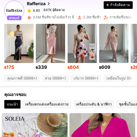
Rafferiza
กำลังติดตาม
947K ผู้ติดตาม
4.90
p***1
จ่าย
1 วันที่ผ่านมา
3.5M ชิ้นที่ขายไปเมื่อเร็วๆ นี้
2.3M ซื้อซ้ำ
การเพิ่มขึ้นของผู้
947K ผู้ติดตาม
4.90
947K ผู้ติดตาม
4.90
947K ผู้ติดตาม
4.90
175
339
804
609
2
฿
฿
฿
฿
฿
คุณภาพดี (9999+)
สวย (9999+)
เก๋มาก (9999+)
เหมือนในรูป (9999
947K ผู้ติดตาม
4.90
คุณอาจชอบ
947K ผู้ติดตาม
4.90
แนะนำ
เครื่องตกแต่งเครื่องแต่งกาย
เครื่องประดับ & นาฬิกา
ชุดชั้นในแ
947K ผู้ติดตาม
4.90