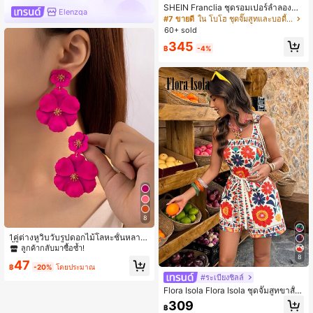
SHEIN Franclia ชุดรอมเปอร์ลำลองพิม
Elenzga
พ์ลายดอกไม้สำหรับผู้หญิงสำหรับใส่ใน
#7 ขายดี
ใน โบโฮ ชุดจั๊มสูทและบอดี้สูทผู้หญิง
ชีวิตประจำวันและวันหยุดพักผ่อน
60+ sold
345
฿
-4%
8
1คู่ต่างหูวิบวับรูปดอกไม้โลหะชั้นหลาย
ชั้นไม่สมมาตร เหมาะสำหรับการนัดเด
ลูกค้ากลับมาซื้อซ้ำ!
ตและให้เป็นของขวัญสำหรับวันวาเลนไ
8
47
ทน์ วันแม่ วันมารดา
฿
-20%
โดยประมาณ
#ระเบียงชิลล์
Flora Isola Flora Isola ชุดจั๊มสูทขาสั้น
พิมพ์ลายสำหรับผู้หญิง เหมาะสำหรับวัน
309
฿
หยุดพักผ่อน ฤดูใบไม้ผลิ/ฤดูร้อน