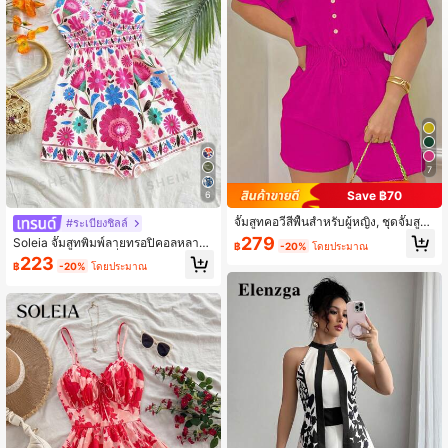
947K ผู้ติดตาม
4.90
947K ผู้ติดตาม
4.90
7
Save ฿70
6
จั๊มสูทคอวีสีพื้นสำหรับผู้หญิง, ชุดจั๊มสูท
#ระเบียงชิลล์
ลำลองพร้อมกระดุม, ชุดฤดูร้อนหรูหรา
279
Soleia จั๊มสูทพิมพ์ลายทรอปิคอลหลากสี
฿
-20%
โดยประมาณ
สำหรับผู้หญิง, สายเดี่ยว, ตกแต่งด้วยโล
223
฿
-20%
โดยประมาณ
หะ, เหมาะสำหรับบรันช์, ฤดูร้อน, วันแม
่, งานรับปริญญา, โบสถ์, ชายหาด, เทศก
าลดนตรี, สนามบิน, ชายามบ่าย, ฤดูใบ
ไม้ร่วง/ฤดูหนาว