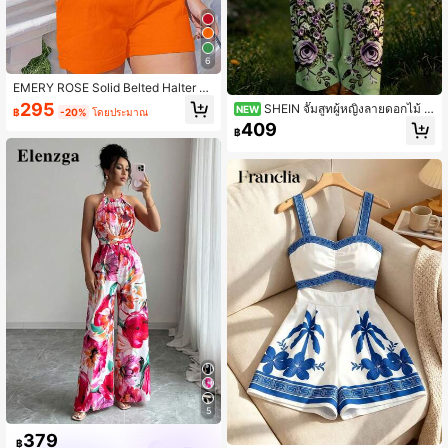
ผู้หญิง ชุดสำหรับชายหาดสำหรับผู้หญิง
ชุดฤดูร้อนสำหรับผู้หญิง
6
EMERY ROSE Solid Belted Halter R
omper สำหรับฤดูร้อน
295
SHEIN จั๊มสูทผู้หญิงลายดอกไม้ ค
NEW
฿
-20%
โดยประมาณ
อคล้องคอ ผูกหลัง เปิดหลัง แขนกุด สำห
409
฿
รับฤดูร้อน
5
379
฿