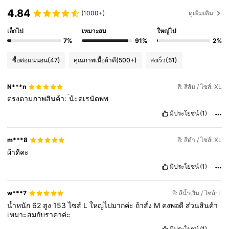
4.84
(1000+)
ดูเพิ่มเติม
เล็กไป
เหมาะสม
ใหญ่ไป
7%
91%
2%
ซื้อต่อแน่นอน
(47)
คุณภาพเนื้อผ้าดี
(500+)
ส่งเร็ว
(51)
N***n
สี: สีส้ม / ไซส์: XL
ตรงตามภาพสินค้า:
่น้ะดเรนัดพพ
มีประโยชน์
(1)
m***8
สี: สีดำ / ไซส์: XL
ผ้าดีคะ
มีประโยชน์
(1)
w***7
สี: สีน้ำเงิน / ไซส์: L
น้ำหนัก
62
สูง
153
ไซส์
L
ใหญ่ไปมากค่ะ
ถ้าสั่ง
M
คงพอดี
ส่วนสินค้า
เหมาะสมกับราคาค่ะ
มีประโยชน์
(1)