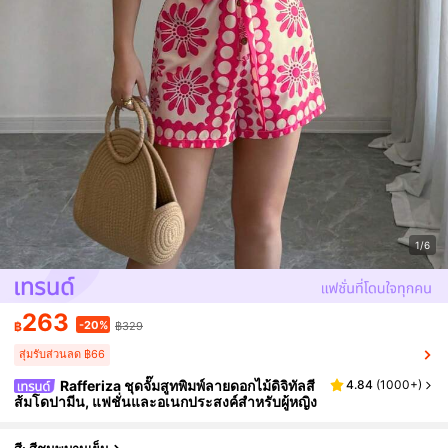
1/6
263
-20%
฿
฿329
สุ่มรับส่วนลด ฿66
Rafferiza ชุดจั๊มสูทพิมพ์ลายดอกไม้ดิจิทัลสี
4.84
(
1000+
)
ส้มโดปามีน, แฟชั่นและอเนกประสงค์สำหรับผู้หญิง