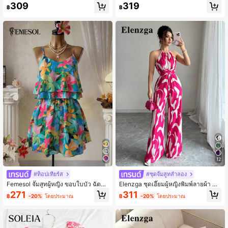
บกลวงออกสำหรับผู้หญิง, ชุดลำลองสำ
ลหะกลวงออก, เหมาะสำหรับงานปาร์ตี้
309
319
฿
฿
หรับวันหยุด
และบ้าน
12
#ท็อปเทียร์ส
#ชุดจั๊มสูทลำลอง
Femesol จั๊มสูทผู้หญิง ขอบใบบัว ฉัตรเ
Elenzga ชุดเอี๊ยมผู้หญิงพิมพ์ลายผ้า กำ
ลเยอร์ พืช พิมพ์ทั่ว โบโฮ
หนดวิสตานดีไซน์สำหรับวันหยุดและกา
271
311
฿
-20%
โดยประมาณ
฿
-20%
โดยประมาณ
รสวมใส่ในชีวิตประจำวันที่สง่างาม