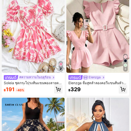
4
#ความหวานในฤดูร้อน
Elenzga
Soleia ชุดกระโปรงสั้นแขนพองลายดอ
Elenzga จั๊มสูทลำลองคอวีแขนสั้นหัวเข็
กไม้ หน้าคอสี่เหลี่ยมเอวรัด สำหรับสุขวั
มขัดโลหะรัดเอวทอสำหรับผู้หญิง
191
329
฿
-40%
฿
นหยุด ชุดสำหรับผู้หญิง ปีใหม่ ชุดสำหรั
บการพักผ่อนผู้หญิง วันแห่งความรัก