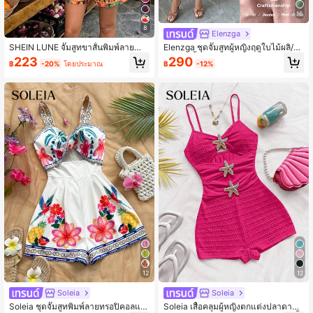
16
8
Elenzga
SHEIN LUNE จั๊มสูทขาสั้นพิมพ์ลายสำ
Elenzga ชุดจั๊มสูทผู้หญิงฤดูใบไม้ผลิ/ฤ
หรับผู้หญิงสำหรับวันหยุดพักผ่อน, ฤดูใบ
ดูร้อน สีน้ำเงินหรูหรา คอวี ตกแต่งด้วย
290
223
฿
-12%
฿
-20%
โดยประมาณ
ไม้ผลิ/ฤดูร้อน
หัวเข็มขัดวงกลมเล็กและดีไซน์โบว์ผูก
แขนกุด ทรงเข้ารูปสลิมฟิต
12
12
Soleia
Soleia
Soleia ชุดจั๊มสูทพิมพ์ลายทรอปิคอลแบ
Soleia เสื้อคลุมผู้หญิงตกแต่งปลาดาวโ