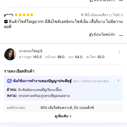
p***i
สี: สีน้ำเงินและสีขาว / ไซส์: S
สินค้าไซส์ใหญ่มากก
นี่คือไซส์เอสยังกะไซส์เอ็ม
เสื้อก็บาง
ไม่มีความ
พอดี
มีประโยชน์
(0)
นางแบบใส่อยู่:
S
ความสูง:
163.0
หน้าอก:
88.0
เอว:
64.0
สะโพก:
92.0
รายละเอียดสินค้า
ฟังก์ชันการทำงานของปัญญาประดิษฐ์
ข้อความที่อิงตามรายละเอียด
ผ้าทอ:
ผิวสัมผัสแบบทอที่ดูเรียบเเนี๊ยบ
หลวม:
ทรงหลวมพร้อมรูปทรงที่ดูผ่อนคลาย
947K ผู้ติดตาม
4.90
องค์ประกอบ:
95% เส้นใยสังเคราะห์, 5% แปนเด็กซ์
947K ผู้ติดตาม
4.90
ดูเพิ่มเติม