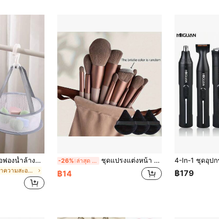
1ชิ้น ชั้นวางเครื่องมือฟองน้ำล้างแปรงแต่งหน้าสำหรับผู้หญิง, ถุงตาข่ายตากฟองน้ำแต่งหน้าขนาดเล็กพับได้, ใช้ในบ้าน
ชุดแปรงแต่งหน้า 15 ชิ้น, แปรงแต่งหน้าขนอ่อน ชุดเต็ม, รวมถึงแปรงแป้ง, แปรงไฮไลท์, แปรงปัดแก้ม, แปรงอายแชโดว์ และอื่นๆ. ขนแปรงหนาและนุ่ม, เป็นมิตรต่อผิวและไม่ระคายเคือง, ดูดซับแป้งได้อย่างสม่ำเสมอ, จัดการรองพื้น, แต่งตา และขั้นตอนการคอนทัวร์ได้อย่างง่ายดาย.
-26%
ล่าสุด 6 ชม
ใน อุปกรณ์ทำความสะอาดและเป่าแปรงแต่งหน้า
฿179
฿14