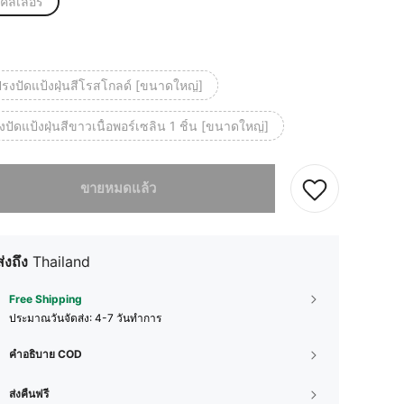
ิคัลเลอร์
รงปัดแป้งฝุ่นสีโรสโกลด์ [ขนาดใหญ่]
ปัดแป้งฝุ่นสีขาวเนื้อพอร์เซลิน 1 ชิ้น [ขนาดใหญ่]
ผลิตภัณฑ์นี้ขายหมดแล้ว
ขายหมดแล้ว
ส่งถึง
Thailand
Free Shipping
ประมาณวันจัดส่ง:
4-7 วันทำการ
คำอธิบาย COD
ส่งคืนฟรี