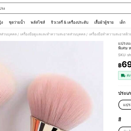
ปรง
and down arrow keys to navigate search การค้นหาล่าสุด and ค้นหา. Press Enter to
ญิง
ชุดว่ายน้ำ
พลัสไซส์
จิวเวลรี่ & เครื่องประดับ
เสื้อผ้าผู้ชาย
เด็ก
ลส่วนบุคคล
เครื่องมือดูแลและทำความสะอาดส่วนบุคคล
เครื่องมือทำความสะอาดผิว
/
/
แปรงแต
พิเศษ 
ออน แป
SKU: s
ทนทาน
6
฿
PR
ส่ง
ประเภ
แปร
สี