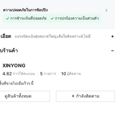
ความปลอดภัยในการช้อปปิ้ง
การชำระเงินที่ปลอดภัย
การปกป้องความเป็นส่วนตัว
4.62
5
10
เอียด
แปรงปัดแป้งฝุ่นขนาดใหญ่,เส้นใยสังเคราะห์,ไม่มี
4.62
5
10
กับร้านค้า
4.62
5
10
4.62
5
10
XINYONG
4.62
5
10
การให้คะแนน
รายการ
ผู้ติดตาม
ا***ب
ตาม
1 วันที่ผ่านมา
4.62
5
10
้นที่ขายไปเมื่อเร็วๆ นี้
4.62
5
10
ดูสินค้าทั้งหมด
กำลังติดตาม
4.62
5
10
4.62
5
10