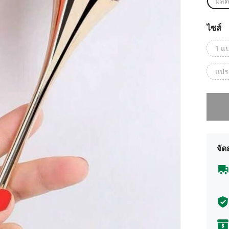
มัลต
ไซส์
1 แป
แปรง
ขออภัย 
จัด