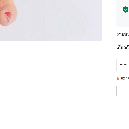
รายละ
เกี่ยว
637 ชิ