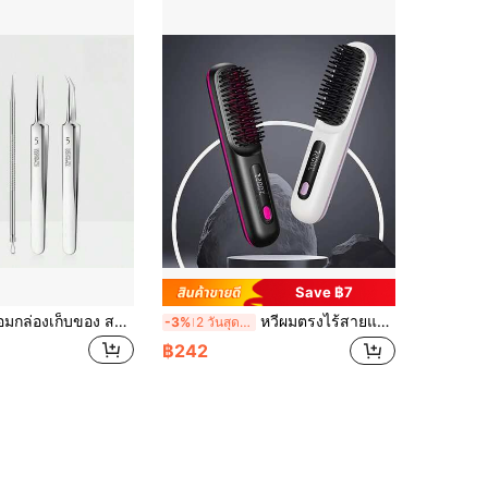
Save ฿7
3/5 ชิ้น ชุดพร้อมกล่องเก็บของ สแตนเลส ที่กดสิวหัวดำ ชุดเครื่องมือกำจัดสิวหัวดำ, ที่กดสิวหัวดำแบบแม่นยำสำหรับใช้ในร้านเสริมสวย
หวีผมตรงไร้สายแบบพกพา, 3 ระดับอุณหภูมิ, ทำความร้อนเร็ว, อุณหภูมิคงที่และออกแบบป้องกันการลวก, หน้าจอแสดงผลดิจิทัล LED อัจฉริยะ, ชาร์จ USB, พกพาได้, เหมาะสำหรับใช้ที่บ้านและเดินทาง, ของขวัญที่เหมาะสำหรับผู้หญิง
-3%
2 วันสุดท้าย
฿242