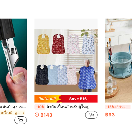
Save ฿16
กรรไกรตัดเล็บความแม่นยำสูง เหมาะสำหรับเล็บหนาและเล็บฝัง ทำจากสแตนเลสคุณภาพดี มีด้ามจับนุ่มและใบมีดคมมากทำมุม 25 องศา กรรไกรตัดเล็บหนาสำหรับผู้สูงอายุ มีฟังก์ชันกันกระเด็น สำหรับผู้สูงอายุ
ผ้ากันเปื้อนสำหรับผู้ใหญ่
1 
-10%
-15%
2 วันสุดท้าย
ใน สแตนเลส เครื่องมือดูแลเท้าและมือ
฿93
฿143