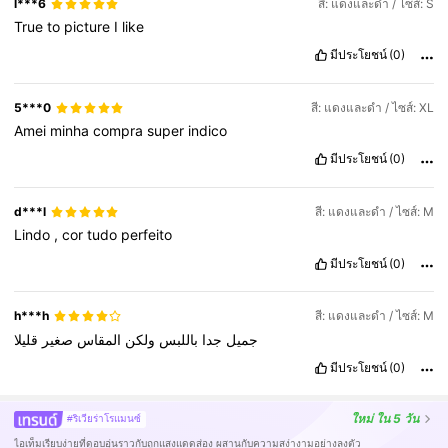
l***6
สี: แดงและดำ / ไซส์: S
True
to
picture
I
like
มีประโยชน์
(0)
5***0
สี: แดงและดำ / ไซส์: XL
Amei
minha
compra
super
indico
มีประโยชน์
(0)
d***l
สี: แดงและดำ / ไซส์: M
Lindo
,
cor
tudo
perfeito
มีประโยชน์
(0)
h***h
สี: แดงและดำ / ไซส์: M
جميل
جدا
باللبس
ولكن
المقاس
صغير
قليلا
มีประโยชน์
(0)
ใหม่
ใน 5 วัน
#ริเวียร่าโรแมนซ์
ไอเท็มเรียบง่ายที่ดูอบอุ่นราวกับถูกแสงแดดส่อง ผสานกับความสง่างามอย่างลงตัว