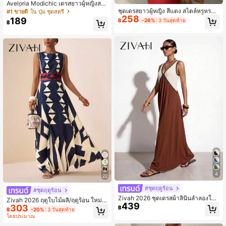
Aveloria Modichic เดรสยาวผู้หญิงสไ
ตล์ฝรั่งเศส คอลเลกชันใหม่ฤดูใบไม้ผลิ/
ชุดเดรสยาวผู้หญิง สีแดง สไตล์หรูหรา
#1 ขายดี
ใน ปุ่ม ชุดสตรี
ฤดูร้อน สไตล์เซ็กซี่สำหรับเที่ยวเกาะ ลา
258
สำหรับฤดูร้อน
189
฿
-26%
3 วันสุดท้าย
฿
ยพิมพ์มัดย้อมสายรุ้งไม่สมมาตร ผ้าชีฟ
องสไตล์โบฮีเมียน ทรงหลวม แขนกุด ดี
ไซน์ซีทรู ทรงเอไลน์ ช่วยให้ดูเพรียว หรู
หรา เหมาะสำหรับเที่ยวชายหาด เดินท
าง พบปะเพื่อนสาว และโอกาสต่างๆ ลา
ยทางเฉียงหลากสี ทรงเข้ารูป คอสูง ผ้าเ
นื้อเบา นุ่มลื่น สไตล์คัลเลอร์บล็อก โมเดิ
ร์นหรูหราสไตล์เมือง สำหรับปาร์ตี้ตอนเ
ย็น เดท เที่ยว และพักผ่อน
4
22
#ชุดฤดูร้อน
#ชุดฤดูร้อน
Zivah 2026 ชุดเดรสผ้าลินินลำลองให
Zivah 2026 ฤดูใบไม้ผลิ/ฤดูร้อน ใหม่ เ
439
ม่สไตล์โบฮีเมียนสำหรับวันหยุดพักผ่อน
303
ดรสพิมพ์ลายเรขาคณิตแบบวางตำแห
฿
฿
-20%
3 วันสุดท้าย
ริมชายหาด, ชุดเดรสลายปะติดสีบล็อก
น่ง คอกลม แขนกุด ใส่ได้ทุกโอกาส เหม
โดยประมาณ
สำหรับวันหยุดพักผ่อน, ชุดเดรสแขนกุด
าะสำหรับวันหยุดพักผ่อน