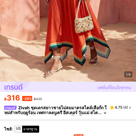
1/9
316
-28%
฿
฿439
Zivah ชุดเดรสยาวชายไม่สมมาตรสไตล์เสื้อกั๊ก ใ
4.75
(
4
)
หม่สำหรับฤดูร้อน เทศกาลดนตรี อีสเตอร์ วันแม่ สไต
ล์ตะวันตก สไตล์นอมัด ปาร์ตี้วันเกิด สไตล์โมเดิร์นส
ำหรับใส่ไปทำงาน
US
ไซส์
:
มาตรฐาน
10 left