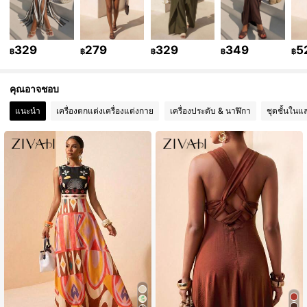
761K ผู้ติดตาม
4.76
761K ผู้ติดตาม
4.76
329
279
329
349
5
฿
฿
฿
฿
฿
761K ผู้ติดตาม
4.76
คุณอาจชอบ
แนะนำ
เครื่องตกแต่งเครื่องแต่งกาย
เครื่องประดับ & นาฬิกา
ชุดชั้นในแ
761K ผู้ติดตาม
4.76