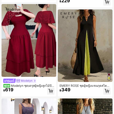
229
วม คอวี แขนสั้น เอวจีบ สำหรับฤดูใบไม้
฿
ผลิ/ฤดูร้อน ใหม่ เทศกาลดนตรี อีสเตอร์
วันเซนต์แพทริก วันวาเลนไทน์ เดท สไต
ล์ตะวันตก สไตล์นอแมด ปาร์ตี้วันเกิด ฤ
ดูกาลรับปริญญา สไตล์เพรปปี้ ชุดนักเรีย
น สตรีทแวร์ประจำวัน พื้นฐานอเนกประ
สงค์ ลำลอง วันหยุด ล่องเรือ ชายหาด ริ
มทะเล แดดจัด ไวรัล สไตล์สตรีท แขกง
านแต่งงาน สไตล์โบฮีเมียน สไตล์คนทำ
งาน บรันช์ สนามบิน ปาร์ตี้ เที่ยววันหยุ
ด ชุดทำงาน
Modelyn
Modelyn ชุดเดรสผู้หญิงลูกไม้ปักเ
EMERY ROSE ชุดผู้หญิงแขนกุดสไตล์เ
NEW
619
349
พชรชายกระโปรงเป็นชั้นๆ ชุดเดรสทรงเ
ซอร์ไพรส์สีบล็อกแมกซี่กับคอวีในช่วงฤ
฿
฿
อเน้นเอว หรูหรา เซ็กซี่ มีเสน่ห์ เหมาะ
ดูร้อน
สำหรับวันหยุด การเดท และการสวมใส่
ประจำวัน