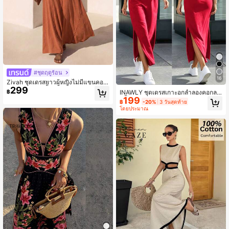
#ชุดฤดูร้อน
16
Zivah ชุดเดรสยาวผู้หญิงไม่มีแขนคอ
299
U ผ้าบางเบาสีน้ำตาลแดงลายปะติด สไ
INAWLY ชุดเดรสเกาะอกลำลองคอกลม
฿
ตล์โบฮีเมียน สำหรับฤดูร้อนใหม่ เหมาะ
199
สีพื้นผ่าข้างสำหรับผู้หญิง
฿
-20%
3 วันสุดท้าย
สำหรับใส่ในชีวิตประจำวัน, เดินทาง, วั
โดยประมาณ
นหยุดพักผ่อน, ชายหาด, ลุคชนเผ่า, สไ
ตล์ตะวันตก, ปาร์ตี้, เทศกาล, เทศกาลด
นตรี, ชุดสนามบิน, ชุดบรันช์, การเดินท
าง, พักผ่อนที่บ้าน-A