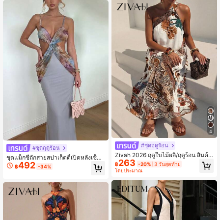
โทนสีน้ำตาลแดง, ชุดเดรสโบฮีเมียนหรู
หราสำหรับวันหยุดพักผ่อน, ชุดเดรสผ้าลิ
นินสำหรับวันหยุดพักผ่อน
4
#ชุดฤดูร้อน
#ชุดฤดูร้อน
Zivah 2026 ฤดูใบไม้ผลิ/ฤดูร้อน สินค้า
ชุดแม็กซี่ถักสายสปาเก็ตตี้เปิดหลังเซ็กซี่
263
มาใหม่, เหมาะสำหรับวันวาเลนไทน์, ฤ
492
สำหรับผู้หญิง เหมาะสำหรับสไตล์ชุดฤดู
฿
-20%
3 วันสุดท้าย
฿
-34%
ดูแต่งงาน, เทศกาลดนตรี, อีสเตอร์, สไต
โดยประมาณ
ร้อน
ล์ตะวันตก, สไตล์เร่ร่อน, โบฮีเมียน, แนช
วิลล์, ไปงานปาร์ตี้, งานแต่งงาน, งานเลี้
ยงตอนเย็น, ออกเดท, รวมตัว, วันเกิด, ส
ไตล์วิทยาลัย, ชุดนักเรียน, ออกนอกบ้าน
ประจำวัน, พื้นฐานหลากหลาย, ลำลอง,
วันหยุด, ล่องเรือท่องเที่ยว, ชายหาด, อา
บแดด, กำลังมาแรง, สง่างาม, เดินทาง,