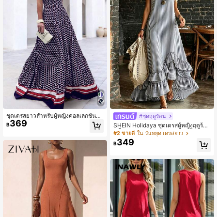
ชุดเดรสยาวสำหรับผู้หญิงคอลเลกชันให
#ชุดฤดูร้อน
369
ม่สำหรับฤดูใบไม้ผลิและฤดูร้อน: พิมพ์ล
฿
SHEIN Holidaya ชุดเดรสผู้หญิงฤดูร้อน
ายเกล็ดปลาสีน้ำเงินเข้ม, สายเดี่ยว, คอเ
สีน้ำเงินและสีขาวลายทางแนวตั้งแขนกุ
#2 ขายดี
ใน วันหยุด เดรสยาว
หลี่ยม, ทรงเอ, เหมาะสำหรับวันหยุดพัก
ดชายระบายไม่สมมาตร
349
ผ่อน / งานเลี้ยงตอนเย็นเบา ๆ / การรวม
฿
ตัว