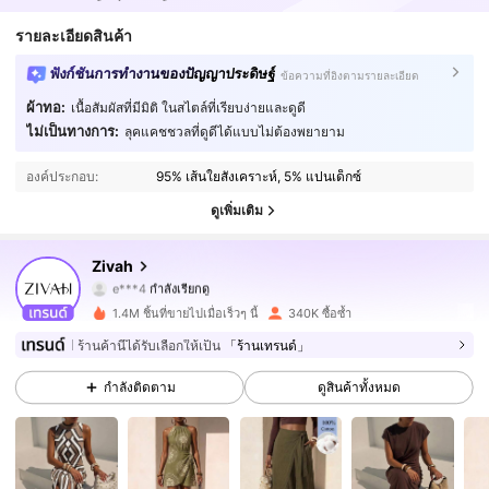
รายละเอียดสินค้า
ฟังก์ชันการทำงานของปัญญาประดิษฐ์
ข้อความที่อิงตามรายละเอียด
ผ้าทอ:
เนื้อสัมผัสที่มีมิติ ในสไตล์ที่เรียบง่ายและดูดี
761K ผู้ติดตาม
4.76
ไม่เป็นทางการ:
ลุคแคชชวลที่ดูดีได้แบบไม่ต้องพยายาม
องค์ประกอบ:
95% เส้นใยสังเคราะห์, 5% แปนเด็กซ์
761K ผู้ติดตาม
4.76
ดูเพิ่มเติม
761K ผู้ติดตาม
4.76
Zivah
761K ผู้ติดตาม
4.76
1.4M ชิ้นที่ขายไปเมื่อเร็วๆ นี้
340K ซื้อซ้ำ
761K ผู้ติดตาม
4.76
ร้านค้านี้ได้รับเลือกให้เป็น
「ร้านเทรนด์」
กำลังติดตาม
ดูสินค้าทั้งหมด
761K ผู้ติดตาม
4.76
761K ผู้ติดตาม
4.76