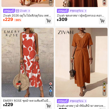
22
Zivah
#ชุดฤดูร้อน
Zivah 2026 ฤดูใบไม้ผลิ/ฤดูร้อน เทศก
Zivah ชุดเดรสยาวผู้หญิงทรงเอ คอกลม
229
309
าลดนตรีใหม่, อีสเตอร์, วันเซนต์แพทริก,
สีน้ำตาลแดง แขนกุด ดีไซน์เว้าหลังแบ
฿
-36%
฿
วันวาเลนไทน์, เดท, ตะวันตก, เร่ร่อน, ง
บไขว้ สำหรับฤดูร้อนใหม่ ลำลอง สำหรั
านเลี้ยงวันเกิด, สำเร็จการศึกษา, วิทยา
บวันหยุดพักผ่อน เหมาะสำหรับสวมใส่ใ
ลัย, นักเรียน, ชุดลำลอง, อเนกประสงค์พื้
นชีวิตประจำวัน, วันหยุดพักผ่อน, เทศก
นฐาน, ลำลอง, วันหยุด, การเดินทางล่อ
าลดนตรี, การเดินทาง, ชายหาด, ปาร์ตี้,
งเรือ, ชายหาด, อาบแดด, ไวรัล, สตรีท
ชุดสนามบิน, ชุดบรันช์, โบฮีเมียน, โนแ
แวร์, แขกงานแต่งงาน โบโฮ, เดินทาง,
มดิก, ลำลอง, การเดินทาง, ชุดรับปริญญ
บรันช์, สนามบิน, ปาร์ตี้, เที่ยววันหยุด,
า, ชุดคอนเสิร์ตคันทรี, ธุรกิจ-A
ชุดสำนักงาน ชุดแมกซี่แขนกุดทรงเอไล
น์ พิมพ์ลายย้อนยุค
5
5
EMERY ROSE ชุดผ้าหลวมพิมพ์ไม่มีแ
#ชุดฤดูร้อน
229
ขน แมกซี่ ลุคสำหรับผู้หญิง
฿
Zivah เดรสยาวผ้าลินินสีน้ำตาลทรงหล