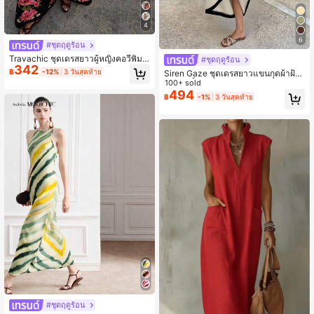
4
6
#ชุดฤดูร้อน
Travachic ชุดเดรสยาวผู้หญิงคอวีพิมพ์
#ชุดฤดูร้อน
342
ลาย
฿
-12%
3 วันสุดท้าย
Siren Gaze ชุดเดรสยาวแขนกุดผ้าฝ้า
ยบริสุทธิ์ 100% สำหรับฤดูร้อน ดีไซน์คั
100+ sold
ลเลอร์บล็อกฉลุลาย สไตล์ฝรั่งเศสเรียบห
494
฿
-1%
3 วันสุดท้าย
รู เอวสูง ทรงเข้ารูป ชุดเดรสชายหาดแ
บบสบายๆ สไตล์ยุโรปและอเมริกา กระโ
ปรงบานและดีไซน์ผ่าข้าง แฟชั่นและอเ
นกประสงค์สำหรับใส่ไปเที่ยว ชุดเดรสผู้
หญิงที่สง่างาม ชุดเดรสล่าสุดคุณภาพสู
ง ชุดเดรสผู้หญิง ชุดเดรสหรูหรา ชุดเดร
สฤดูร้อนสำหรับผู้หญิง
#ชุดฤดูร้อน