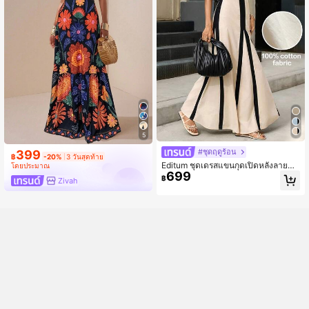
ธุรกิจลำลอง, ชุดเดรสผูกไหล่แขนกุด, ล
ายทางคลื่นสีดำสีกากี, ชุดเดรสยาวทรงเ
อหลวม, ชุดเดรสลายทาง, ชุดเดรสฤดูใ
บไม้ผลิ/ฤดูร้อน, ชุดเดรสปาร์ตี้, ชุดเดรส
เซ็กซี่, ชุดเดรสสำหรับวันหยุด, ชุดเดรส
ลำลอง
5
#ชุดฤดูร้อน
399
฿
-20%
3 วันสุดท้าย
Editum ชุดเดรสแขนกุดเปิดหลังลายบล็
โดยประมาณ
699
อกสีสำหรับวันหยุดฤดูร้อน
฿
Zivah