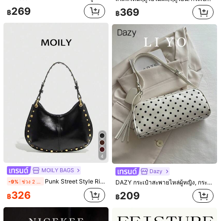
269
369
฿
฿
SHEIN MOD
เหลือแค่6ชิ้น
4
SHEIN MOD 1 ชิ้น กระเป๋าสะพายไหล่หนัง PU ทรงเสี้ยว สีน้ำตาลกาแฟ, กระเป๋าใต้แขนผู้หญิงสีพื้นเรียบง่าย, ฤดูใบไม้ร่วง/ฤดูหนาว, สไตล์ Old Money, ผู้หญิงธุรกิจมืออาชีพ, ความหรูหราเงียบ
559
฿
MOILY BAGS
Dazy
239
฿
100+ sold
Vintage Styles
Punk Street Style Rivet สายปรับได้ กระเป๋าสะพายข้างอานม้าสำหรับผู้หญิง
-9%
ช่วง 2 วันที่ผ่านมา
DAZY กระเป๋าสะพายไหล่ผู้หญิง, กระเป๋าใต้วงแขนลายจุดแฟชั่น, กระเป๋าถืออเนกประสงค์สไตล์สตรีท
326
209
฿
฿