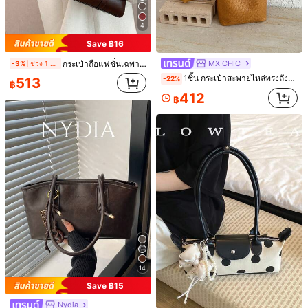
สี
4
สีดำ
สีขาว
Save ฿16
MX CHIC
กระเป๋าถือแฟชั่นเฉพาะบุคคลคุณภาพสูง, กระเป๋าถือแฟชั่นผู้หญิงล่าสุด, กระเป๋าเดินทางย้อนยุค, ของขวัญสำหรับช้อปปิ้ง, กันน้ำ, ป้องกันการโจรกรรม, ขยายได้, มัลติฟังก์ชั่น, กระเป๋าสะพายพรีเมี่ยม
-3%
ช่วง 1 วันที่ผ่านมา
จัดส่งถึง
Thailand
1ชิ้น กระเป๋าสะพายไหล่ทรงถังสีพื้น PU สำหรับผู้หญิง, กระเป๋าถือแฟชั่นเนื้อสานความจุขนาดใหญ่, เหมาะสำหรับการเดินทางไปทำงาน, การช้อปปิ้ง, การพักผ่อน และการท่องเที่ยว
513
-22%
฿
Free Shipping
412
฿
ประมาณวันจัดส่ง:
4-7 วันทำการ
ส่งคืนฟรี
มีบริการเก็บเงินปลายทาง · การชำระเงินที่ปลอดภัย · การปกป้องความเป็นส่วนตัว
17K ผู้ติดตาม
4.89
รายละเอียดสินค้า
17K ผู้ติดตาม
4.89
วัสดุ:
หนัง PU
องค์ประกอบ:
100% ยูรีเทน
17K ผู้ติดตาม
4.89
ดูเพิ่มเติม
14
17K ผู้ติดตาม
4.89
obainv lemon
Save ฿15
l***7
กำลังเรียกดู
Nydia
17K ผู้ติดตาม
4.89