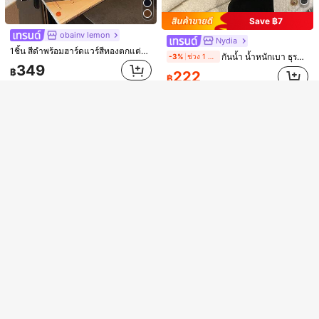
แสดงรายการในสต็อกที่คล้ายกัน
วิวทั้งหมด
Save ฿7
ขออภัย ผลิตภัณฑ์นี้ขายหมดแล้ว
obainv lemon
Nydia
1ชิ้น สีดำพร้อมฮาร์ดแวร์สีทองตกแต่งกระเป๋าถือหนัง PU, กระเป๋าสะพายข้างและกระเป๋าสะพายไหล่แบบปรับเปลี่ยนได้, มีซิปปิด, สไตล์วินเทจลำลองสำหรับใช้ในชีวิตประจำวัน, ออกเดท, ช้อปปิ้ง
กันน้ำ น้ำหนักเบา ธุรกิจสบายๆ จระเข้ลายนูนกระเป๋าโซ่สำหรับสาววัยรุ่น ผู้หญิงนักศึกษาวิทยาลัย มือใหม่ & คนทำงานปกขาว เหมาะสำหรับสำนักงาน วิทยาลัย ทำงาน ธุรกิจ การเดินทาง กลางแจ้ง ท่องเที่ยว นอกสถานที่
-3%
ช่วง 1 วันที่ผ่านมา
ส่วนลด ฿100
ขายหมด
ลงทะเบียน
349
฿
222
฿
8
Save ฿34
Nova Chic
Dazy
1 ชิ้น กระเป๋าสะพายสำหรับผู้หญิง โกธิกเรโทรสีน้ำตาล-แดง ตกแต่งหมุด รูปแบบย้อนยุค ที่สามารถปรับให้เหมาะกับการใช้งานประจำวันได้
-11%
ช่วง 1 วันที่ผ่านมา