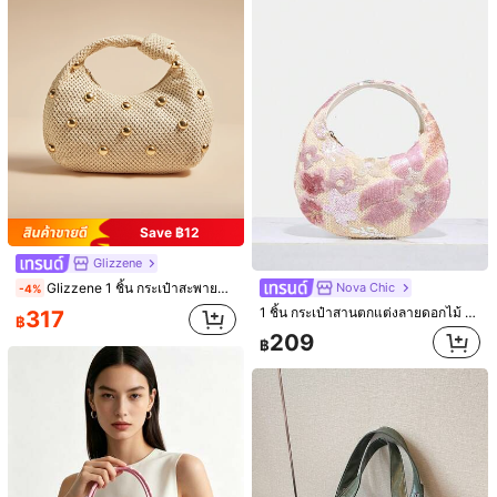
6
25
Taya
Nicekee
กระเป๋าสะพายข้างสไตล์วินเทจแฟชั่นทรงสี่เหลี่ยมใหม่ ตกแต่งด้วยฮาร์ดแวร์โลหะและสายคาด เปิดฝาพับ สายยาวปรับได้ ความจุขนาดเล็ก น้ำหนักเบา มินิมอล สีพื้น เหมาะสำหรับผู้หญิงใช้ในชีวิตประจำวัน ลำลอง ไปทำงาน ไปเที่ยว และนักเรียน
กระเป๋าหมอนหลายช่องลายปมขนมปังใหม่ กระเป๋าแฟชั่นสีสันสดใสสะพายใต้แขน สไตล์ Y2K
-8%
ช่วง 1 วันที่ผ่านมา
-3%
ช่วง 1 วันที่ผ่านมา
#3 ขายดี
ใน วินเทจ กระเป๋าสะพายผู้หญิง
397
฿
247
Save ฿12
฿
200+ sold
Glizzene
Nova Chic
Glizzene 1 ชิ้น กระเป๋าสะพายข้างผู้หญิงสไตล์เรโทร มินิมอล สำหรับวันหยุด ฮิปปี้ โบโฮ ถักโครเชต์กลวงออก ผูกปม ทรงพระจันทร์เสี้ยว ขนาดใหญ่ เหมาะสำหรับสตรีท, ออกเดท, เดินทาง, วันหยุด, วันวาเลนไทน์, งานแต่งงาน
-4%
1 ชิ้น กระเป๋าสานตกแต่งลายดอกไม้ Novachic สไตล์ลำลองสำหรับวันหยุดพักผ่อนริมชายหาด ดีไซน์มินิมอล กระเป๋าถือสตรีพร้อมซิป เหมาะสำหรับการเดินทางและใช้ในชีวิตประจำวัน
317
฿
209
฿