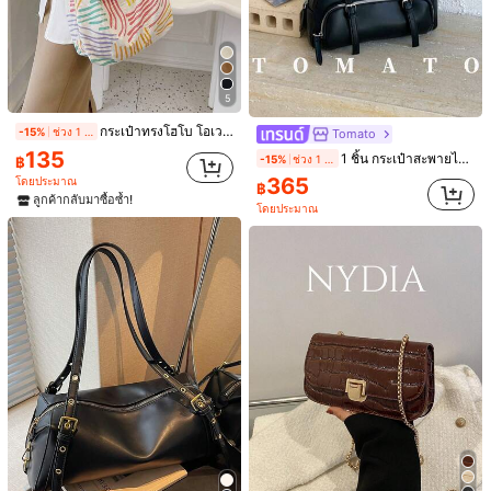
11
Bagify
5
กระเป๋าถือและกระเป๋าสะพายแฟชั่นใหม่ ลายเสือดาวพร้อมหัวเข็มขัด เหมาะสำหรับงานปาร์ตี้ การออกไปเที่ยว วันหยุด การช้อปปิ้ง และการใช้งานประจำวัน สามารถเก็บเหรียญได้ สไตล์ Y2K
-18%
ช่วง 1 วันที่ผ่านมา
8
กระเป๋าทรงโฮโบ โอเวอร์ไซส์ บล็อคสี ลายทาง
-15%
ช่วง 1 วันที่ผ่านมา
Tomato
253
฿
135
กระเป๋าสะพายหนังพียูสีพื้นเนื้อสัมผัสแบบหลากหลายและทันสมัย กระเป๋าถือแบบเบแกตขนาดเล็กแบบเรียบง่ายและเป็นกันเองสำหรับผู้หญิง
1 ชิ้น กระเป๋าสะพายไหล่แฟชั่นสำหรับผู้หญิง, กระเป๋าโบว์ลิ่งหลายช่องสีพื้น, วัสดุหนัง PU, ซิปปิด, สายสะพายไหล่ปรับได้, เหมาะสำหรับสุภาพสตรีวัยรุ่นใช้ในชีวิตประจำวัน, ออกนอกบ้าน, ช้อปปิ้ง, โรงเรียน, ออกเดท, ของขวัญ, สำนักงาน, ทำงาน, ท่องเที่ยว, ช้อปปิ้ง
-15%
ช่วง 1 วันที่ผ่านมา
฿
#5 ขายดี
ใน โซ่ กระเป๋าสะพายผู้หญิง
365
โดยประมาณ
฿
ลูกค้ากลับมาซื้อซ้ำ!
139
โดยประมาณ
฿