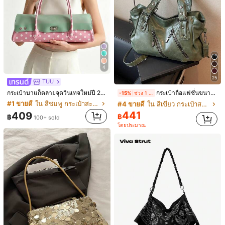
16
Save ฿46
6
1 ชิ้น กระเป๋าโท้ทวินเทจความจุขนาดใหญ่, กระเป๋าสะพายไหล่ขนาดใหญ่สำหรับเดินทาง, กระเป๋าถือสีดำแฟชั่นสำหรับผู้หญิง, หนัง PU สีพื้นเคลือบแว็กซ์, ตกแต่งสายรัด, ปิดด้วยซิป, สีเบอร์กันดี, กระเป๋าสะพายไหล่สำหรับสาวออฟฟิศ, นักศึกษามหาวิทยาลัย, เดินทางระยะสั้น, วันหยุดพักผ่อน, ของขวัญ, วันวาเลนไทน์, วันเกิด, ช้อปปิ้ง, ธุรกิจ, เหมาะสำหรับใช้ในชีวิตประจำวัน
-21%
ช่วง 1 วันที่ผ่านมา
Vintage Styles
#1 ขายดี
ใน โบว์ กระเป๋าสะพายผู้หญิง
KAIDIFEINIROO กระเป๋าสะพายไหล่ผู้หญิงแบรนด์ Casual คุณภาพสูง ดีไซน์แฟชั่น ความจุขนาดใหญ่ หนัง PU นุ่ม กระเป๋าถือทรงมอเตอร์ไซค์ 2026
-18%
ช่วง 1 วันที่ผ่านมา
173
฿
4
704
฿
25
TUU
กระเป๋าบาแก็ตลายจุดวินเทจใหม่ปี 2026 สำหรับผู้หญิง กระเป๋าเจลลี่แฟชั่นสไตล์หวาน ความจุขนาดใหญ่ กระเป๋าสะพายไหล่สำหรับเดินทางไปทำงาน
กระเป๋าถือแฟชั่นขนาดความจุใหญ่แบบมินิมอลสไตล์วินเทจ สำหรับนักเรียน/ทำงานออฟฟิศ
-15%
ช่วง 1 วันที่ผ่านมา
#1 ขายดี
ใน สีชมพู กระเป๋าสะพายผู้หญิง
#4 ขายดี
ใน สีเขียว กระเป๋าสะพายผู้หญิง
441
409
฿
฿
100+ sold
โดยประมาณ
14
Save ฿18
7