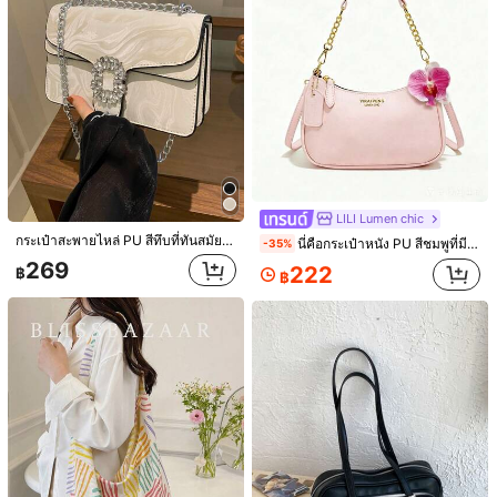
30
10
1 ชิ้น กระเป๋าโท้ทวินเทจความจุขนาดใหญ่, กระเป๋าสะพายไหล่ขนาดใหญ่สำหรับเดินทาง, กระเป๋ามอเตอร์ไซค์แฟชั่น, หนัง PU สีพื้นเคลือบแว็กซ์, ตกแต่งสายสะพาย, ปิดด้วยซิป, กระเป๋าสะพายไหล่ผู้หญิงสำหรับทำงาน/โรงเรียน/เดินทาง/ช้อปปิ้ง/ธุรกิจ, เหมาะสำหรับใช้ในชีวิตประจำวัน
-22%
ช่วง 1 วันที่ผ่านมา
Taya
147
LILI Lumen chic
฿
กระเป๋าสะพายแฟชั่นใหม่, กระเป๋าเอกสารเรียบหรูมินิมอล, ทำจากหนัง PU, กระเป๋าสะพายสไตล์วินเทจย้อนยุคอเนกประสงค์, กระเป๋าถือสตรีวินเทจ, เหมาะสำหรับใช้ในชีวิตประจำวัน, ออกเดท, เดินทาง, ของขวัญที่ดีที่สุดสำหรับผู้หญิง, กระเป๋าผู้หญิงลำลองสำหรับธุรกิจ, เหมาะสำหรับสำนักงาน, ธุรกิจ และโอกาสในการทำงาน
-22%
ช่วง 1 วันที่ผ่านมา
กระเป๋าสะพายไหล่ PU สีทึบที่ทันสมัยและอเนกประสงค์, กระเป๋าสี่เหลี่ยมโซ่สองชั้นแบบสบาย ๆ และเรียบง่าย
นี่คือกระเป๋าหนัง PU สีชมพูที่มีลวดลายลิ้นจี่และตกแต่งด้วยตัวอักษร มีดีไซน์ที่ทันสมัยและสามารถใช้งานได้หลากหลาย
-35%
#2 ขายดี
ใน มินิมอลลิสต์ กระเป๋าสะพายผู้หญิง
269
222
฿
฿
140
฿
60+ sold