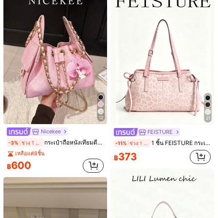
Livesso
X.Y. BAGS
12
21
กระเป๋าผู้หญิง 2025, กระเป๋าจักรยานยนต์เรโทรสไตล์ Y2K, กระเป๋าถือขนาดใหญ่หนังนุ่ม, กระเป๋าถือสไตล์พื้นที่ร้าง, กระเป๋าสะพายข้าง/คาดอก ผู้หญิง, ผ้านุ่มอย่างยิ่ง
กระเป๋าผ้า PU กันน้ำดีไซน์ตัวตลกแฟชั่นมินิ ลายตัวอักษร ตกแต่งจี้โลหะ กระเป๋าถือสี่เหลี่ยมพกพา
Nicekee
FEISTURE
849
เหลือแค่2ชิ้น
฿
กระเป๋าถือหนังเทียมดีไซน์เฉพาะตัวแฟชั่น กระเป๋าสะพายไหล่เรียบง่ายหรูหรามีบุคลิก กระเป๋าสะพายข้างระดับไฮเอนด์ เหมาะสำหรับการเดินทางไปทำงานและการออกเดท
1 ชิ้น FEISTURE กระเป๋าสะพายข้างลายเสือดาวสีชมพูแฟชั่น, กระเป๋าผู้หญิงความจุขนาดใหญ่แบบผูก เหมาะสำหรับใช้ในชีวิตประจำวัน, ออกเดท และเดินทาง
-3%
ช่วง 1 วันที่ผ่านมา
-11%
ช่วง 1 วันที่ผ่านมา
389
฿
เหลือแค่8ชิ้น
373
฿
600
฿