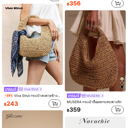
356
฿
Save ฿5
Dazy
2026 กระเป๋าสะพายไหล่ยีนส์ผู้หญิงรุ่นใหม่ลายดาว, ประดับกระดุมวินเทจ, สายโซ่สะพายข้าง
-2%
DAZY 1ชิ้น กระเป๋าหนัง PU สีพื้นย้อนยุค สำหรับผู้หญิง มีหลายช่อง ความจุขนาดใหญ่ มาพร้อมจี้เครื่องประดับถอดได้ (จี้เครื่องประดับอาจมีความแตกต่างเล็กน้อย)
#2 ขายดี
ใน ชุดโซ่ กระเป๋าสะพายผู้หญิง
214
59
฿
฿
Viva Strut
Viva Strut กระเป๋าสะพายข้างลาย Paisley สำหรับผู้หญิง, กระเป๋า Hobo, กระเป๋าสาน, กระเป๋าสานฟาง, ทันสมัย, เรียบง่าย, มีเอกลักษณ์, ใช้งานได้หลากหลาย, สำหรับชายหาด, วันหยุดพักผ่อน, ฤดูร้อน, ริมทะเล, ปาร์ตี้ริมหาด, เทศกาลดนตรี
MUSERA
-39%
MUSERA กระเป๋าถือผลกระทบฟางถัก
243
฿
359
฿