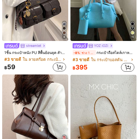
4
15
streamlet
YOZ iOZi
1ชิ้น กระเป๋าหนัง PU สีพื้นย้อนยุค สำหรับผู้หญิง มีหลายช่อง ความจุขนาดใหญ่ มาพร้อมจี้เครื่องประดับถอดได้ (จี้เครื่องประดับอาจมีความแตกต่างเล็กน้อย)
กระเป๋าถือสไตล์เกาหลี สีน้ำเงินสดใส สำหรับฤดูร้อน ลำลองสำหรับเดินทางไปทำงานและช้อปปิ้ง กระเป๋าสะพายไหล่/ใต้แขน ทรงบอสตัน กระเป๋าหมอน อเนกประสงค์ สะพายข้างได้
-8%
ช่วง 1 วันที่ผ่านมา
#3 ขายดี
ใน ลายสก๊อต กระเป๋าสะพายผู้หญิง
#3 ขายดี
ใน กระเป๋าบอสตัน กระเป๋าสะพายผู้หญิง
59
395
฿
฿
1/13
429
฿
กระเป๋าสะพายข้างผู้หญิงแฟชั่นใหม่ สไตล์ลำลอง สีพื้น ผ้า PU
พร้อมจี้แขวน เชือกรูด หลายช่องเก็บของ ความจุขนาดใหญ่
ประเภทสไตล์
A