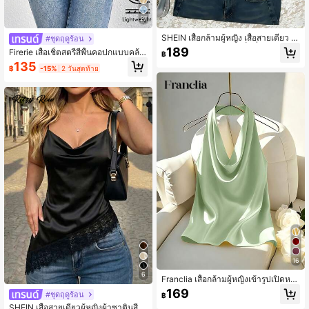
27
SHEIN เสื้อกล้ามผู้หญิง เสื้อสายเดี่ยว ค
#ชุดฤดูร้อน
อ halter ผูกเอว จับจีบ เซ็กซี่ ลำลอง สำ
189
Firerie เสื้อเชิ้ตสตรีสีพื้นคอปกแบบคล้อ
฿
หรับพักผ่อนช่วงฤดูร้อน
งคอสำหรับใส่ในชีวิตประจำวัน
135
฿
-15%
2 วันสุดท้าย
16
6
Franclia เสื้อกล้ามผู้หญิงเข้ารูปเปิดหลัง
คอปกแบบใหม่สำหรับฤดูใบไม้ผลิ/ฤดูร้
169
#ชุดฤดูร้อน
฿
อน
SHEIN เสื้อสายเดี่ยวผู้หญิงผ้าซาตินสี