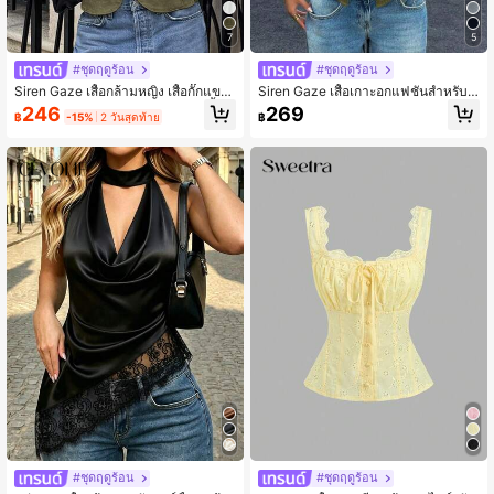
7
5
#ชุดฤดูร้อน
#ชุดฤดูร้อน
Siren Gaze เสื้อกล้ามหญิง เสื้อกั๊กแขน
Siren Gaze เสื้อเกาะอกแฟชั่นสำหรับผู้
กุดร่างเรียวบางติดกระดุมคอห่วง, เสื้อก
หญิง ดีไซน์กระดุมพลีท สไตล์ใหม่สำหรั
246
269
฿
-15%
2 วันสุดท้าย
฿
ล้ามแยกหน้า
บใส่ทำงาน
#ชุดฤดูร้อน
#ชุดฤดูร้อน