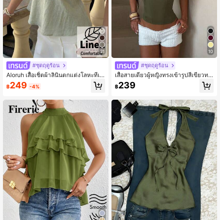
21
10
#ชุดฤดูร้อน
#ชุดฤดูร้อน
Aloruh เสื้อเชิ้ตผ้าลินินตกแต่งโลหะที่เอ
เสื้อสายเดี่ยวผู้หญิงทรงเข้ารูปสีเขียวทห
วทรงเอ สำหรับผู้หญิง ฤดูใบไม้ผลิ/ฤดูร้อ
าร สไตล์เรียบหรู แมตช์ง่าย ใส่ได้หลาย
249
239
฿
-4%
฿
น
ลุค สำหรับฤดูร้อน เหมาะสำหรับออกไป
เที่ยว วันหยุด และใส่ประจำวัน