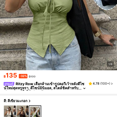
1/6
135
-32%
฿
฿199
Ritzy Row เสื้อกล้ามเข้ารูปคอวีเว้าหลังดีไซ
4.78
(
100+
)
น์ใหม่สุดหรูหรา, ดีไซน์มินิมอล, สไตล์ชิคสำหรับ
เดินทาง, ฤดูใบไม้ผลิ/ฤดูร้อน
สี: สีเขียวมะกอก