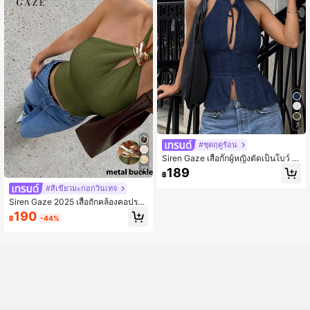
7
#ชุดฤดูร้อน
Siren Gaze เสื้อกั๊กผู้หญิงตัดเป็นโบว์ ท
รงเข้ารูป สำหรับการเที่ยวประจำวัน
12
189
฿
#สีเขียวมะกอกวินเทจ
Siren Gaze 2025 เสื้อถักคล้องคอประดั
บโลหะใหม่สำหรับผู้หญิง
190
฿
-44%