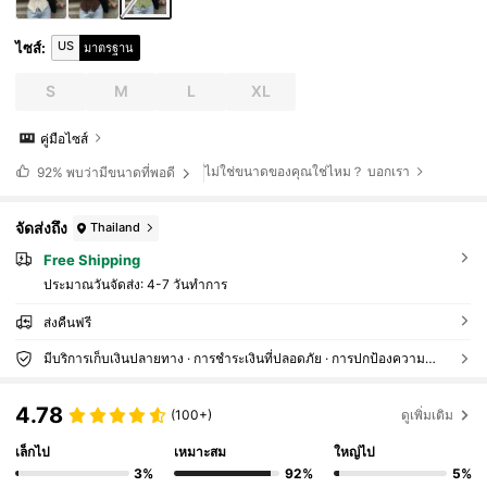
US
ไซส์
:
มาตรฐาน
S
M
L
XL
คู่มือไซส์
ไม่ใช่ขนาดของคุณใช่ไหม？ บอกเรา
92%
พบว่ามีขนาดที่พอดี
จัดส่งถึง
Thailand
Free Shipping
ประมาณวันจัดส่ง:
4-7 วันทำการ
ส่งคืนฟรี
มีบริการเก็บเงินปลายทาง · การชำระเงินที่ปลอดภัย · การปกป้องความเป็นส่วนตัว
4.78
(100+)
ดูเพิ่มเติม
เล็กไป
เหมาะสม
ใหญ่ไป
3%
92%
5%