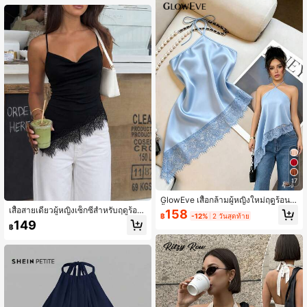
17
GlowEve เสื้อกล้ามผู้หญิงใหม่ฤดูร้อน, เ
สื้อกล้ามสีดำ, คอคล้องผูก, ชายเสื้อไม่ส
เสื้อสายเดี่ยวผู้หญิงเซ็กซี่สำหรับฤดูร้อน
158
฿
-12%
2 วันสุดท้าย
มมาตรตกแต่งลูกไม้, เสื้อกล้ามผู้หญิงเซ็
แต่งลูกไม้แบบแพตช์เวิร์ก คอวีลึก สไตล์
149
฿
กซี่, เสื้อกล้ามเข้ารูปตกแต่งลูกไม้สวยงา
ลำลองหรูหราสำหรับไปเที่ยวพักผ่อน แล
มเปิดหลัง, เสื้อแขนกุดเซ็กซี่, เหมาะสำห
ะใส่ไปโรงเรียน สีดำ
รับงานปาร์ตี้, ค็อกเทล, โอกาสที่เป็นทาง
การ และชุดธุรกิจแบบสบายๆ, ชุดชายห
าดผู้หญิง