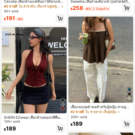
Cévolie เสื้อกล้ามแฟชั่นปาร์ตี้ทรงเข้ารู
Sweetra เสื้อสายเดี่ยวเข้ารูปสไตล์ฝรั่งเ
ป เซ็กซี่ คอเดรป คอคาวล์ จับย่น แต่งลู
ศสแบบหรูหราโรแมนติก สีเหลือง แต่งลู
#5 ขายดี
ใน ผ้าซาติน เสื้อกล้ามผู้หญิง & Camis
258
฿
-4%
2 วันสุดท้าย
กไม้ ดีไซน์ต่อผ้า เปิดหลัง แขนกุด
กไม้แบบปะติด ช่วยให้ดูเพรียว สง่างาม
60+ sold
191
฿
-4%
เสื้อแขนกุดผ้าทอสำหรับผู้หญิง สายลูกไ
ม้ ทรงหลวมสบาย ความยาวปกติ ผ้ามีเ
#2 ขายดี
ใน ชายหาด เสื้อผู้หญิง
ท็กซ์เจอร์ ดีไซน์ต่อผ้าลูกไม้ สำหรับฤดูร้
200+ sold
SHEIN EZwear เสื้อกล้ามคอปกสีพื้นแ
อน
บบลำลองสำหรับผู้หญิง, ฤดูร้อน
100+ sold
189
฿
189
฿