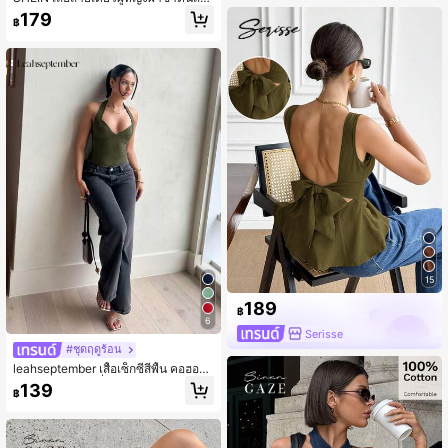
ดำแต่งลูกไม้ สไตล์ลำลองเรียบหรู สำหรั
179
฿
บใส่ไปทำงานและออกงานสังคม
15
189
฿
6
Serisse
#ชุดฤดูร้อน
leahseptember เสื้อเซ็กซี่สีพื้น คอฮอลเ
ตอร์ เปิดหลัง คอต่ำ ลำลองฤดูร้อน สำห
139
฿
รับเดทไนท์