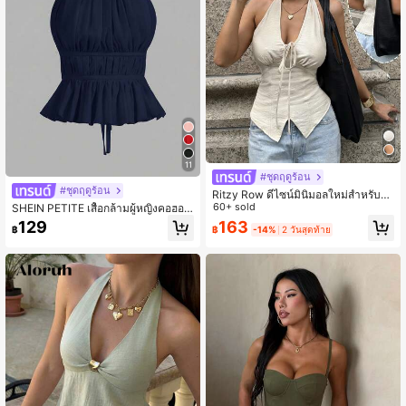
11
#ชุดฤดูร้อน
#ชุดฤดูร้อน
Ritzy Row ดีไซน์มินิมอลใหม่สำหรับฤ
ดูใบไม้ผลิ/ฤดูร้อน, สง่างามและประณีต,
60+ sold
SHEIN PETITE เสื้อกล้ามผู้หญิงคอฮอล
คอวี, คล้องคอ, เปิดหลัง, รัดเอว, เสื้อกั๊ก
เตอร์จับจีบ ผูกเอว เปิดหลัง สำหรับฤดูร้
163
129
฿
-14%
2 วันสุดท้าย
฿
ผู้หญิงทรงเพรียว, เสื้อท็อปฤดูร้อน, เสื้อ
อน ไซส์เล็ก
ลำลองผู้หญิง, ชุดสำหรับวันหยุดผู้หญิง,
เสื้อท็อปฤดูร้อน, เสื้อท็อปสีแอปริคอท, เสื้
อท็อปสีครีม, เสื้อคล้องคอ