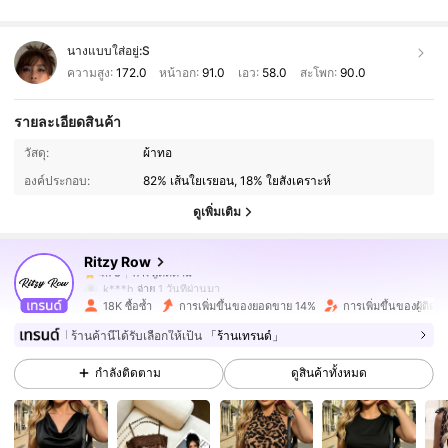
นางแบบใส่อยู่:
S
ความสูง:
172.0
หน้าอก:
91.0
เอว:
58.0
สะโพก:
90.0
รายละเอียดสินค้า
17K ผู้ติดตาม
4.78
วัสดุ:
ผ้าทอ
องค์ประกอบ:
82% เส้นใยเรยอน, 18% ใยสังเคราะห์
17K ผู้ติดตาม
4.78
ดูเพิ่มเติม
Ritzy Row
17K ผู้ติดตาม
4.78
k***h
จ่าย
1 วันที่ผ่านมา
18K ซื้อซ้ำ
การเพิ่มขึ้นของยอดขาย 14%
การเพิ่มขึ้นของผู้ติด
17K ผู้ติดตาม
4.78
ร้านค้านี้ได้รับเลือกให้เป็น
「ร้านเทรนด์」
กำลังติดตาม
ดูสินค้าทั้งหมด
17K ผู้ติดตาม
4.78