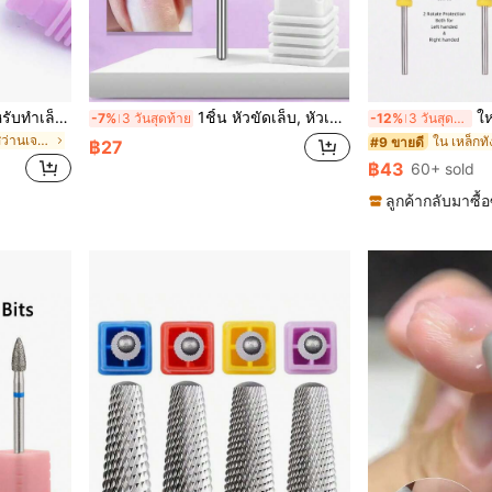
1 ชิ้น XXF หัวกัดคาร์ไบด์สำหรับทำเล็บมืออาชีพ เครื่องทำเล็บไฟฟ้าแบบหมุน หัวเจาะทังสเตน หัวขัดเล็บสำหรับอุปกรณ์เครื่องมือ
1ชิ้น หัวขัดเล็บ, หัวเจาะเล็บ, แปรงขัดทำความสะอาดเล็บ, น้ำยาล้างเล็บสำหรับเจลอะคริลิค, เครื่องมือขัดเล็บ, เครื่องมือทำเล็บมือและเล็บเท้า
ใหม่ 5-In-1 ดอกเจีย
-7%
3 วันสุดท้าย
-12%
3 วันสุดท้าย
ใน เหล็กทังสเตน ดอกสว่านเจาะเล็บ
#9 ขายดี
฿27
฿43
60+ sold
ลูกค้ากลับมาซื้อ