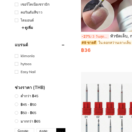
เซอร์โคเนียเซรามิก
คอรันดัมสีขาว
ไดมอนด์
ดูเพิ่ม
หัวขัดเล็บ, การเตรียมการก่อนการรักษาเพื่อกำจัด5.00(1)>ผิวหนังที่ตายแล้ว, หนังรอบเล็บ
-27%
3 วันสุดท้าย
#9 ขายดี
แบรนด์
฿36
klimonla
hytoos
Easy Nail
ช่วงราคา (THB)
ต่ำกว่า ฿45
฿45 - ฿50
฿50 - ฿65
มากกว่า ฿65
น้อยสุด:
สูงสุด: