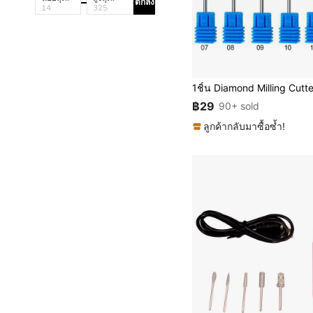
ตกลง
฿29
90+ sold
ลูกค้ากลับมาซื้อซ้ำ!