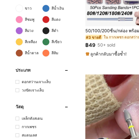
ขาว
สีน้ำเงิน
สีชมพู
สีแดง
สีม่วง
สีดำ
#3 ขายดี
สีเหลือง
สีเขียว
฿49
50+ sold
สีน้ำตาล
สีส้ม
ลูกค้ากลับมาซื้อซ้ำ!
ประเภท
ดอกสว่านเจาะเล็บ
วงขัดเจาะเล็บ
วัสดุ
เหล็กทังสเตน
กากเพชร
สแตนเลส