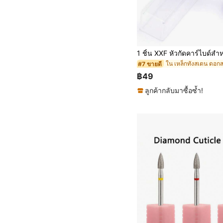
#7 ขายดี
฿49
ลูกค้ากลับมาซื้อซ้ำ!