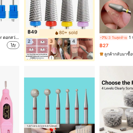
฿49
80+ sold
1ชิ้น Diamond Milling Cutter ดอกสว่านเล็บ ชุดสำหรับ อุปกรณ์ทำเล็บมือและเล็บเท้า เครื่องใช้ไฟฟ้า เล็บ บิต Burr Tool
1 หัวสว่านเล็บ 
-7%
3 วันสุดท้าย
2
3
4
฿27
ลูกค้ากลับมาซื้อ