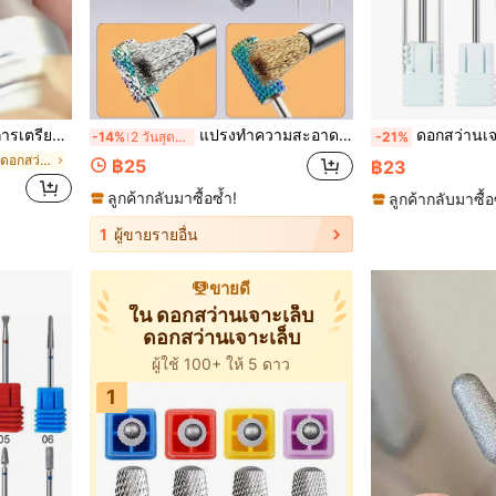
, และหนังที่ฉีกขาด, เครื่องมือเฉพาะสำหรับเล็บ(1/2ชิ้น)
แปรงทำความสะอาดหัวขัดเล็บ, ล้อขัดลวดทองแดง, หัวขัดขจัดสนิม, แปรงทำความสะอาดรูปชามขัดไฟฟ้า, เครื่องมือขัด, ขจัดเศษ และขจัดสนิม
ดอกสว่านเจาะเล็บหัวเห็ดทังสเตนคาร์
-14%
2 วันสุดท้าย
-21%
ใน ดอกสว่านเจาะเล็บ ดอกสว่านเจาะเล็บ
฿25
฿23
ลูกค้ากลับมาซื้อซ้ำ!
ลูกค้ากลับมาซื้อ
1
ผู้ขายรายอื่น
ขายดี
ใน ดอกสว่านเจาะเล็บ
ดอกสว่านเจาะเล็บ
ผู้ใช้ 100+ ให้ 5 ดาว
1