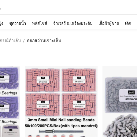
ต
and down arrow keys to navigate search การค้นหาล่าสุด and ค้นหา. Press Enter to
ญิง
ชุดว่ายน้ำ
พลัสไซส์
จิวเวลรี่ & เครื่องประดับ
เสื้อผ้าผู้ชาย
เด็ก
ปกรณ์ทำเล็บ
ดอกสว่านเจาะเล็บ
/