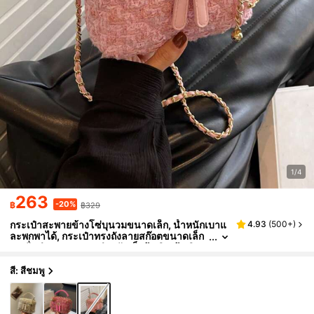
1/4
263
-20%
฿
฿329
กระเป๋าสะพายข้างโซ่บุนวมขนาดเล็ก, น้ำหนักเบาแ
4.93
(
500+
)
ละพกพาได้, กระเป๋าทรงถังลายสก๊อตขนาดเล็ก
แฟชั่นลำลอง, เหมาะสำหรับเด็กผู้หญิง, ผู้หญิง,
นักศึกษามหาวิทยาลัย, คนทำงานรุ่นใหม่, และพนักง
านออฟฟิศ, ของใช้จำเป็นสำหรับฤดูใบไม้ร่วง/ฤดูหน
สี: สีชมพู
าว, ใช้ได้สำหรับทำงาน, ออฟฟิศ, เดินทาง, มหาวิทย
าลัย, ฤดูใบไม้ร่วง/ฤดูหนาว และกิจกรรมกลางแจ้ง