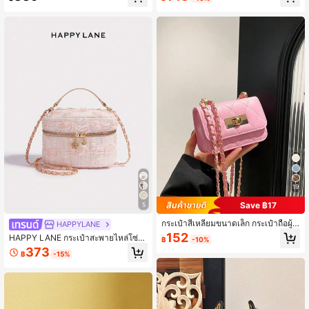
มประดับพลอยเทียมสำหรับผู้หญิง
หญิงอเนกประสงค์ กระเป๋าสะพายข้าง ก
ระเป๋าสตางค์ขนาดเล็กสีพื้น สามารถใส่
โทรศัพท์ เหรียญ ลิปสติก สำหรับใช้ประ
จำวัน การเดินทาง
19
Save ฿17
5
กระเป๋าสี่เหลี่ยมขนาดเล็ก กระเป๋าถือผู้ห
HAPPYLANE
ญิงใหม่, กระเป๋าสะพายข้างลายข้าวหล
152
HAPPY LANE กระเป๋าสะพายไหล่โซ่ล
฿
-10%
ามตัดคุณภาพสูง, กระเป๋าสะพายข้างใบ
ายก้างปลาสำหรับผู้หญิง ดีไซน์คลาสสิก
373
เล็กแบบฝาปิดโซ่ถัก, กระเป๋าใส่ลิปสติก,
฿
-15%
ที่ได้รับแรงบันดาลใจ กระเป๋าถือหรูหรา
กระเป๋าเครื่องประดับน่ารัก, สีชมพู, คาว
ด้ามจับมุก กระเป๋าสะพายข้าง เหมาะสำ
าอิ
หรับการช้อปปิ้ง ลำลอง ทำงาน และโอก
าสยามเย็น