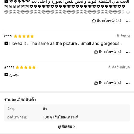
💖💖💖💖💖
بعد
احلى
و
الصورة
نفس
تجنن
و
كيوت
الشنطة
هاي
الحب
💖💖💖💖💖💖💖💖💖💖💖💖💖💖💖💖💖💖💖💖💖💖💖🌸🌸🌸🌸🌸🌸
🌸🌸🌸🌸🌸🌸🌸🌸🌸🌸🌸🌸🌸🌸🌸🌸🌸🌸🌸🌸🌸🌸🌸🌸🌸🌸🌸🌸🌸
🌸🌸🌸🌸🌸🌸🌸🌸تحلي
اللبس
มีประโยชน์
(24)
i***i
สี: สีชมพู
I
loved
it
.
The
same
as
the
picture
.
Small
and
gorgeous
.
มีประโยชน์
(4)
a***f
สี: สีครีม/สีเบจ
تجننن
มีประโยชน์
(4)
รายละเอียดสินค้า
1.7K ผู้ติดตาม
4.92
วัสดุ:
ผ้า
1.7K ผู้ติดตาม
4.92
องค์ประกอบ:
100% เส้นใยสังเคราะห์
1.7K ผู้ติดตาม
4.92
ดูเพิ่มเติม
1.7K ผู้ติดตาม
4.92