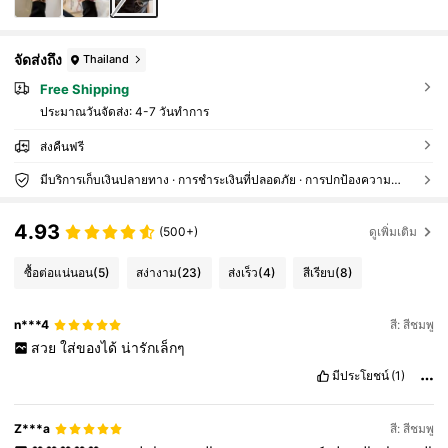
จัดส่งถึง
Thailand
Free Shipping
ประมาณวันจัดส่ง:
4-7 วันทำการ
ส่งคืนฟรี
มีบริการเก็บเงินปลายทาง · การชำระเงินที่ปลอดภัย · การปกป้องความเป็นส่วนตัว
4.93
(500+)
ดูเพิ่มเติม
ซื้อต่อแน่นอน
(5)
สง่างาม
(23)
ส่งเร็ว
(4)
สีเรียบ
(8)
n***4
สี: สีชมพู
สวย
ใส่ของได้
น่ารักเล็กๆ
มีประโยชน์
(1)
Z***a
สี: สีชมพู