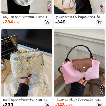
กระเป๋าสะพายข้างทรงมินิ Quilted Cha
กระเป๋าสะพายข้างโซ่บุนวมขนาดเล็ก,
in น้ำหนักเบาและพกพาสะดวก กระเป๋า
น้ำหนักเบาและพกพาได้, กระเป๋าทรงถัง
284
349
฿
-11%
฿
Bucket ลายสก๊อตมินิแฟชั่นลำลอง เหม
ลายสก๊อตขนาดเล็กแฟชั่นลำลอง, เหมา
าะสำหรับเด็กผู้หญิง ผู้หญิง นักศึกษาวิท
ะสำหรับเด็กผู้หญิง, ผู้หญิง, นักศึกษามห
ยาลัย ผู้เชี่ยวชาญรุ่นใหม่ และพนักงานอ
าวิทยาลัย, คนทำงานรุ่นใหม่, และพนักง
อฟฟิศ ไอเทมจำเป็นสำหรับฤดูใบไม้ร่ว
านออฟฟิศ, ของใช้จำเป็นสำหรับฤดูใบ
ง/ฤดูหนาว เหมาะสำหรับWork, Office,
ไม้ร่วง/ฤดูหนาว, ใช้ได้สำหรับทำงาน,
Commuting, University, Autumn/Wi
ออฟฟิศ, เดินทาง, มหาวิทยาลัย, ฤดูใบไ
nter และกิจกรรมกลางแจ้ง
ม้ร่วง/ฤดูหนาว และกิจกรรมกลางแจ้ง
34
กระเป๋าสะพายข้างแฟชั่น, กระเป๋าทรงก
1ชิ้น กระเป๋าถือแฟชั่นขนาดเล็ก กระเป๋า
ล่องสี่เหลี่ยมมีโครง, กระเป๋าควิลท์เงางา
สี่เหลี่ยมขนาดเล็ก กระเป๋าสะพายไหล่ผู้
143
339
฿
-10%
฿