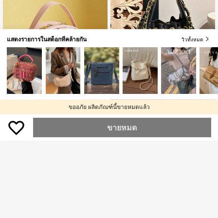
แสดงรายการในสต็อกที่คล้ายกัน
วิวทั้งหมด
ขออภัย ผลิตภัณฑ์นี้ขายหมดแล้ว
5
กระเป๋าสะพายข้างผู้หญิงทรงสี่เหลี่ยมเล็
กแฟชั่น ปักลายข้าวหลามตัดด้วยด้าย
ลูกค้ากลับมาซื้อซ้ำ!
กระเป๋าถือผู้หญิงลายดอกไม้ใหม่ 2024
ถักทอ สายโซ่คู่ สะพายไหล่และสะพายข้
ขายหมด
กระเป๋าสะพายไหล่/สะพายข้างขนาดเล็
589
129
าง
฿
฿
กแฟชั่นสุภาพสำหรับฤดูใบไม้ผลิ