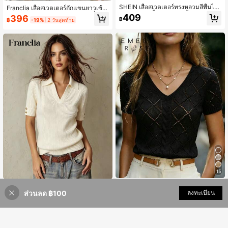
SHEIN เสื้อสเวตเตอร์ทรงหลวมสีพื้นไห
Franclia เสื้อสเวตเตอร์ถักแขนยาวเข้า
ล่ตกผ่าข้าง,เสื้อแขนยาว,เสื้อถักสำหรับ
รูปไร้รอยต่อคอสูงหนา เข้ากับแฟชั่นได้
409
396
฿
฿
-19%
2 วันสุดท้าย
ฤดูใบไม้ร่วงและฤดูหนาว
ทุกสไตล์ อเนกประสงค์สำหรับฤดูใบไม้ร่
วง/ฤดูหนาว
15
SHEIN เสื้อสเวตเตอร์ถักลายเพชรกลวง
SHEIN Franclia สไตล์ลำลองสำหรับวัน
คอวีแขนสั้นทรงหลวมลำลองสีแอปริคอ
ส่วนลด ฿100
เพิ่มเข้ารถเข็น
ลงทะเบียน
หยุด, คอปกครึ่งตัว, แขนสั้น, ทรงเข้ารู
52% ลดราคา!
205
215
฿
-50%
฿
-46%
ทสำหรับผู้หญิง, ฤดูใบไม้ผลิ/ฤดูร้อน
ป, กระดุมตกแต่งโลหะ, ชุดใส่หน้าร้อน,
เสื้อสีขาว, สำหรับผู้หญิงออกนอกบ้าน, เ
สื้อถักลำลองหรูหรา, เสื้อถักลำลองสำหรั
บทำงานของผู้หญิง, เสื้อถักสำหรับวันหยุ