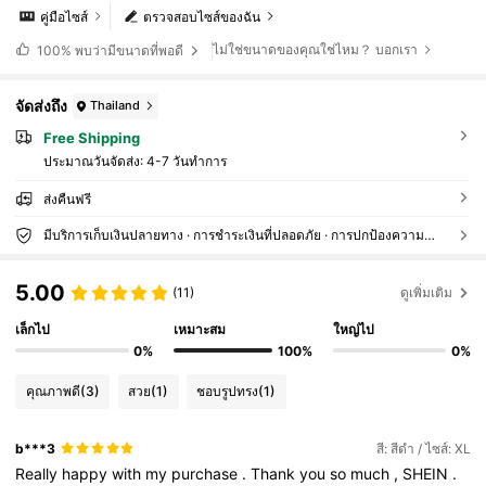
คู่มือไซส์
ตรวจสอบไซส์ของฉัน
ไม่ใช่ขนาดของคุณใช่ไหม？ บอกเรา
100%
พบว่ามีขนาดที่พอดี
จัดส่งถึง
Thailand
Free Shipping
ประมาณวันจัดส่ง:
4-7 วันทำการ
ส่งคืนฟรี
มีบริการเก็บเงินปลายทาง · การชำระเงินที่ปลอดภัย · การปกป้องความเป็นส่วนตัว
5.00
(11)
ดูเพิ่มเติม
เล็กไป
เหมาะสม
ใหญ่ไป
0%
100%
0%
คุณภาพดี
(3)
สวย
(1)
ชอบรูปทรง
(1)
b***3
สี: สีดำ / ไซส์: XL
Really
happy
with
my
purchase
.
Thank
you
so
much
,
SHEIN
.