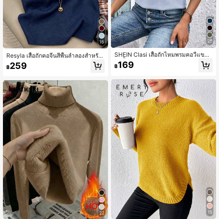
28
16
SHEIN Clasi เสื้อถักไหมพรมคอวีแขนสั้
Resyla เสื้อถักคอจีนสีพื้นลำลองสำหรับ
นสีพื้นผ้าลินินสำหรับผู้หญิง
ผู้หญิง ฤดูร้อน
169
259
฿
฿
15
22