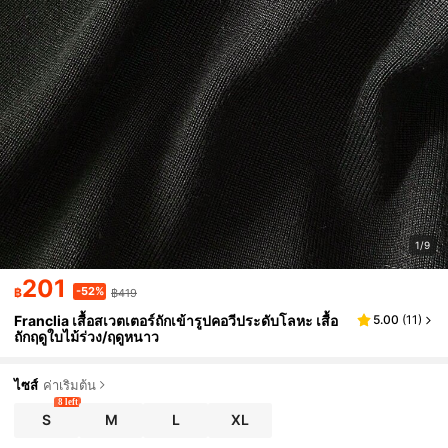
1/9
201
-52%
฿
฿419
Franclia เสื้อสเวตเตอร์ถักเข้ารูปคอวีประดับโลหะ เสื้อ
5.00
(
11
)
ถักฤดูใบไม้ร่วง/ฤดูหนาว
ไซส์
ค่าเริ่มต้น
8 left
S
M
L
XL