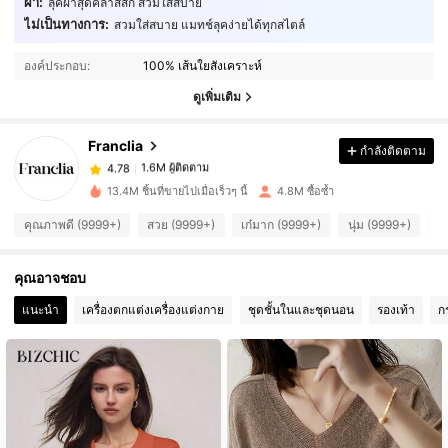
ผ้า:
ลุคผ้าสุดคลาสสิก สวมใส่สบาย
ไม่เป็นทางการ:
สวมใส่สบาย แมทช์ลุคง่ายได้ทุกสไตล์
1.6M ผู้ติดตาม
4.78
องค์ประกอบ:
100% เส้นใยสังเคราะห์
ดูเพิ่มเติม
1.6M ผู้ติดตาม
4.78
Franclia
กำลังติดตาม
1.6M ผู้ติดตาม
4.78
13.4M ชิ้นที่ขายไปเมื่อเร็วๆ นี้
4.8M ซื้อซ้ำ
คุณภาพดี (9999+)
สวย (9999+)
เก๋มาก (9999+)
นุ่ม (9999+)
คุ
1.6M ผู้ติดตาม
4.78
คุณอาจชอบ
1.6M ผู้ติดตาม
4.78
แนะนำ
เครื่องตกแต่งเครื่องแต่งกาย
ชุดชั้นในและชุดนอน
รองเท้า
ก
1.6M ผู้ติดตาม
4.78
1.6M ผู้ติดตาม
4.78