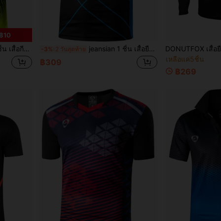
฿10
ับเทนนิส, กอล์ฟ, โบว์ลิ่ง, วิ่ง, LSL229 กีฬาฤดูร้อน
jeansian 1 ชิ้น เสื้อยืดแขนสั้นผู้ชายสไตล์ Boyfriend ทรงสปอร์ตเข้ารูป สำหรับเล่นเทนนิส, กอล์ฟ, โบว์ลิ่ง, แบดมินตัน, วิ่ง, เสื้อแห้งเร็ว LSL133 สีดำ สำหรับกีฬารับหน้าร้อน
-3%
2 วันสุดท้าย
เหลือแค่5ชิ้น
฿309
฿269