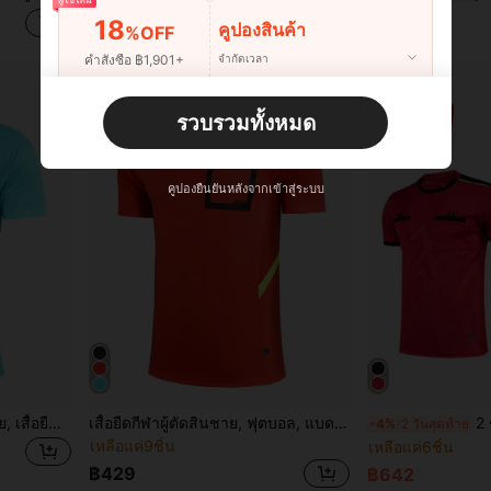
฿309
฿300
18
คูปองสินค้า
%OFF
คำสั่งซื้อ ฿1,901+
จำกัดเวลา
ผู้ใช้ใหม่
รวบรวมทั้งหมด
22
คูปองสินค้า
%OFF
คำสั่งซื้อ ฿2,534+
จำกัดเวลา
คูปองยืนยันหลังจากเข้าสู่ระบบ
ชุดกรรมการกีฬาสำหรับผู้ชาย, เสื้อยืดแขนสั้นระบายอากาศได้ดีพักผ่อนสบายสำหรับฟุตบอล แบดมินตัน และเทเบิลเทนนิส
เสื้อยืดกีฬาผู้ตัดสินชาย, ฟุตบอล, แบดมินตัน, เทเบิลเทนนิส, วิ่ง, สบาย, มีกระเป๋า, ระบายอากาศ, แขนสั้น, ฤดูใบไม้ผลิ
2 ชิ้น ชุดกรรมการกีฬา, 
-4%
2 วันสุดท้าย
เหลือแค่9ชิ้น
เหลือแค่6ชิ้น
฿429
฿642