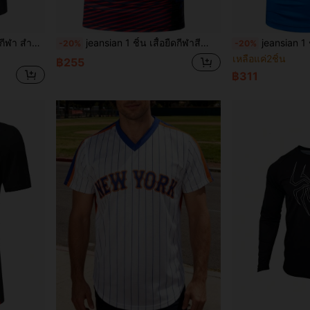
เสื้อเชิ้ตผู้ชายสำหรับผู้ตัดสิน กีฬา สำหรับฟุตบอล แบดมินตัน เทนนิสโต๊ะ เป็นต้น การฝึกกีฬา วิ่ง เสื้อผ้ากีฬาระบายอากาศได้ดีแขนสั้นมีกระเป๋า
jeansian 1 ชิ้น เสื้อยืดกีฬาสีดำฟิตติ้งแบบแฟนหนุ่ม เหมาะสำหรับเทนนิส กอล์ฟ โบว์ลิ่ง แบดมินตัน วิ่ง แห้งเร็ว LSL298
jeansian 1 ชิ้น เสื้อโปโลแขนสั้น คอกลม สไตล์ Men's Sports ซ
-20%
-20%
เหลือแค่2ชิ้น
฿255
฿311