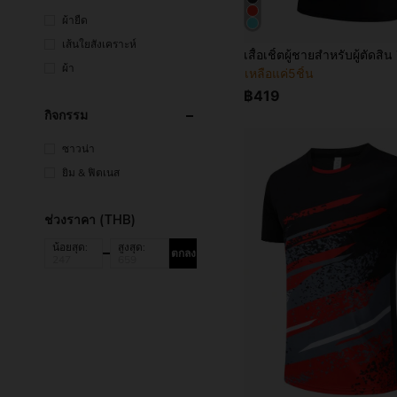
ผ้ายืด
เส้นใยสังเคราะห์
ผ้า
เหลือแค่5ชิ้น
฿419
กิจกรรม
ซาวน่า
ยิม & ฟิตเนส
ช่วงราคา (THB)
น้อยสุด:
สูงสุด:
ตกลง