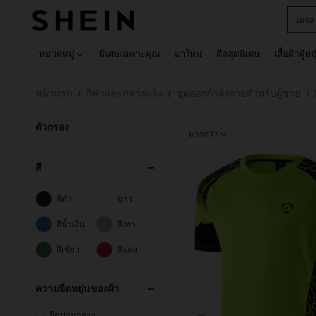
เด็กโ
Use up 
หมวดหมู่
พิเศษเฉพาะคุณ
มาใหม่
ดีลสุดพิเศษ
เสื้อผ้าผู้ห
หน้าแรก
กีฬาและกลางแจ้ง
ชุดออกกำลังกายสำหรับผู้ชาย
/
/
/
ตัวกรอง
มากกว่า
สี
สีดำ
ขาว
สีน้ำเงิน
สีเทา
สีเขียว
สีแดง
ความยืดหยุ่นของผ้า
ยืดปานกลาง