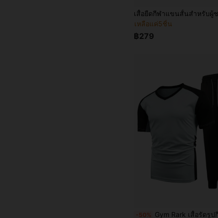
เหลือแค่5ชิ้น
฿279
Gym Rark เสื้อรัดรูปกีฬาผู้ชายสไตล์แฟนหนุ่ม เ
-50%