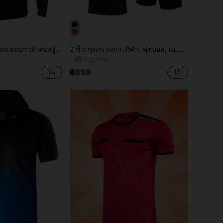
DONUTFOX เสื้อยืดแขนยาวลำลองผู้ชายสไตล์ปารีส พิมพ์ตัวอักษรแฟชั่น เสื้อยืดแขนยาวกีฬาผู้ชาย เหมาะสำหรับกีฬาฤดูใบไม้ผลิและฤดูร้อน ใส่ลำลองและชุดประจำวัน
2 ชิ้น ชุดกรรมการกีฬา, ฟุตบอล, แบดมินตัน, เทเบิลเทนนิส ฯลฯ เสื้อยืดแขนสั้นระบายอากาศพร้อมกระเป๋า + กางเกงขาสั้นกีฬาแห้งเร็ว, เหมาะสำหรับการแข่งขันฝึกซ้อม, มีกระเป๋าและเอวยางยืด สีดำ
เหลือแค่2ชิ้น
฿659