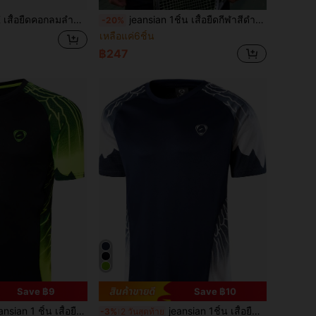
ย, เสื้อยืดกีฬาแขนยาว, เสื้อยืดปั่นจักรยาน, เหมาะสำหรับกีฬาฤดูใบไม้ผลิ/ฤดูร้อน, สวมใส่ลำลอง และชุดประจำวัน
jeansian 1ชิ้น เสื้อยืดกีฬาสีดำฟิต แขนสั้น สำหรับเทนนิส แบดมินตัน กอล์ฟ โบว์ลิ่ง วิ่ง ฝึกซ้อม #230
-20%
เหลือแค่6ชิ้น
฿247
Save ฿9
Save ฿10
สื้อยืดกีฬาผู้ชายสไตล์บอยเฟรนด์สีดำ-เขียว, แขนสั้น ทรงสลิมฟิต สำหรับวิ่ง เทนนิส กอล์ฟ โบว์ลิ่ง และฟิตเนส, แห้งเร็ว, LSL229 กีฬาฤดูร้อน
jeansian 1ชิ้น เสื้อยืดกีฬาแขนสั้นเข้ารูปสีน้ำเงินกรมท่าสำหรับผู้ชาย, เหมาะสำหรับเทนนิส, กอล์ฟ, โบว์ลิ่ง, วิ่ง, ผ้าซับเหงื่อ LSL229 ฤดูร้อน
-3%
2 วันสุดท้าย