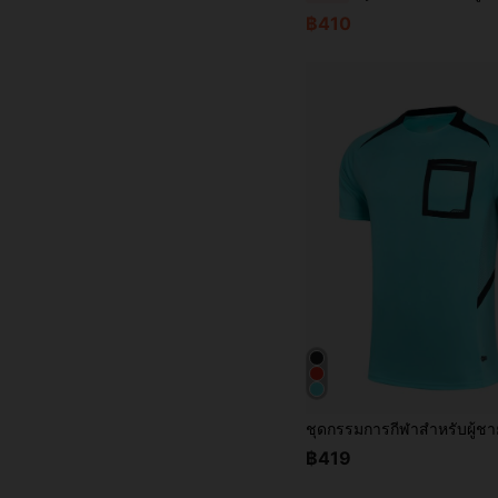
฿410
฿419