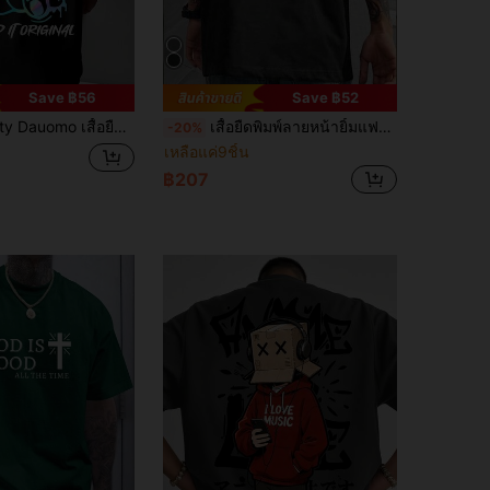
Save ฿56
Save ฿52
ำลองคอกลมแขนสั้นพิมพ์ลายตัวอักษรและหมีการ์ตูนสำหรับผู้ชาย
เสื้อยืดพิมพ์ลายหน้ายิ้มแฟชั่นผู้ชายอเนกประสงค์ลำลอง
-20%
เหลือแค่9ชิ้น
฿207