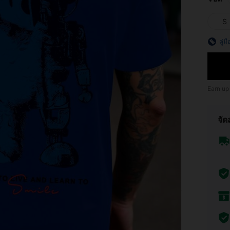
S
คู่ม
Earn up
จัด