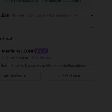
การชำระเงินที่ปลอดภัย
การปกป้องความเป็นส่วนตัว
เอียด
เสื้อสวมหัว,ผ้า,5% แปนเด็กซ์,62% เส้นใยสังเคราะห์
4.92
1.1K
126K
กับร้านค้า
4.92
1.1K
126K
4.92
1.1K
126K
Manfinity LEGND
m***6
ตาม
1 ชั่วโมงที่ผ่านมา
v***4
กำลังเรียกดู
4.92
1.1K
126K
ซื้อซ้ำ
การเพิ่มขึ้นของยอดขาย 42%
การเพิ่มขึ้นของผู้ติดตาม 37%
4.92
1.1K
126K
ดูสินค้าทั้งหมด
กำลังติดตาม
4.92
1.1K
126K
4.92
1.1K
126K
4.92
1.1K
126K