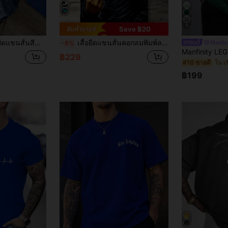
5
Save ฿20
อกผ้าฝ้าย 60% สำหรับผู้ชาย
เสื้อยืดแขนสั้นคอกลมพิมพ์ลายสัตว์เลี้ยงดิจิทัล 3 มิติ สวมใส่สบาย เหมาะสำหรับกิจกรรมกลางแจ้งในฤดูร้อนสำหรับผู้ชาย
Manfin
-8%
฿229
ใน เข
#10 ขายดี
฿199