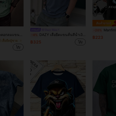
4
5
Manfinity Dauomo เสื้อยืดล
Dazy Men
-20%
ับผู้ชาย, สวมใส่ได้หลากหลายสำหรับฤดูร้อน
DAZY เสื้อยืดแขนสั้นสีน้ำเงินพิมพ์ตัวอักษรสำหรับผู้ชาย เสื้อยืดกราฟิกฤดูร้อนสำหรับผู้ชาย
-4%
฿223
 เสื้อยืดผู้ชาย
฿325