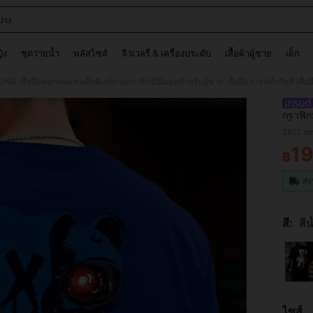
ปรง
and down arrow keys to navigate search การค้นหาล่าสุด and ค้นหา. Press Enter to
ญิง
ชุดว่ายน้ำ
พลัสไซส์
จิวเวลรี่ & เครื่องประดับ
เสื้อผ้าผู้ชาย
เด็ก
กราฟิกม
เสื้อผ
SKU: s
ลายพิม
19
฿
PR
ส่ง
สี:
สีน
ไซส์