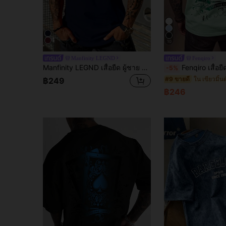
10
Manfinity LEGND
Fenqiro
Manfinity LEGND เสื้อยืด ผู้ชาย ลาย ตัวอักษร แขนสั้น
Fenqiro เสื้อยืดคอกลมแขนสั้นพิมพ์ลายลำลองสำหร
-5%
ใน เขียวมิ้นต์
#9 ขายดี
฿249
฿246