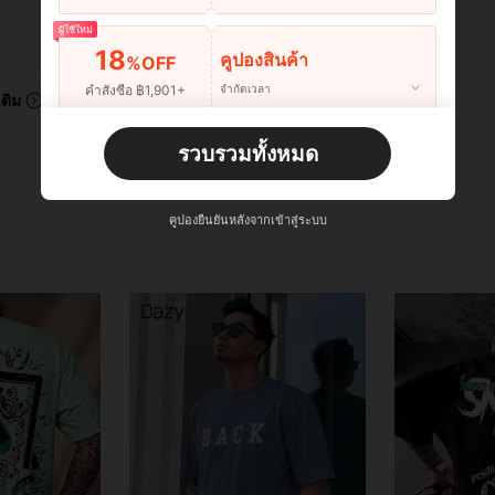
ผู้ใช้ใหม่
มีประโยชน์ (0)
18
คูปองสินค้า
%OFF
คำสั่งซื้อ ฿1,901+
จำกัดเวลา
เติม
ผู้ใช้ใหม่
รวบรวมทั้งหมด
22
คูปองสินค้า
%OFF
คำสั่งซื้อ ฿2,534+
จำกัดเวลา
คูปองยืนยันหลังจากเข้าสู่ระบบ