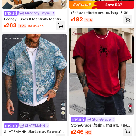
Save ฿37
เสื้อยืดลายพิมพ์ลายชานมไข่มุก 3 มิติ
Manfinity Joysei
สำหรับผู้ชาย - ศิลปะการ์ตูนวินเทจ, ทร
192
Looney Tunes X Manfinity Manfinit
฿
-16%
งเข้ารูปพอดีระบายอากาศได้ดี, ซักเครื่อ
y Joysei เสื้อยืดคอกลมพิมพ์ลายการ์ตู
263
งได้, สวมใส่ได้ทุกวัน, ดีไซน์แปลกตา, ผ้
฿
-15%
โดยประมาณ
นพื้นฐานลำลองสำหรับผู้ชาย
าใส่สบาย
5
StoneGrade
StoneGrade เสื้อยืด ผู้ชาย ลาย แมงมุม
SLATEMANN
ลวดลาย แขนสั้น สำหรับ ฤดูร้อน
246
SLATEMANN เสื้อเชิ้ตแขนสั้น กระเป๋าเ
฿
-5%
ดี่ยว ลายแจ็คการ์ด สีน้ำเงินสำหรับผู้ชา