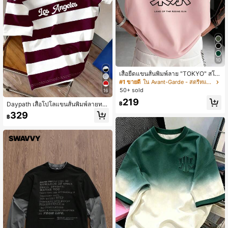
10
เสื้อยืดแขนสั้นพิมพ์ลาย "TOKYO" สโล
แกนภาษาอังกฤษและองค์ประกอบโตเกี
#1 ขายดี
ใน Avant-Garde - สตรีทแวร์ฮิปฮอป เสื้อยืดผู้ชาย
ยว แฟชั่นอเนกประสงค์สำหรับผู้ชายขอ
50+ sold
16
ง Zrgoth
219
฿
Daypath เสื้อโปโลแขนสั้นพิมพ์ลายทา
งบล็อกสีตัวอักษร สไตล์ลำลอง ใส่ได้ทุก
329
฿
วัน ทำงาน เที่ยวพักผ่อน สำหรับฤดูร้อน