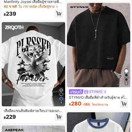
Manfinity Joysei เสื้อยืดผู้ชายลายพิม
พ์แถบผ้าเดนิมเทียม แฟชั่นและอเนกปร
#2 ขายดี
ใน เรขาคณิต เสื้อยืดผู้ชาย
ะสงค์
239
฿
8
STYNVO
STYNVO เสื้อยืดสีดำสำหรับผู้ชาย สไต
ล์สตรีทแวร์ฤดูร้อน สำหรับเที่ยวในเมือง
280
8
฿
-15%
โดยประมาณ
คอกลม แขนสั้น สีพื้น ทรงโอเวอร์ไซส์ทร
งกล่อง ไหล่ตก ทรงหลวมสบาย
เสื้อยืดแขนสั้นพิมพ์ลายเรียบง่ายอเนกป
ระสงค์สำหรับผู้ชาย Zrgoth
229
฿