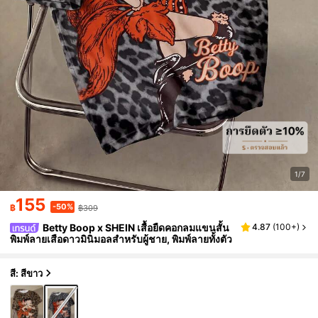
1/7
155
-50%
฿
฿309
Betty Boop x SHEIN เสื้อยืดคอกลมแขนสั้น
4.87
(
100+
)
พิมพ์ลายเสือดาวมินิมอลสำหรับผู้ชาย, พิมพ์ลายทั้งตัว
สี: สีขาว