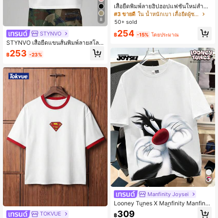
เสื้อยืดพิมพ์ลายฮิปฮอปแฟชั่นใหม่สำหรั
บผู้ชาย ระบายอากาศได้
#3 ขายดี
ใน น้ำหนักเบา เสื้อยืดผู้ชาย
8
50+ sold
254
STYNVO
฿
-15%
โดยประมาณ
STYNVO เสื้อยืดแขนสั้นพิมพ์ลายสโลแ
กนลำลองสำหรับผู้ชาย ฤดูร้อน
253
฿
-23%
Manfinity Joysei
Looney Tunes X Manfinity Manfinit
y Joysei เสื้อยืดแขนสั้นพิมพ์ลายการ์ตู
309
TOKVUE
฿
นลำลองสำหรับผู้ชาย 1 ตัว, ฤดูร้อน