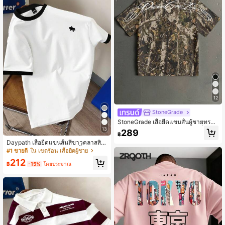
12
StoneGrade
StoneGrade เสื้อยืดแขนสั้นผู้ชายทรงห
ลวม ไซส์มาตรฐาน ลายพิมพ์แฟชั่นลำล
13
289
฿
อง ฟอนต์ลายมือโค้ง ลายพรางกิ่งไม้ป่า
Daypath เสื้อยืดแขนสั้นสีขาวคลาสสิก
อเนกประสงค์พร้อมปกสีดำ, เสื้อยืดคอก
#1 ขายดี
ใน เขตร้อน เสื้อยืดผู้ชาย
ลมดีไซน์โลโก้ม้าแฟชั่นมินิมอลลำลอง
212
สำหรับผู้ชาย
฿
-15%
โดยประมาณ