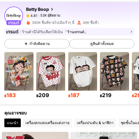
Betty Boop
53K ผู้ติดตาม
4.81
y***1
จ่าย
1 วันที่ผ่านมา
390K ชิ้นที่ขายไปเมื่อเร็วๆ นี้
49K ซื้อซ้ำ
53K ผู้ติดตาม
4.81
ร้านค้านี้ได้รับเลือกให้เป็น
「ร้านเทรนด์」
กำลังติดตาม
ดูสินค้าทั้งหมด
53K ผู้ติดตาม
4.81
53K ผู้ติดตาม
4.81
53K ผู้ติดตาม
4.81
183
209
187
219
2
฿
฿
฿
฿
฿
คุณอาจชอบ
53K ผู้ติดตาม
4.81
แนะนำ
เครื่องตกแต่งเครื่องแต่งกาย
เครื่องประดับ & นาฬิกา
ชุดชั้นในแ
53K ผู้ติดตาม
4.81