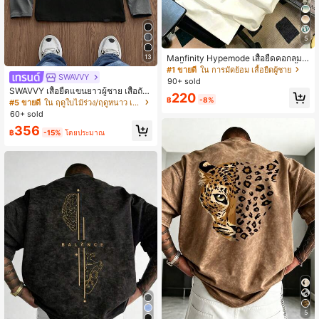
5
13
Manfinity Hypemode เสื้อยืดคอกลมแ
ขนสั้นสไตล์สตรีท ลายพิมพ์ไล่เฉดสีน้ำเ
#1 ขายดี
ใน การมัดย้อม เสื้อยืดผู้ชาย
SWAVVY
งิน-ขาว แบบอเมริกันเรโทร พร้อมลายพิ
90+ sold
มพ์โลโก้ NY เสื้อยืดกราฟิกสำหรับผู้ชาย
SWAVVY เสื้อยืดแขนยาวผู้ชาย เสื้อถัก
220
และผู้หญิง เหมาะสำหรับใส่ประจำวัน ไ
฿
-8%
ลำลองประจำวัน พิมพ์ลายภาษาอังกฤษ
#5 ขายดี
ใน ฤดูใบไม้ร่วง/ฤดูหนาว เสื้อยืดผู้ชาย
ปเที่ยวพักผ่อน และออกไปข้างนอกแบบ
แพทช์เวิร์ค ทรงหลวม เสื้อยืดแขนยาวถั
60+ sold
สบายๆ
ก สีดำและเทากราฟิก เสื้อยืดแขนยาวผู้
356
ชาย
฿
-15%
โดยประมาณ
5