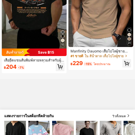
20
10
Manfinity Dauomo เสื้อโปโลผู้ชายสำ
Save ฿15
หรับฤดูร้อน, ลุคธุรกิจลำลอง, เสน่ห์ของ
#1 ขายดี
ใน สีน้ำตาล เสื้อโปโลผู้ชาย
ผู้ชายวัยผู้ใหญ่, ดีไซน์มีลวดลาย, ลายพิ
เสื้อยืดแขนสั้นพิมพ์ลายหลวมสำหรับผู้ช
229
มพ์รูปม้า, ไอเทมที่ผู้ชายต้องมี, ดึงดูดทุ
฿
-15%
โดยประมาณ
ายที่มีสไตล์ การออกแบบที่ประณีต จำเ
204
฿
-7%
กสายตา 100%, เหมาะสำหรับใส่ในชีวิ
ป็นสำหรับฤดูร้อน ใส่ง่าย เผยความมีสไ
ตประจำวัน, วันหยุด และออกเดท
ตล์ของคุณ
แสดงรายการในสต็อกที่คล้ายกัน
วิวทั้งหมด