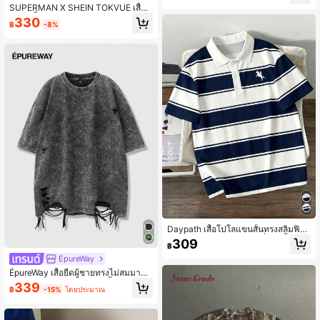
SUPERMAN X SHEIN TOKVUE เสื้อยื
ดแขนสั้นคอกลมลายเรขาคณิตสำหรับผู้
330
฿
-8%
ชาย สไตล์ลำลอง วันหยุด
Daypath เสื้อโปโลแขนสั้นทรงสลิมฟิต
สำหรับผู้ชาย ลายพิมพ์เงาขี่ม้าสีน้ำเงินเ
309
฿
ข้มและสีขาว ลายทาง สไตล์ลำลองฤดูร้
อน กอล์ฟ วินเทจ แฟชั่นที่จำเป็น
ÉpureWay
ÉpureWay เสื้อยืดผู้ชายทรงไม่สมมาตร
แต่งขาดรุ่ยลายเกล็ดหิมะ, เสื้อผ้าผู้ชาย
339
฿
-15%
โดยประมาณ
ฤดูใบไม้ผลิและฤดูร้อน, เสื้อยืดทรงใหญ่
สไตล์ Boyfriend สำหรับผู้ชาย, สไตล์ปี
2000