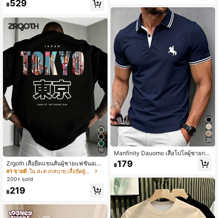
529
฿
ย
20
10
Manfinity Dauomo เสื้อโปโลผู้ชายกล
างแจ้ง สีกรมท่า ฤดูร้อน ธุรกิจลำลอง เส
179
Zrgoth เสื้อยืดแขนสั้นผู้ชายแฟชั่นอเนก
฿
น่ห์ของชายวัยผู้ใหญ่ ลายพิมพ์ลาย ม้าพิ
ประสงค์ พิมพ์สโลแกนภาษาอังกฤษ "T
#1 ขายดี
ใน สะดวกสบาย เสื้อยืดผู้ชาย
มพ์ลาย ต้องมีสำหรับผู้ชาย ดึงดูดสายต
OKYO" องค์ประกอบโตเกียว ระบายอา
200+ sold
า 100% ทุกวัน วันหยุด วันที่
กาศได้
219
฿