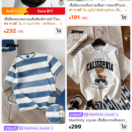
4
เสื้อยืดแขนสั้นลายเสือดาวฟอกสีวินเทจ
สำหรับผู้ชาย สไตล์สตรีทเรโทร ลำลองใ
#1 ขายดี
ใน ฤดูใบไม้ผลิ/ฤดูร้อน เสื้อยืดผู้ชาย
Save ฿17
ส่ได้ทุกวัน ผ้าถักระบายอากาศได้ดี ทรง
191
พอดีตัว คอกลม
฿
-4%
เสื้อยืดคอกลมแขนสั้นพิมพ์ลายหัวใจแล
ะสมองสมดุลและเกล็ดหิมะแฟชั่นผู้ชาย,
#4 ขายดี
ใน อาวองการ์ด - สตรีทแคชชวล เสื้อยืดผู้ชาย
ใส่ได้หลากหลายสำหรับฤดูร้อน
232
฿
-7%
Manfinity Joysei
5
Manfinity Joysei เสื้อยืดแขนสั้นคอกล
มถัก สีขาว ลาย California ชายของขวั
299
฿
Manfinity Joysei
ญ สำหรับออกไปข้างนอก