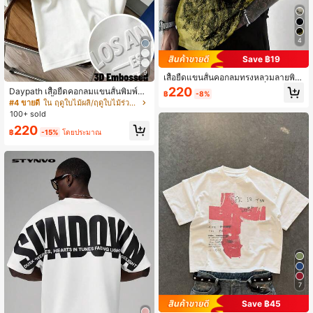
4
Save ฿19
9
เสื้อยืดแขนสั้นคอกลมทรงหลวมลายพิม
พ์หัวกะโหลกสไตล์เรโทรแฟชั่นสำหรับผู้
220
Daypath เสื้อยืดคอกลมแขนสั้นพิมพ์ลา
฿
-8%
ชาย
ยตัวอักษรสีพื้นสำหรับผู้ชาย, ฤดูร้อน
#4 ขายดี
ใน ฤดูใบไม้ผลิ/ฤดูใบไม้ร่วง เสื้อยืดผู้ชาย
100+ sold
220
฿
-15%
โดยประมาณ
7
Save ฿45