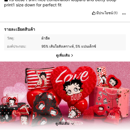
print1
size
down
for
perfect
fit
มีประโยชน์
(1)
รายละเอียดสินค้า
วัสดุ:
ผ้ายืด
องค์ประกอบ:
95% เส้นใยสังเคราะห์, 5% แปนเด็กซ์
ดูเพิ่มเติม
53K ผู้ติดตาม
4.81
53K ผู้ติดตาม
4.81
ดูเพิ่มเติม