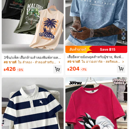
8
Save ฿15
เสื้อยืดลายย้อนยุคสำหรับผู้ชาย, พิมพ์ลา
3ชิ้น/แพ็ค เสื้อกล้ามลำลองพิมพ์ลายคอ
ยอเนกประสงค์, ผ้าถักระบายอากาศได้ด
กลมสำหรับผู้ชายฤดูร้อน
#9 ขายดี
ใน อาวองการ์ด - สตรีทแคชชวล เสื้อยืดผู้ชาย
#8 ขายดี
ใน ลำลอง - ลำลองสำหรับวันหยุด เสื้อกล้ามผู้ชาย
ี, เหมาะสำหรับใส่ในชีวิตประจำวัน
204
426
฿
-7%
฿
-3%