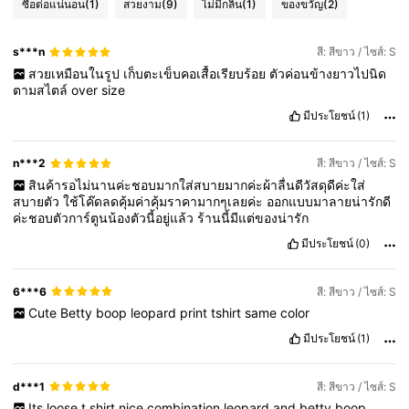
ซื้อต่อแน่นอน
(1)
สวยงาม
(9)
ไม่มีกลิ่น
(1)
ของขวัญ
(2)
s***n
สี: สีขาว / ไซส์: S
สวยเหมือนในรูป
เก็บตะเข็บคอเสื้อเรียบร้อย
ตัวค่อนข้างยาวไปนิด
ตามสไตล์
over
size
มีประโยชน์
(1)
n***2
สี: สีขาว / ไซส์: S
สินค้ารอไม่นานค่ะชอบมากใส่สบายมากค่ะผ้าลื่นดีวัสดุดีค่ะใส่
สบายตัว
ใช้โค๊ดลดคุ้มค่าคุ้มราคามากๆเลยค่ะ
ออกแบบมาลายน่ารักดี
ค่ะชอบตัวการ์ตูนน้องตัวนี้อยู่แล้ว
ร้านนี้มีแต่ของน่ารัก
มีประโยชน์
(0)
6***6
สี: สีขาว / ไซส์: S
Cute
Betty
boop
leopard
print
tshirt
same
color
มีประโยชน์
(1)
d***1
สี: สีขาว / ไซส์: S
Its
loose
t
shirt
nice
combination
leopard
and
betty
boop