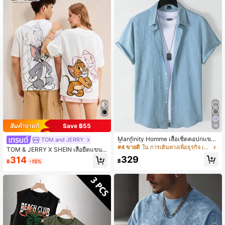
53K ผู้ติดตาม
4.81
53K ผู้ติดตาม
4.81
Save ฿55
18
Manfinity Homme เสื้อเชิ้ตคอปกแขน
TOM and JERRY
สั้นสีพื้นธรรมดาสำหรับผู้ชาย สำหรับใส่
#4 ขายดี
ใน การเดินทางเพื่อธุรกิจ เสื้อเชิ้ตผู้ชาย
TOM & JERRY X SHEIN เสื้อยืดแขนสั้
เมื่อออกไปข้างนอก
นคอกลมลายการ์ตูนลำลองสำหรับผู้ชา
329
314
฿
฿
-15%
ย, ฤดูร้อน