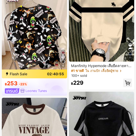
11
Manfinity Hypemode เสื้อยืดลายทาง
6
คลาสสิกโลโก้ม้าสีแอปริคอทสำหรับผู้ช
#1 ขายดี
ใน งานปัก เสื้อยืดผู้ชาย
Flash Sale
02:40:54
าย
100+ sold
229
253
฿
฿
-23%
Looney Tunes