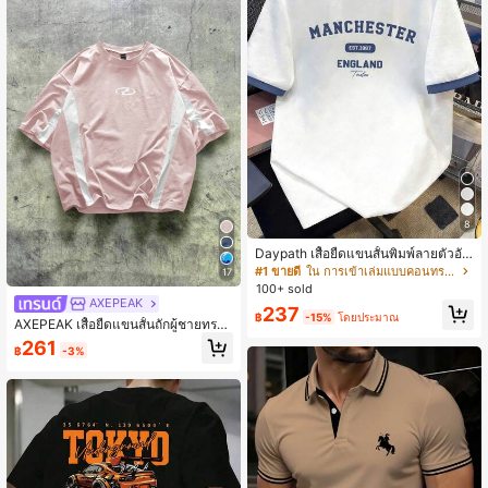
8
Daypath เสื้อยืดแขนสั้นพิมพ์ลายตัวอัก
ษรและสโลแกนตัดขอบสีตัดกันสำหรับผู้
#1 ขายดี
ใน การเข้าเล่มแบบคอนทราสต์ เสื้อยืดผู้ชาย
17
ชาย, ลำลองและทันสมัย
100+ sold
AXEPEAK
237
฿
-15%
โดยประมาณ
AXEPEAK เสื้อยืดแขนสั้นถักผู้ชายทรงห
ลวมลำลอง ปะติดปะต่อ เหมาะสำหรับใ
261
฿
-3%
ส่ในชีวิตประจำวันสำหรับวัยรุ่น สไตล์ส
ตรีท แฟชั่นยุค 2000