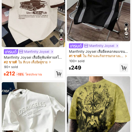
14
12
Manfinity Joysei
Manfinity Joysei เสื้อยืดคอกลมแขนสั้
Manfinity Joysei
นพิมพ์ลายบล็อกสีสำหรับผู้ชาย, เหมาะ
#1 ขายดี
ใน กีฬาและกิจกรรมกลางแจ้ง - Athleisure เสื้อผู้ชาย
Manfinity Joysei เสื้อยืดพิมพ์ลายสโล
สำหรับฤดูใบไม้ผลิและฤดูร้อน
100+ sold
แกนรถยนต์ แต่งข้อมือสีน้ำตาลสำหรับ
#2 ขายดี
ใน สีเบจ เสื้อยืดผู้ชาย
ผู้ชาย
249
90+ sold
฿
212
฿
-15%
โดยประมาณ