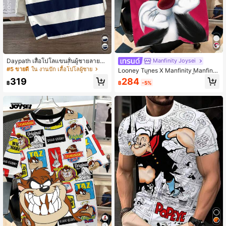
Daypath เสื้อโปโลแขนสั้นผู้ชายลายทา
Manfinity Joysei
งตัดกันสไตล์วินเทจแฟชั่นลำลอง พิมพ์ล
#5 ขายดี
ใน งานปัก เสื้อโปโลผู้ชาย
Looney Tunes X Manfinity Manfinit
ายดิจิทัลทรงม้า ทรงมาตรฐาน เหมาะ
y Joysei เสื้อยืดคอกลมแขนสั้นพิมพ์ลา
284
319
สำหรับออกเดท, งานรวมตัว, ชุดที่จำเป็
฿
-5%
฿
ยการ์ตูนลำลองสำหรับผู้ชาย
น, เหมาะสำหรับคู่รัก, การจับคู่ครอบครั
ว, ของขวัญที่ดีสำหรับแฟน