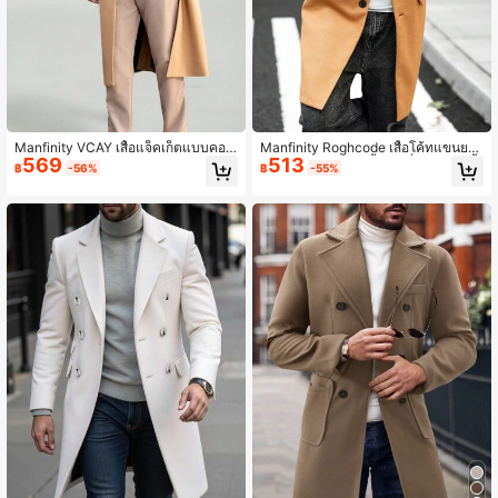
Manfinity VCAY เสื้อแจ็คเก็ตแบบคอบั
Manfinity Roghcode เสื้อโค้ทแขนยา
569
513
ตเตอร์ฟลายพอใช้ผู้ชายขนาดหลวม เห
วกระดุมแถวเดียวสีพื้นแฟชั่นผู้ชาย 1 ชิ้
฿
-56%
฿
-55%
มาะสำหรับใส่ในช่วงฤดูใบไม้ร่วงและฤ
น, สีกากีฤดูใบไม้ร่วง
ดูหนาว