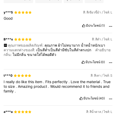
y***5
สี: สีเขียวขี้ม้า / ไซส์: L
Good
มีประโยชน์
(1)
B***s
สี: สีดำ / ไซส์: L
คุณภาพของผลิตภัณฑ์:
คุณภาพ
ผ้าไม่หนามาก
น้ำหน้ำหนักเบา
ความแตกต่างของสี:
เป็นสีดำเป็นสีดำมีซับในสีดำตรงปก
คำอธิบาย
กลิ่น:
ไม่มีกลิ่น
ขนาดใส่ได้พอดีตัว
มีประโยชน์
(0)
t***0
สี: สีเทา / ไซส์: S
I
really
do
like
this
item
.
Fits
perfectly
.
Love
the
material
.
True
to
size
.
Amazing
product
.
Would
recommend
it
to
friends
and
family
.
มีประโยชน์
(40)
a***a
สี: สีน้ำตาล / ไซส์: L