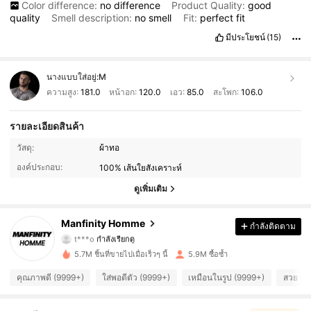
Color difference:
no
difference
Product Quality:
good
quality
Smell description:
no
smell
Fit:
perfect
fit
มีประโยชน์
(15)
นางแบบใส่อยู่:
M
ความสูง:
181.0
หน้าอก:
120.0
เอว:
85.0
สะโพก:
106.0
รายละเอียดสินค้า
607K ผู้ติดตาม
4.91
วัสดุ:
ผ้าทอ
องค์ประกอบ:
100% เส้นใยสังเคราะห์
607K ผู้ติดตาม
4.91
ดูเพิ่มเติม
607K ผู้ติดตาม
4.91
Manfinity Homme
กำลังติดตาม
t***o
กำลังเรียกดู
607K ผู้ติดตาม
4.91
5.7M ชิ้นที่ขายไปเมื่อเร็วๆ นี้
5.9M ซื้อซ้ำ
607K ผู้ติดตาม
4.91
คุณภาพดี (9999+)
ใส่พอดีตัว (9999+)
เหมือนในรูป (9999+)
สวย (9
607K ผู้ติดตาม
4.91