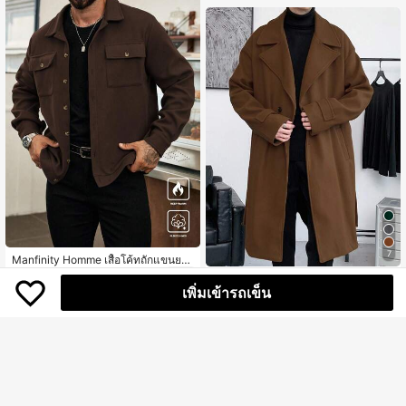
ปเที่ยวพักผ่อนและใส่ทำงาน
7
Manfinity Homme เสื้อโค้ทถักแขนยา
551
วลำลองสำหรับผู้ชาย ฤดูใบไม้ร่วง/ฤดูห
฿
-20%
2 วันสุดท้าย
Manfinity Hypemode เสื้อโค้ททรงหล
นาว สไตล์ Old Money
โดยประมาณ
1,073
เพิ่มเข้ารถเข็น
วมแขนยาว ปกคอปก ไหล่ตก พร้อมเข็ม
฿
-12%
2 วันสุดท้าย
ขัดสำหรับผู้ชาย สำหรับฤดูใบไม้ร่วงแล
ะฤดูหนาว