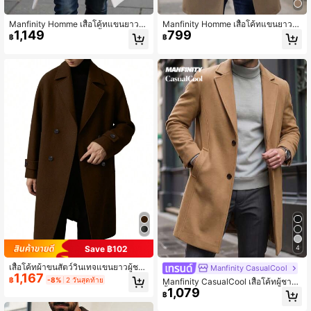
Manfinity Homme เสื้อโค้ทแขนยาวกร
Manfinity Homme เสื้อโค้ทแขนยาวกร
1,149
799
ะดุมแถวหน้า มีกระเป๋า สีพื้น สำหรับผู้ช
ะดุมสองแถว กระเป๋าคู่ สไตล์ Old Mon
฿
฿
าย เสื้อโค้ทออกนอกบ้าน ฤดูใบไม้ร่วง
ey สำหรับสามี 1 ชิ้น สำหรับฤดูใบไม้ร่ว
สำหรับเป็นของขวัญให้เพื่อน สามี แฟน
ง/ฤดูหนาว
Save ฿102
4
เสื้อโค้ทผ้าขนสัตว์วินเทจแขนยาวผู้ชา
Manfinity CasualCool
1,167
ย, สไตล์ Old Money, ดีไซน์กระดุมด้าน
฿
-8%
2 วันสุดท้าย
Manfinity CasualCool เสื้อโค้ทผู้ชายสี
หน้า, ทรงไหล่ตกสีพื้นความยาวปานกล
1,079
พื้น, กระดุม, แขนยาวสีดำ, สไตล์ฤดูใบไ
฿
าง, เรียบง่ายสบายๆ, สวมใส่สบายและใ
ม้ร่วง/ฤดูหนาว
ช้งานได้หลากหลาย, เหมาะสำหรับใส่ไ