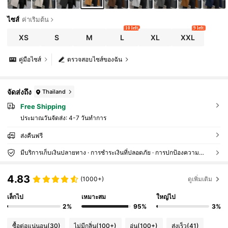
ไซส์
ค่าเริ่มต้น
10 left
9 left
XS
S
M
L
XL
XXL
คู่มือไซส์
ตรวจสอบไซส์ของฉัน
จัดส่งถึง
Thailand
Free Shipping
ประมาณวันจัดส่ง:
4-7 วันทำการ
ส่งคืนฟรี
มีบริการเก็บเงินปลายทาง · การชำระเงินที่ปลอดภัย · การปกป้องความเป็นส่วนตัว
4.83
(1000+)
ดูเพิ่มเติม
เล็กไป
เหมาะสม
ใหญ่ไป
2%
95%
3%
ซื้อต่อแน่นอน
(30)
ไม่มีกลิ่น
(100+)
อุ่น
(100+)
ส่งเร็ว
(41)