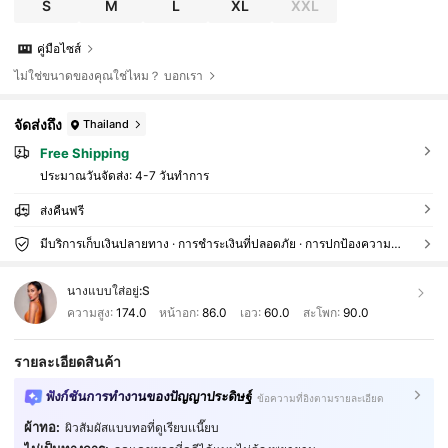
S
M
L
XL
XXL
คู่มือไซส์
ไม่ใช่ขนาดของคุณใช่ไหม？ บอกเรา
จัดส่งถึง
Thailand
Free Shipping
ประมาณวันจัดส่ง:
4-7 วันทำการ
ส่งคืนฟรี
มีบริการเก็บเงินปลายทาง · การชำระเงินที่ปลอดภัย · การปกป้องความเป็นส่วนตัว
นางแบบใส่อยู่:
S
ความสูง:
174.0
หน้าอก:
86.0
เอว:
60.0
สะโพก:
90.0
รายละเอียดสินค้า
ฟังก์ชันการทำงานของปัญญาประดิษฐ์
ข้อความที่อิงตามรายละเอียด
ผ้าทอ:
ผิวสัมผัสแบบทอที่ดูเรียบเเนี๊ยบ
483K ผู้ติดตาม