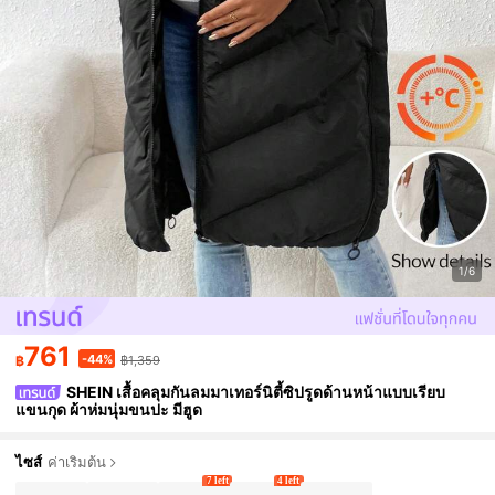
1/6
761
-44%
฿
฿1,359
SHEIN เสื้อคลุมกันลมมาเทอร์นิตี้ซิปรูดด้านหน้าแบบเรียบ
แขนกุด ผ้าห่มนุ่มขนปะ มีฮูด
ไซส์
ค่าเริ่มต้น
7 left
4 left