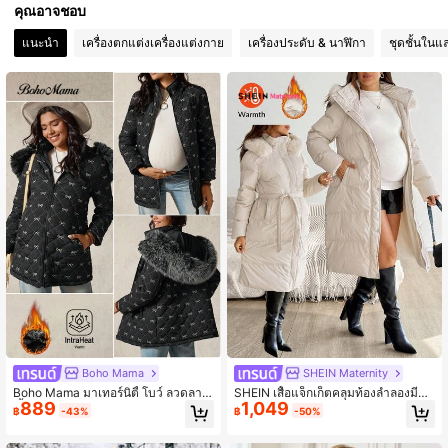
483K ผู้ติดตาม
4.88
คุณอาจชอบ
แนะนำ
เครื่องตกแต่งเครื่องแต่งกาย
เครื่องประดับ & นาฬิกา
ชุดชั้นในแ
483K ผู้ติดตาม
4.88
Boho Mama
SHEIN Maternity
Boho Mama มาเทอร์นิตี้ โบว์ ลวดลาย
SHEIN เสื้อแจ็กเก็ตคลุมท้องลำลองมีฮู้ด
889
1,049
เสื้อโค้ทยาวแขนยาวมีฮู้ด แบบบุซับใน
พร้อมปกขนสัตว์, ฤดูหนาว
฿
-43%
฿
-50%