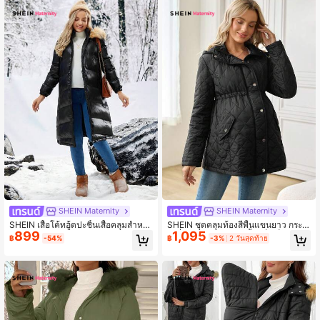
SHEIN Maternity
SHEIN Maternity
SHEIN เสื้อโค้ทฮู้ดปะชิ้นเสื้อคลุมสำหรั
SHEIN ชุดคลุมท้องสีพื้นแขนยาว กระดุ
899
1,095
บคุณแม่ สำหรับใส่ในฤดูหนาว
มเดี่ยวแบบสบาย ฮู้ด เสื้อแจ็กเก็ตฤดูหน
฿
-54%
฿
-3%
2 วันสุดท้าย
าว