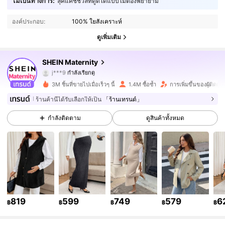
ไม่เป็นทางการ:
4.88
ลุคแคชชวลที่ดูดีได้แบบไม่ต้องพยายาม
องค์ประกอบ:
100% ใยสังเคราะห์
483K ผู้ติดตาม
4.88
ดูเพิ่มเติม
483K ผู้ติดตาม
4.88
SHEIN Maternity
j***9
กำลังเรียกดู
483K ผู้ติดตาม
4.88
3M ชิ้นที่ขายไปเมื่อเร็วๆ นี้
1.4M ซื้อซ้ำ
การเพิ่มขึ้นของผู้ติดต
ร้านค้านี้ได้รับเลือกให้เป็น
「ร้านเทรนด์」
483K ผู้ติดตาม
4.88
กำลังติดตาม
ดูสินค้าทั้งหมด
483K ผู้ติดตาม
4.88
483K ผู้ติดตาม
4.88
483K ผู้ติดตาม
4.88
819
599
749
579
6
483K ผู้ติดตาม
4.88
฿
฿
฿
฿
฿