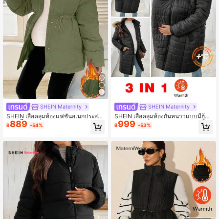
SHEIN Maternity
SHEIN Maternity
SHEIN เสื้อคลุมท้องแฟชั่นอเนกประสง
SHEIN เสื้อคลุมท้องกันหนาวแบบมีฮู้ด
889
999
ค์เอวจั๊มพ์มีฮู้ดขนเฟอร์เทียม, ฤดูหนาว
ซิปอัพ 3-In-1
฿
-54%
฿
-53%