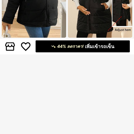
SHEIN Maternity
MaterniWear
เพิ่มเข้ารถเข็น
44% ลดราคา!
SHEIN เสื้อโค้ทคลุมท้องบุนวมกันหนาว
MaterniWear เสื้อโค้ทคลุมท้องสำหรับ
549
599
แบบยาว สีพื้น ซิปหน้า สำหรับผู้หญิง
ทำงาน,ออฟฟิศ,ลำลองธุรกิจฤดูใบไม้ร่ว
฿
-45%
฿
-54%
ง,เสื้อกั๊กบุนวมมีกระเป๋าแบบมีเชือกรูด
ลำลองฤดูใบไม้ร่วง,เสื้อโค้ทสีดำฤดูหนา
ว