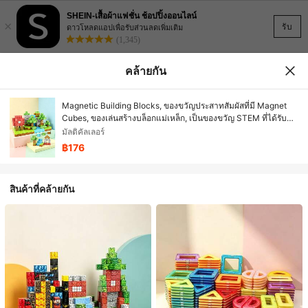
SHEIN-เสื้อผ้าแฟชั่น ช้อปปิ้งออนไลน์
×
รับ
ดาวโหลดแอปเพื่อรับส่วนลดเพิ่มเติม
(1,345)
คล้ายกัน
Magnetic Building Blocks, ของขวัญประสาทสัมผัสที่มี Magnet
Cubes, ของเล่นสร้างบล็อกแม่เหล็ก, เป็นของขวัญ STEM ที่ได้รับ
การปรับปรุงซึ่งออกแบบมาเพื่อช่วยให้เด็กพัฒนาทักษะการรับรู้- ของ
มัลติคัลเลอร์
ขวัญประสาทสัมผัสที่สมบูรณ์แบบสำหรับเด็กชายและเด็กหญิง 3+,
฿176
ของเล่นที่มีแม่เหล็กและลูกบาศก์เพื่อความสนุกไม่รู้จบ, สีสุ่ม
สินค้าที่คล้ายกัน