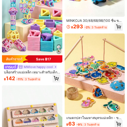
เก๋มาก (200+)
คุณภาพดี (100+)
เล็กกว่าไซส์จริง (100+)
เหมาะกับเด
3.1K ผู้ติดตาม
4.82
คุณอาจชอบ
MINKOJA 30/48/68/98/100 ชิ้น ของ
เล่นบล็อกแม่เหล็กสำหรับเด็ก, บล็อกแม่
293
แนะนำ
บ้าน & ที่อยู่อาศัย
เบบี้
อุปกรณ์สำนักงาน & อุปกรณ์การเรียน
฿
-2%
3 วันสุดท้าย
เหล็กสีสันสดใส, ของเล่นสร้างสรรค์เพื่อ
3.1K ผู้ติดตาม
4.82
การศึกษา, เหมาะสำหรับเด็กชายและเ
ด็กหญิงอายุ 3 ปีขึ้นไป, สีสุ่ม
3.1K ผู้ติดตาม
4.82
Save ฿17
3.1K ผู้ติดตาม
MMlove happy cool
4.82
บล็อกสร้างแม่เหล็ก เหมาะสำหรับเด็กช
ายและเด็กหญิง ชุดบล็อกสร้างปราสาท
142
฿
-11%
3 วันสุดท้าย
มาการองที่อัปเกรด เหมาะสำหรับเด็กเล็
ก พัฒนาความคิดสร้างสรรค์ STEM ขอ
3.1K ผู้ติดตาม
4.82
งเล่นเพื่อการศึกษา ของขวัญวันเกิดที่ส
มบูรณ์แบบสำหรับเด็ก สีอุปกรณ์สุ่ม เห
มาะสำหรับเด็กอายุ 3 ปีขึ้นไป
326 ชิ้น Animal Forest Magnetic Sta
3.1K ผู้ติดตาม
4.82
cking Cubes, Magnetic Puzzle, Cub
1,032
฿
-11%
3 วันสุดท้าย
ic Building Toys, STEM Toys, Creati
ve 3D Construction Set, Montessori
5
DIY Puzzle Cubic Building Toys An
เกมตกปลาในมหาสมุทรแม่เหล็ก - ของ
3.1K ผู้ติดตาม
4.82
d Creative Stacking Music Toys (So
ฉากหลังวันเกิดที่ปรับแต่งได้, โปสเตอร์
เล่นไม้โต๊ะอันดินเทอร์แอกทีฟสำหรับเด็
63
me Colors Are Random)
พิมพ์ธีมสีดำและทอง, โปสเตอร์วันเกิดที่
฿
-9%
3 วันสุดท้าย
กๆ ช่วยพัฒนาการประสานสัมพันธ์ระห
129