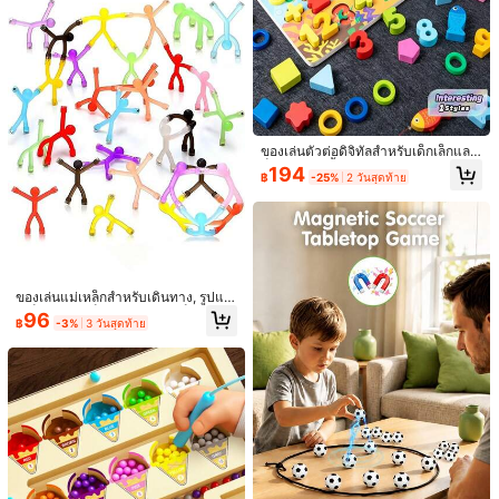
1 ชิ้น ของเล่นบีบ นุ่มนิ่ม - ของเล่นคลาย
เครียดทำมือ, ของเล่นบรรเทาความวิตก
52
฿
-12%
2 วันสุดท้าย
กังวล & ปรับปรุงสมาธิ, เหมาะสำหรับงา
นปาร์ตี้วันเกิด, ของขวัญคริสต์มาส, ขอ
ของเล่นตัวต่อดิจิทัลสำหรับเด็กเล็กและเ
งชำร่วยงานปาร์ตี้, ของขวัญตลก
ด็กอายุ 3 ปีขึ้นไป, ของเล่นกระตุ้นสมอง
194
คาลิมบาไม้แท้ 8 โทน มินิเปียโนนิ้วโป้ง
฿
-25%
2 วันสุดท้าย
สำหรับเด็กชายและเด็กหญิง, กระดานล
แบบห้า-นิ้ว พกพาได้ สำหรับผู้เริ่มต้น เ
อการิทึมขนาดเล็ก
95
฿
-13%
ครื่องดนตรีเปียโนนิ้ว
ของเล่นแม่เหล็กสำหรับเดินทาง, รูปแม่
เหล็กสำหรับเด็ก, ของเล่นฟิดเจ็ตประสา
96
฿
-3%
3 วันสุดท้าย
ทสัมผัส, ของจำเป็นสำหรับการเดินทาง
ของเด็กเล็กบนเครื่องบินและรถยนต์, รูป
ตัวละครแม่เหล็ก ของขวัญวันเกิด คริส
ต์มาส และถุงเท้า, รูปแม่เหล็ก ของเล่น
สำหรับตู้เย็น โต๊ะ และห้องเรียน
เครื่องเล่นเกมพกพาสไตล์เรโทร 600+ เ
กมคลาสสิก หน้าจอ HD 3.8 นิ้ว สีแดง/
479
฿
น้ำเงินคลาสสิก พร้อมลำโพง คอนโทรลเ
ลอร์ไร้สาย ชาร์จไฟได้ เชื่อมต่อทีวีได้ ข
องขวัญวันเกิดและคริสต์มาสที่ดีที่สุด
แสดงรายการในสต็อกที่คล้ายกัน
วิวทั้งหมด