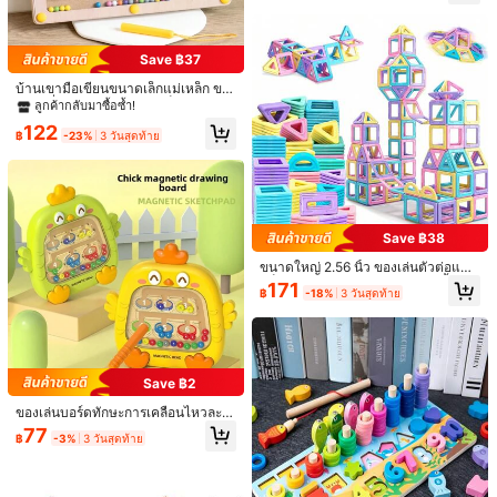
฿
ปรับแต่งด้วยรูปภาพและชื่อ, ตกแต่งงา
ว่างมือและตา และการมุ่งความสนใจ ไ
นปาร์ตี้, ของขวัญวันเกิด, ตกแต่งแกลเล
อเดียของขวัญสร้างสรรค์
อรี่, อุปกรณ์ถ่ายภาพ, ไม่สะท้อนแสง, ไอ
เดียของขวัญ, ไม่มีกรอบ
Save ฿37
บ้านเขามือเขียนขนาดเล็กแม่เหล็ก ขอ
งเล่นเพื่อการศึกษาสำหรับเด็กก่อนวัยเรี
ลูกค้ากลับมาซื้อซ้ำ!
ยน สำหรับฝึกกล้ามเนื้อมือ, การแยกสี,
122
การฝึกทักษะทางสติปัญญา
฿
-23%
3 วันสุดท้าย
Save ฿38
Save ฿100
ขนาดใหญ่ 2.56 นิ้ว ของเล่นตัวต่อแม่เ
หล็ก Macaroon Designer, กระเบื้องแ
ชุดของขวัญของเล่นแม่เหล็ก ประกอบด้
1 ชิ้น บัวหรือกระถางนกสไตล์ยุโรปที่ทำ
171
฿
-18%
3 วันสุดท้าย
ม่เหล็ก, ของเล่นเพื่อการศึกษา, ของขวั
วย [เข็มทิศกลางแจ้ง, รูปตัว U, แถบยา
จากเหล็กหล่อย้อนยุค สวนวิลล่า ป้องกัน
146
299
ญวันเกิดเด็ก, สีสุ่ม
฿
-8%
3 วันสุดท้าย
฿
-25%
2 วันสุดท้าย
ว, รถแม่เหล็ก และวงแหวนแม่เหล็กหลา
สนิม กันน้ำมัน ตกแต่งภายนอก สองวัต
ยชิ้น] บล็อกแม่เหล็กรูปตัว U รูปแถบ รูป
ถุประสงค์ ที่พักนกตามธรรมชาติ จุดสังเ
วงกลม อุปกรณ์การทดลองวิทยาศาสตร์
กตการณ์นก ตกแต่งงาน งานประเพณี ข
แม่เหล็ก ชุดการทดลองแม่เหล็กเพื่อการ
องขวัญปฏิบัติ สำหรับนักสังเกตการณ์น
สอน
ก
Save ฿2
ของเล่นบอร์ดทักษะการเคลื่อนไหวละเอี
ยดเกมแมซ chickens สี ของขวัญทาง
77
฿
-3%
3 วันสุดท้าย
การศึกษาสำหรับเด็กชายและเด็กหญิงอ
ายุ 3-5 ปี