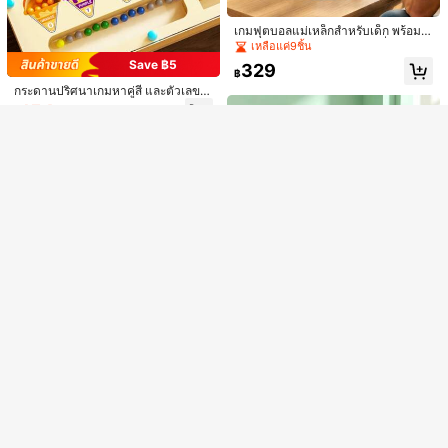
เกมฟุตบอลแม่เหล็กสำหรับเด็ก พร้อมฟั
ขออภัย ผลิตภัณฑ์นี้ขายหมดแล้ว
งก์ชันเหยียบกับระเบิด การเหนี่ยวนำแม่
เหลือแค่9ชิ้น
เหล็ก เกมกระดานโต้ตอบเพื่อการศึกษา
ไพ่นกกระจอก, กระเบื้อง Mela, กระเบื้อง
Save ฿5
329
ของเล่นเกมกระดาน ของขวัญวันหยุด
฿
ส่วนลด ฿100
ขายหมด
ตัวเลข, หมากรุก, เมลามีน, โดมิโนสามเ
ลงทะเบียน
461
฿
-30%
หลี่ยม, เดสก์ท็อป
กระดานปริศนาเกมหาคู่สี และตัวเลข
ทำจากไม้ ของเล่นการเรียนรู้คณิตศาส
154
฿
-3%
3 วันสุดท้าย
ตร์มอนเตสซอรี่ เหมาะสำหรับเด็ก 3-6
ปี ของเล่นการเรียนรู้ที่น่าดึงดูดสำหรับเ
ด็กชายและเด็กหญิง ของขวัญการศึกษ
าปฐมวัยที่ดี
ชุดตกแต่งมังกรจีนข้อต่อยืดหยุ่นแกว่งไ
ด้ 1/5/10/20 ชิ้น - ฟิกเกอร์พลาสติกสีสั
25
฿
-14%
3 วันสุดท้าย
นสดใส ท่าทางและสีหน้าเคลื่อนไหว เห
มาะสำหรับตกแต่งวันฮาโลวีน คริสต์มา
ส วันวาเลนไทน์ ทั้งในร่มและกลางแจ้ง
ของสะสมของขวัญบ้านและสวน ข้อต่อเ
คลื่อนไหวได้ โมเดลสัตว์สีสันสดใส เหม
าะสำหรับถุงของขวัญวันเกิด ของเติมงา
นปาร์ตี้ รางวัลห้องเรียน และรางวัลคาร์
นิวัล หลายสีแบบสุ่ม สิ่งของขนาดเล็ก S
hopkins มังกร ของเล่นประสาทสัมผัส
Save ฿10
Fun Toys Store
Save ฿45
1 : 43 มินิ 4WD รีโมทคอนโทรล ออฟโร
ชุดบล็อกแม่เหล็กสร้างเมืองและถนนสำ
ด ยานพาหนะ สำหรับ เด็กผู้ชาย , ปีน ร
หรับเด็ก 32/58 ชิ้น พร้อมรถ ของเล่นก่อ
เหลือแค่10ชิ้น
249
Fun Toys Store
฿
-4%
ถ , กลางคืน ตลาด ของเล่น , ตกแต่งเค้ก
สร้างแม่เหล็กอเนกประสงค์แบบจิ๊กซอว์