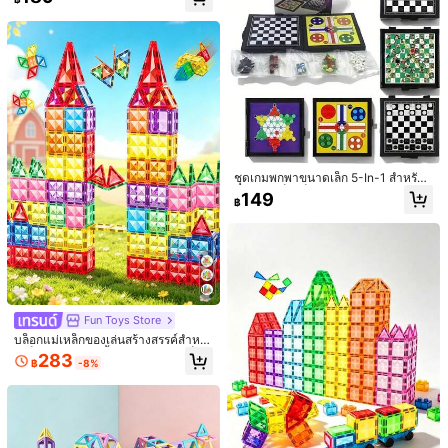
หว่างพ่อแม่และลูก, ของเล่นเกมกระดา
มีประโยชน์
(1)
น, ของขวัญวันหยุด
d***m
สี: มัลติคัลเลอร์ / ไซส์: 48 ชิ้น
صدقا.
مريح
جدا
ومفيد
وتصميمه
رائع
มีประโยชน์
(0)
i***8
สี: มัลติคัลเลอร์ / ไซส์: 64 ชิ้น
ชุดเกมพกพาขนาดเล็ก 5-In-1 สำหรับเ
نفس
حلوين
الصوره
👍👍👍👍
ด็ก แม่เหล็ก เก็บได้ในกระเป๋า หมากรุก
149
฿
หมากฮอส ลูโด งูและบันได เกมบนโต๊ะ
มีประโยชน์
(0)
สำหรับงานรวมครอบครัว ของขวัญวัน
หยุด ของเล่น กระดานเกมพับได้ เกมปา
ร์ตี้ ปีใหม่ คริสต์มาส ของขวัญวันเกิด
3.1K ผู้ติดตาม
4.82
รายละเอียดสินค้า
วัสดุ:
ABS
3.1K ผู้ติดตาม
4.82
Fun Toys Store
ดูเพิ่มเติม
บล็อกแม่เหล็กของเล่นสร้างสรรค์สำหรั
บเด็ก, 48/68/98 ชิ้น ของเล่นแม่เหล็ก,
283
฿
-8%
บล็อกแม่เหล็กสีสันสดใสสำหรับเด็ก, ชุด
3.1K ผู้ติดตาม
4.82
MMlove happy cool
ของเล่นแม่เหล็กเพื่อการศึกษา ของเล่น
กำลังติดตาม
สร้างสรรค์สำหรับเด็กชายและเด็กหญิง,
A***n
ตาม
4 ชั่วโมงที่ผ่านมา
สีสุ่ม (เหมาะสำหรับอายุ 3+)
10K ชิ้นที่ขายไปเมื่อเร็วๆ นี้
1.7K ซื้อซ้ำ
3.1K ผู้ติดตาม
4.82