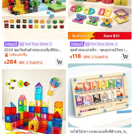
Save ฿31
Fun Toys Store
Fun Toys Store
2024 ชุดเริ่มต้นตัวต่อแม่เหล็กที่อัปเกร
ชุดตัวต่อแม่เหล็ก - ชุดอุปกรณ์วิทยาศ
ดแล้ว - สำหรับเด็กอายุ 3 ปีขึ้นไป, พัฒ
าสตร์และของเล่นสำหรับการเรียนรู้ ST
เหลือแค่4ชิ้น
118
฿
-21%
3 วันสุดท้าย
นาทักษะ STEM, สร้างแรงบันดาลใจค
EM, การสร้างสรรค์และความคิดสร้างส
284
วามคิดสร้างสรรค์, เพิ่มความสามารถใ
รรค์ - ของขวัญวันเกิดกลับไปโรงเรียน
฿
-8%
3 วันสุดท้าย
นการแก้ปัญหา - ของขวัญประสาทสัมผั
(ขนาด: 5.5ซม./2.17นิ้ว และ 4.7ซม./1.
ส, เหมาะสำหรับเด็กชายและเด็กหญิง,
85นิ้ว)
1/11
มีแม่เหล็กและลูกบาศก์, สนุกไม่รู้จบ, สีสุ่
ม
176
-16%
3 วันสุดท้าย
฿
฿209
Magnetic Building Blocks, ของขวัญประส
4.92
(
100+
)
าทสัมผัสที่มี Magnet Cubes, ของเล่นสร้างบล็อ
กแม่เหล็ก, เป็นของขวัญ STEM ที่ได้รับการปรับ
ปรุงซึ่งออกแบบมาเพื่อช่วยให้เด็กพัฒนาทักษะการรับ
รู้- ของขวัญประสาทสัมผัสที่สมบูรณ์แบบสำหรับเด็ก
ไซส์
ชายและเด็กหญิง 3+, ของเล่นที่มีแม่เหล็กและลูกบา
ศก์เพื่อความสนุกไม่รู้จบ, สีสุ่ม
28 ชิ้น
48 ชิ้น
64 ชิ้น
100 ชิ้น
148ชิ้น
รถไฟไม้เขาวงกตแม่เหล็กสีตัวเลข, ขอ