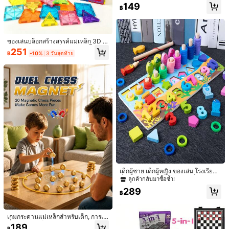
งเล่นปริศนาเขาวงกตแม่เหล็กรถไฟ, กิ
149
฿
จกรรมนับสี, ของเล่นเรียนรู้ทักษะยนต์ป
รับ, เหมาะสำหรับเด็กผู้ชาย, เด็กผู้หญิง,
จัดส่งถึง
Thailand
วันเกิด, กลับไปโรงเรียน, ของขวัญคริส
ต์มาส
Free Shipping
ของเล่นบล็อกสร้างสรรค์แม่เหล็ก 3D เ
ประมาณวันจัดส่ง:
4-7 วันทำการ
พชร เหมาะสำหรับเด็กอายุ 3 ปีขึ้นไป ข
251
฿
-10%
3 วันสุดท้าย
องเล่นการศึกษาประสาทสัมผัส STEM
ส่งคืนฟรี
สำหรับอนุบาล ของขวัญสำหรับเด็กชา
ยและเด็กหญิง (32/66/96 ชิ้น - ขนาด
มินิ)
มีบริการเก็บเงินปลายทาง · การชำระเงินที่ปลอดภัย · การปกป้องความเป็นส่วนตัว
4.92
(100+)
ดูเพิ่มเติม
สง่างาม
(6)
ไม่มีเสียง
(1)
โรแมนติก
(1)
สวย
(7)
ทางการ
(1)
r***i
สี: มัลติคัลเลอร์ / ไซส์: 148ชิ้น
I
like
it
🫶🏻❤️❤️❤️
l
love
shein
เด็กผู้ชาย เด็กผู้หญิง ของเล่น โรงเรียนเ
ด็กก่อนวัยเรียน เด็ก ดิจิทัล บล็อกตัวต่อ
ลูกค้ากลับมาซื้อซ้ำ!
มีประโยชน์
(1)
สำหรับ การศึกษาปฐมวัย พัสเซิล / Puz
289
zle สมอง การพัฒนา , สำหรับ และ เหนื
฿
อกว่า 3 อายุปี เล็ก หมายเลขทะเบียน
a***9
สี: มัลติคัลเลอร์ / ไซส์: 48 ชิ้น
เกมกระดานแม่เหล็กสำหรับเด็ก, การเห
In
love
with
this
product
นี่ยวนำแม่เหล็ก, เกมกระดานโต้ตอบระ
189
฿