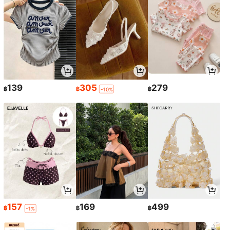
139
305
279
฿
฿
฿
-10%
157
169
499
฿
฿
฿
-1%