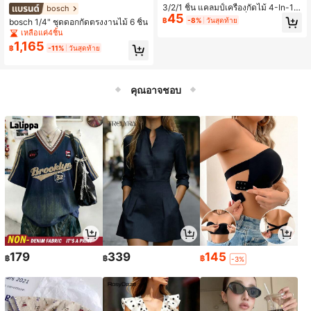
3/2/1 ชิ้น แคลมป์เครื่องกัดไม้ 4-In-1 อ
bosch
45
เนกประสงค์, แคลมป์เครื่องกัดรูวงกลมช่
฿
-8%
วันสุดท้าย
bosch 1/4" ชุดดอกกัดตรงงานไม้ 6 ชิ้น
วยงานไม้ความแม่นยำ, แคลมป์เครื่องกั
เหลือแค่4ชิ้น
ดร่อง 4-In-1 หนัก - พร้อมแคลมป์ร่องป
1,165
รับได้, การตัดขนาดที่แม่นยำ, เหมาะสำ
฿
-11%
วันสุดท้าย
หรับการตัดแต่งไม้, การแกะสลัก, การเค
ลือบผิว, การกัด และงานไม้. เครื่องมือตั
ดร่องไม้ปรับได้, เครื่องมืองานกัดหนักอเ
นกประสงค์, เครื่องมือตัดแต่งไม้สำหรับ
คุณอาจชอบ
ผู้ชาย.
179
339
145
฿
฿
฿
-3%