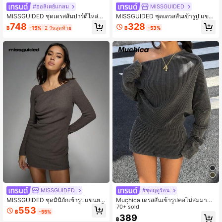
#ฮอลิเดย์แกลม
MISSGUIDED
MISSGUIDED ชุดเดรสสั้นปาร์ตี้ไหล่ข้า
MISSGUIDED ชุดเดรสสั้นเข้ารูป แขน
งเดียว คัทเอาท์ เข้ารูปพอดีตัว พร้อมรา
ยาว คอปาด จับจีบ สำหรับงานเลี้ยงสังส
748
328
฿
-15%
2 วันสุดท้าย
฿
-53%
ยละเอียดดอกกุหลาบสีทอง คัทเอาท์ด้า
รรค์ ฤดูใบไม้ร่วง/ฤดูหนาว
นข้าง เหมาะสำหรับคลับไนท์, ชุดเดรส
ปาร์ตี้
MISSGUIDED
#ชุดฤดูร้อน
MISSGUIDED ชุดมินิถักเข้ารูปแขนยา
Muchica เดรสสั้นเข้ารูปคอไม่สมมาตร
วคอสแควร์ ผ้ายืดสวมใส่ออกงานปาร์ตี้
แฟชั่นสำหรับผู้หญิง
70+ sold
553
฿
-55%
ออกไปเที่ยวกลางคืน
389
฿