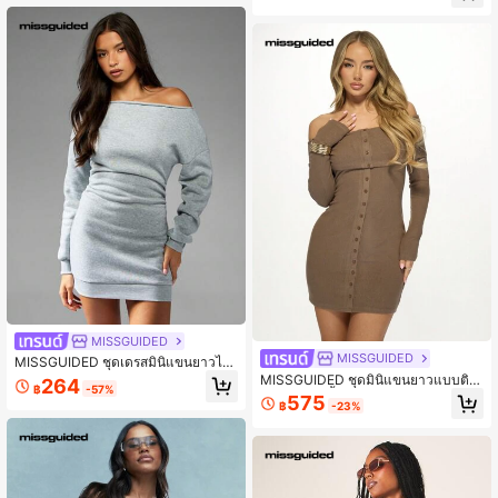
MISSGUIDED
MISSGUIDED
MISSGUIDED ชุดเดรสมินิแขนยาวไห
ล่ปล่อย ฤดูหนาวฤดูใบไม้ร่วง เข้ารูปเอว
MISSGUIDED ชุดมินิแขนยาวแบบติด
264
฿
-57%
เสื้อกันหนาวแนวสบายๆ ชุดเดรสเทศกา
กระดุมหน้า ริ้วรอบตัว วัสดุพอดีตัว ไหล่
575
฿
-23%
ล
เปิด สำหรับงานปาร์ตี้ในช่วงฤดูใบไม้ร่ว
งและฤดูหนาว