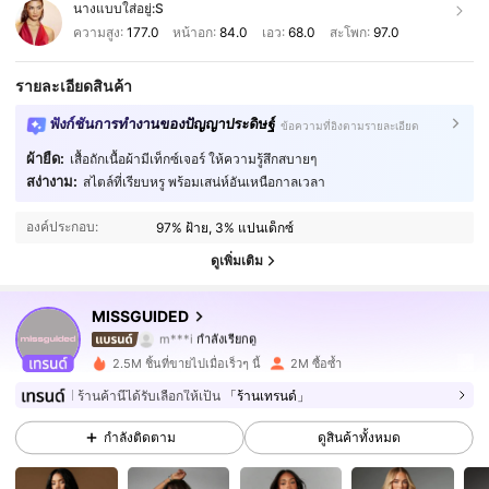
นางแบบใส่อยู่:
S
ความสูง:
177.0
หน้าอก:
84.0
เอว:
68.0
สะโพก:
97.0
รายละเอียดสินค้า
ฟังก์ชันการทำงานของปัญญาประดิษฐ์
ข้อความที่อิงตามรายละเอียด
ผ้ายืด:
เสื้อถักเนื้อผ้ามีเท็กซ์เจอร์ ให้ความรู้สึกสบายๆ
3M ผู้ติดตาม
4.88
สง่างาม:
สไตล์ที่เรียบหรู พร้อมเสน่ห์อันเหนือกาลเวลา
องค์ประกอบ:
97% ฝ้าย, 3% แปนเด็กซ์
3M ผู้ติดตาม
4.88
ดูเพิ่มเติม
3M ผู้ติดตาม
4.88
MISSGUIDED
m***i
กำลังเรียกดู
3M ผู้ติดตาม
4.88
2.5M ชิ้นที่ขายไปเมื่อเร็วๆ นี้
2M ซื้อซ้ำ
3M ผู้ติดตาม
4.88
ร้านค้านี้ได้รับเลือกให้เป็น
「ร้านเทรนด์」
กำลังติดตาม
ดูสินค้าทั้งหมด
3M ผู้ติดตาม
4.88