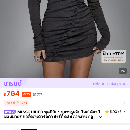
1/6
764
-57%
฿
฿1,777
เซลล์จำกัดเวลา
MISSGUIDED ชุดมินิแขนยาวรูดจีบ ไหล่เดียว ไ
5.00
(
5
)
ม่สมมาตร บอดี้คอนตัวรัดถัก ปาร์ตี้ คลับ ออกงาน ฤดู
ใบไม้ร่วง ฤดูหนาว โอกาสพิเศษ ฟอร์มกระชับ