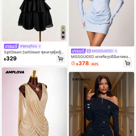
#ชุดฤดูร้อน
MISSGUIDED
SaltGleam SaltGleam ชุดเดรสผู้หญิง
สีพื้นสไตล์ฝรั่งเศสแฟชั่นหลายชั้นชายร
MISSGUIDED เดรสรัดรูปมินิเดรสคอป
329
฿
ะบาย คอฮอลเตอร์สายผูก
กแขนยาวพร้อมดีไซน์จับจีบด้านข้าง เห
378
฿
-62%
มาะสำหรับงานปาร์ตี้และงานอีฟนิ่ง