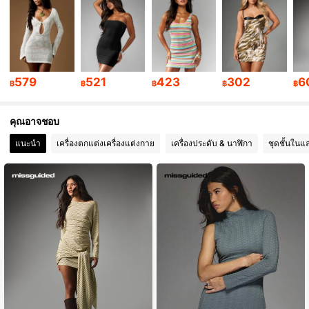
3M ผู้ติดตาม
4.88
3M ผู้ติดตาม
4.88
3M ผู้ติดตาม
4.88
579
521
423
302
6
฿
฿
฿
฿
฿
3M ผู้ติดตาม
4.88
คุณอาจชอบ
แนะนำ
เครื่องตกแต่งเครื่องแต่งกาย
เครื่องประดับ & นาฬิกา
ชุดชั้นในแ
3M ผู้ติดตาม
4.88