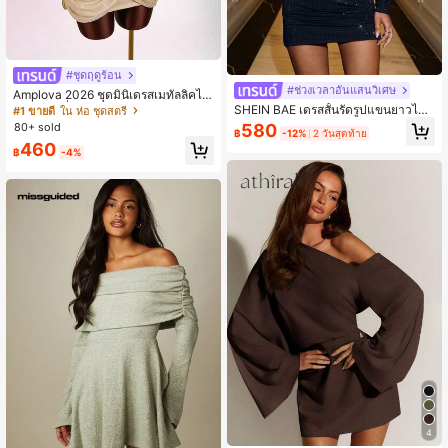
#ชุดฤดูร้อน
#ช่วงเวลาอันแสนวิเศษ
Amplova 2026 ชุดมินิเดรสเมทัลลิคไข
ว้หน้าเว้าต่ำ เหมาะสำหรับออกเดทและ
SHEIN BAE เดรสสั้นรัดรูปแขนยาวไหล่
#1 ขายดี
ใน ห่อ ชุดสตรี
ปาร์ตี้
ไม่สมมาตรสีดำล้วนประดับคริสตัลไรน์
80+ sold
580
฿
-12%
2 วันสุดท้าย
สโตนเงางามสไตล์หรูหราสำหรับฤดูใบ
460
ไม้ร่วง เดรสสีดำ เหมาะสำหรับงานปาร์
฿
-4%
ตี้ ไนต์คลับ งานค็อกเทล งานเลี้ยง งานก
ลางคืน เต้นรำ
4