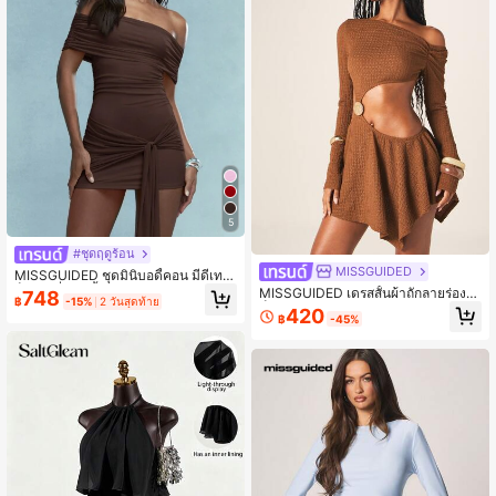
5
#ชุดฤดูร้อน
MISSGUIDED
MISSGUIDED ชุดมินิบอดี้คอน มีดีเทลเ
ป็นปม ที่เอว เนื้อวอร์ด
MISSGUIDED เดรสสั้นผ้าถักลายร่องมีเ
748
฿
-15%
2 วันสุดท้าย
ท็กซ์เจอร์เปิดไหล่แขนยาวพร้อมชายกร
420
฿
-45%
ะโปรงไม่สมมาตรและคัตเอาท์ช่วงเอว
สำหรับงานปาร์ตี้