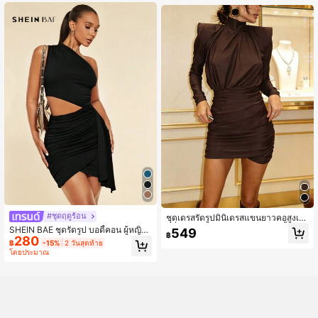
#ชุดฤดูร้อน
ชุดเดรสรัดรูปมินิเดรสแขนยาวคอสูงเซ็
กซี่สำหรับฤดูใบไม้ร่วงมาใหม่, สีพื้นเรีย
SHEIN BAE ชุดรัดรูป บอดี้คอน ผู้หญิง
549
฿
บหรู
280
ไหล่ข้างเดียว กลวงออก
฿
-15%
2 วันสุดท้าย
โดยประมาณ