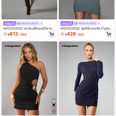
MISSGUIDED
MISSGUIDED
MISSGUIDED เดรสบอดี้คอนมินิลายริ้ว
MISSGUIDED ชุดมินิแขนเดียวไม่สมม
เฉียง จับย่น คอเรือ แขนยาว ชายเดรสจั
าตร คอปิด เนื้อผ้าลวดลาย ชุดบอดี้คอน
813
428
฿
-30%
฿
-54%
บเดรปไม่สมมาตร
ทรอล ชุดออกงานปาร์ตี้ ชุดออกไปเที่ยว
กลางคืน ชุดสวมใส่ในช่วงฤดูใบไม้ร่วง-
ฤดูหนาว ชุดเรียบหรู
4