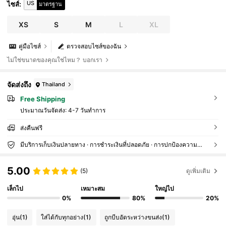
US
ไซส์
:
มาตรฐาน
XS
S
M
L
XL
คู่มือไซส์
ตรวจสอบไซส์ของฉัน
ไม่ใช่ขนาดของคุณใช่ไหม？ บอกเรา
จัดส่งถึง
Thailand
Free Shipping
ประมาณวันจัดส่ง:
4-7 วันทำการ
ส่งคืนฟรี
มีบริการเก็บเงินปลายทาง · การชำระเงินที่ปลอดภัย · การปกป้องความเป็นส่วนตัว
5.00
(5)
ดูเพิ่มเติม
เล็กไป
เหมาะสม
ใหญ่ไป
0%
80%
20%
อุ่น
(1)
ใส่ได้กับทุกอย่าง
(1)
ถูกบีบอัดระหว่างขนส่ง
(1)