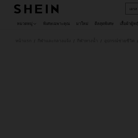
เด็กโ
Use up 
หมวดหมู่
พิเศษเฉพาะคุณ
มาใหม่
ดีลสุดพิเศษ
เสื้อผ้าผู้ห
หน้าแรก
กีฬาและกลางแจ้ง
กีฬาทางน้ำ
อุปกรณ์ช่วยชีวิต
/
/
/