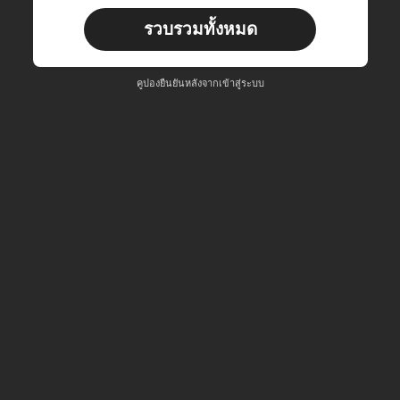
ผู้ใช้ใหม่
รวบรวมทั้งหมด
22
คูปองสินค้า
%OFF
คำสั่งซื้อ ฿2,534+
จำกัดเวลา
คูปองยืนยันหลังจากเข้าสู่ระบบ