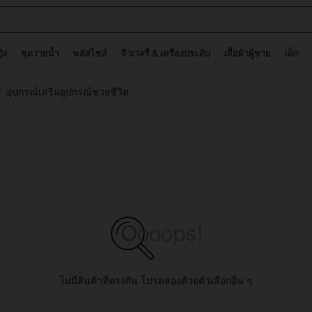
ต
and down arrow keys to navigate search การค้นหาล่าสุด and ค้นหา. Press Enter to
ญิง
ชุดว่ายน้ำ
พลัสไซส์
จิวเวลรี่ & เครื่องประดับ
เสื้อผ้าผู้ชาย
เด็ก
อุปกรณ์เสริมอุปกรณ์ช่วยชีวิต
/
ไม่มีสินค้าที่ตรงกัน โปรดลองด้วยตัวเลือกอื่น ๆ