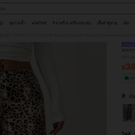
ปรง
and down arrow keys to navigate search การค้นหาล่าสุด and ค้นหา. Press Enter to
ญิง
ชุดว่ายน้ำ
พลัสไซส์
จิวเวลรี่ & เครื่องประดับ
เสื้อผ้าผู้ชาย
เด็ก
ผู้หญิง
SHEIN PETITE กางเกงยีนส์เดนิมทรงหลวมลำลองอเนกประสงค์ ตกแต่งกระเป๋าพิม
/
อเนกปร
ไซส์เล็
SKU: s
3
฿
PR
ส่ง
สี:
มัล
ไซส์