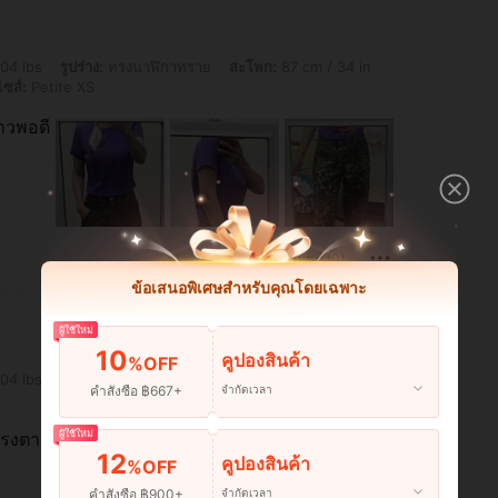
่าง: ทรงนาฬิกาทราย, สะโพก: 87 cm / 34 in, เอว: 64 cm / 25 in, หน้าอก: 87 cm / 34 in, ส
04 lbs
รูปร่าง:
ทรงนาฬิกาทราย
สะโพก:
87 cm / 34 in
ไซส์:
Petite XS
าวพอดี
มีประโยชน์ (0)
ข้อเสนอพิเศษสำหรับคุณโดยเฉพาะ
ผู้ใช้ใหม่
10
คูปองสินค้า
%OFF
: 87 cm / 34 in, เอว: 69 cm / 27 in, หน้าอก: 87 cm / 34 in, สี: มัลติคัลเลอร์, ไซส์: P
04 lbs
สะโพก:
87 cm / 34 in
เอว:
69 cm / 27 in
คำสั่งซื้อ ฿667+
จำกัดเวลา
ผู้ใช้ใหม่
รงตามที่แจ้ง​ ถูกใจมาก
12
คูปองสินค้า
%OFF
คำสั่งซื้อ ฿900+
จำกัดเวลา