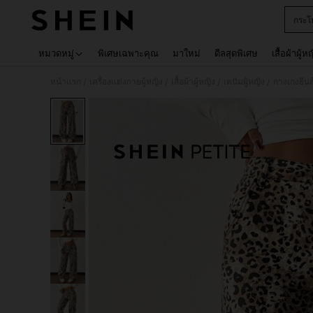
กระโ
Use up 
หมวดหมู่
พิเศษเฉพาะคุณ
มาใหม่
ดีลสุดพิเศษ
เสื้อผ้าผู้ห
หน้าแรก
เครื่องแต่งกายผู้หญิง
เสื้อผ้าผู้หญิง
เดนิมผู้หญิง
กางเกงยีนส์
/
/
/
/