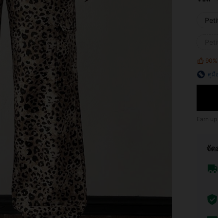
Pet
Peti
90%
คู่ม
Earn up
จัด