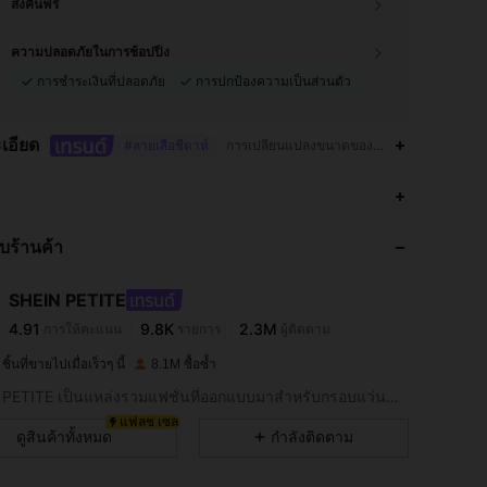
ส่งคืนฟรี
ความปลอดภัยในการช้อปปิ้ง
การชำระเงินที่ปลอดภัย
การปกป้องความเป็นส่วนตัว
เอียด
#ลายเสือชีตาห์
การเปลี่ยนแปลงขนาดของผ้าหลังการซักที่บ้าน,
4.91
9.8K
2.3M
กับร้านค้า
4.91
9.8K
2.3M
SHEIN PETITE
4.91
9.8K
2.3M
การให้คะแนน
รายการ
ผู้ติดตาม
a***e
จ่าย
1 วันที่ผ่านมา
ิ้นที่ขายไปเมื่อเร็วๆ นี้
8.1M ซื้อซ้ำ
4.91
9.8K
2.3M
SHEIN PETITE เป็นแหล่งรวมแฟชั่นที่ออกแบบมาสำหรับกรอบแว่นขนาดเล็ก
แฟลช เซล
ดูสินค้าทั้งหมด
กำลังติดตาม
4.91
9.8K
2.3M