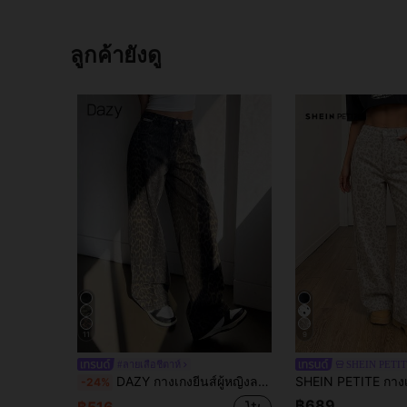
ลูกค้ายังดู
11
9
#ลายเสือชีตาห์
SHEIN PETI
DAZY กางเกงยีนส์ผู้หญิงลายเสือดาวกระเป๋าติดกระดุมด้านหน้าสไตล์ Y2k
-24%
฿689