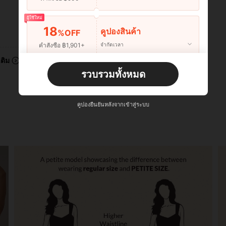
ผู้ใช้ใหม่
18
คูปองสินค้า
%OFF
มีประโยชน์ (0)
คำสั่งซื้อ ฿1,901+
จำกัดเวลา
เติม
ผู้ใช้ใหม่
รวบรวมทั้งหมด
22
คูปองสินค้า
%OFF
คำสั่งซื้อ ฿2,534+
จำกัดเวลา
คูปองยืนยันหลังจากเข้าสู่ระบบ