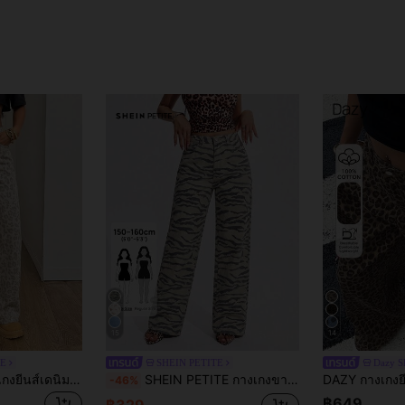
15
14
TE
SHEIN PETITE
Dazy S
SHEIN PETITE กางเกงยีนส์เดนิมผู้หญิงลายเสือดาว มีกระเป๋า ติดกระดุม ลำลอง ใส่ได้หลากหลาย สำหรับใส่ประจำวัน
SHEIN PETITE กางเกงขายาวเดนิมลายม้าลายสไตล์วินเทจสำหรับผู้หญิง,ผู้หญิงตัวเล็ก
-46%
฿649