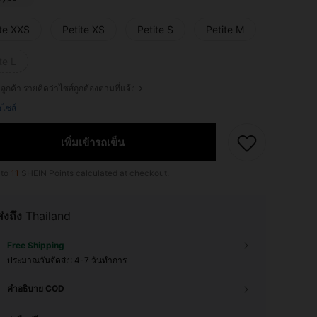
ite XXS
Petite XS
Petite S
Petite M
te L
ลูกค้า รายคิดว่าไซส์ถูกต้องตามที่แจ้ง
ือไซส์
เพิ่มเข้ารถเข็น
 to
11
SHEIN Points calculated at checkout.
ส่งถึง
Thailand
Free Shipping
ประมาณวันจัดส่ง:
4-7 วันทำการ
คำอธิบาย COD