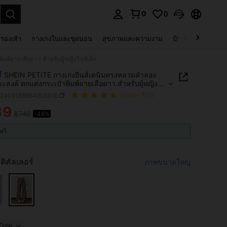
0
0
 select.
รองเท้า
กางเกงในและชุดนอน
สุขภาพและความงาม
บ้านและที่อยู่อาศัย
พ์ลายเสือดาว สำหรับผู้หญิงไซส์เล็ก
SHEIN PETITE กางเกงยีนส์เดนิมทรงหลวมลำลอง
ะสงค์ ตกแต่งกระเป๋าพิมพ์ลายเสือดาว สำหรับผู้หญิง
ก
z2409186664905916
(1000+ รีวิว)
89
฿749
-48%
ICE AND AVAILABILITY
ฟรี
ติคัลเลอร์
ภาพขนาดใหญ่
Type