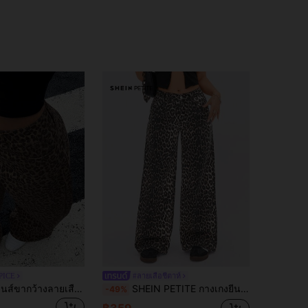
PICE
#ลายเสือชีตาห์
DAZY กางเกงยีนส์ขากว้างลายเสือดาวแฟชั่นผู้หญิง Y2k
SHEIN PETITE กางเกงยีนส์เดนิมลายเสือดาวมีกระเป๋า สบายๆ & หลากหลายประโยชน์ สำหรับผู้หญิงตัวเล็ก
-49%