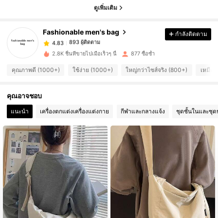
ดูเพิ่มเติม
893 ผู้ติดตาม
4.83
Fashionable men's bag
กำลังติดตาม
893 ผู้ติดตาม
4.83
b***2
จ่าย
1 วันที่ผ่านมา
2.8K ชิ้นที่ขายไปเมื่อเร็วๆ นี้
877 ซื้อซ้ำ
893 ผู้ติดตาม
คุณภาพดี (1000+)
ใช้ง่าย (1000+)
ใหญ่กว่าไซส์จริง (800+)
เหมือน
4.83
คุณอาจชอบ
893 ผู้ติดตาม
4.83
แนะนำ
เครื่องตกแต่งเครื่องแต่งกาย
กีฬาและกลางแจ้ง
ชุดชั้นในและชุ
893 ผู้ติดตาม
4.83
893 ผู้ติดตาม
4.83
893 ผู้ติดตาม
4.83