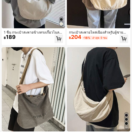
893 ผู้ติดตาม
4.83
893 ผู้ติดตาม
4.83
1 ชิ้น กระเป๋าสะพายข้างทรงเกี๊ยวไนลอ
กระเป๋าสะพายไหล่เฉียงสำหรับผู้ชายแบ
189
204
นลำลอง, กระเป๋าสะพายไหล่เอนกประส
บใหม่, กระเป๋าสะพายข้างสีพื้นเรียบง่าย
893 ผู้ติดตาม
฿
฿
-18%
ล่าสุด 9 ชม
4.83
งค์ความจุขนาดใหญ่ น้ำหนักเบา ยูนิเซ
อเนกประสงค์, เหมาะสำหรับใช้ในชีวิต
กส์, สไตล์สตรีทแวร์
ประจำวัน, กลางแจ้ง, พักผ่อน, ท่องเที่ย
ว, การเดินทาง, ความจุขนาดใหญ่
11