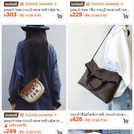
Colorful Juveniles
Colorful Juveniles
peach tree กระเป๋าสะพายข้างผู้ชาย ก
peach tree 1ชิ้น กระเป๋าสะพายข้างลา
303
229
ระเป๋าสะพายข้างใบเล็ก กระเป๋าสะพาย
ยต้นพีช, กระเป๋าทรงเกี๊ยวครึ่งวงกลม, แ
฿
-2%
ล่าสุด 9 ชม
฿
-4%
ล่าสุด 9 ชม
ข้างหลายชั้น กระเป๋าสตางค์ธุรกิจ กระเ
ฟชั่นมินิมอลสีพื้น, ความจุขนาดใหญ่, ส
ป๋าโทรศัพท์เทศกาล, ของขวัญวันวาเลน
ายสะพายปรับได้, หลายช่อง, วินเทจ, ก
ไทน์, วันวาเลนไทน์
ารเดินทางประจำวัน, การช้อปปิ้ง, น้ำห
นักเบา, ไนลอนยับล้าง
กระเป๋าถือสไตล์เกาหลี, กระเป๋าสะพายข้
Colorful Juveniles
426
าง, กระเป๋าโท้ท, ความจุขนาดใหญ่, กร
฿
-3%
ล่าสุด 9 ชม
peach tree กระเป๋าสะพายข้างผู้ชาย ก
ะเป๋าทำงานวินเทจ
ระเป๋าสะพายไหล่หนึ่งข้าง กระเป๋าสี่เหลี่
เหลือแค่6ชิ้น
ยมเล็ก กระเป๋าทรงพระจันทร์เสี้ยว ปิดด้
249
฿
-4%
ล่าสุด 9 ชม
วยฝาพับ สายสะพายปรับได้ สีตัดกัน ตัว