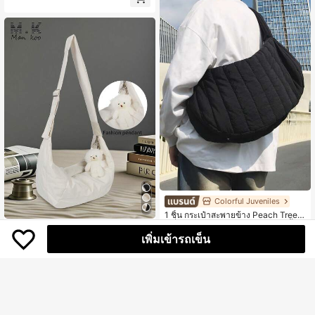
อักษร กระเป๋าสตางค์ธุรกิจ ยูนิเซ็กซ์ สไ
ตล์มินิมอล ลำลอง ธุรกิจ กระเป๋าเก็บขอ
ง เหมาะสำหรับการเดินทางธุรกิจ เก็บข
องใช้ส่วนตัว กระเป๋าเครื่องมือ ความจุข
นาดใหญ่ พกพาง่าย กระเป๋าคลัทช์ กระเ
ป๋าถือ อุปกรณ์สำนักงาน วินเทจ ของขวั
ญผู้ชาย ต้นพีช
Colorful Juveniles
1 ชิ้น กระเป๋าสะพายข้าง Peach Tree แ
316
ฟชั่นมินิมอลเรียบง่ายรูปพระจันทร์เสี้ยว,
฿
-4%
ล่าสุด 9 ชม
MANKOO
ความจุขนาดใหญ่, สายปรับได้, หลายช่
เพิ่มเข้ารถเข็น
1ชิ้น กระเป๋าสะพายไหล่ลำลองสำหรับผู้
อง, วินเทจ, ใช้ในชีวิตประจำวัน, ช้อปปิ้
211
ชาย - พร้อมจี้ - กระเป๋าถือ, ความจุขนา
ง, น้ำหนักเบา, กระเป๋าไนลอนย่นล้างน้ำ
฿
-8%
ล่าสุด 9 ชม
ดใหญ่ น้ำหนักเบา กระเป๋าสะพายข้างเ
สำหรับโรงเรียน วิทยาลัย กระเป๋าช้อปปิ้
ฉียงทรงเกี๊ยว, กระเป๋า Hobo ลำลอง ยูนิ
ง กระเป๋าผ้าแคนวาส กระเป๋าใส่โทรศัพ
เซกส์, กระเป๋าสะพายข้างรูปพระจันทร์เสี้
ท์, ของขวัญวาเลนไทน์, กระเป๋าสำหรับเ
ยว, กระเป๋าเป้สะพายหลังไนลอน (ทิศทา
ดินทาง
งซิปแบบสุ่ม ซ้าย หรือ ขวา)