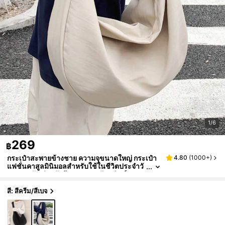
1/6
269
฿
กระเป๋าสะพายข้างชาย ความจุขนาดใหญ่ กระเป๋า
4.80
(
1000+
)
แฟชั่นคาสูลมินิมอลสำหรับใช้ในชีวิตประจำวั
น ของขวัญสำหรับผู้ชาย ของขวัญคริสต์มาสส
ำหรับพ่อวันหยุด กระเป๋าสะพายข้าง กระเป๋าคลาส
สิค กระเป๋าสะพายหลัง กระเป๋าสำหรับเดินทางสิ่งจำ
สี: สีครีม/สีเบจ
เป็นสำหรับวันหยุด กระเป๋าสำหรับแคมปิง กระเป๋าส
ะพายข้างสำหรับผู้ชายซัมเมอร์ กระเป๋ากลับโรงเรีย
น