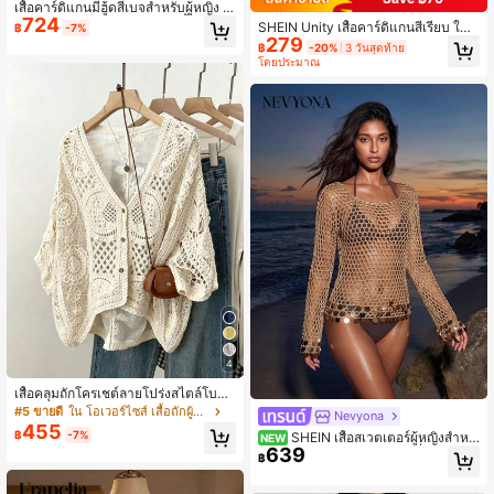
เสื้อคาร์ดิแกนมีฮู้ดสีเบจสำหรับผู้หญิง -
724
สไตล์เกาหลี กระดุมด้านหน้า เสื้อถักคลุ
SHEIN Unity เสื้อคาร์ดิแกนสีเรียบ ใช้ป
฿
-7%
มตัว เสื้อสเวตเตอร์ยาวนุ่มฟู สำหรับฤดู
279
ระจำวัน แขนยาว ทำรูปลวดลาย สำหรั
฿
-20%
3 วันสุดท้าย
ใบไม้ร่วง ฤดูหนาว & ปีใหม่ กลับไปโรงเ
บสตรี
โดยประมาณ
รียน
4
เสื้อคลุมถักโครเชต์ลายโปร่งสไตล์โบฮีเ
มียน คอวี แขน 3/4 ทรงหลวม ลำลอง
#5 ขายดี
ใน โอเวอร์ไซส์ เสื้อถักผู้หญิง
Nevyona
สำหรับฤดูใบไม้ร่วง ใส่ไปชายหาด กันแ
455
฿
-7%
SHEIN เสื้อสเวตเตอร์ผู้หญิงสำหรั
NEW
ดด
639
บวันหยุด ถักโครเชต์ประดับเลื่อม แขนย
฿
าว ดีไซน์โปร่ง