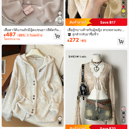
14
1M ผู้ติดตาม
4.91
Save ฿17
เสื้อคาร์ดิแกนถักมีฮู้ดแขนยาวสีตัดกัน
เสื้อถักบางสำหรับผู้หญิง ทรงหลวมสบา
487
สำหรับผู้หญิงสไตล์ลำลองฤดูใบไม้ร่วง
ย สีพื้น ดีไซน์โปร่งซีทรูบางส่วน สไตล์
ลูกค้ากลับมาซื้อซ้ำ!
฿
-20%
3 วันสุดท้าย
1M ผู้ติดตาม
ลำลอง สำหรับฤดูร้อน
4.91
272
โดยประมาณ
฿
-6%
9
Save ฿70