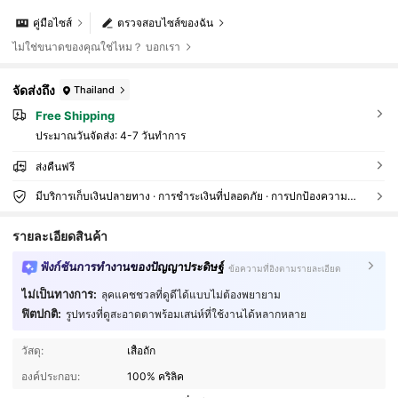
คู่มือไซส์
ตรวจสอบไซส์ของฉัน
ไม่ใช่ขนาดของคุณใช่ไหม？ บอกเรา
จัดส่งถึง
Thailand
Free Shipping
ประมาณวันจัดส่ง:
4-7 วันทำการ
ส่งคืนฟรี
มีบริการเก็บเงินปลายทาง · การชำระเงินที่ปลอดภัย · การปกป้องความเป็นส่วนตัว
รายละเอียดสินค้า
ฟังก์ชันการทำงานของปัญญาประดิษฐ์
ข้อความที่อิงตามรายละเอียด
ไม่เป็นทางการ:
ลุคแคชชวลที่ดูดีได้แบบไม่ต้องพยายาม
ฟิตปกติ:
รูปทรงที่ดูสะอาดตาพร้อมเสน่ห์ที่ใช้งานได้หลากหลาย
1M ผู้ติดตาม
4.91
วัสดุ:
เสื้อถัก
องค์ประกอบ:
100% คริลิค
1M ผู้ติดตาม
4.91