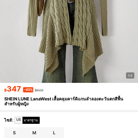
1/5
347
-43%
฿
฿609
SHEIN LUNE LanaWest เสื้อคลุมคาร์ดิแกนลำลองตะวันตกสีพื้น
สำหรับผู้หญิง
US
ไซส์
:
มาตรฐาน
S
M
L