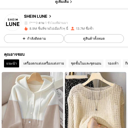
ดูเพิ่มเติม
1M ผู้ติดตาม
4.91
SHEIN LUNE
f***9
ตาม
1 ชั่วโมงที่ผ่านมา
8.9M ชิ้นที่ขายไปเมื่อเร็วๆ นี้
13.7M ซื้อซ้ำ
1M ผู้ติดตาม
4.91
กำลังติดตาม
ดูสินค้าทั้งหมด
1M ผู้ติดตาม
4.91
คุณอาจชอบ
แนะนำ
เครื่องตกแต่งเครื่องแต่งกาย
ชุดชั้นในและชุดนอน
รองเท้า
ก
1M ผู้ติดตาม
4.91
1M ผู้ติดตาม
4.91
1M ผู้ติดตาม
4.91
1M ผู้ติดตาม
4.91