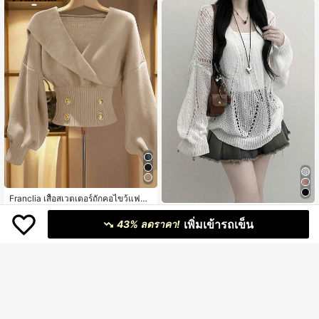
Franclia เสื้อสเวตเตอร์ถักคอไขว้แฟชั่น
415
ทางการสำหรับสตรีฤดูใบไม้ร่วง/ฤดูหน
฿
-20%
3 วันสุดท้าย
เสื้อสเวตเตอร์คลุมตัวถักหลวมโปร่งแข
าวไหล่ตกแขนยาวสีพื้นกระดุมโลหะหล
โดยประมาณ
369
เพิ่มเข้ารถเข็น
นยาวคอวี สีขาว สำหรับฤดูใบไม้ร่วง
43% ลดราคา!
฿
อก