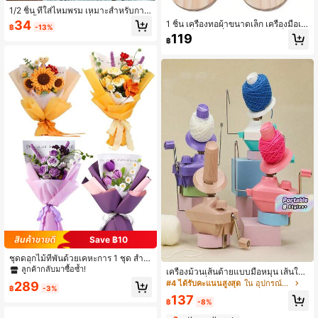
1/2 ชิ้น ที่ใส่ไหมพรม เหมาะสำหรับการ
ถักนิตติ้งและโครเชต์ ที่ใส่ไหมพรมแบบ
34
1 ชิ้น เครื่องทอผ้าขนาดเล็ก เครื่องมือเก็
฿
-13%
หมุน ป้องกันไหมพรมพันกันและเป็นปม
บของเย็บผ้า เครื่องทอผ้าขนาดเล็กไม้จ
119
อุปกรณ์ถักนิตติ้งทำด้วยมือ DIY
฿
ริงทำด้วยมือ เครื่องทอผ้าปักผ้าสัตว์เลี้ย
ง DIY อุปกรณ์ทอผ้า เครื่องปักผ้าซ่อมแ
ซม เหมาะสำหรับอุปกรณ์เย็บผ้า ผ้าพัน
คอ เสื้อกันหนาว การถักโครเชต์
Save ฿10
ชุดดอกไม้ที่พันด้วยเคหะการ 1 ชุด สำห
รับผู้เริ่มต้น DIY การถักด้วยด้าย ดอกกุห
ลูกค้ากลับมาซื้อซ้ำ!
เครื่องม้วนเส้นด้ายแบบมือหมุน เส้นใย
ลาบ ดอกทิวลิป ดอกทานตะวัน ชุดวัสดุ
ขนสัตว์ เครื่องม้วนมือถือแบบแมนนวล
#4 ได้รับคะแนนสูงสุด
ใน อุปกรณ์ถักและโครเชต์
289
สำหรับดอกไม้บูเก้พร้อมอุปกรณ์และบท
฿
-3%
ลูกบอลเชือกแบบพกพาสำหรับอุปกรณ์เ
แนะนำพื้นฐาน ของขวัญวันหยุดที่สมบูร
137
ย็บผ้า DIY
฿
-8%
ณ์แบบ