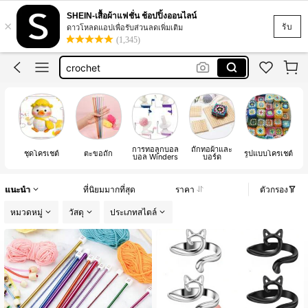
finger knitting
SHEIN-เสื้อผ้าแฟชั่น ช้อปปิ้งออนไลน์
×
كروشيه
รับ
ดาวโหลดแอปเพื่อรับส่วนลดเพิ่มเติม
(1,345)
crochet
crochet kit
crochet set
finger knitting
كروشيه
การทอลูกบอล
ถักทอผ้าและ
ชุดโครเชต์
ตะขอถัก
รูปแบบโครเชต์
บอล Winders
บอร์ด
แนะนำ
ที่นิยมมากที่สุด
ราคา
ตัวกรอง
หมวดหมู่
วัสดุ
ประเภทสไตล์