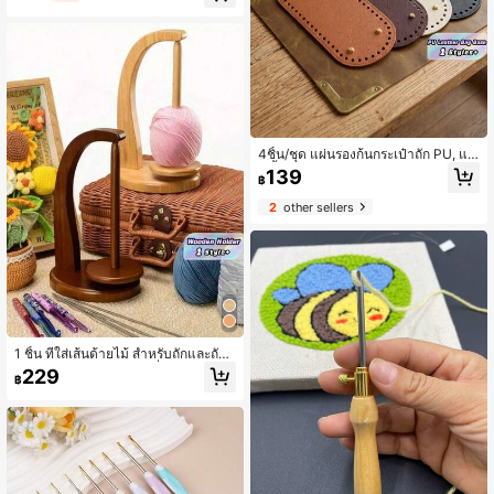
สำหรับทำที่รองแก้ว กระเป๋า ผ้าห่ม ตกแ
ต่งผนัง และงานฝีมืออื่นๆ พาเล็ตสีที่หลา
กหลายสำหรับการตกแต่งบ้าน DIY
4ชิ้น/ชุด แผ่นรองก้นกระเป๋าถัก PU, แผ่
นขึ้นรูปก้นกระเป๋าหนัง PU พร้อมรู, แผ่น
139
฿
รองก้นกระเป๋าหนัง PU รูปรีกลม สำหรับ
ทำกระเป๋าถือ กระเป๋าสะพาย ไม่ง่ายต่อ
2
other sellers
การเปลี่ยนรูป (สีดำ น้ำตาล คาวี่ ครีม)
1 ชิ้น ที่ใส่เส้นด้ายไม้ สำหรับถักและถัก
หมุนได้ พร้อมกลไกหมุน ที่ใส่เส้นด้ายป้
229
฿
องกันการพันกันและม้วน วัสดุ DIY สำห
รับงานถัก อุปกรณ์ของขวัญสำหรับคนรั
กงานถักทอ