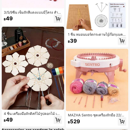
3/5/9ชิ้น เข็มถักสีแดงแบบมีโครง สำห
รับคนมีปัญหาข้อต่อ ขอเขตที่นุ่มสะดวก
49
฿
สบายสำหรับใช้ถัก สำหรับมือถักตัวเริ่ม
ต้นและนักถักมือ ของขวัญ คริสต์มาส
1 ชิ้น หมอนบอร์ดกระดาษไม้ก๊อกแมคค
รามีถักเชือก ขนาด 12*16 นิ้ว เครื่องมือ
39
฿
ยึดเชือกฝ้ายและขนแกะถักสำหรับบอร์ด
ก๊อก
4 ชิ้น เครื่องมือถักดิสก์ไม้รูปดอกไม้ เครื่
MAZHA Sentro ชุดเครื่องถักมือ 22/4
องมือถัก เหมาะสำหรับของขวัญ การทำ
49
0/48 เข็ม DIY สำหรับถักผ้าพันคอ หมว
529
฿
สร้อยข้อมือมิตรภาพ การถักเชือกผสม เ
฿
ก เสื้อกันหนาว และถุงเท้า พร้อมตัวนับแ
ครื่องมือถัก DIY เครื่องประดับ งานฝีมือ
ถว ไหมพรม 3 ม้วน และอุปกรณ์ ถักแบ
เครื่องมือถักน้ำหนักเบา เครื่องมือทำเครื่