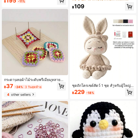
195
฿
-11%
เชต์ ชุดไหมพรม กระเป๋าเก็บ อุปกรณ์แล
มแบบปลายเดี่ยว 13.78 นิ้ว, เข็มถักแบ
109
ะวัสดุถักโครเชต์ เหมาะสำหรับงานฝีมือ
บตรง 2-10มม., ชุดเข็มไม้, เหมาะสำหรั
฿
ถักโครเชต์ DIY (สีไหมพรมและบรรจุภั
บถักเสื้อกันหนาว ถุงเท้า ผ้าพันคอ ผ้าพั
ณฑ์สุ่ม)
นคอ
กระดานทอผ้าไม้ระดับพรีเมียมหลายขน
าด, เครื่องมือทำด้วยมือ DIY, ชั้นวางจัด
37
ชุดถักโครเชต์สัตว์ 1 ชุด สำหรับผู้ใหญ่เริ่
฿
-24%
3 วันสุดท้าย
เก็บโต๊ะทำงานที่ทันสมัย, จับกระชับ, ดีไ
มต้น พร้อมคำแนะนำเป็นขั้นตอนแบบเ
229
ซน์ลายไม้ธรรมชาติ, ทนทานและทำคว
฿
-18%
ขียน ชุดถักโครเชต์ DIY กระต่ายฝันดีน่
4
other sellers
ามสะอาดง่าย, เหมาะสำหรับถัก, โครเช
ารักและสนุก เหมาะสำหรับตกแต่งบ้าน
ต์, ทอผ้า, ทำให้มั่นคงและคัดแยกเส้นด้
ในฤดูใบไม้ผลิ/ฤดูร้อน ของขวัญวันเกิด
าย
วันวาเลนไทน์ และวันอีสเตอร์