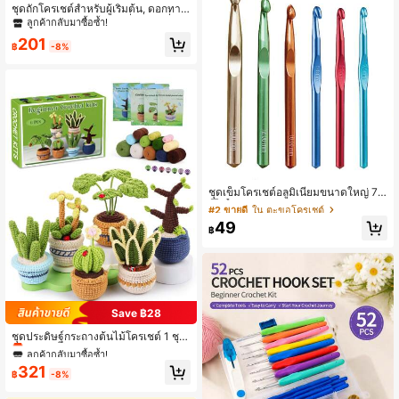
ชุดถักโครเชต์สำหรับผู้เริ่มต้น, ดอกทาน
ตะวัน, ดอกทิวลิป, ดอกเดซี่, หญ้าฝรั่น,
ลูกค้ากลับมาซื้อซ้ำ!
ดอกสโนว์ดรอป ชุดถักโครเชต์กระถางต้
201
นไม้, ชุดเริ่มต้นถักโครเชต์ที่สมบูรณ์พร้
฿
-8%
อมวิดีโอสอนทีละขั้นตอน, ชุดถักโครเช
ต์ต้นไม้ถักง่ายสำหรับงานฝีมือ DIY (อุป
กรณ์เสริมสีสุ่ม)
#2 ขายดี
ใน ตะขอโครเชต์
ลูกค้ากลับมาซื้อซ้ำ!
ชุดเข็มโครเชต์อลูมิเนียมขนาดใหญ่ 7
มม., 8 มม., 9 มม., 10 มม., 12 มม., 15
#2 ขายดี
#2 ขายดี
ใน ตะขอโครเชต์
ใน ตะขอโครเชต์
มม. ขนาดมาตรฐานใหญ่พิเศษสำหรับเ
ลูกค้ากลับมาซื้อซ้ำ!
ลูกค้ากลับมาซื้อซ้ำ!
49
ส้นด้ายหนา
฿
#2 ขายดี
ใน ตะขอโครเชต์
ลูกค้ากลับมาซื้อซ้ำ!
Save ฿28
ลูกค้ากลับมาซื้อซ้ำ!
เหลือแค่8ชิ้น
ชุดประดิษฐ์กระถางต้นไม้โครเชต์ 1 ชุด
ตุ๊กตาอามิกุรุมิโครเชต์จากเส้นด้าย DIY
ลูกค้ากลับมาซื้อซ้ำ!
ลูกค้ากลับมาซื้อซ้ำ!
ของตกแต่งบ้าน พร้อมอุปกรณ์พื้นฐานแ
เหลือแค่8ชิ้น
เหลือแค่8ชิ้น
321
ละคำแนะนำ เหมาะสำหรับผู้เริ่มต้น
฿
-8%
ลูกค้ากลับมาซื้อซ้ำ!
เหลือแค่8ชิ้น