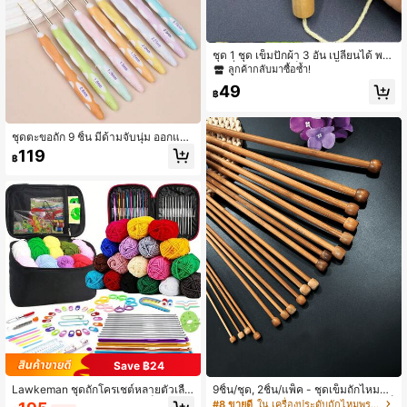
ชุด 1 ชุด เข็มปักผ้า 3 อัน เปลี่ยนได้ พร้อ
มเครื่องช่วยเขีย เข็มปักผ้าด้้ามไม้ชุด, เ
ลูกค้ากลับมาซื้อซ้ำ!
ครื่องมือปักไขว้, เข็มงานฝีมือ DIY, อุปก
49
รณ์เย็บปักถักร้อยและงานฝีมือ
฿
ชุดตะขอถัก 9 ชิ้น มีด้ามจับนุ่ม ออกแบ
บมาอย่างมีประสิทธิภาพ เหมาะสำหรับ
119
฿
งานถัก งานฝีมือ ของขวัญวันหยุด (0.8
มม.-2.75มม.)
Save ฿24
Lawkeman ชุดถักโครเชต์หลายตัวเลือ
9ชิ้น/ชุด, 2ชิ้น/แพ็ค - ชุดเข็มถักไหมพร
ก เหมาะสำหรับทุกวัย รวมถึงเข็มถักโคร
มไผ่ เหมาะสำหรับมือใหม่และผู้ใหญ่, เข็
#8 ขายดี
ใน เครื่องประดับถักไหมพรมขายดี อุปกรณ์ถักและโครเชต