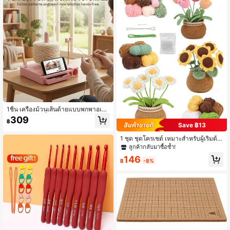
าโลวีน คริสต์มาส วันวาเลนไทน์ ตกแต่
อที่นุ่มนวลและน่ารัก, รอให้คุณสร้างสรร
งบ้าน
ค์. ของขวัญวันเกิด/ของขวัญคู่รัก/ของข
วัญวันวาเลนไทน์/ของขวัญอีสเตอร์, ขอ
งขวัญทำมือสำหรับครอบครัว/เพื่อน/คู่รั
ก.
1ชิ้น เครื่องม้วนเส้นด้ายแบบพกพาอเนก
ประสงค์พร้อมที่วางโทรศัพท์, ชามเส้นด้
309
฿
ายอเนกประสงค์พร้อมที่วางหลอดด้ายแ
Save ฿13
บบถอดได้, กล่องเก็บอุปกรณ์โครเชต์, เ
ครื่องมือจัดการเส้นด้ายหัตถกรรมสำหรั
1 ชุด ชุดโครเชต์ เหมาะสำหรับผู้เริ่มต้น,
บการเดินทาง, เครื่องจ่ายเส้นด้ายพลาส
ด้ายโครเชต์ทำด้วยมือดอกไม้โบก๊วย, วั
ลูกค้ากลับมาซื้อซ้ำ!
ติก, การม้วนเส้นด้ายแบบไม่พันกัน, เครื่
สดุสำหรับดอกทิวลิปและต้นทานตะวันใ
146
องมือจัดการวัสดุเส้นด้ายหัตถกรรม
นกระถาง, รวมอุปกรณ์พื้นฐานและคู่มือ
฿
-8%
การใช้งาน