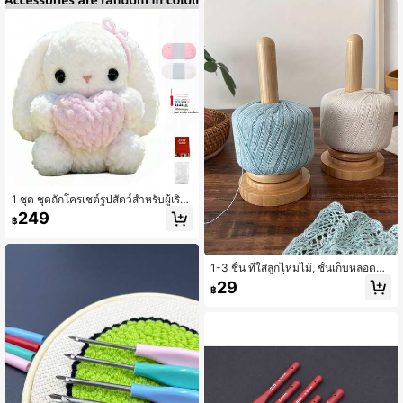
บแบนและแบบวงกลม ถักหมวก ผ้าพันค
องประดับ เหมาะสำหรับผู้ชื่นชอบ DIY
อ ถุงมือ และเสื้อกันหนาวได้อย่างรวดเร็
ว
1 ชุด ชุดถักโครเชต์รูปสัตว์สำหรับผู้เริ่ม
ต้น, มีบทช่วยสอนเป็นลายลักษณ์อักษรโ
249
฿
ดยละเอียด, ชุดโครเชต์ DIY รูปกระต่าย,
ของตกแต่งบ้านที่น่ารักและสนุกสนาน, เ
หมาะสำหรับของขวัญวันเกิด, วันวาเลน
ไทน์, อีสเตอร์ และคริสต์มาส
1-3 ชิ้น ที่ใส่ลูกไหมไม้, ชั้นเก็บหลอดด้า
ยแบบหมุนได้, ที่จัดระเบียบด้ายถักสำห
29
฿
รับบ้าน, ที่ม้วนไหมพรมดีไซน์มินิมอล, ที่
ใส่ไหมพรมไม้แบบหมุนได้, ชั้นวางลูกไ
หมพรมไม้ธรรมชาติเรียบง่าย, สิ่งจำเป็น
สำหรับการถักด้วยมือ