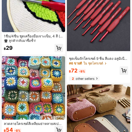
1ชิ้น/4ชิ้น ชุดเครื่องมือเจาะเข็ม, 4 สี (ช
มพู, เขียว, น้ำเงิน, แดง), 4 ขนาด (2.0ม
ลูกค้ากลับมาซื้อซ้ำ!
ม., 2.5มม., 3.0มม., 4.0มม.), พร้อมที่ส
29
นเข็ม, เหมาะสำหรับงานปักแบบ Punc
฿
h, งานฝีมือสักหลาด, DIY และโปรเจกต์
งานฝีมืออื่นๆ
ชุดเข็มถักโครเชต์ 9 ชิ้น สีแดง อลูมิเนีย
ม ออกแบบตามสรีรศาสตร์ พร้อมด้ามจั
#6 ขายดี
ใน ชุดโครเชต์
บซิลิโคนกันลื่น เหมาะสำหรับผู้เริ่มต้นแ
72
ละมืออาชีพ เครื่องมือถัก DIY และอุปกร
฿
-9%
ณ์งานฝีมือไหมพรม
2
other sellers
ลวดลายโครเชต์สี่เหลี่ยมย่าหลายสเปค
สีสันสดใสจากด้ายฝ้าย นุ่มนวลด้วยการ
54
฿
-8%
เย็บแน่นและโครงสร้างที่ทนทาน เหมาะ