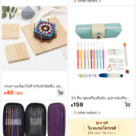
2
other sellers
กระดานบล็อกไม้สำหรับถักนิตติ้ง, แผ่น
บล็อกโครเชต์ลายสี่เหลี่ยมคุณยาย, เหม
40
฿
-18%
าะสำหรับผ้าคลุมไหล่, ผ้าพันคอ, ถุงเท้า,
33 ชิ้น ชุดเครื่องมือถัก, อุปกรณ์เสริมสำ
เสื้อกันหนาว และโครงการงานฝีมือ DI
หรับการถัก กระเป๋าหนัง PU (สีอุปกรณ์เ
Y. ชุดกระดานบล็อกโครเชต์ไม้, สามาร
159
฿
สริมเป็นแบบสุ่ม)
ถใช้ซ้ำได้สำหรับงานถักนิตติ้ง, การเย็บ,
การเย็บผลิตภัณฑ์ตกแต่ง.
1
other sellers
ขายดี
ใน ตะขอโครเชต์
ผู้ใช้ 100+ ให้ 5 ดาว