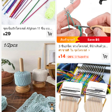
ชุดเข็มถักโครเชต์ Afghan 11 ชิ้น แบบ
ด้ามยาว สีสันสดใส ขนาด 2-8 มม. พร้อ
29
฿
มชุดเข็มถักนิตติ้ง Tunisian Afghan อลู
มิเนียมหลากสี สำหรับผู้เริ่มต้น เข็มถักเสื้
Save ฿5
อกันหนาว 27 ซม. สำหรับไหมพรม งาน
ถักโครเชต์และนิตติ้ง DIY สีสุ่ม
3 ชิ้น/เซ็ต: ห่วงโครเชต์, ที่นำเส้นด้ายรู
ปแมวแบบปรับได้, อุปกรณ์ป้องกันนิ้ว, เ
#1 ขายดี
ใน ชุดโครเชต์
หมาะสำหรับงานถักโครเชต์, งานเย็บปั
14
กถักร้อย, การป้องกันมือ, สินค้าขายดี, ค
฿
-26%
3 วันสุดท้าย
วามต้องการสูง, สินค้ามีจำนวนจำกัด, สิ
นค้ายอดนิยม, อุปกรณ์โครเชต์, อุปกรณ์
เย็บผ้า, การถัก, เครื่องมือถักโครเชต์, เค
รื่องประดับสำหรับผู้หญิง