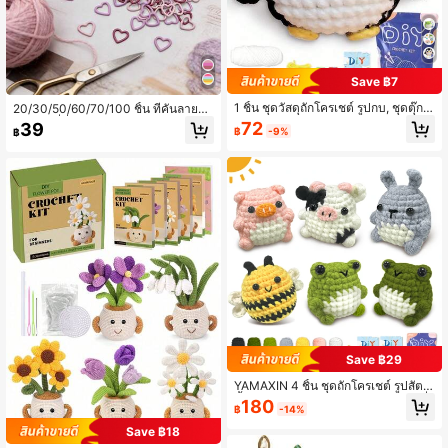
Save ฿7
1 ชิ้น ชุดวัสดุถักโครเชต์ รูปกบ, ชุดตุ๊กต
20/30/50/60/70/100 ชิ้น ที่คั่นลายรูป
าสัตว์ถักโครเชต์น่ารัก, ของขวัญวันเกิด,
หัวใจ - ที่คั่นลายโลหะหลากสีรูปหัวใจ,
72
39
฿
-9%
฿
ชุดถักโครเชต์สำหรับมือใหม่เป็นของขวั
ที่คั่นลายถักรูปหัวใจ เหมาะสำหรับผ้าเย็
ญ, ชุดสัตว์ถักโครเชต์สำหรับมือใหม่รว
บ, โครเชต์, เย็บผ้า, ถัก, งานฝีมือทำมือ,
มคลิปวิดีโอแนะนำ, เส้นด้าย, ตัวทำเครื่
โปรเจกต์ DIY, อุปกรณ์เย็บผ้า, อุปกรณ์ถั
องหมาย และคำแนะนำ (อุปกรณ์เสริมสี
ก, ของขวัญในอุดมคติสำหรับผู้เริ่มต้นแ
แบบสุ่ม)
ละผู้สูงอายุ
Save ฿29
YAMAXIN 4 ชิ้น ชุดถักโครเชต์ รูปสัตว์,
ผึ้ง, วัว, กระต่าย, หมู, เหมาะสำหรับผู้เริ่
180
฿
-14%
มต้น, มีวิดีโอสอนทีละขั้นตอน (อุปกรณ์เ
สริมสีสุ่ม)
Save ฿18