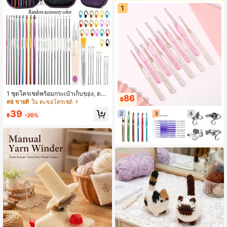
1
1 ชุดโครเชต์พร้อมกระเป๋าเก็บของ, ตะข
86
฿
อโลหะตามหลักสรีรศาสตร์ & ที่คั่นไหม
#8 ขายดี
ใน ตะขอโครเชต์
พรม - ชุดโครเชต์งานฝีมือ DIY สำหรับ
39
2
3
4
ทุกฤดู, เหมาะสำหรับผู้เริ่มต้นและผู้ใช้ขั้
฿
-20%
นสูง, ตัวเลือกหลายสี - สำหรับของเล่นตุ๊
กตา, โปรเจกต์เย็บผ้า, งานฝีมือไหมพร
ม, ของตกแต่งบ้าน, ของขวัญวันหยุด, ง
านอดิเรกศิลปะและงานฝีมือ