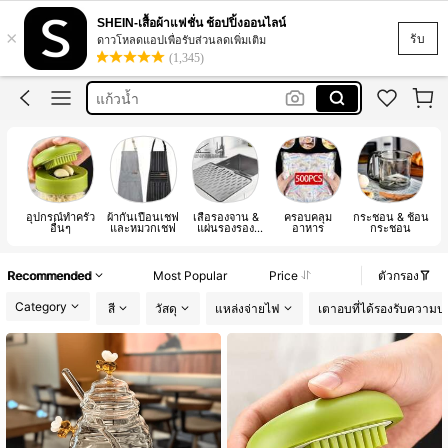
ادوات مطبخ
SHEIN-เสื้อผ้าแฟชั่น ช้อปปิ้งออนไลน์
×
พรมเช็ดเท้า
รับ
ดาวโหลดแอปเพื่อรับส่วนลดเพิ่มเติม
(1,345)
แก้วน้ำ
اواني المطبخ بارخص ثمن
kitchen accessaries
ادوات مطبخ
พรมเช็ดเท้า
อุปกรณ์ทำครัว
ผ้ากันเปื้อนเชฟ
เสื่อรองจาน &
ครอบคลุม
กระชอน & ช้อน
ถุ
อื่นๆ
และหมวกเชฟ
แผ่นรองรอง
อาหาร
กระชอน
จาน
Recommended
Most Popular
Price
ตัวกรอง
Category
สี
วัสดุ
แหล่งจ่ายไฟ
เตาอบที่ได้รองรับความป