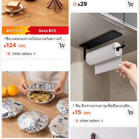
รู พร้อมขอบระบายน้ำอัตโนมัติเพื่อป้อง
29
฿
กันการสะสมของน้ำ แผ่นรองป้องกันเคา
น์เตอร์หนาสำหรับผู้ชาย แผ่นรองอบแห้
งซิลิโคนนุ่มสำหรับวางแก้วที่ล้างแล้วใก
ล้กับอ่างล้างจาน แผ่นรองอบแห้งเคาน์เ
ตอร์ครัว สิ่งจำเป็นสำหรับห้องน้ำและอพ
าร์ตเมนต์
Save ฿25
1ชิ้น แผ่นรองจานไม้ฉนวนกันความร้อน
รูปต้นไม้สร้างสรรค์, แผ่นรองจานไม้ไผ่,
124
฿
-17%
ที่วางหม้อ, แผ่นรองแก้ว, เหมาะสำหรับ
อาหารจานร้อน, หม้อ, ชาม, กาน้ำชา, ภ
11
other sellers
าชนะเก็บความร้อน, แผ่นรองหม้อ, ที่รอ
งแก้ว, หม้อทราย
1 ชิ้น ที่แขวนกระดาษเช็ดมือแบบติดผนั
งและกาวในตัว ติดตั้งใต้ตู้พร้อมที่ใส่ฟิล์
15
฿
-21%
มพลาสติก ชั้นวางของประหยัดพื้นที่ แข็
งแรง สไตล์สวยงาม อุปกรณ์เสริมหลาย
5
other sellers
สถานการณ์สำหรับครัวเรือน ห้องครัว ห้
องน้ำ และการตกแต่งครัวรถบ้าน