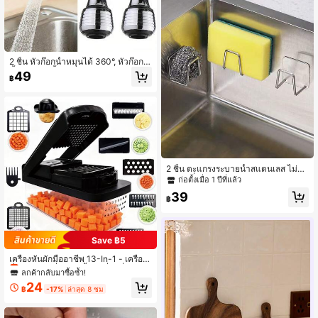
2 ชิ้น หัวก๊อกน้ำหมุนได้ 360°, หัวก๊อก
น้ำประหยัดน้ำแรงดันสูงสองโหมด, หัว
49
฿
ฉีดก๊อกน้ำพลาสติกกันน้ำกระเซ็น, ไม่ต้อ
งใช้ไฟฟ้า, อุปกรณ์เสริมในห้องน้ำ
2 ชิ้น ตะแกรงระบายน้ำสแตนเลส ไม่ต้อ
งเจาะ ที่จัดระเบียบอ่างล้างจาน ติดผนัง
ก่อตั้งเมื่อ 1 ปีที่แล้ว
ที่วางฝาหม้อ สำหรับใช้ในบ้าน กลับโรง
39
เรียน
฿
Save ฿5
ลูกค้ากลับมาซื้อซ้ำ!
เหลือแค่10ชิ้น
เครื่องหั่นผักมืออาชีพ 13-In-1 - เครื่อง
หั่นผักและเครื่องบดเนื้อ, เครื่องหั่นอาหา
ลูกค้ากลับมาซื้อซ้ำ!
ลูกค้ากลับมาซื้อซ้ำ!
รพร้อมภาชนะ, เครื่องหั่นผลไม้, อุปกรณ์
เหลือแค่10ชิ้น
เหลือแค่10ชิ้น
24
และอุปกรณ์เสริมครัว, ชุดเครื่องมือครัว
฿
-17%
ล่าสุด 8 ชม
ลูกค้ากลับมาซื้อซ้ำ!
มือถือที่จำเป็นสำหรับบ้าน, เหมาะสำหรั
เหลือแค่10ชิ้น
บมันฝรั่ง, แครอท, แตงกวา และวัตถุดิบ