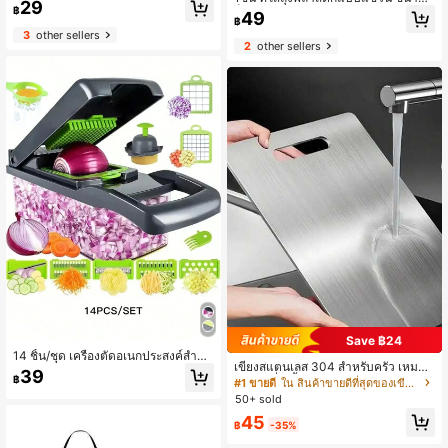
29
วามสะอาดง่าย แผ่นรองเคาน์เตอร์ครัว
ล็ก และตัวจ่าย สำหรับใช้ในครัวเรือน,
฿
49
฿
เฟอร์นิเจอร์ อุปกรณ์จัดระเบียบครัวและ
ที่เก็บถุงขยะห้องครัว
3
other sellers
ปาร์ตี้คริสต์มาส
2
other sellers
Save ฿24
14 ชิ้น/ชุด เครื่องตัดอเนกประสงค์สำหรั
เขียงสแตนเลส 304 สำหรับครัว เหมาะ
บผัก, เครื่องปอกและสไลซ์ผลไม้และผัก,
39
สำหรับหั่นเนื้อ ผลไม้ และผัก ทำความส
฿
#1 ขายดี
ใน สินค้าขายดีที่สุดของเขียงและเสื่อสำหรับห้องครัว
เครื่องสับ, มีด (พร้อมภาชนะ), เครื่องซอ
ะอาดง่าย สำหรับทำอาหารที่บ้าน
ยหอม (พร้อมใบมีดสลับได้), เครื่องขูดมั
50+ sold
น, เครื่องครัว (14 ชิ้น/16 ชิ้นต่อชุด)
45
฿
-35%