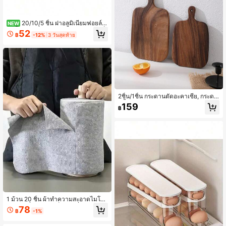
20/10/5 ชิ้น ฝาอลูมิเนียมฟอยล์ที่
NEW
ใช้ซ้ำได้, เครื่องอุ่นอาหารบนโต๊ะ, ถุงเก็
52
฿
-12%
3 วันสุดท้าย
บอาหาร, ถุงถนอมอาหาร, การจัดเก็บใ
นครัว, บรรจุภัณฑ์พลาสติกในครัวเรือน,
แบบสัมผัส, การเก็บอาหารที่เหลือ, ฝาถ
นอมและอุ่นอาหารในครัว, เหมาะสำหรั
บชามและจาน, รักษาอาหารให้อุ่น, สด,
ป้องกันฝุ่น, อุปกรณ์ถนอมอาหาร
2ชิ้น/1ชิ้น กระดานตัดอะคาเซีย, กระดา
นปิ้งขนม, จานวางชีส
159
฿
1 ม้วน 20 ชิ้น ผ้าทำความสะอาดไมโคร
ไฟเบอร์ที่ฉีกได้ ผ้าเช็ดจานที่ซักล้างได้
78
฿
-1%
และใช้ซ้ำได้ ใช้ได้ทั้งแห้งและเปียก ดูด
ซับน้ำมันและขจัดคราบ อุปกรณ์ทำควา