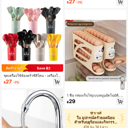
27
ลางแจ้ง การทำอาหาร อุปกรณ์ครัว หม้
฿
-7%
ระคายเคือง ปลอกนิ้วทำความสะอาดช่
อทอดไร้น้ำมัน
องปากสัตว์เลี้ยง ปลอกนิ้วทำความสะอา
ดหูสำหรับทั้งแมวและสุนัข
Save ฿2
ชุดเครื่องใช้ห้องครัวซิลิโคน - เครื่องใช้
ห้องครัวซิลิโคนทนความร้อน สำหรับกา
27
฿
-7%
รปรุงอาหาร ชุดพายุซิลิโคนหูจับไม้และ
ที่วาง
1 ชิ้น กล่องเก็บไข่แบบหมุนอัตโนมัติ, ชั้
นวางไข่ประหยัดพื้นที่ 4 ชั้น บรรจุไข่ได้
29
฿
28 ฟอง, ที่เก็บไข่พลาสติกสำหรับตู้เย็น,
เคาน์เตอร์, ตู้ครัว
ขายดี
ใน อุปกรณ์ครัวยอดนิยม
สำหรับฤดูร้อนและกิจกรรม
กลางแจ
ผู้ใช้ 1k+ ให้ 5 ดาว