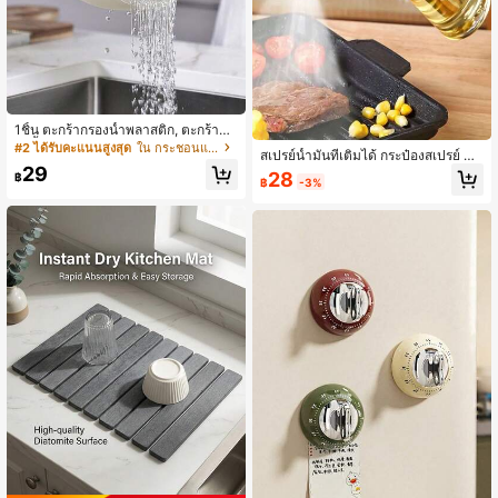
1ชิ้น ตะกร้ากรองน้ำพลาสติก, ตะกร้ากร
องน้ำ, ตะกร้าล้างข้าว, อ่างล้าง, ตะกร้า
#2 ได้รับคะแนนสูงสุด
ใน กระชอนและเครื่องปั่นสลัด
สเปรย์น้ำมันที่เติมได้ กระป๋องสเปรย์ สำ
กรอง, จานผลไม้มีหูหิ้ว, เครื่องมือกรองใ
29
หรับ ปรุงอาหาร บาร์บีคิว สลัด สวน สีแ
28
นครัวเรือน
฿
฿
-3%
บบสุ่ม, หลายขนาด