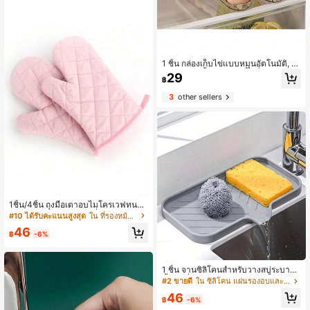
มสะอาดอเนกประสงค์สำหรับครัวเรือน
ห้องครัว ห้องน้ำ และรถยนต์
1 ชิ้น กล่องเก็บไข่แบบหมุนอัตโนมัติ, ชั้
นวางไข่ 4 ชั้น ประหยัดพื้นที่, บรรจุไข่ไ
29
฿
ด้ 28 ฟอง, ชั้นวางเก็บไข่พลาสติก เหมา
ะสำหรับตู้เย็น, เคาน์เตอร์, ตู้ครัว
3
other sellers
1ชิ้น/4ชิ้น ถุงมือเตาอบไมโครเวฟทนคว
ามร้อน, เหมาะสำหรับเครื่องมือในครัวเ
#10 ได้รับคะแนนสูงสุด
ใน ที่รองหม้อและถุงมือกันความร้อน
รือน, หม้อนึ่ง, อุปกรณ์ป้องกันการอบ, อา
46
หารตะวันตก, โรงแรม, ร้านเบเกอรี่และ
฿
-6%
ร้านขนมหวาน
1 ชิ้น จานซิลิโคนสำหรับวางสบู่ระบาย
น้ำได้ ที่วางสบู่ในลักษณะเว้าช่อง เฟอร์
#2 ขายดี
ใน ซิลิโคน แผ่นรองอบและแผ่นรองอบจาน
นิเจอร์ขาตั้งวางสบู่ในบ้าน กล่องวางสบู่
46
ระบายน้ำ แผ่นรองซิลิโคนที่ระบายน้ำไ
฿
-6%
ด้เร็ว เหมาะสำหรับใช้ในครัวและห้อง