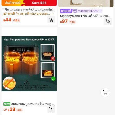
Save ฿25
1ชิ้น แผ่นรองจานแห้งเร็ว, แผ่นดูดซับซิ
madeby BLANC
ลิกาเจล, แผ่นรองเก็บของบนเคาน์เตอร์
#7 ขายดี
ใน หลากสี แผ่นรองอบและแผ่นรองอบจาน
Madebyblanc 1 ชิ้น เครื่องจับเวลาแม่เ
ครัวดูดซับน้ำ, ที่คว่ำจานแบบม้วนได้,
44
หล็กในครัว, เครื่องจับเวลาแบบกลไก, ไ
แผ่นรองข้างอ่างล้างจานกันลื่น
97
฿
-36%
฿
-11%
ม่ใช้แบตเตอรี่, สีสุ่ม
1
0
300/200/100/50/3 ชิ้น กระดา
NEW
ษรองหม้อทอดไร้น้ำมันแบบใช้แล้วทิ้ง สี่
28
฿
-3%
เหลี่ยม อุปกรณ์ครัว กระดาษอบไม่ติด
สำหรับหม้อทอดไร้น้ำมันคู่ อุปกรณ์หม้อ