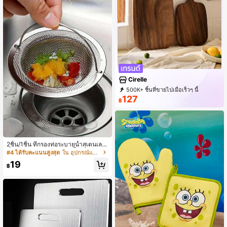
อื่นๆ, เครื่องหั่นที่มีประสิทธิภาพ, การออ
กแบบที่กะทัดรัด, ทางเลือกที่เหมาะสม
สำหรับแม่ที่ยุ่ง, อุปกรณ์ครัว, อุปกรณ์เส
ริมครัว, เครื่องขูดชีส, เครื่องหั่นผักครัว,
เครื่องตัดหลายฟังก์ชันครัว, เครื่องหั่นผั
ก, เครื่องขูดผัก, อุปกรณ์ครัว
Cirelle
500K+ ชิ้นที่ขายไปเมื่อเร็วๆ นี้
127
99K+ ซื้อซ้ำ
395K การสมัครสมาชิก
฿
2ชิ้น/1ชิ้น ที่กรองท่อระบายน้ำสเตนเลส,
ที่ดักจับเส้นผมในอ่างอาบน้ำ, ที่กรองท่อ
#4 ได้รับคะแนนสูงสุด
ใน อุปกรณ์และเครื่องมือในครัว
ระบายน้ำฝักบัว, จุกปิดท่อระบายน้ำพร้อ
19
มที่จับ, ท่อระบายน้ำในครัว, ของใช้จำเ
฿
ป็นในครัว, ของตกแต่งบ้าน