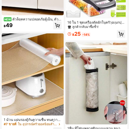
ตัวล็อคความปลอดภัยตู้เย็น, ตัวล็
NEW
16 ใน 1 ชุดเครื่องตัดผักในครัวอเนกประ
อคประตูตู้เย็น, ตัวปิดประตูตู้เย็น, ตัวล็อ
49
สงค์, พร้อมเครื่องมือตัด, หั่น, หั่นสี่เหลี่ย
฿
ลูกค้ากลับมาซื้อซ้ำ!
คความปลอดภัยเครื่องจ่ายน้ำ, ตัวล็อค
มลูกเต๋า และกดอเนกประสงค์. พร้อมกล่
ความปลอดภัยลิ้นชัก, ตัวล็อคความปลอ
25
องผักใส, ตะกร้าระบายน้ำ และที่ป้องกัน
฿
-14%
ดภัยเครื่องใช้ไฟฟ้าขนาดเล็ก, ตัวล็อคปิ
มือ, ประหยัดแรง และทำความสะอาดง่
ด, ตัวล็อคความปลอดภัยแบบไม่ต้องเจ
าย. เป็นตัวช่วยที่ดีสำหรับการหั่นในครัว
าะ ติดด้วยกาว
และง่ายต่อการจัดเก็บเครื่องมือหั่นผักใน
ครัวเรือน
1 ม้วน แผ่นรองตู้กันความชื้น ทนความ
ร้อน กันลื่น แผ่นรองลิ้นชักโต๊ะ กันน้ำ กัน
#7 ขายดี
ใน อุปกรณ์ครัวยอดนิยมสำหรับฤดูร้อนและกิจกรรมกลางแจ
น้ำมัน กันฝุ่น สำหรับตู้ ลิ้นชัก ตู้เย็น ทำค
1ชิ้น ที่ใส่ถุงพลาสติกแบบแขวน ขนาดเ