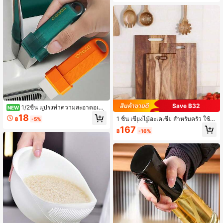
น้ำ
Save ฿32
1/2ชิ้น แปรงทำความสะอาดอเนก
NEW
ประสงค์ - ใช้ซ้ำได้ ไม่ต้องใช้แบตเตอรี่
18
1 ชิ้น เขียงไม้อะเคเซีย สำหรับครัว ใช้
฿
-5%
เหมาะสำหรับการทำความสะอาดเตาค
สำหรับหั่นเนื้อ ขนมปัง ผัก และผลไม้ - เ
167
รัวและห้องน้ำ - แปรงทำความสะอาดช่
฿
-16%
ขียงชาร์คูเทอรี เขียงเสิร์ฟชีส เหมาะสำ
องอ่างล้างหน้าในห้องน้ำ ขจัดคราบหิน
หรับการหั่นและแสดงอาหาร เขียงพกพ
ปูน สนิม และคราบกระจก/เครื่องมือทำ
าสำหรับแคมปิ้ง สิ่งจำเป็นสำหรับครัวบ้
ความสะอาด/แผ่นขัดและไม้ทำความส
านสไตล์โมเดิร์นคันทรี
ะอาด ตกแต่งสวนกลางแจ้ง พัดลม ตกแ
ต่งห้อง ของขวัญครู ตกแต่งงานแต่ง อุป
กรณ์วันหยุด เฟอร์นิเจอร์สวน สวน DIY
ตกแต่งห้องนอน ตกแต่งครัว สิ่งจำเป็นใ
นหอพัก ห้องเก็บของ สิ่งจำเป็นในการเดิ
นทาง อุปกรณ์งานปาร์ตี้ชายโสด อุปกร
ณ์โต๊ะ ตกแต่งบ้าน