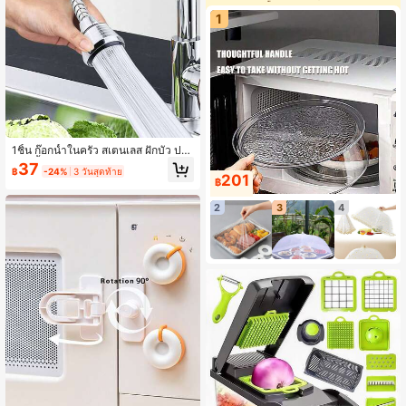
1
1ชิ้น ก๊อกน้ำในครัว สเตนเลส ฝักบัว ประ
หยัดน้ำ แรงดันสูง หัวฉีด อะแดปเตอร์ก๊
37
฿
-24%
3 วันสุดท้าย
อกน้ำ อ่างล้างหน้าในห้องน้ำ
201
฿
2
3
4