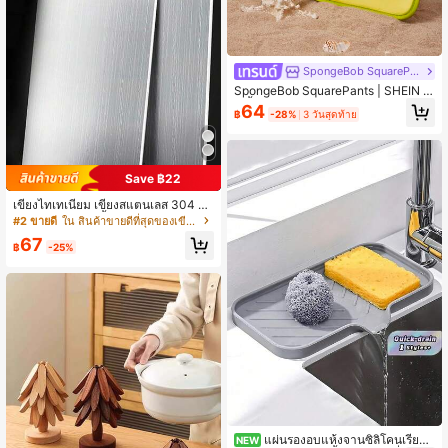
SpongeBob SquarePants
SpongeBob SquarePants | SHEIN 1/
2 ชิ้น ชุดฉนวนกันความร้อนลายการ์ตูน
64
฿
-28%
3 วันสุดท้าย
น่ารัก, ถุงมือเตาอบ/แผ่นรองฉนวน, สิ่งที่
ต้องมีสำหรับการอบในครัว, แยกแหล่งค
วามร้อนได้อย่างมีประสิทธิภาพ, เดี่ยว/ร
วม
Save ฿22
เขียงไทเทเนียม เขียงสแตนเลส 304 สำ
หรับครัว สำหรับเนื้อ ผลไม้ และผัก เขียง
#2 ขายดี
ใน สินค้าขายดีที่สุดของเขียงและเสื่อสำหรับห้องครัว
โลหะที่ทนทานสำหรับครัว
67
฿
-25%
แผ่นรองอบแห้งจานซิลิโคนเรียบห
NEW