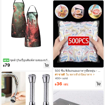
ชุดผ้ากันเปื้อนพิมพ์ลายสยองขวัญ
NEW
ฮาโลวีน 2 ชิ้น/1 ชิ้น - ลายตัวตลกน่ากลั
79
฿
วและไก่โครงกระดูก ผ้ากันเปื้อนทำอาห
ารในครัวปรับได้ สำหรับตกแต่งงานปา
500 ชิ้น ฟิล์มถนอมอาหารยืดหยุ่น - ฝา
ร์ตี้
ครอบจานใสยืดหยุ่น, ใช้ซ้ำได้, หลากห
#1 ขายดี
ใน หลากสี ฝาปิดอาหาร
ลายฟังก์ชัน, ไม่มีกลิ่น, ป้องกันฝุ่น เหมา
400+ sold
ะสำหรับบ้าน, ร้านอาหาร, ปิกนิก - เหม
36
าะกับขนาดจานทุกขนาด, สิ่งจำเป็นสำ
฿
-8%
หรับปิกนิก | ฟิล์มบรรจุภัณฑ์ตกแต่ง | ฟิ
ล์มพลาสติกใช้ซ้ำได้, ฟิล์มพลาสติกอาห
าร, สิ่งจำเป็นในครัว