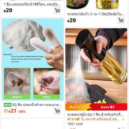
1 ชิ้น แผ่นรองก๊อกน้ำซิลิโคน, แผ่นป้องกั
นน้ำกระเด็นขอบแคบที่สามารถตัดได้,
29
฿
ถาดระบายน้ำด้านหลังก๊อกน้ำ, เหมาะ
ขวดสเปรย์แก้ว 2-in-1 เปิด/ปิดอัตโนมั
สำหรับที่ใส่สบู่, อุปกรณ์เสริมอเนกประส
ติ ใช้งานได้สองแบบ ขวดน้ำมันแก้วคว
29
งค์สำหรับอ่างล้างจาน, เหมาะสำหรับอ่
฿
ามจุขนาดใหญ่ ป้องกันการรั่วซึม ไม่ติด
างล้างจานในครัวและห้องน้ำ และชั้นว
ขวดสเปรย์น้ำมันมะกอกและขวดน้ำมัน
างจาน, กันน้ำ ป้องกันน้ำล้น อุปกรณ์ตก
เหมาะสำหรับการปรุงอาหาร การย่าง ส
แต่งบ้าน
ลัด การอบ หม้อทอดไร้น้ำมัน และการตั้
งแคมป์
50 ชิ้น ปลอกนิ้วทำความสะอาดหู
NEW
Save ฿2
แบบใช้ซ้ำได้ ออกแบบมาโดยเฉพาะสำ
21
฿
-28%
หรับสุนัขและแม่สุนัข และยังเหมาะสำห
ขวดสเปรย์น้ำมัน 1 ชิ้น สำหรับครัวเรือน
รับแมวและแม่แมวอีกด้วย เป็นของขวั
บาร์บีคิว น้ำมันมะกอก น้ำมันปรุงอาหา
#1 ขายดี
ใน หลากสี เครื่องพ่นน้ำมันและถังเก็บน้ำมัน
ญที่สมบูรณ์แบบสำหรับสุนัข/แมว รวมถึ
ร สเปรย์ละออง ลดไขมัน อุปกรณ์สเปรย์
100+ sold
งแม่สุนัข/แม่แมว ปลอกนิ้วทำความสะอ
น้ำมัน ขวดสเปรย์เติมได้ สำหรับ BBQ ก
าดหูเหล่านี้มีเนื้อนุ่ม ใช้งานง่าย และไม่