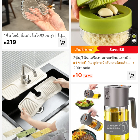
1ชิ้น โถน้ำผึ้งแก้วโบโรซิลิเกตสูง | โปร่ง
ใสพร้อมที่คนและฝาปิด | ตกแต่งรูปผึ้ง |
219
฿
ที่เก็บสุญญากาศสำหรับน้ำผึ้ง, น้ำเชื่อม
และแยม
Save ฿9
2ชิ้น/1ชิ้น เครื่องบดกระเทียมแบบมือ - เ
ครื่องมือครัวหลายฟังก์ชัน สามารถใช้
#1 ขายดี
ใน อุปกรณ์ครัวยอดนิยมสำหรับฤดูร้อนและกิจกรรมกลางแจ
สำหรับสับ หั่น และบด เหมาะสำหรับใช้
200+ sold
ในบ้าน ร้านอาหาร กลางแจ้ง การเดินท
10
าง และรถขายอาหาร ออกแบบพกพาด้ว
฿
-47%
ยมือ เครื่องบดกระเทียมพลาสติกและกลี
บกระเทียม อุปกรณ์ครัว อุปกรณ์ทำอาห
าร สิ่งจำเป็นสำหรับการเดินทางและกล
างแจ้ง พกพาง่าย ตกแต่งบ้าน ฤดูกาลก
ลับโรงเรียน ของขวัญสำหรับผู้หญิง ของ
ขวัญสำหรับผู้ชาย