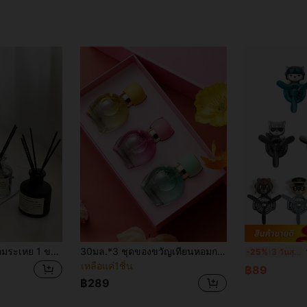
5 ชิ้น/เซ็ต (น้ำมันหอมระเหย 1 ขวด + ก้านไม้หอม 4 ก้าน) - ชุดน้ำหอมปรับอากาศในบ้านแบบไร้เปลวไฟ กลิ่นหอมติดทนนาน เหมาะสำหรับห้องนอน ห้องน้ำ และห้องนั่งเล่น เหมาะสำหรับอโรมาเธอราพี, ปรับอากาศ, ของขวัญน้ำหอม, ของตกแต่งบ้าน และของตกแต่งเดือนรอมฎอน
30มล.*3 ชุดของขวัญเทียนหอมกลิ่นโปรวองซ์, กลิ่นดอกไม้และผลไม้รวม, สเปรย์ปรับอากาศสดชื่น, ชุด 3 ชิ้น, ของขวัญวันหยุดสำหรับเพื่อน
-25%
3 วันสุดท้าย
เหลือแค่1ชิ้น
฿89
฿289