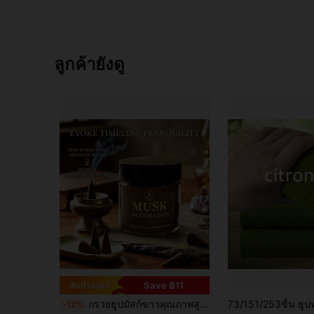
ลูกค้ายังดู
Save ฿11
กรวยธูปมัสก์ขาวคุณภาพสูง - 17/51/171 ชิ้น บรรจุในกระป๋องอย่างประณีต ปล่อยกลิ่นหอมอบอุ่นและจิตวิญญาณ สัมผัสช่วงเวลาที่สงบแตกต่าง เสริมสร้างพิธีกรรมประจำวันของคุณ เหมาะสำหรับโยคะ การทำสมาธิ การอ่าน และการตกแต่งสำนักงานที่บ้าน - ของที่ระลึกที่สมบูรณ์แบบสำหรับวันขอบคุณพระเจ้า คริสต์มาส ฮาโลวีน วันวาเลนไทน์ รอมฎอน และการสำเร็จการศึกษา
-12%