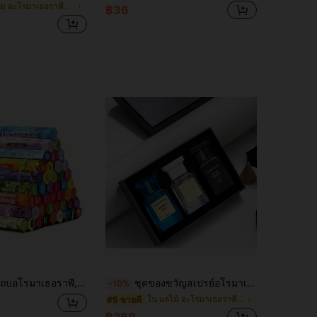
ใน หอม อะโรมาเธอราพีแบบไม่ใช้ไฟ
฿36
 วานิลลา, ปาโลซานโต, ไม้จันทน์, ลาเวนเดอร์ และอื่นๆ, เหมาะสำหรับโยคะ, การทำสมาธิ, การทำความสะอาดพลังงานเชิงลบ และการตกแต่งบ้าน, (เวลาเผาไหม้ประมาณ 30-40 นาที)
ชุดของขวัญสเปรย์อโรมาเทอราพี 3 ชิ้น ของเหลวหอมไร้เปลวไฟเทียบเท่าแบรนด์ สเปรย์หอมพรีเมียม 3 กลิ่น สเปรย์ปรับอากาศพกพา เหมาะสำหรับใช้ในร่มและกลางแจ้งในชีวิตประจำวันเพื่อขจัดกลิ่น เหมาะสำหรับการเดินทางประจำวัน การท่องเที่ยว การออกเดท และโอกาสอื่นๆ เพื่อเพิ่มกลิ่นหอม
-10%
ใน ผลไม้ อะโรมาเธอราพีแบบไม่ใช้ไฟ
#5 ขายดี