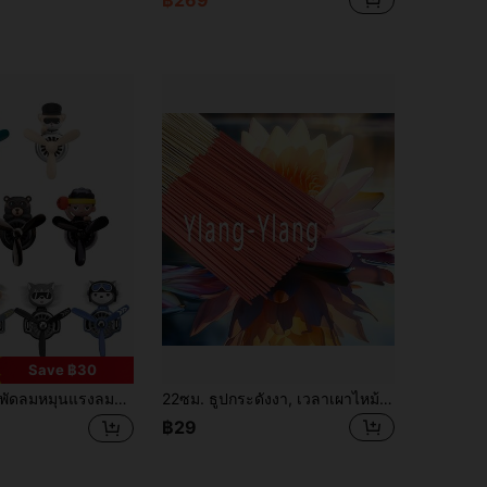
฿269
Save ฿30
พัดลมหมุนแรงลมน่ารัก ตุ๊กตาสุนัขฮัสกี้ ตกแต่งรถยนต์ กลิ่นหอมสดชื่น
22ซม. ธูปกระดังงา, เวลาเผาไหม้ประมาณ 45 นาที, เหมาะสำหรับกิจกรรมในร่มและของขวัญ | ตกแต่งกลิ่นหอมในห้องนอน, ห้องหนังสือ, ห้องนั่งเล่น | ผ่อนคลายจิตใจ | ดีไซน์ไม้ไผ่หรูหรา, เติมเต็มชีวิตที่อบอุ่น | พกพาสะดวกและใช้งานง่าย, เพลิดเพลินกับชีวิตที่ช้าลง
฿29