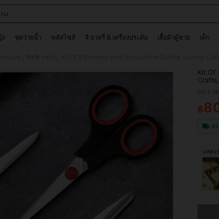
ปรง
and down arrow keys to navigate search การค้นหาล่าสุด and ค้นหา. Press Enter to
ญิง
ชุดว่ายน้ำ
พลัสไซส์
จิวเวลรี่ & เครื่องประดับ
เสื้อผ้าผู้ชาย
เด็ก
หอมระเหย
ดิฟฟิวเซอร์
Kit Of 3 Stainless Steel Scissors For Cutting, Sewing, Cra
/
/
Kit Of
Crafts
SKU: s
8
฿
PR
ส่ง
แสดงร
ขออภัย 