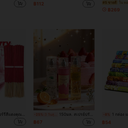
#5 ขายดี
฿112
฿269
ธูปหอมกลิ่นสตรอเบอร์รี่สีแดงคุณภาพสูง - กลิ่นสตรอเบอร์รี่ติดทนนานพร้อมกลิ่นอายของไม้, ของขวัญสำหรับทำสมาธิ โยคะ บ้าน สำนักงาน ปาร์ตี้ วันหยุด, กลิ่นหอมติดทนนานช่วยบรรเทาความเหนื่อยล้า (ไม่กระจายตัว, เผาไหม้อย่างสม่ำเสมอ)
150มล. สเปรย์ปรับอากาศและน้ำหอมระงับกลิ่นกาย Victoria ติดทนนาน, อโรมาเธอราพีความจุขนาดใหญ่, กลิ่นดอกไม้, กลิ่นขนมหวาน, กลิ่นผลไม้, กลิ่นสมุนไพร. สเปรย์สำหรับใช้ในบ้าน, ห้องน้ำ, สำนักงาน, อโรมาเธอราพีคุณภาพ, เหมาะสำหรับปีใหม่, วันวาเลนไทน์ เพื่อสร้างบรรยากาศที่สดชื่นและผ่อนคลาย
1 กล่อง แถบอโรมาเธอราพี, เพลิดเพลินกับกลิ่นหอมของอินเดียด้วยธูป 20 แท่ง- ไวท์เสจ,
-25%
3 วันสุดท้าย
-8%
฿67
฿54