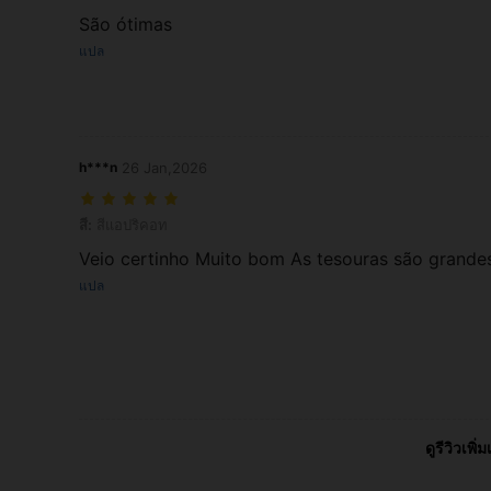
São ótimas
แปล
h***n
26 Jan,2026
สี: สีแอปริคอท
สี:
สีแอปริคอท
Veio certinho Muito bom As tesouras são grande
แปล
ดูรีวิวเพิ่ม