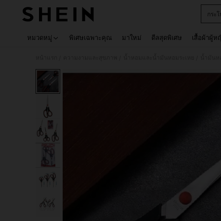
กระโ
Use up 
หมวดหมู่
พิเศษเฉพาะคุณ
มาใหม่
ดีลสุดพิเศษ
เสื้อผ้าผู้ห
หน้าแรก
ความงามและสุขภาพ
น้ำหอมและน้ำมันหอมระเหย
น้ำมัน
/
/
/