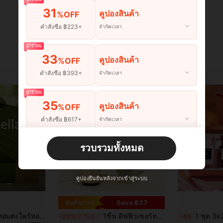
31
คูปองสินค้า
%OFF
คำสั่งซื้อ ฿223+
จำกัดเวลา
ผู้ใช้ใหม่
33
คูปองสินค้า
%OFF
คำสั่งซื้อ ฿393+
จำกัดเวลา
ผู้ใช้ใหม่
35
คูปองสินค้า
%OFF
คำสั่งซื้อ ฿617+
จำกัดเวลา
ผู้ใช้ใหม่
รวบรวมทั้งหมด
คูปองสินค้า
35
%OFF
ต่อยอดที่ ฿467
คำสั่งซื้อ ฿897+
จำกัดเวลา
คูปองยืนยันหลังจากเข้าสู่ระบบ
Save ฿37
73/151/253ชิ้น ธูปหอมตะไคร้หอมคุณภาพสูง - ระยะเวลาการเผาไหม้ 45 นาที, กลิ่นหอมสำหรับฤดูร้อน, เหมาะสำหรับบ้าน, แคมป์ปิ้ง, ลานบ้าน, สระว่ายน้ำและกิจกรรมกลางแจ้ง - โยคะ, ทำสมาธิ, ผ่อนคลาย, ของตกแต่งวันหยุด (ฮัลโลวีน/คริสต์มาส/อีสเตอร์/วันขอบคุณพระเจ้า)
1ชิ้น ดิฟฟิวเซอร์หอมกลิ่นวนิลลา ความจุขนาดใหญ่ 250 มล. ช่วยกำจัดกลิ่น ให้อากาศกระจ่างชื่น กลิ่นหอมติดทนนาน
1 ชุด 3x30ml/ชุด กล่องของขวัญอโรมาเทอราพีไม้กฤษณาไร้เปลวไฟ ผสมผสานกลิ่นไม้และดอกไม้ ให้ก
-25%
3 วันสุดท้าย
-4%