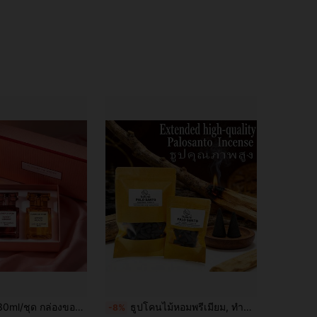
ลิ่นหอมยาวนาน ผลิตภัณฑ์อโรมาเทอราพีไร้เปลวไฟระดับไฮเอนด์หรูหรานี้มีฟังก์ชันขจัดกลิ่นและเพิ่มกลิ่นหอม กล่องของขวัญอโรมาเทอราพีนี้เหมาะมากสำหรับใช้ส่วนตัวหรือเป็นของขวัญ
ธูปโคนไม้หอมพรีเมียม, ทำด้วยมือ, กลิ่นธรรมชาติ, เหมาะสำหรับโยคะ, การทำสมาธิ, การอ่าน และการตกแต่งบ้าน/สำนักงาน - ของขวัญที่ระลึกที่สมบูรณ์แบบสำหรับวันขอบคุณพระเจ้า, คริสต์มาส, ฮาโลวีน, วันวาเลนไทน์, รอมฎอน และการสำเร็จการศึกษา
-8%