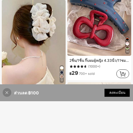
#4 ขายดี
ใน ABS กรงเล็บผม
14
(1000+)
2ชิ้น/1ชิ้น กิ๊บผมผู้หญิง 4.33นิ้ว/11ซม. พลาสติก ลายจุดสีน้ำเงิน โบว์สีแดง กิ๊บผมสีพื้น อุปกรณ์เสริมชุดชายหาด กิ๊บหรูหรา
#4 ขายดี
#4 ขายดี
ใน ABS กรงเล็บผม
ใน ABS กรงเล็บผม
(1000+)
(1000+)
#4 ขายดี
ใน ABS กรงเล็บผม
29
฿
700+ sold
(1000+)
#1 ขายดี
ใน สีเบจ กรงเล็บผม
11
(1000+)
1ชิ้น กิ๊บติดผมผู้หญิงสีพื้นเงาผ้าซีร์ซัคเกอร์โบว์, กิ๊บกรงเล็บแฟชั่นหรูหรา, เหมาะสำหรับใช้ประจำวัน (กรงเล็บผม 13ซม.-15ซม.)
#1 ขายดี
#1 ขายดี
ใน สีเบจ กรงเล็บผม
ใน สีเบจ กรงเล็บผม
ส่วนลด ฿100
เพิ่มเข้ารถเข็น
ลงทะเบียน
(1000+)
(1000+)
#1 ขายดี
ใน สีเบจ กรงเล็บผม
39
฿
200+ sold
(1000+)