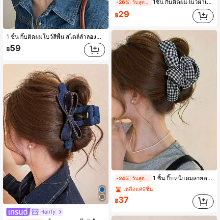
934 ผู้ติดตาม
4.88
1ชิ้น กิ๊บติดผมโบว์ผ้าเรียบง่าย, กิ๊บติดผมสำหรับทรงผมครึ่งหัว อุปกรณ์เสริมผมที่จำเป็นสำหรับวันหยุด กิ๊บติดผมสำหรับชายหาดฤดูร้อน, เดินทาง, วันเกิด
-26%
วันสุดท้าย
29
฿
934 ผู้ติดตาม
4.88
1 ชิ้น กิ๊บติดผมโบว์สีพื้น สไตล์ลำลองหรูหรา ผ้าโพลีเอสเตอร์ โบว์เดนิมสองชั้นพร้อมตัวอักษร กิ๊บหนีบผมขนาดใหญ่ เหมาะสำหรับการจับคู่และสวมใส่ในชีวิตประจำวันทุกฤดูกาล
59
฿
934 ผู้ติดตาม
4.88
1 ชิ้น กิ๊บหนีบผมลายตารางสีดำและขาว, กิ๊บหนีบผมลายตารางโบว์, อุปกรณ์เสริมผมที่หรูหราสำหรับผู้หญิง กิ๊บผมสำหรับวันหยุดชายหาด
-24%
วันสุดท้าย
เหลือแค่9ชิ้น
37
฿
Hairfy