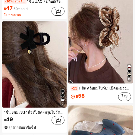
1ชิ้น UACIFE กิ๊บผีเสื้อสำหรับผู้หญิง - อุปกรณ์เสริมผมโบว์สีน้ำเงินขนาดใหญ่ เหมาะสำหรับผมหนาและผมบาง
-20%
ช่วง 1 วันที่ผ่านมา
47
฿
60+ sold
โดยประมาณ
10
1 ชิ้น คลิปผมโบว์ปมเม็ดมะม่วงสำหรับผู้หญิง สไตล์โบฮีเมียน เหมาะสำหรับวันหยุดและฉากถ่ายรูปวันหยุดต่างๆ เรียบง่ายและหรูหรา
-2%
58
฿
7
1ชิ้น 8ซม./3.14นิ้ว กิ๊บติดผมรูปโบว์สองด้านสีดำกำมะหยี่ลายตัวอักษรไขว้สำหรับผู้หญิง, ดีไซน์มินิมอลทันสมัย, เหมาะสำหรับใช้ในชีวิตประจำวัน กิ๊บหนีบผมแฟชั่นสำหรับผู้หญิง เครื่องประดับผมหรูหรา กิ๊บหนีบผมสำหรับฤดูร้อน ชายหาด วันหยุดพักผ่อน กิ๊บติดผมสำหรับเทศกาล,ปาร์ตี้
49
฿
ลูกค้ากลับมาซื้อซ้ำ!