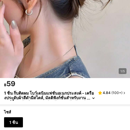
1/5
59
฿
1 ชิ้น กิ๊บติดผม โบว์เดนิมแฟชั่นอเนกประสงค์ - เครื่อ
4.84
(
100+
)
งประดับผ้าสีดำมีสไตล์, มัลติฟังก์ชั่นสำหรับงาน
ปาร์ตี้และวันเกิด, เหมาะสำหรับของขวัญวันแม่,
เหมาะสำหรับทุกโอกาส, ของขวัญที่สวยงามสำหรับเ
ด็กผู้หญิงและเพื่อนซี้ เครื่องประดับผม กิ๊บหนีบผมหรูห
ไซส์
รา, เครื่องประดับโบว์, ของใช้ในโรงเรียน, เครื่องปร
ะดับฤดูใบไม้ร่วงสำหรับวิทยาลัย ฤดูใบไม้ร่วง ฤดูหนา
1 ชิ้น
ว สำหรับชุดวันหยุด ผู้หญิง ชายหาดฤดูร้อน, การเดิน