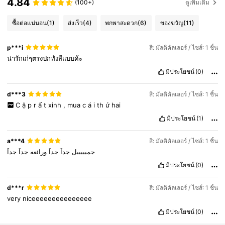
4.84
(100+)
ดูเพิ่มเติม
ซื้อต่อแน่นอน
(1)
ส่งเร็ว
(4)
พกพาสะดวก
(6)
ของขวัญ
(11)
p***i
สี: มัลติคัลเลอร์ / ไซส์: 1 ชิ้น
น่ารักเก๋ๆตรงปกทั้งสีแบบค้ะ
มีประโยชน์
(0)
d***3
สี: มัลติคัลเลอร์ / ไซส์: 1 ชิ้น
C
ặ
p
r
ấ
t
xinh
,
mua
c
á
i
th
ứ
hai
มีประโยชน์
(1)
a***4
สี: มัลติคัลเลอร์ / ไซส์: 1 ชิ้น
جميييييل
جداً
جداً
ورائعه
جداً
جداً
มีประโยชน์
(0)
934 ผู้ติดตาม
4.88
d***r
สี: มัลติคัลเลอร์ / ไซส์: 1 ชิ้น
very
niceeeeeeeeeeeeeee
มีประโยชน์
(0)
934 ผู้ติดตาม
4.88