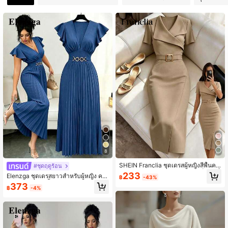
8
SHEIN Franclia ชุดเดรสผู้หญิงสีพื้นคว
#ชุดฤดูร้อน
ามยาวกลางตัว พร้อมดีไซน์หัวเข็มขัดสี่
233
Elenzga ชุดเดรสยาวสำหรับผู้หญิง คอ
฿
-43%
เหลี่ยมโลหะ ชุดสตรีทคอมมิวท์เดทที่หรู
วี แขนระบาย สีพื้น ตกแต่งโลหะ กระดุม
373
หราและเข้ารูป วันวาเลนไทน์ 2026 ฤดู
฿
-4%
จีบ ดีไซน์หรูหรา สำหรับงานปาร์ตี้ วันห
ใบไม้ผลิ/ฤดูร้อน ใหม่ อเนกประสงค์สำห
ยุด ดินเนอร์ ค็อกเทล
รับการออกไปข้างนอก การรวมตัว งาน
ปาร์ตี้ สีเขียว ฤดูใบไม้ผลิช่วงต้น แขนสั้
น คอไม่สมมาตร พร้อมเข็มขัด