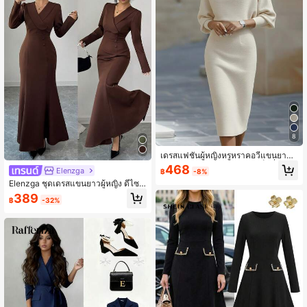
8
เดรสแฟชั่นผู้หญิงหรูหราคอวีแขนยาว,
ดีไซน์แขนค้างคาว, รัดเอว, เซ็กซี่และส
468
Elenzga
฿
-8%
ง่างาม
Elenzga ชุดเดรสแขนยาวผู้หญิง ดีไซน์
หรูหรา คอปกแบบอสมมาตร ติดกระดุม
389
฿
-32%
เอวเข้ารูป ชายกระโปรงบาน เหมาะสำ
หรับใส่ลำลอง, ไปทำงาน, สไตล์โมเดิร์
น, วันหยุดพักผ่อน, จิบน้ำชายามบ่าย, ค
ริสต์มาส, งานเลี้ยงทางการ