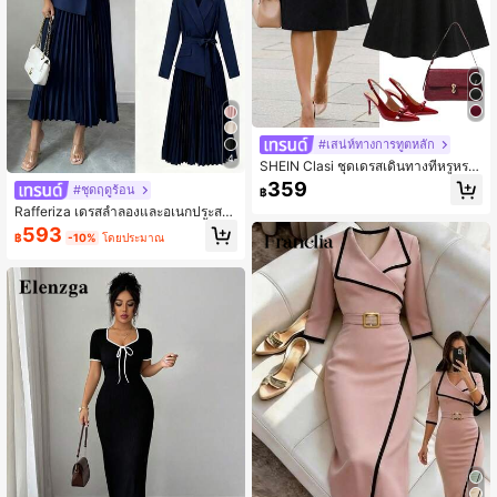
#เสน่ห์ทางการทูตหลัก
4
SHEIN Clasi ชุดเดรสเดินทางที่หรูหรา
เหมาะสำหรับใส่ไปทำงาน โบสถ์ วันครู
359
#ชุดฤดูร้อน
฿
สีดำ ฤดูใบไม้ร่วง
Rafferiza เดรสลำลองและอเนกประสง
ค์หรูหราสำหรับเดินทางพร้อมปกเสื้อสูท
593
฿
-10%
โดยประมาณ
แบบปะติด, แขนยาว, ดีไซน์ 2-in-1, เด
รสพลีทเข้ารูป, เดรสยาวปานกลางสำหรั
บฤดูใบไม้ร่วงและฤดูหนาวของผู้หญิง, เ
ดรสปาร์ตี้ของผู้หญิง, เดรสปาร์ตี้หรูหรา,
เดรสฤดูหนาวของผู้หญิง, เดรสราตรีหรู
หราของผู้หญิง, เดรสสีกรมท่า, ชุดหรูหร
าของผู้หญิง, ชุดสูทหรูหราของผู้หญิง, ชุ
ดวันขอบคุณพระเจ้าที่ทันสมัยและหรูหร
า, เสื้อผ้าปีใหม่, เดรสปาร์ตี้หรูหราของผู้
หญิง