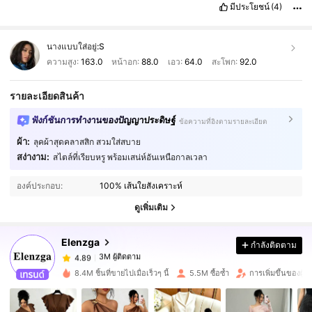
มีประโยชน์
(4)
นางแบบใส่อยู่:
S
ความสูง:
163.0
หน้าอก:
88.0
เอว:
64.0
สะโพก:
92.0
รายละเอียดสินค้า
ฟังก์ชันการทำงานของปัญญาประดิษฐ์
ข้อความที่อิงตามรายละเอียด
ผ้า:
ลุคผ้าสุดคลาสสิก สวมใส่สบาย
สง่างาม:
สไตล์ที่เรียบหรู พร้อมเสน่ห์อันเหนือกาลเวลา
3M ผู้ติดตาม
4.89
องค์ประกอบ:
100% เส้นใยสังเคราะห์
3M ผู้ติดตาม
ดูเพิ่มเติม
4.89
Elenzga
กำลังติดตาม
3M ผู้ติดตาม
4.89
g***2
จ่าย
1 วันที่ผ่านมา
8.4M ชิ้นที่ขายไปเมื่อเร็วๆ นี้
5.5M ซื้อซ้ำ
การเพิ่มขึ้นของผู้
3M ผู้ติดตาม
4.89