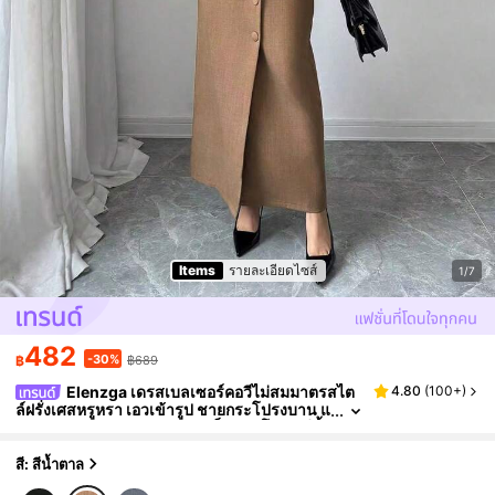
Items
รายละเอียดไซส์
1/7
482
-30%
฿
฿689
Elenzga เดรสเบลเซอร์คอวีไม่สมมาตรสไต
4.80
(
100+
)
ล์ฝรั่งเศสหรูหรา เอวเข้ารูป ชายกระโปรงบาน แ
ขนยาว สำหรับออฟฟิศ พร้อมเข็มกลัดโลหะ สีน้ำ
ตาลโทนฤดูใบไม้ร่วง สำหรับใส่ไปทำงาน
สี: สีน้ำตาล