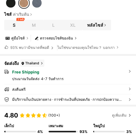
ไซส์
ค่าเริ่มต้น
3 left
S
M
L
XL
พลัสไซส์
คู่มือไซส์
ตรวจสอบไซส์ของฉัน
ไม่ใช่ขนาดของคุณใช่ไหม？ บอกเรา
93%
พบว่ามีขนาดที่พอดี
จัดส่งถึง
Thailand
Free Shipping
ประมาณวันจัดส่ง:
4-7 วันทำการ
ส่งคืนฟรี
มีบริการเก็บเงินปลายทาง · การชำระเงินที่ปลอดภัย · การปกป้องความเป็นส่วนตัว
4.80
(100+)
ดูเพิ่มเติม
เล็กไป
เหมาะสม
ใหญ่ไป
4%
93%
3%