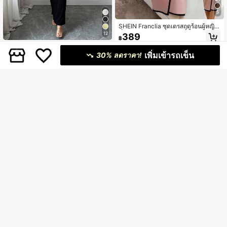
5
SHEIN Franclia ชุดเดรสฤดูร้อนผู้หญิง
ที่หรูหรา, ชุดเดรสฤดูร้อนที่หลากหลาย,
12
389
฿
ปกเสื้อ + ตกแต่งเข็มขัด, ชายกระโปรงผ่
า, ชุดเดรสผ้าที่มีพื้นผิว, ชุดเดรสลำลอง,
#ชุดฤดูร้อน
เพิ่มเข้ารถเข็น
ชุดเดรสฤดูร้อน, การเดินทาง, ประจำวั
30% ลดราคา!
Elenzga ชุดเดรสยาวเข้ารูปแขนสั้นดีไ
น, ฤดูหนาว, ฤดูใบไม้ผลิ, ฤดูใบไม้ร่วง,
ซน์ผูกโบว์ที่เอวคอเสื้อหัวใจสีแอปริคอท
309
การประชุม, การเจรจาธุรกิจ, สำนักงาน
฿
สุดหรูสำหรับผู้หญิง, ฤดูใบไม้ผลิ/ฤดูร้อน
ประจำวัน, การออกเดท, เครื่องแต่งกาย
วิชาชีพครูในเมือง, ชุดคริสต์มาสปีใหม่,
การรวมตัวแบบลำลอง, ชุดเดินทาง, มีค
วามสามารถ, หรูหรา, มินิมอล, มีเสน่ห์,
สวมใส่ได้ทุกฤดู, ชุดชายหาด, ชุดฤดูร้อ
น, ชุดพักผ่อน, ชุดชายทะเล, ชุดทางกา
ร, ชุดฤดูร้อนผู้หญิง
เดรสผู้หญิงคอวีแขนสั้นสไตล์หรูหราสำ
หรับฤดูใบไม้ผลิ ฤดูร้อน ฤดูใบไม้ร่วง เด
#9 ได้รับคะแนนสูงสุด
ใน ซับซ้อน ชุดสตรี
รสเข้ารูปสีพื้นสำหรับที่ทำงาน เดรสเข้า
5
395
รูปเอวรูดหรูหรา เหมาะสำหรับการเดิน
฿
-8%