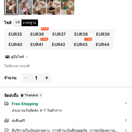
US
ไซส์
:
มาตรฐาน
9 left
EUR35
EUR36
EUR37
EUR38
EUR39
9 left
7 left
EUR40
EUR41
EUR42
EUR43
EUR44
คู่มือไซส์
ไซส์ตรงตามปกติ
จำนวน:
จัดส่งถึง
Thailand
Free Shipping
ประมาณวันจัดส่ง:
4-7 วันทำการ
ส่งคืนฟรี
มีบริการเก็บเงินปลายทาง · การชำระเงินที่ปลอดภัย · การปกป้องความเป็นส่วนตัว