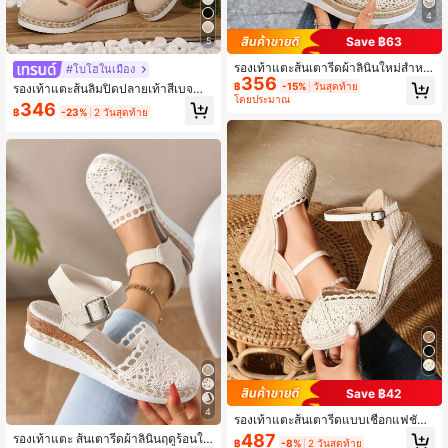
4
Save ฿63
5
รองเท้าแตะส้นเตารีดผ้าลินินใหม่สำหรั
#โบโฮในเมือง
356
บฤดูร้อนสำหรับผู้หญิง, รองเท้าแตะโรมั
฿
-15%
วันสุดท้าย
รองเท้าแตะส้นลิ่มปิดปลายเท้าสีเบจสำ
นแบบสานกลวงพื้นหนาแพลตฟอร์มพร้
โดยประมาณ
หรับผู้หญิง สไตล์โบฮีเมียน สำหรับชาย
346
อมสายรัดปรับได้
฿
-23%
2 วันสุดท้าย
หาดและวันหยุดพักผ่อน ฤดูร้อน ไซส์ 35
-44
Save ฿42
4
รองเท้าแตะส้นเตารีดแบบเชือกแฟชั่น
ลำลองหัวปิดระบายอากาศสำหรับผู้หญิ
487
รองเท้าแตะ ส้นเตารีดผ้าลินินฤดูร้อนให
฿
-8%
2 วันสุดท้าย
ง