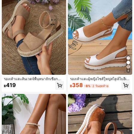
4
รองเท้าแตะผู้หญิงไซส์ใหญ่สไตล์โบฮีเมี
รองเท้าแตะส้นเวดจ์พื้นหนาถักเชือกสำ
ยน สีเบจและสีดำ เปิดนิ้วเท้า พื้นหนา ส
หรับฤดูร้อนใหม่ ช่วยเพิ่มความสูงและ
358
419
฿
-8%
2 วันสุดท้าย
฿
ายรัดปรับได้ด้วยหัวเข็มขัด สไตล์แฟชั่
ทำให้ดูเพรียว ใส่ได้ทุกวัน อเนกประสงค์
นลำลองสำหรับชายหาดและวันหยุด รอ
สบาย เหมาะสำหรับใส่กลางแจ้ง ท่องเที่
งเท้าแพลตฟอร์มสีขาวเปิดนิ้วเท้า
ยว และเดินทางไปทำงาน ไม่เมื่อย เปิด
หัวเท้า ไซซ์ใหญ่ สไตล์โรมัน พื้นแพลต
ฟอร์ม ลำลอง หัวกลม สายถักฟางพร้อม
หัวเข็มขัด สายรัดส้น หัวกลมเปิดนิ้ว สา
ยรัดข้อเท้า ถักเชือก สีพื้น สำหรับผู้หญิง
พร้อมหัวเข็มขัดโลหะ ดีไซน์เรียบง่ายคล
าสสิก