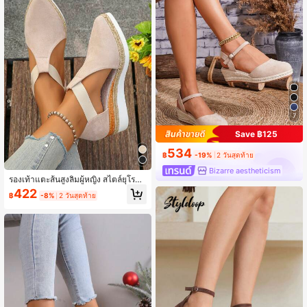
7
Save ฿125
534
฿
-19%
2 วันสุดท้าย
Bizarre aestheticism
รองเท้าแตะส้นสูงลิ่มผู้หญิง สไตล์ยุโรปแ
ละอเมริกา คอลเลกชันใหม่ต้นฤดูใบไม้ร่
422
฿
-8%
2 วันสุดท้าย
วง 2026 พื้นหนาแบบแพลตฟอร์ม หัวแ
หลม ดีไซน์ฉลุโปร่ง เปิดส้น สายคาดไข
ว้ ยืดหยุ่น หัวปิด เว้าลึก