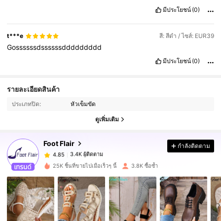
มีประโยชน์
(0)
t***e
สี: สีดำ / ไซส์: EUR39
Gossssssdssssssddddddddd
มีประโยชน์
(0)
3.4K ผู้ติดตาม
4.85
รายละเอียดสินค้า
ประเภทปิด:
หัวเข็มขัด
3.4K ผู้ติดตาม
4.85
ดูเพิ่มเติม
Foot Flair
กำลังติดตาม
3.4K ผู้ติดตาม
4.85
P***2
จ่าย
1 วันที่ผ่านมา
25K ชิ้นที่ขายไปเมื่อเร็วๆ นี้
3.8K ซื้อซ้ำ
3.4K ผู้ติดตาม
4.85
3.4K ผู้ติดตาม
4.85