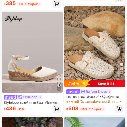
ม่ สำหรับสตรี, รองเท้าแตะโรมัน หวาย
385
฿
-8%
2 วันสุดท้าย
ระบายอากาศ แบบผูก ใส่เข็มขัดปรับได้
4
Save ฿111
10
Ruifeng Shoes
HGUIGJ รองเท้าแตะมิวล์ผู้หญิงแบบสว
Styleloop
ม หัวปิด พื้นหนา ถักฟางตาข่าย สไตล์โ
#7 ขายดี
ใน แพลตฟอร์ม รองเท้าแตะผู้หญิง
Styleloop รองเท้าแตะส้นเตารีดแพลต
บฮีเมียนวินเทจ รองเท้าแตะชายหาด เห
ฟอร์มถักเชือกสำหรับผู้หญิง สไตล์พักผ่อ
508
436
มาะสำหรับเที่ยวทะเล
฿
-18%
2 วันสุดท้าย
฿
-11%
น BOHO Chic ย้อนยุค อเมริกันตะวันต
ก สำหรับเทศกาลดนตรี ปาร์ตี้ ชุดคริสต์
มาส วันวาเลนไทน์ ชุดพักผ่อน ของจำเ
ป็นสำหรับการเดินทาง รองเท้าฤดูร้อน