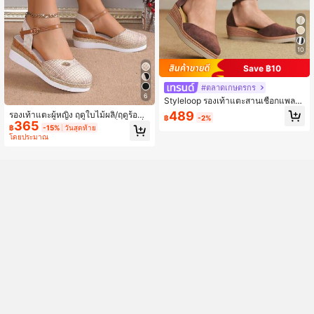
10
Save ฿10
#ตลาดเกษตรกร
6
Styleloop รองเท้าแตะสานเชือกแพลต
ฟอร์มส้นเตารีดสำหรับผู้หญิง, สไตล์วัน
489
รองเท้าแตะผู้หญิง ฤดูใบไม้ผลิ/ฤดูร้อน
฿
-2%
หยุดพักผ่อน BOHO Chic Retro Ameri
365
2026, รองเท้าชาวประมงหัวเข็มขัดเดี่ย
฿
-15%
วันสุดท้าย
can Western Music Festival Party O
วใหม่, พื้นลินิน, ส้นลิ่ม, หัวรองเท้าสไตล์
โดยประมาณ
utfit
แฟรี่, รองเท้าแตะโรมันถักทอสำหรับผู้ห
ญิง