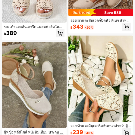
4
Save ฿86
รองเท้าแตะส้นเวดจ์ปิดหัว สีเบจ สำหรับ
ผู้หญิง สไตล์โบฮีเมียน สำหรับชายหาด
343
รองเท้าแตะส้นเตารีดแพลตฟอร์มใหม่
฿
-20%
และวันหยุดฤดูร้อน ไซส์ 35-44
สำหรับฤดูร้อนของผู้หญิง, รองเท้าแตะส้
389
฿
นสูงแบบกลวงเปิดนิ้วเท้าแบบสบาย ๆ
น้ำหนักเบา, สิ่งจำเป็นสำหรับการเดินท
าง
รองเท้าแตะส้นเตารีดพื้นหนาสำหรับผู้ห
ญิง ดีไซน์แฟชั่นแบบฉลุ หัวปิด มีหัวเข็
239
ผู้หญิง พลัสไซส์ หนังนิ่มเทียม ประกบ แ
฿
-40%
มขัด สไตล์โมริ สำหรับเที่ยวพักผ่อนฤดูร้