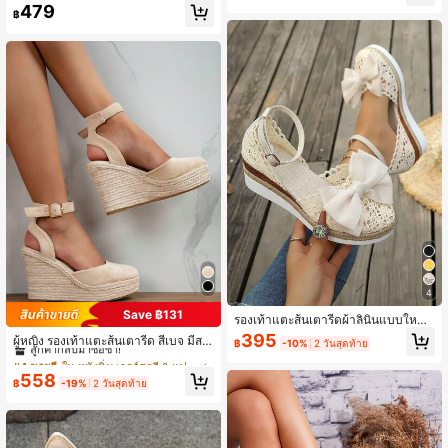
ฟชั่น น้ำหนักเบา รองเท้าผ้าใบ เอสพาด
479
อน สีเบจ ระบายอากาศได้ ด้านหลังปิด
฿
ริลล์ รองเท้าแตะ พร้อม สง่างาม ส้นเตา
แบบพื้นแบน
รีด มีส้น & หนา ฝ่าเท้า
4
Save ฿131
รองเท้าแตะส้นเตารีดผ้าลินินแบบใหม่
#4 ขายดี
ใน หนังนิ่ม เวดจ์สตรี & แฟลตฟอร์ม
สำหรับฤดูร้อนสำหรับผู้หญิง, รองเท้าแต
395
ลูกค้ากลับมาซื้อซ้ำ!
ผู้หญิง รองเท้าแตะส้นเตารีด สีเบจ มีสา
฿
-10%
2 วันสุดท้าย
ะโรมันแบบทอแบบกลวงด้านล่างหนาแ
ยพันข้อเท้า แบบทอ , ทรงหัวกลม รองเท้
#4 ขายดี
#4 ขายดี
ใน หนังนิ่ม เวดจ์สตรี & แฟลตฟอร์ม
ใน หนังนิ่ม เวดจ์สตรี & แฟลตฟอร์ม
พลตฟอร์มผูกโบว์พร้อมสายรัดปรับได้
าส้นสูง สำหรับ วันหยุด
ลูกค้ากลับมาซื้อซ้ำ!
ลูกค้ากลับมาซื้อซ้ำ!
558
฿
-19%
2 วันสุดท้าย
#4 ขายดี
ใน หนังนิ่ม เวดจ์สตรี & แฟลตฟอร์ม
ลูกค้ากลับมาซื้อซ้ำ!