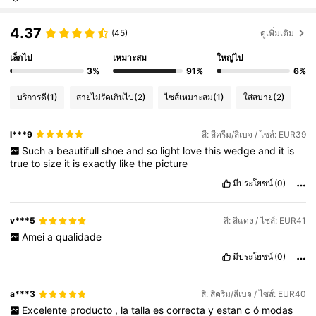
4.37
(45)
ดูเพิ่มเติม
เล็กไป
เหมาะสม
ใหญ่ไป
3%
91%
6%
บริการดี
(1)
สายไม่รัดเกินไป
(2)
ไซส์เหมาะสม
(1)
ใส่สบาย
(2)
l***9
สี: สีครีม/สีเบจ / ไซส์: EUR39
Such
a
beautifull
shoe
and
so
light
love
this
wedge
and
it
is
true
to
size
it
is
exactly
like
the
picture
มีประโยชน์
(0)
v***5
สี: สีแดง / ไซส์: EUR41
Amei
a
qualidade
มีประโยชน์
(0)
a***3
สี: สีครีม/สีเบจ / ไซส์: EUR40
Excelente
producto
,
la
talla
es
correcta
y
estan
c
ó
modas