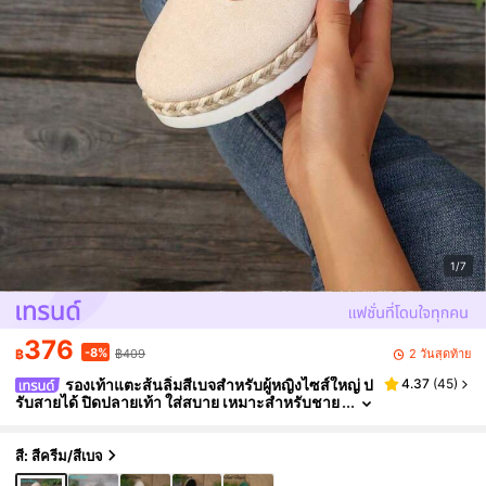
1/7
376
-8%
2 วันสุดท้าย
฿
฿409
รองเท้าแตะส้นลิ่มสีเบจสำหรับผู้หญิงไซส์ใหญ่ ป
4.37
(
45
)
รับสายได้ ปิดปลายเท้า ใส่สบาย เหมาะสำหรับชาย
หาดและวันพักผ่อน
สี: สีครีม/สีเบจ