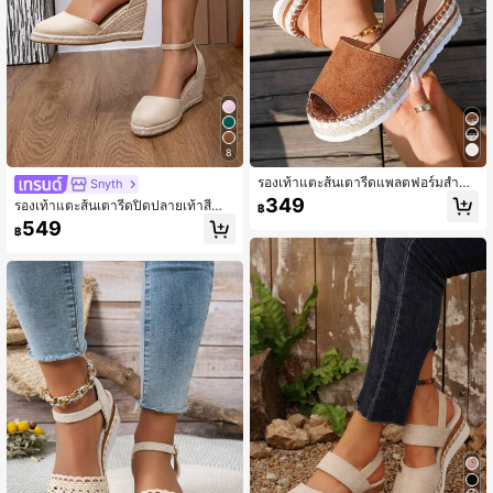
8
รองเท้าแตะส้นเตารีดแพลตฟอร์มสำหรั
Snyth
บผู้หญิงไซส์ใหญ่, รองเท้าแตะรัดข้อเท้า
349
รองเท้าแตะส้นเตารีดปิดปลายเท้าสีดำ
฿
แบบเปิดนิ้วเท้าถักทอพื้นหนาแบบใหม่
สไตล์พักผ่อนใหม่ รองเท้าผู้หญิงส้นสูงถั
549
สำหรับฤดูร้อน, สิ่งจำเป็นสำหรับการเดิ
฿
กทอสำหรับฤดูร้อน
นทาง