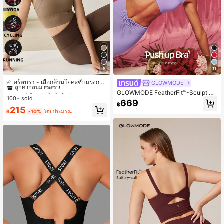
5
11
#1 ขายดี
ใน วิ่ง เสื้อชั้นในกีฬาสำหรับผู้หญิง
ลูกค้ากลับมาซื้อซ้ำ!
สปอร์ตบรา - เสื้อกล้ามโยคะซับแรงกระ
GLOWMODE
แทกแบบตายตัว, บราออกกำลังกายสำ
#1 ขายดี
#1 ขายดี
ใน วิ่ง เสื้อชั้นในกีฬาสำหรับผู้หญิง
ใน วิ่ง เสื้อชั้นในกีฬาสำหรับผู้หญิง
GLOWMODE FeatherFit™-Sculpt Pu
หรับวิ่งของผู้หญิง สปริง
100+ sold
ลูกค้ากลับมาซื้อซ้ำ!
ลูกค้ากลับมาซื้อซ้ำ!
sh-Up Power Play Compressive Bui
669
฿
lt-In Mesh Straps Removable Cups
#1 ขายดี
ใน วิ่ง เสื้อชั้นในกีฬาสำหรับผู้หญิง
215
฿
-10%
โดยประมาณ
V-Back Demi Sports Bra Medium Im
ลูกค้ากลับมาซื้อซ้ำ!
pact Running Jogging Workout Gym
Training Active Fall Winter