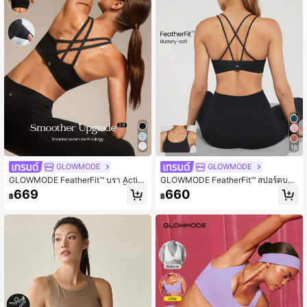
2.2M ผู้ติดตาม
4.92
2.2M ผู้ติดตาม
4.92
18
GLOWMODE
GLOWMODE
GLOWMODE FeatherFit™ บรา Activ
GLOWMODE FeatherFit™ สปอร์ตบรา
e แบบไขว้หลัง คอกลม ถอดฟองน้ำได้ เ
สายสะพายหลัง
669
660
฿
฿
หมาะสำหรับโยคะ พิลาทิส สตูดิโอ ใส่ไ
ด้ทุกวัน