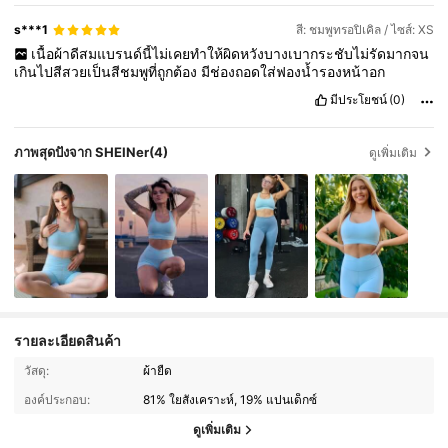
s***1
สี: ชมพูทรอปิเคิล / ไซส์: XS
เนื้อผ้าดีสมแบรนด์นี้ไม่เคยทำให้ผิดหวังบางเบากระชับไม่รัดมากจน
เกินไปสีสวยเป็นสีชมพูที่ถูกต้อง
มีช่องถอดใส่ฟองน้ำรองหน้าอก
มีประโยชน์
(0)
ภาพสุดปังจาก SHEINer
(4)
ดูเพิ่มเติม
รายละเอียดสินค้า
วัสดุ:
ผ้ายืด
2.2M ผู้ติดตาม
4.92
องค์ประกอบ:
81% ใยสังเคราะห์, 19% แปนเด็กซ์
ดูเพิ่มเติม
2.2M ผู้ติดตาม
4.92