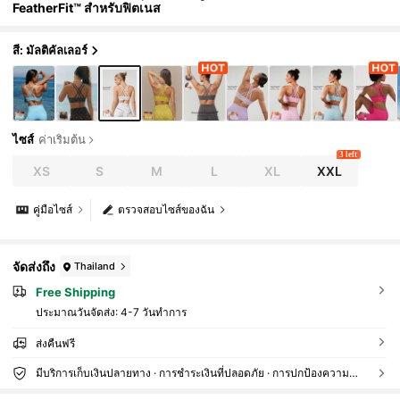
FeatherFit™ สำหรับฟิตเนส
สี: มัลติคัลเลอร์
ไซส์
ค่าเริ่มต้น
3 left
XS
S
M
L
XL
XXL
คู่มือไซส์
ตรวจสอบไซส์ของฉัน
จัดส่งถึง
Thailand
Free Shipping
ประมาณวันจัดส่ง:
4-7 วันทำการ
ส่งคืนฟรี
มีบริการเก็บเงินปลายทาง · การชำระเงินที่ปลอดภัย · การปกป้องความเป็นส่วนตัว