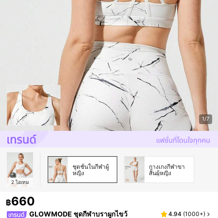
1/7
ชุดชั้นในกีฬาผู้
กางเกงกีฬาขา
หญิง
สั้นผู้หญิง
2
ไอเทม
660
฿
GLOWMODE ชุดกีฬาบราผูกไขว้
4.94
(
1000+
)