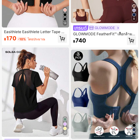
8
14
GLOWMODE
Easithlete Easithlete Letter Tape Pa
GLOWMODE FeatherFit™ เสื้อกล้ามกี
nel Crisscross Back สปอร์ตบรา
170
ฬา ทวิสต์ด้านหลัง
740
฿
-10%
โดยประมาณ
฿
10