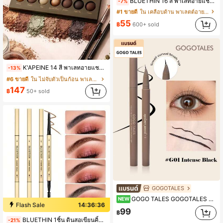
BLUETHIN 16 สี พาเลทอายแชโดว์ Sunset Magic, อายแชโดว์แต่งหน้าโทนสีเอิร์ธโทนแบบมีประกายมุกและเนื้อแมตต์
-7%
#1 ขายดี
#1 ขายดี
ใน เคลือบด้าน พาเลตต์อายแชโดว์
ใน เคลือบด้าน พาเลตต์อายแชโดว์
(1000+)
(1000+)
#1 ขายดี
ใน เคลือบด้าน พาเลตต์อายแชโดว์
55
฿
600+ sold
(1000+)
K'APEINE 14 สี พาเลทอายแชโดว์เนื้อแมทและชิมเมอร์ธรรมชาติ โทนสีเอิร์ธโทน ทาง่ายและติดทนนาน เหมาะสำหรับใช้ในชีวิตประจำวันและการแต่งหน้าแบบสบายๆ
-13%
#6 ขายดี
ใน ไม่จับตัวเป็นก้อน พาเลตต์อายแชโดว์
147
฿
50+ sold
GOGOTALES
GOGO TALES GOGOTALES ปากกาเขียนอายไลเนอร์ปลายโค้งขนาดเล็ก ปลายละเอียด กันเลอะ กันน้ำ กันเหงื่อ ปลายละเอียดมาก ปากกาอเนกประสงค์สำหรับเขียนอายไลเนอร์/ขนตา/ใต้ตา เหมาะสำหรับผู้เริ่มต้น
NEW
Flash Sale
14:36:35
99
฿
BLUETHIN 1ชิ้น ดินสอเขียนคิ้วหมุนได้สองหัว, ปลายขนแปรงธรรมชาติกันน้ำอย่างดี, ไม่เลอะ, ติดทนนาน, สีธรรมชาติ, ไม่เลบือน
-21%