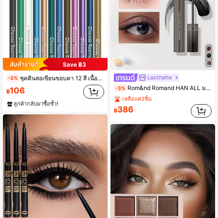
Save ฿3
Lazchatte
ชุดดินสอเขียนขอบตา 12 สี เนื้อเนียน เม็ดสีเข้มข้น ติดทนนาน กันเลอะ สร้างลุคแต่งตาที่ประณีต เหมาะสำหรับลุคที่โดดเด่น งานปาร์ตี้ และลุคประจำวัน
-3%
Rom&nd Romand HAN ALL มาสคาร่าขนตาปลอม เบอร์ 01 เพิ่มวอลลุ่ม ยืดขนตา งอน กันน้ำ ไม่เลอะ ไม่ซีด แปรงละเอียด เหมาะสำหรับมือใหม่ สไตล์เกาหลี Olive Young ของขวัญ
-3%
106
฿
เหลือแค่3ชิ้น
ลูกค้ากลับมาซื้อซ้ำ!
386
฿