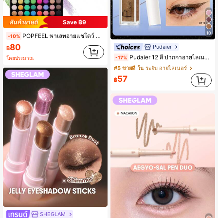
Save ฿9
10
POPFEEL พาเลทอายแชโดว์ 40 สี ติดทนนาน เกลี่ยง่าย เนื้อแมตต์และชิมเมอร์ ชุดแต่งหน้าครบในหนึ่งเดียวสำหรับผู้เริ่มต้นและมืออาชีพ เหมาะสำหรับลุคประจำวันและวันหยุด
-10%
80
Pudaier
฿
Pudaier 12 สี ปากกาอายไลเนอร์ชนิดน้ำกลิตเตอร์มุก, อายไลเนอร์มุกแห้งเร็วกันน้ำ, ติดทนนานไม่เลอะ, ทางเลือกอายไลเนอร์ที่สมบูรณ์แบบ
-17%
โดยประมาณ
#5 ขายดี
ใน ระยับ อายไลเนอร์
57
฿
SHEGLAM