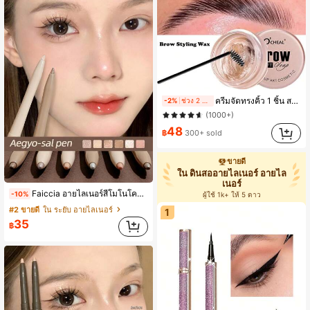
#3 ขายดี
ใน การกำหนด คิ้ว
ครีมจัดทรงคิ้ว 1 ชิ้น สบู่คิ้วไร้สี เจลจัดทรงธรรมชาติแบบเสริมทรง แห้งไว แว็กซ์คิ้ว
-2%
ช่วง 2 วันที่ผ่านมา
(1000+)
#3 ขายดี
#3 ขายดี
ใน การกำหนด คิ้ว
ใน การกำหนด คิ้ว
(1000+)
(1000+)
48
฿
300+ sold
#3 ขายดี
ใน การกำหนด คิ้ว
(1000+)
ขายดี
ใน ดินสออายไลเนอร์ อายไล
เนอร์
Faiccia อายไลเนอร์สีโมโนโครมธรรมชาติ ไฮไลท์เตอร์ประกายเงา คอนทัวร์เงา กำหนดเส้นขนตาด้านล่าง เหมาะสำหรับใช้ประจำวัน พาเล็ตคอนทัวร์แป้งรองพื้น คอนทัวร์แป้ง บลัชออนแป้ง ไฮไลท์เตอร์แป้ง
-10%
ผู้ใช้ 1k+ ให้ 5 ดาว
#2 ขายดี
ใน ระยับ อายไลเนอร์
1
35
฿