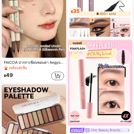
35
฿
400+ sold
2
3
4
#1 ขายดี
ใน ระยับ อายไลเนอร์
FAICCIA ปากกาเขียนขอบตา Aegyo Sal สองด้าน หัวคู่ แมตต์และชิมเมอร์ กันน้ำ กันเลอะ ลายเส้นละเอียด หัวดินสอแบบฟูฟู 3 เฉดสี ช่วยให้ร่องใต้ตาดูสว่าง สร้างดวงตาโตแบบธรรมชาติ สำหรับแต่งหน้าประจำวัน นักเรียน และมือใหม่
เหลือแค่5ชิ้น
#1 ขายดี
#1 ขายดี
ใน ระยับ อายไลเนอร์
ใน ระยับ อายไลเนอร์
เหลือแค่5ชิ้น
เหลือแค่5ชิ้น
49
฿
#1 ขายดี
ใน ระยับ อายไลเนอร์
เหลือแค่5ชิ้น
Chic Beauty Brands Collection Store