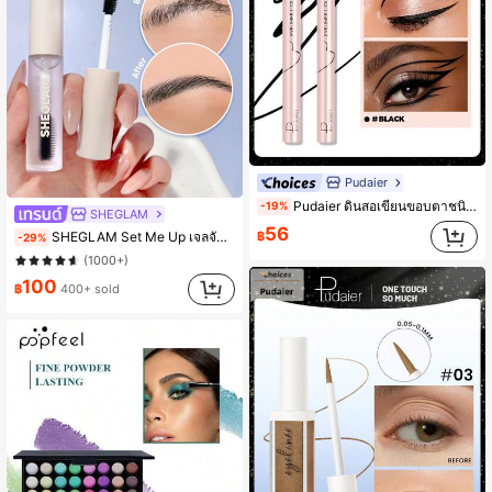
Pudaier
Pudaier ดินสอเขียนขอบตาชนิดน้ำกันน้ำ - สีดำ, แห้งเร็ว, ไม่เลอะ, ติดทนนาน แห้งเร็ว กันน้ำ ไม่เลอะ, เนียนนุ่ม, ติดทนนานเพื่อคงการแต่งหน้า, ไม่ซีดจางง่าย, เหมาะสำหรับผู้เริ่มต้น
-19%
SHEGLAM
#2 ขายดี
ใน ของเหลว คิ้ว
56
฿
SHEGLAM Set Me Up เจลจัดทรงคิ้ว เครื่องสำอางแบรนด์ความงามและเมคอัพสำหรับผู้หญิงและเด็กผู้หญิง
-29%
(1000+)
#2 ขายดี
#2 ขายดี
ใน ของเหลว คิ้ว
ใน ของเหลว คิ้ว
(1000+)
(1000+)
100
฿
400+ sold
#2 ขายดี
ใน ของเหลว คิ้ว
(1000+)