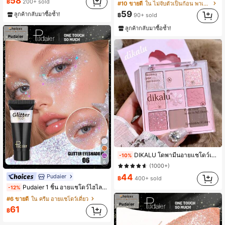
58
฿
200+ sold
#10 ขายดี
ใน ไม่จับตัวเป็นก้อน พาเลตต์อายแชโดว์
#8 ขายดี
ใน มีเม็ดสีสูง พาเลตต์อายแชโดว์
59
ลูกค้ากลับมาซื้อซ้ำ!
฿
90+ sold
(500+)
ลูกค้ากลับมาซื้อซ้ำ!
#1 ขายดี
ใน ดูเรียบเนียนขึ้น พาเลตต์อายแชโดว์
DIKALU โดพามีนอายแชโดว์เก้าสีเชอร์รี่บลอสซั่ม, ของขวัญเทศกาล Qixi, พาเลทแต่งหน้า Summer Coral Sweetheart Garden, ชิมเมอร์ & แมตต์พร้อมผลตอบแทนที่ดีของสี
-10%
(1000+)
6
#1 ขายดี
#1 ขายดี
ใน ดูเรียบเนียนขึ้น พาเลตต์อายแชโดว์
ใน ดูเรียบเนียนขึ้น พาเลตต์อายแชโดว์
(1000+)
(1000+)
44
Pudaier
฿
400+ sold
#1 ขายดี
ใน ดูเรียบเนียนขึ้น พาเลตต์อายแชโดว์
Pudaier 1 ชิ้น อายแชโดว์ไฮไลท์กลิตเตอร์เหลว ติดทนนาน กันเลอะ ฟินิชเงาวาว 3D เหมาะสำหรับปาร์ตี้ เทศกาลดนตรี คาร์นิวัล ฮาโลวีน
-12%
(1000+)
#6 ขายดี
ใน ครีม อายแชโดว์เดี่ยว
61
฿