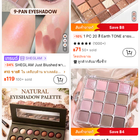
Save ฿8
1 PC 20 สี Earth TONE อายแชโดว์ Matte,Shimmer,Highlighter,เคลือบเงา, ยาวนานและแบบพกพา Multi-Functional แต่งหน้าอายแชโดว์ Palette
-10%
(1000+)
71
6
฿
50+ sold
#10 ขายดี
ใน เคลือบด้าน พาเลตต์อายแชโดว์
โดยประมาณ
SHEGLAM
(1000+)
ลูกค้ากลับมาซื้อซ้ำ!
SHEGLAM Just Blushed พาเลทอายแชโดว์ 9 สี เครื่องสำอางแบรนด์ความงามและเมคอัพสำหรับผู้หญิงและเด็กผู้หญิง
-34%
#10 ขายดี
#10 ขายดี
ใน เคลือบด้าน พาเลตต์อายแชโดว์
ใน เคลือบด้าน พาเลตต์อายแชโดว์
(1000+)
(1000+)
119
#10 ขายดี
ใน เคลือบด้าน พาเลตต์อายแชโดว์
฿
100+ sold
(1000+)
#1 ขายดี
ใน เคลือบด้าน พาเลตต์อายแชโดว์
Save ฿4
(1000+)