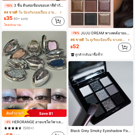
3 ชิ้น ดินสอเขียนขอบตาสีดำกันน้ำและกันเหงื่อ - ติดทนนาน ทนทาน สำหรับการแต่งหน้าตาโดดเด่น สูตรทาง่ายสำหรับปีกตาที่สมบูรณ์แบบ - สีดำ
-10%
#4 ขายดี
ใน ป้องกันรอยเปื้อน อายไลเนอร์
35
฿
60+ sold
โดยประมาณ
JUJU DREAM พาเลตต์อายแชโดว์สีนู้ด 9 สี, พาเลตต์อายแชโดว์สีน้ำตาลอุ่น, อายแชโดว์สีน้ำตาลเนื้อแมตต์และชิมเมอร์, เหมาะสำหรับการแต่งหน้าโทนอุ่น
-78%
#6 ขายดี
ใน ดูเรียบเนียนขึ้น พาเลตต์อายแชโดว์
52
฿
ลูกค้ากลับมาซื้อซ้ำ!
Save ฿1
#8 ขายดี
ใน มีเม็ดสีสูง พาเลตต์อายแชโดว์
HERORANGE อายแชโดว์พาเลตต์สีเดียวรูปหัวใจกลิตเตอร์เมทัลลิก, กันน้ำและกันเหงื่อ, สูตรผสมที่นุ่มนวล, เหมาะสำหรับเทศกาลดนตรี, การแสดงบนเวที, ปาร์ตี้ฮาโลวีน, อายแชโดว์สีฟ้า, สีม่วง, สีเขียวและสีเงิน
-2%
(500+)
#8 ขายดี
#8 ขายดี
ใน มีเม็ดสีสูง พาเลตต์อายแชโดว์
ใน มีเม็ดสีสูง พาเลตต์อายแชโดว์
Black Grey Smoky Eyeshadow Palette, Matte Black White Gray Silver High Pigmented Smokey Eye Shadow, อายแชโดว์พาเลท 9 สี ติดทนนาน ชิมเมอร์ พาวเดอร์ เมคอัพพาเลท สำหรับลุคโกธิค
(500+)
(500+)