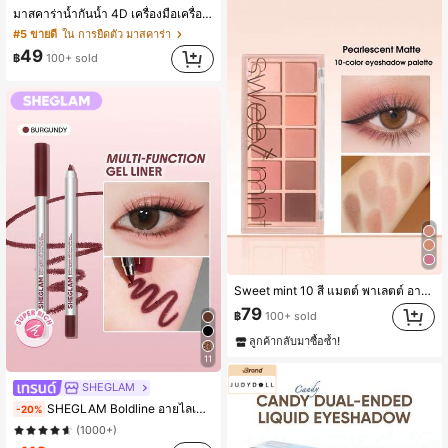
มาสคาร่าน้ำกันน้ำ 4D เครื่องมือเครื่องสำอางสำหรับให้ขนตาหนา ยาว กันเปื้อน หงิก และอยู่ทนนาน
#5 ขายดี
ใน การยืดตัว มาสคาร่า
49
฿
100+ sold
Sweet mint 10 สี แมตต์ พาเลตต์ อายแชโดว์ , 1 ชิ้น อย่างสูง เม็ดสี กันน้ำ ทนทาน อายแชโดว์ ถาด อายแชโดว์
79
฿
100+ sold
ลูกค้ากลับมาซื้อซ้ำ!
11
SHEGLAM
#4 ขายดี
ใน ดินสออายไลเนอร์ อายไลเนอร์
SHEGLAM Boldline อายไลเนอร์เจลมัลติฟังก์ชั่นติดทนนาน-Burgundy เครื่องสำอางแบรนด์ความงามและเมคอัพสำหรับผู้หญิงและเด็กผู้หญิง
-20%
(1000+)
#4 ขายดี
#4 ขายดี
ใน ดินสออายไลเนอร์ อายไลเนอร์
ใน ดินสออายไลเนอร์ อายไลเนอร์