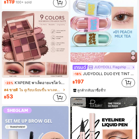
(1000+)
(1000+)
119
฿
100+ sold
#4 ขายดี
ใน ดินสออายไลเนอร์ อายไลเนอร์
(1000+)
JUDYDOLL Flagship Store
JUDYDOLL DUO EYE TINT อายแชโดว์ลิควิดสองหัว ขนาดมินิ รุ่น Limited Edition Pocket Candy Series เนื้อแมตต์ ชิมเมอร์ กลิตเตอร์ ไฮไลท์ สีสันสดใส ติดทนนาน เม็ดสีชัด
-18%
197
฿
K'APEINE พาเล็ตอายแชโดว์เนื้อแมตต์ 9 สี พร้อมกระจกในตัว โทนสีกลาง น้ำตาล ม่วง เอิร์ธโทน เม็ดสีแน่น กันเหงื่อ สำหรับแต่งตาควันวันประจำวัน เครื่องสำอางแบบถาด
-23%
#4 ขายดี
ใน ดูเรียบเนียนขึ้น พาเลตต์อายแชโดว์
ลูกค้ากลับมาซื้อซ้ำ!
53
฿