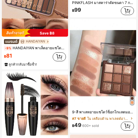
PINKFLASH มาสคาร่าดัดขนตา 7 กรัม ทนน้ำมัน ติดทนนาน ไม่เลอะ กันน้ำ อ่อนโยน ไม่จับตัวเป็นก้อน ให้ลุคเมคอัพสวยสมบูรณ์แบบตลอดวัน
99
฿
Save ฿8
HANDAIYAN
HANDAIYAN พาเล็ตอายแชโดว์มุก 9 สี: โทนสีธรรมชาติของโลกพร้อมผิวสัมผัสมุกประกาย-พาเล็ตอายแชโดว์อเนกประสงค์ เหมาะสำหรับของขวัญคริสต์มาส งานปาร์ตี้สาวโสด การแต่งหน้าวันหยุด สิ่งจำเป็นในฤดูหนาว การแต่งหน้าประจำวัน และการเดินทางขณะแคมปิ้ง
-9%
81
฿
ลูกค้ากลับมาซื้อซ้ำ!
9-สี พาเลทอายแชโดว์ช็อกโกแลตมอคค่า, โทนสีเอิร์ธโทนธรรมชาติ, แต่งหน้าเบาๆ, ชิมเมอร์กลิตเตอร์, เครื่องมือแต่งตา
#7 ขายดี
ใน เคลือบด้าน พาเลตต์อายแชโดว์
49
฿
600+ sold