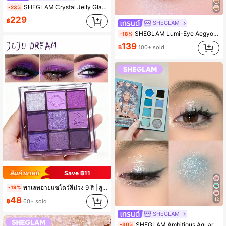
SHEGLAM Crystal Jelly Glaze Stick-Bronze Dust เครื่องสำอางแต่งหน้าแบรนด์บิวตี้สำหรับผู้หญิงและเด็กผู้หญิง เหมาะสำหรับฤดูใบไม้ร่วงและฤดูหนาว เหมาะสำหรับ Y2K แฟนซีแฟชั่น เหมาะสำหรับเป็นของขวัญวันเกิด ของขวัญคริสต์มาส พร้อมปาร์ตี้ สีที่ดีที่สุด
-23%
229
฿
SHEGLAM
SHEGLAM Lumi-Eye Aegyo-Sal ปากกาคู่-Macaron เครื่องสำอางแบรนด์ความงามและเมคอัพสำหรับผู้หญิงและเด็กผู้หญิง
-18%
139
฿
100+ sold
Save ฿11
พาเลทอายแชโดว์สีม่วง 9 สี | สูตรเม็ดสีติดทนนาน 24 ชั่วโมง เหมาะสำหรับกลางวันและกลางคืน | เนื้อกำมะหยี่เรียบเนียน เม็ดสีแน่น เกลี่ยง่าย | เอฟเฟกต์คู่แบบแมตต์และชิมเมอร์ คุณภาพอัดแน่นหรูหรา | เหมาะสำหรับฮาโลวีนและคริสต์มาส | เปล่งประกายแบบโกธิค สร้างสรรค์การแต่งหน้าแวมไพร์และแม่มด การแต่งหน้าชุดฮาโลวีน | เหมาะสำหรับการแต่งหน้าในชีวิตประจำวันด้วย
-19%
48
12
฿
60+ sold
SHEGLAM
SHEGLAM Ambitious Aquarius พาเลท เครื่องสำอางแบรนด์ความงามและเมคอัพสำหรับผู้หญิงและเด็กผู้หญิง
-30%