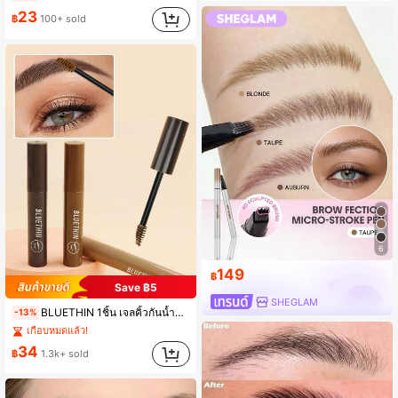
23
฿
100+ sold
6
149
฿
Save ฿5
#1 ขายดี
ใน ครีม คิ้ว
SHEGLAM
BLUETHIN 1ชิ้น เจลคิ้วกันน้ำคงทน ป้องกันเหงื่อและเลอะ แห้งเร็วและอยู่ทนนาน สี น้ำตาลเข้ม น้ำตาล น้ำตาลอ่อน เหมาะสำหรับมือใหม่ ของขวัญสำหรับเทศกาล ขนาดพกพา
-13%
เกือบหมดแล้ว!
#1 ขายดี
#1 ขายดี
ใน ครีม คิ้ว
ใน ครีม คิ้ว
(1000+)
เกือบหมดแล้ว!
เกือบหมดแล้ว!
34
฿
1.3k+ sold
#1 ขายดี
ใน ครีม คิ้ว
(1000+)
(1000+)
เกือบหมดแล้ว!
(1000+)