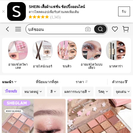
กระจก
SHEIN-เสื้อผ้าแฟชั่น ช้อปปิ้งออนไลน์
×
พาเลทตา
รับ
ดาวโหลดแอปเพื่อรับส่วนลดเพิ่มเติม
(1,345)
sheglam
บลัชออน
make up
กระจก
พาเลทตา
อายแชโดว์พา
อายแชโดว์แบบ
อายไลน์เนอร์
ขนคิ้ว
มาสคาร่า
เลท
เดี่ยว
แนะนำ
ที่นิยมมากที่สุด
ราคา
ตัวกรอง
หมวดหมู่
สี
ผลการระบายสี
วัสดุ
จุดเด่น