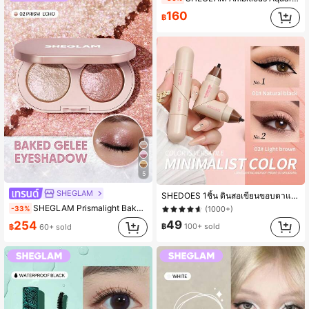
160
฿
5
#6 ขายดี
ใน หลากสี อายไลเนอร์
SHEGLAM
SHEDOES 1ชิ้น ดินสอเขียนขอบตาแบบปั๊มลายหัวใจ กันน้ำ กันเหงื่อ ไม่เลอะง่าย เหมาะสำหรับผู้เริ่มต้นและคนขี้เกียจ การปั๊มเพียงครั้งเดียวสร้างอายไลเนอร์ที่สมบูรณ์แบบ
(1000+)
SHEGLAM Prismalight Baked Gelee อายแชโดว์ดูโอ-02 Prism Echo เครื่องสำอางแบรนด์ความงามและเมคอัพสำหรับผู้หญิงและเด็กผู้หญิง
-33%
#6 ขายดี
#6 ขายดี
ใน หลากสี อายไลเนอร์
ใน หลากสี อายไลเนอร์
(1000+)
(1000+)
49
254
฿
100+ sold
฿
60+ sold
#6 ขายดี
ใน หลากสี อายไลเนอร์
(1000+)