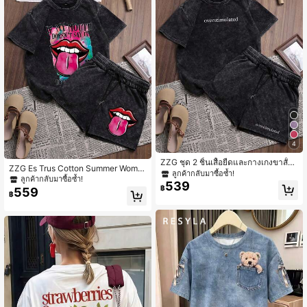
มพูสไตล์เกาหลี 2 ชิ้น, ชุดลำลองลายเสื
อดาวสีชมพูสำหรับฤดูร้อน
4
ZZG ชุด 2 ชิ้นเสื้อยืดและกางเกงขาสั้น
ZZG Es Trus Cotton Summer Wome
ผ้าฝ้ายสำหรับผู้หญิง Es Trus ลายกราฟิ
ลูกค้ากลับมาซื้อซ้ำ!
n's Graffiti "Lip Letter" Graphic Print
ลูกค้ากลับมาซื้อซ้ำ!
กตลกขบขันในฤดูร้อน, พิมพ์ "Simple L
539
Hiphop Tee And Shorts 2-Piece Se
฿
559
etter" ที่ได้รับแรงบันดาลใจจากสตรีทแ
฿
t, Comfortable Retro Streetwear Kor
วร์, ชุดลำลองพื้นฐานเรโทรที่สบาย, เสื้อ
ean Style Casual Commuter Y2K O
ยืดคอกลมแขนสั้นเข้ารูปสีดำและกางเก
utfit, Black Fitted Round Neck Short
งขาสั้นที่หรูหรา, สวยงาม
Sleeve Washed T-Shirt And Shorts
Elegant