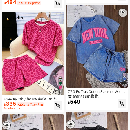
484
เปล่าในฤดูร้อน เสื้อยืดล้างหิมะพร้อมไห
เดินทางประจำวัน
฿
-1%
2 วันสุดท้าย
ล่ตกและกางเกงขาสั้นเบอร์มิวดาขากว้
าง
ZZG Es Trus Cotton Summer Wome
7
n's Funny Printed Hip-Hop "New Yo
ลูกค้ากลับมาซื้อซ้ำ!
Franclia 2ชิ้น/เซ็ต ชุดเสื้อยืดแขนสั้นพิ
rk" Personalized Letter Graphic Prin
549
335
฿
มพ์ลายเสือดาวสีชมพูสไตล์ Dopamine
t Street Style Korean Version Comfo
฿
-20%
2 วันสุดท้าย
Baddie + กางเกงขาสั้น ชุดลำลอง, เสื้อ
rtable Retro Fashion Commuting Ver
โดยประมาณ
ยืดลายเสือดาวคอกลมทรงหลวมย้อนยุค
satile Y2K Style Women's Clothing,
+ กางเกงขาสั้นมีเชือกผูก ชุดลำลอง, ชุ
Regular Niche Punk Style Washed
ดลำลองลายเสือดาวสีชมพู 2 ชิ้น, ชุดกีฬ
Round Neck Short Sleeve T-Shirt A
าพิมพ์ลายเสือดาวสีชมพูสไตล์ Y2K Ba
nd Shorts 2-Piece Set Elegant
ddie, ชุดเสื้อยืดแขนสั้นลายเสือดาวสีช