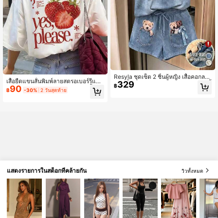
Resyla ชุดเซ็ต 2 ชิ้นผู้หญิง เสื้อคอกลม
เสื้อยืดแขนสั้นพิมพ์ลายสตรอเบอร์รี่และ
329
แขนสั้นพิมพ์ลายการ์ตูนและกางเกงขาสั้
฿
90
ตัวอักษรทรงหลวมสำหรับผู้หญิง, เสื้อคอ
น สไตล์ลำลองสำหรับใส่ประจำวัน
฿
-30%
2 วันสุดท้าย
กลมลำลองใส่สบายหลากหลายสไตล์สีข
าวสำหรับฤดูร้อน
แสดงรายการในสต็อกที่คล้ายกัน
วิวทั้งหมด