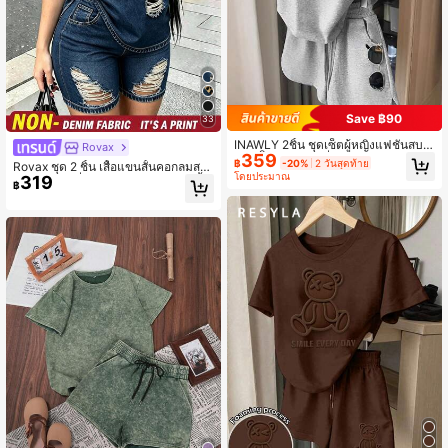
Save ฿90
33
INAWLY 2ชิ้น ชุดเซ็ตผู้หญิงแฟชั่นสบา
Rovax
359
ย ๆ พร้ินต์คำขวัญชื่อเมือง กลับเข้าโรงเ
฿
-20%
2 วันสุดท้าย
Rovax ชุด 2 ชิ้น เสื้อแขนสั้นคอกลมสไ
รียน
โดยประมาณ
319
ตล์สตรีทแฟชั่นขาดๆ และกางเกงขาสั้น
฿
มีกระเป๋าพิมพ์ลายยีนส์สำหรับผู้หญิง