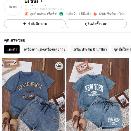
Es trus
12K ผู้ติดตาม
4.87
r***6
จ่าย
1 วันที่ผ่านมา
ลูกค้ากลับมาซื้อซ้ำ!
ก่อตั้งเมื่อ 1 ปีที่แล้ว
120K ชิ้นที่ขายไปเมื่อเร็
12K ผู้ติดตาม
4.87
กำลังติดตาม
ดูสินค้าทั้งหมด
คุณอาจชอบ
12K ผู้ติดตาม
4.87
แนะนำ
เครื่องตกแต่งเครื่องแต่งกาย
เครื่องประดับ & นาฬิกา
ชุดชั้นในแ
12K ผู้ติดตาม
4.87
12K ผู้ติดตาม
4.87
12K ผู้ติดตาม
4.87
12K ผู้ติดตาม
4.87