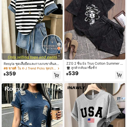
11
ZZG 2 ชิ้น Es Trus Cotton Summer W
Resyla ชุดเสื้อยืดและกางเกงขาสั้นลาย
omen's Funny Print Hiphop "Medus
ทางลายแพตช์เวิร์คพิมพ์ลายยีนส์สำหรั
ลูกค้ากลับมาซื้อซ้ำ!
#8 ขายดี
ใน K-J Trend Picks ชุดประสานงานสตรี
a" Personalized Graphic Streetwea
บผู้หญิงในฤดูร้อนแบบสบายๆ
539
359
฿
฿
r, Korean Comfortable Retro Fashio
nable Commuter Y2K Women's Wea
r, Regular Niche Punk Style Black S
lim Fit Crew Neck Short Sleeve Was
hed T-Shirt And Shorts Elegant