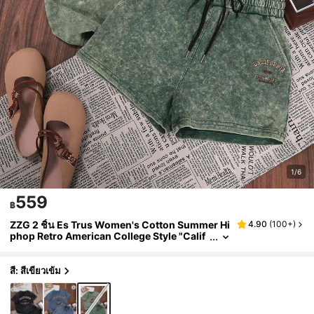
1/6
559
฿
ZZG 2 ชิ้น Es Trus Women's Cotton Summer Hi
4.90
(
100+
)
phop Retro American College Style "Calif
ornia, Los Angeles" Leopard Print Letter G
raphic Streetwear, Korean Comfortable วินเทจ
Basic Fashion Y2K, Olive Green Fitted Crew N
สี: สีเขียวเข้ม
eck Short Sleeve Washed T-Shirt And Shorts
ชุดหรูหรา