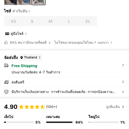
ไซส์
ค่าเริ่มต้น
XS
S
M
L
XL
คู่มือไซส์
ไม่ใช่ขนาดของคุณใช่ไหม？ บอกเรา
94%
พบว่ามีขนาดที่พอดี
จัดส่งถึง
Thailand
Free Shipping
ประมาณวันจัดส่ง:
4-7 วันทำการ
ส่งคืนฟรี
มีบริการเก็บเงินปลายทาง · การชำระเงินที่ปลอดภัย · การปกป้องความเป็นส่วนตัว
4.90
(100+)
ดูเพิ่มเติม
เล็กไป
เหมาะสม
ใหญ่ไป
5%
94%
1%