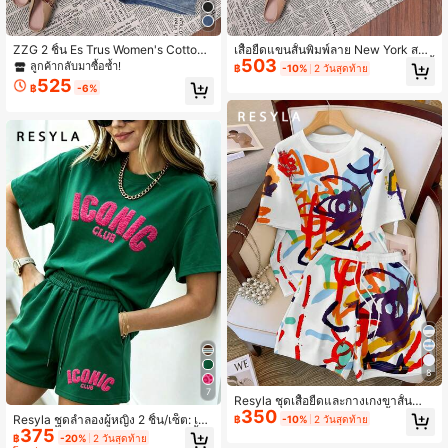
12K ผู้ติดตาม
4.87
ZZG 2 ชิ้น Es Trus Women's Cotton
เสื้อยืดแขนสั้นพิมพ์ลาย New York สวม
503
Summer Hiphop Retro American Col
ใส่สบายสำหรับผู้หญิง พร้อมกางเกงขาสั้
ลูกค้ากลับมาซื้อซ้ำ!
฿
-10%
2 วันสุดท้าย
lege Style "California, Los Angeles"
นมีเชือกผูกกระเป๋า ชุดลำลองฤดูร้อนที่ห
525
฿
-6%
Leopard Print Letter Graphic Street
รูหรา
12K ผู้ติดตาม
4.87
wear, Korean วินเทจ Comfortable Y2
K Basic Fashion Denim Blue Fitted
Round Neck Short Sleeve Washed
T-Shirt And Shorts Set Elegant
8
7
Resyla ชุดเสื้อยืดและกางเกงขาสั้นสำห
350
รับผู้หญิง, ลายพิมพ์ภาพวาดสีน้ำมันศิล
Resyla ชุดลำลองผู้หญิง 2 ชิ้น/เซ็ต: เสื้อ
฿
-10%
2 วันสุดท้าย
ปะ, เสื้อลำลองอเนกประสงค์สำหรับฤดูร้
375
ยืดแขนสั้นปักตัวอักษร & กางเกงขาสั้นผู
฿
-20%
2 วันสุดท้าย
อน, กราฟิกคุณภาพสูง, เหมาะสำหรับกิ
กเชือก, ชุดใส่อยู่บ้านสีเขียว &