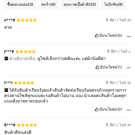
ซื้อต่อแน่นอน
(3)
ส่งเร็ว
(6)
คุณภาพเนื้อผ้าดี
(23)
ไม่มีกลิ่น
(9)
n***9
สี: สีดำ / ไซส์: M
สวย
มีประโยชน์
(0)
j***9
สี: สีดำ / ไซส์: L
คำอธิบายกลิ่น:
ดูไซส์เล็กกว่าปดตินะคะ
แต่ผ้านิ่มดีค่า
มีประโยชน์
(1)
l***i
สี: สีดำ / ไซส์: M
ได้รับสินค้าเรียบร้อยแล้วสินค้าจัดส่งเรียบร้อยครบถ้วนทุกรายการ
ตรงตามไซส์ทุกแบบค่ะรอสินค้าไม่นาน
แนะนำเลยค่ะสินค้าโอเคทุก
แบบสั่งมาหลายรอบแล้ว
มีประโยชน์
(0)
6***6
สี: สีดำ / ไซส์: M
สินค้าดีขนส่งดี