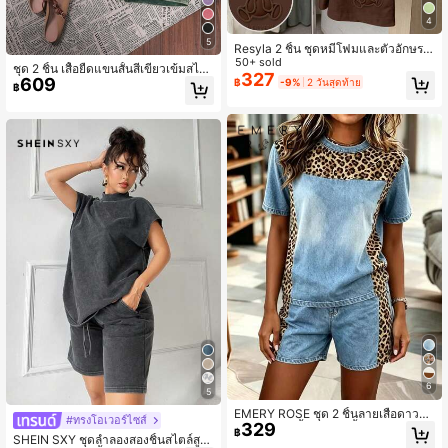
4
5
Resyla 2 ชิ้น ชุดหมีโฟมและตัวอักษรพิ
มพ์ลายสำหรับผู้หญิง เหมาะสำหรับใส่ใ
50+ sold
ชุด 2 ชิ้น เสื้อยืดแขนสั้นสีเขียวเข้มสไต
นชีวิตประจำวัน
327
609
ล์วินเทจผ้าฝ้ายสำหรับฤดูร้อนและกางเก
฿
-9%
2 วันสุดท้าย
฿
งขาสั้นมีเชือกรูด LQTY สำหรับผู้หญิง เ
สื้อยืดกีฬาถนนสไตล์หรูหรา
6
5
EMERY ROSE ชุด 2 ชิ้นลายเสือดาวสำ
#ทรงโอเวอร์ไซส์
329
หรับผู้หญิง: เสื้อยืดแขนสั้นหลวมและกา
฿
SHEIN SXY ชุดลำลองสองชิ้นสไตล์สูญ
งเกงขาสั้น; ชุดลำลองเหมาะสำหรับการ