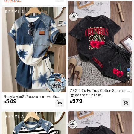
โดยประมาณ
จกรรมกลางแจ้ง, ช้อปปิ้ง, ท่องเที่ยว
4
16
ZZG 2 ชิ้น Es Trus Cotton Summer W
omen's Casual Graphic Print "Leop
ลูกค้ากลับมาซื้อซ้ำ!
Resyla ชุดเสื้อยืดและกางเกงขาสั้นสำห
ard Cherry Letter" Streetwear, Kore
579
549
รับผู้หญิง, ดีไซน์แพทช์เวิร์คยีนส์วินเทจ,
฿
฿
an วินเทจ Chic Commuter Y2K Styl
เสื้อลำลองเก๋ไก๋สำหรับเที่ยวฤดูร้อน, ลา
e, Black Fitted Round Neck Short Sl
ยกราฟิก, ใช้งานได้หลากหลายสำหรับชี
eeve Washed T-Shirt And Shorts Se
วิตประจำวัน, กลางแจ้ง, ช้อปปิ้ง, ท่องเที่
t Elegant
ยว