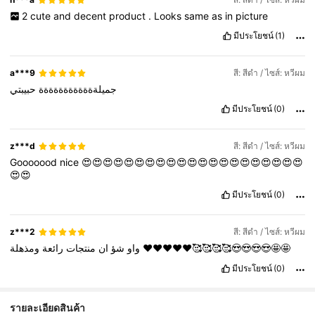
2
cute
and
decent
product
.
Looks
same
as
in
picture
มีประโยชน์
(1)
a***9
สี: สีดำ / ไซส์: หวีผม
جميلةةةةةةةةةةةة
حبيبتي
มีประโยชน์
(0)
z***d
สี: สีดำ / ไซส์: หวีผม
Gooooood
nice
😍😍😍😍😍😍😍😍😍😍😍😍😍😍😍😍😍😍😍😍😍
😍😍
มีประโยชน์
(0)
z***2
สี: สีดำ / ไซส์: หวีผม
رائعة
منتجات
ان
شؤ
واو
ومذهلة
❤️❤️❤️❤️❤️🥰🥰🥰🥰😍😍😍😍🤩🤩
มีประโยชน์
(0)
รายละเอียดสินค้า
9.7K ผู้ติดตาม
4.94