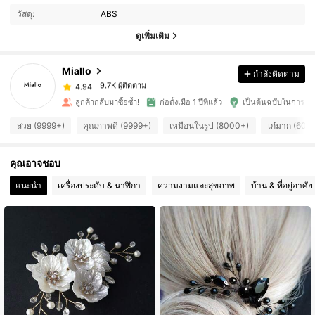
วัสดุ:
ABS
ดูเพิ่มเติม
9.7K ผู้ติดตาม
4.94
Miallo
กำลังติดตาม
9.7K ผู้ติดตาม
4.94
m***2
จ่าย
1 วันที่ผ่านมา
ลูกค้ากลับมาซื้อซ้ำ!
ก่อตั้งเมื่อ 1 ปีที่แล้ว
เป็นต้นฉบับในการอ
สวย (9999+)
คุณภาพดี (9999+)
เหมือนในรูป (8000+)
เก๋มาก (600
9.7K ผู้ติดตาม
4.94
คุณอาจชอบ
9.7K ผู้ติดตาม
4.94
แนะนำ
เครื่องประดับ & นาฬิกา
ความงามและสุขภาพ
บ้าน & ที่อยู่อาศัย
9.7K ผู้ติดตาม
4.94
9.7K ผู้ติดตาม
4.94
9.7K ผู้ติดตาม
4.94