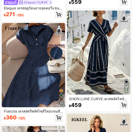
559
Elaquor CURVE
฿
Elaquor เดรสฤดูร้อนลายจุดคอวีแขนสั้
นทรงสง่างามไซส์ใหญ่พิเศษ
271
฿
-15%
SHEIN LUNE CURVE เดรสพลัสไซซ์ยุโ
รปและอเมริกาใหม่ลายทางคอวีจับจีบช
20
459
฿
ายบาน, เดรสลำลองสำหรับวันหยุดฤดูร้
อน
Franclia เดรสสตรีพลัสไซส์ใหม่แขนสั้น
หรูหราสไตล์ฝรั่งเศสย้อนยุค, เดรสยาวล
360
฿
-12%
ายจุดคอปกเข้ารูปทรงเอ, เดรสสำหรับวั
นหยุดพักผ่อนในชนบทอิตาลี, เดรสสำห
รับออกเดทจิบชายามบ่ายคอลเลคชั่นให
ม่สำหรับฤดูร้อน