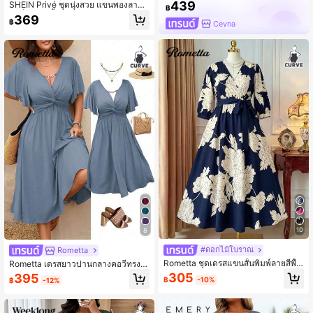
439
SHEIN Privé ชุดนุ่งสวย แขนพองลายจุ
฿
ด เข็มขัด สีน้ำเงิน ฤดูร้อน
369
฿
Ceyna
10
8
#ดอกไม้โบราณ
Rometta
Rometta ชุดเดรสแขนสั้นพิมพ์ลายสีพื้น
Rometta เดรสยาวปานกลางคอวีทรงเอ
พลัสไซส์ คอไขว้ ทรงปล่อย สำหรับวันแ
ไลน์ผ้าถักลายเกลียวระบายโซ่สำหรับผู้
305
395
฿
-10%
฿
-12%
ต่งงาน แขกรับเชิญในงานแต่งงาน
หญิงไซส์ใหญ่ ฤดูใบไม้ผลิ/ฤดูร้อน