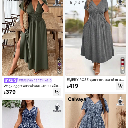
10
14
EMERY ROSE ชุดยาวแบบเอวถ่วย แข
#สีเขียวมะกอกวินเทจ
นสั้น พับ ผ้าย่นสบายๆ ไซส์ใหญ่
419
Weeklong ชุดยาวลำลองแบบสอดจีบแ
฿
ขนสั้นสีพื้นตัดแต่งด้วยรอยจีบและแอ่น
379
฿
ไซส์เพลัส