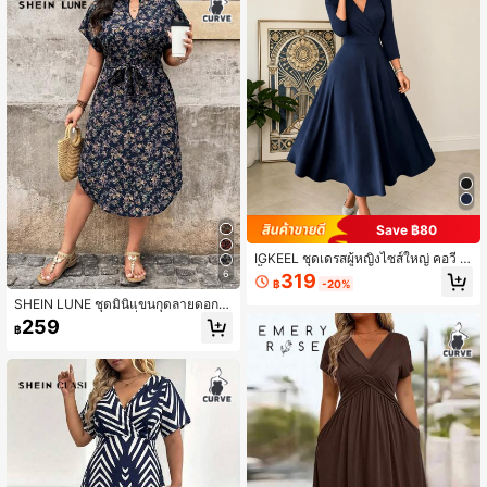
Save ฿80
IGKEEL ชุดเดรสผู้หญิงไซส์ใหญ่ คอวี สี
พื้น สไตล์หรูหรา สำหรับฤดูใบไม้ผลิ/ฤดู
6
319
฿
-20%
ร้อน/ฤดูใบไม้ร่วง วันวาเลนไทน์
SHEIN LUNE ชุดมินิแขนกุดลายดอกไ
ม้ขนาดใหญ่ สำหรับเที่ยวพักผ่อนในช่วง
259
฿
ฤดูร้อน ชุดฤดูร้อนสำหรับผู้หญิง