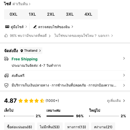
ไซส์
ค่าเริ่มต้น
0XL
1XL
2XL
3XL
4XL
คู่มือไซส์
ตรวจสอบไซส์ของฉัน
ไม่ใช่ขนาดของคุณใช่ไหม？ บอกเรา
96%
พบว่ามีขนาดที่พอดี
จัดส่งถึง
Thailand
Free Shipping
ประมาณวันจัดส่ง:
4-7 วันทำการ
ส่งคืนฟรี
มีบริการเก็บเงินปลายทาง · การชำระเงินที่ปลอดภัย · การปกป้องความเป็นส่วนตัว
4.87
(1000+)
ดูเพิ่มเติม
เล็กไป
เหมาะสม
ใหญ่ไป
2%
96%
2%
ซื้อต่อแน่นอน
(6)
ไม่มีกลิ่น
(53)
ทางการ
(13)
สง่างาม
(21)