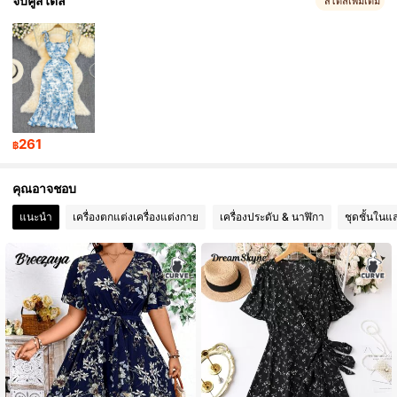
จับคู่สไตล์
สไตล์เพิ่มเติม
1M ผู้ติดตาม
4.86
1M ผู้ติดตาม
4.86
1M ผู้ติดตาม
4.86
261
฿
1M ผู้ติดตาม
4.86
คุณอาจชอบ
1M ผู้ติดตาม
4.86
แนะนำ
เครื่องตกแต่งเครื่องแต่งกาย
เครื่องประดับ & นาฬิกา
ชุดชั้นในแ