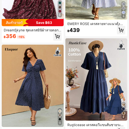
6
6
Save ฿63
EMERY ROSE เดรสลายทางแนวตั้งสำ
หรับผู้หญิงพลัสไซส์, เดรสผ้าลินินสีน้ำเงิ
439
DreamSkyne ชุดเดรสมินิผ้าลายดอกไ
฿
นสำหรับวันหยุดพักผ่อนริมทะเล
ม้ลายผีเสื้อแขนยาวผูกเอวสำหรับผู้หญิง
356
฿
-15%
ไซส์ใหญ่แบบโบฮีเมี่ยน
6
11
Rusticease เดรสคอวีแขนสั้นชายระบา
ยสีพื้นสำหรับผู้หญิงไซส์ใหญ่