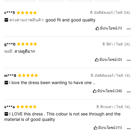
c***5
สี: มัลติคัลเลอร์ / ไซส์: 0XL
ตรงตามภาพสินค้า:
good
fit
and
good
quality
มีประโยชน์
(1)
g***0
สี: สีดำ / ไซส์: 2XL
พอดี:
สวยดูดีมาก
มีประโยชน์
(0)
m***8
สี: มัลติคัลเลอร์ / ไซส์: 1XL
i
love
the
dress
been
wanting
to
have
one
..
มีประโยชน์
(36)
s***a
สี: สีกรมท่า / ไซส์: 1XL
I
LOVE
this
dress
.
This
colour
is
not
see
through
and
the
material
is
of
good
quality
มีประโยชน์
(11)