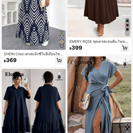
10
EMERY ROSE ชุดเดรสแขนสั้น Twist
ด้านหน้าสีพื้นลำลอง เหมาะสำหรับชุดเ
11
399
฿
ดรสยาวสำหรับผู้หญิงใส่ไปพักผ่อน
SHEIN Clasi เดรสแม็กซี่โบฮีเมียนไซส์
ใหญ่ ลายดอกไม้เล็กสไตล์ Niche ใหม่
369
฿
แฟชั่นเซ็กซี่ คอวี ลายจุด แขนสั้น