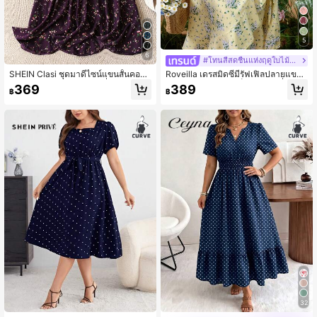
5
6
#โทนสีสดชื่นแห่งฤดูใบไม้ผลิ
SHEIN Clasi ชุดมาดีไซน์แขนสั้นคอวีห่
Roveilla เดรสมิดซีมีรัฟเฟิลปลายแขน
อไขว้ลายดอกไม้แบบไดทซี่ไซส์พลัสสำ
แขนกุด ลายดอกไม้เล็กๆ เข้ารูปที่เอว ข
369
389
฿
฿
หรับผู้หญิง
นาดใหญ่
32