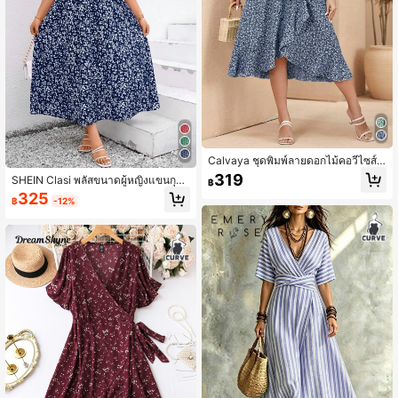
Calvaya ชุดพิมพ์ลายดอกไม้คอวีไซส์บ
วก มีเข็มขัดและขอบปลายระบาย เหมา
319
SHEIN Clasi พลัสขนาดผู้หญิงแขนกุดล
฿
ะสำหรับชุดแต่งตัวสำหรับผู้หญิงสูง สำห
ายดอกไม้พิมพ์ชุดฤดูร้อนยาว
325
รับการพักผ่อน
฿
-12%