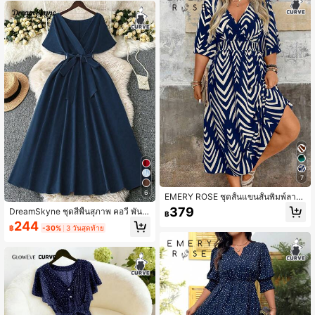
7
6
EMERY ROSE ชุดสั้นแขนสั้นพิมพ์ลาย
สวยงาม, ฤดูร้อน
379
DreamSkyne ชุดสีพื้นสุภาพ คอวี พันร
฿
อบเอว มีสายผูกเอง เดรสหรูหรา ไซส์ให
244
฿
-30%
3 วันสุดท้าย
ญ่