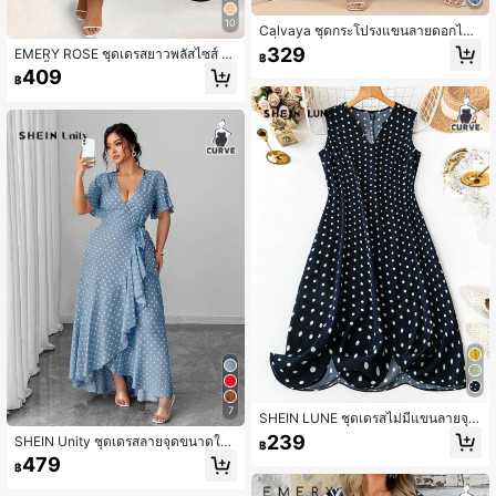
10
Calvaya ชุดกระโปรงแขนลายดอกไม้ดั
ทซี่ คอวี ขนาดพิเศษ, ชุดสำหรับผู้หญิงใ
329
EMERY ROSE ชุดเดรสยาวพลัสไซส์ ค
฿
นช่วงฤดูร้อน
อวี สีพื้นลำลอง เอวจีบ กระเป๋าเฉียง สำ
409
฿
หรับฤดูร้อน, สำหรับชุดออกงานวันขอบ
คุณพระเจ้าสำหรับผู้หญิง
7
SHEIN LUNE ชุดเดรสไม่มีแขนลายจุด
ไซส์ใหญ่ มีกระเป๋า สำหรับฤดูร้อน
239
SHEIN Unity ชุดเดรสลายจุดขนาดให
฿
ญ่พิเศษแบบผูกเอว, ชายระบายและผ่าข้
479
฿
าง