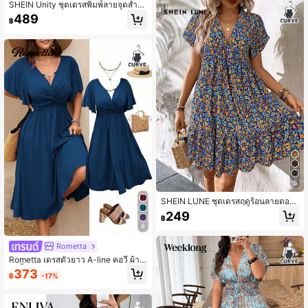
SHEIN Unity ชุดเดรสพิมพ์ลายจุดสำห
รับคนรูปร่างใหญ่พร้อมเอวผูก, ระบายช
489
฿
ายและแต่งแยกข้าง
5
SHEIN LUNE ชุดเดรสฤดูร้อนลายดอกไ
ม้พลัสไซส์ ทรงหลวม ลำลอง สำหรับวัน
249
฿
หยุดพักผ่อน ชุดเดรสฤดูร้อนลายดอกไม้
8
ชุดเดรสฤดูร้อนสไตล์โบโฮ ชุดเดรสฤดูร้
อนแขนสั้น ชุดเดรสฤดูร้อนสำหรับผู้หญิ
Rometta
ง, ชุดสำหรับวันหยุดสำหรับผู้หญิง
Rometta เดรสตัวยาว A-line คอวี ผ้าถั
ก เนื้อโดดเด่น เอวพับข้างพร้อมพู่ และลู
373
฿
-17%
กโซ่ สำหรับสตรีไซส์พิเศษ ใส่ได้ทั้งฤดูใ
บไม้ผลิและฤดูร้อน