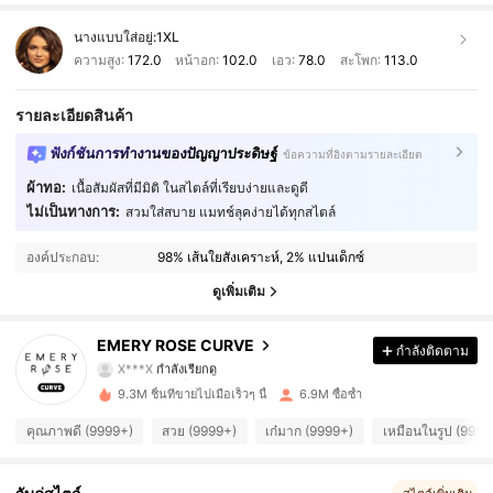
นางแบบใส่อยู่:
1XL
ความสูง:
172.0
หน้าอก:
102.0
เอว:
78.0
สะโพก:
113.0
รายละเอียดสินค้า
ฟังก์ชันการทำงานของปัญญาประดิษฐ์
ข้อความที่อิงตามรายละเอียด
ผ้าทอ:
เนื้อสัมผัสที่มีมิติ ในสไตล์ที่เรียบง่ายและดูดี
ไม่เป็นทางการ:
สวมใส่สบาย แมทช์ลุคง่ายได้ทุกสไตล์
1M ผู้ติดตาม
4.86
องค์ประกอบ:
98% เส้นใยสังเคราะห์, 2% แปนเด็กซ์
1M ผู้ติดตาม
4.86
ดูเพิ่มเติม
1M ผู้ติดตาม
4.86
EMERY ROSE CURVE
กำลังติดตาม
1M ผู้ติดตาม
4.86
9.3M ชิ้นที่ขายไปเมื่อเร็วๆ นี้
6.9M ซื้อซ้ำ
1M ผู้ติดตาม
4.86
คุณภาพดี (9999+)
สวย (9999+)
เก๋มาก (9999+)
เหมือนในรูป (9999
1M ผู้ติดตาม
4.86