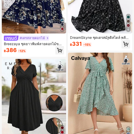
6
DreamSkyne ชุดเดรสมัลติสไตล์ พลัส
#เดรสลายดอกไม้
ลายดอกไม้อ่อนๆ แขนผีเสื้อ คาดเข็มขัด
331
Breezaya ชุดยาวพิมพ์ลายดอกไม้ขนา
฿
-15%
ยาว สำหรับผู้หญิง
ดใหญ่ สำหรับวันหยุด ผู้หญิง สำหรับฤดู
386
฿
-12%
ร้อน