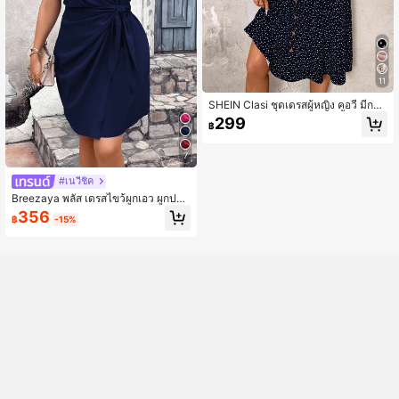
11
SHEIN Clasi ชุดเดรสผู้หญิง คอวี มีกระ
ดุม ลายจุดสีแดง กระชับเอว,เสื้อผ้าฤดูใ
299
฿
บไม้ผลิ,ชุดเดรสวันวาเลนไทน์
7
#เนวี่ชิค
Breezaya พลัส เดรสไขว้ผูกเอว ผูกปมอ
ยู่ข้างๆ
356
฿
-15%