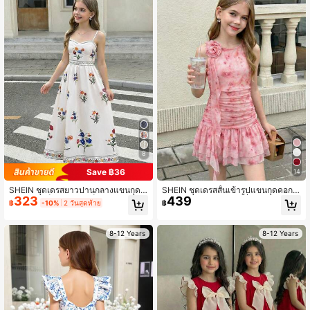
8
Save ฿36
14
SHEIN ชุดเดรสยาวปานกลางแขนกุดล
SHEIN ชุดเดรสสั้นเข้ารูปแขนกุดคอกล
323
439
ายดอกไม้เล็กๆ สำหรับเด็กผู้หญิง
มพิมพ์ลายดอกกุหลาบฝรั่งเศสสุดหรูสำ
฿
-10%
2 วันสุดท้าย
฿
หรับเด็กผู้หญิง, แต่งระบาย, ตกแต่งดอก
ไม้ 3 มิติ, ชายกระโปรงไม่สมมาตร, ชุด
เดรสสีชมพู, เหมาะสำหรับใส่เที่ยวฤดูใบ
8-12 Years
8-12 Years
ไม้ผลิ, ใส่ในชีวิตประจำวัน