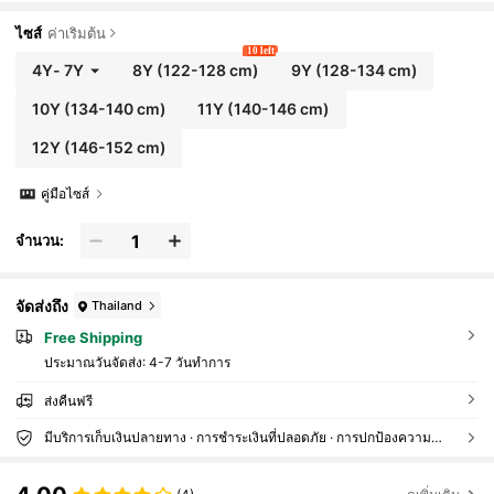
ute Loose Fit Dress With Bow Collar, Summer An
d Spring Lavender Girls Dress Lilac Kids Dress ,
ไซส์
ค่าเริ่มต้น
Girls Tea Partywear Dress Cottagecore Girl Dress
10 left
Adorable Baby Girls Lavender Print Dress With Bi
4Y
-
7Y
8Y
(122-128 cm)
9Y
(128-134 cm)
g Bow Accent And Ruffle Sleeves Perfect For Spri
ng Summer Events,Birthday Gift,Family Vocation
10Y
(134-140 cm)
11Y
(140-146 cm)
Outfit.
12Y
(146-152 cm)
คู่มือไซส์
จำนวน:
จัดส่งถึง
Thailand
Free Shipping
ประมาณวันจัดส่ง:
4-7 วันทำการ
ส่งคืนฟรี
มีบริการเก็บเงินปลายทาง · การชำระเงินที่ปลอดภัย · การปกป้องความเป็นส่วนตัว