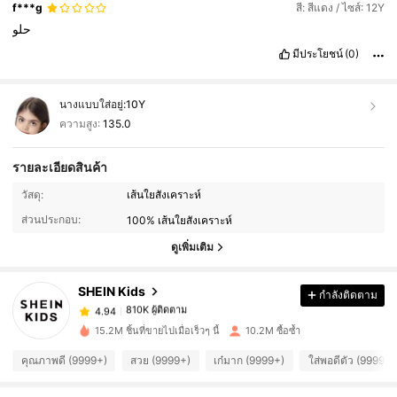
f***g
สี: สีแดง / ไซส์: 12Y
حلو
มีประโยชน์
(0)
นางแบบใส่อยู่:
10Y
ความสูง:
135.0
รายละเอียดสินค้า
810K ผู้ติดตาม
4.94
วัสดุ:
เส้นใยสังเคราะห์
ส่วนประกอบ:
100% เส้นใยสังเคราะห์
810K ผู้ติดตาม
4.94
ดูเพิ่มเติม
SHEIN Kids
กำลังติดตาม
810K ผู้ติดตาม
4.94
6***4
จ่าย
1 วันที่ผ่านมา
15.2M ชิ้นที่ขายไปเมื่อเร็วๆ นี้
10.2M ซื้อซ้ำ
810K ผู้ติดตาม
4.94
คุณภาพดี (9999+)
สวย (9999+)
เก๋มาก (9999+)
ใส่พอดีตัว (9999+)