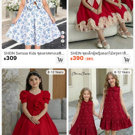
5
SHEIN Serisse Kids ชุดเดรสทรงเอพิม
SHEIN ชุดเด็กผู้หญิงดอกไม้หรูหราสีแด
309
390
พ์ลายประดับโบว์หลังระบายสำหรับเด็ก
งสำหรับฤดูร้อน สำหรับเด็กวัยรุ่น ชุดลูก
฿
฿
-39%
ผู้หญิงวัยรุ่น
ไม้หรูหราสีแดงและสีขาวสองโทน ชุดจั
บคู่สไตล์อิตาลีสามชั้น แขนสั้นลายดอก
ไม้
8-12 Years
8-12 Years