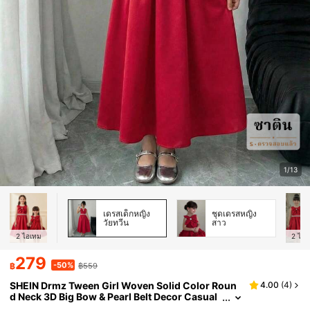
1/13
เดรสเด็กหญิง
ชุดเดรสหญิง
วัยทวีน
สาว
2
ไอเทม
2
ไอเ
279
-50%
฿
฿559
SHEIN Drmz Tween Girl Woven Solid Color Roun
4.00
(
4
)
d Neck 3D Big Bow & Pearl Belt Decor Casual
Red Dress,Young Girl , Baby Girls Elegant & C