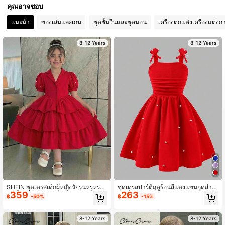
คุณอาจชอบ
810K ผู้ติดตาม
4.94
แนะนำ
ของเล่นและเกม
ชุดชั้นในและชุดนอน
เครื่องตกแต่งเครื่องแต่งก
810K ผู้ติดตาม
4.94
8-12 Years
8-12 Years
810K ผู้ติดตาม
4.94
810K ผู้ติดตาม
4.94
810K ผู้ติดตาม
4.94
810K ผู้ติดตาม
4.94
SHEIN ชุดเดรสเด็กผู้หญิงวัยรุ่นหรูหรา
ชุดเดรสปาร์ตี้ฤดูร้อนสีแดงแขนกุดสำห
359
263
810K ผู้ติดตาม
ปกเสื้อ แขนกลีบดอกไม้ ชายระบาย
รับเด็กผู้หญิงไซส์ใหญ่,ตกแต่งโบว์ 3D,จั
4.94
฿
-50%
฿
-15%
บจีบเอว,กระโปรงยาวปานกลาง,ประดับ
ลูกปัดหรูหรา,เสื้อผ้าคริสต์มาส
8-12 Years
8-12 Years