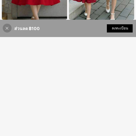
SHEIN ชุดเดรสสีพื้นคอหัวใจแขนพอง
SHEIN ชุดเดรสเด็กผู้หญิงผ้าลายพื้นผิว
219
199
ส่วนลด ฿100
เพิ่มเข้ารถเข็น
สำหรับเด็กหญิงวัยรุ่น
ประดับลูกปัดโบว์ คอจีน แขนกุด ทรงเอ
ลงทะเบียน
50% ลดราคา!
฿
-54%
฿
-45%
ไลน์ สำหรับเด็กผู้หญิงวัยรุ่น
8-12 Years
8-12 Years
6
4
DRMZ Kids
MODELY Kids