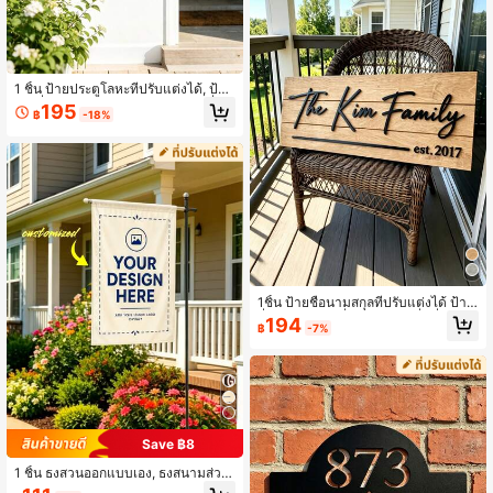
1 ชิ้น ป้ายประตูโลหะที่ปรับแต่งได้, ป้าย
เลขที่บ้านแมวดำส่วนตัว - ตกแต่งที่อยู่
195
฿
-18%
แบบกำหนดเอง - ป้ายต้อนรับประตูโลห
ะที่ทนทาน - ของขวัญที่เหมาะสมสำหรั
บคนรักแมว - ตกแต่งแมว, ป้ายชื่อธีมแ
ฟนตาซีด้านที่ใช้ซ้ำได้, ตกแต่งด้วยกลิ
ตเตอร์, ประดับประตูโลหะอิสระ, สี่เหลี่ย
มผืนผ้า, ไม่ต้องใช้ไฟฟ้า, ตกแต่งผนังภ
ายนอก
1ชิ้น ป้ายชื่อนามสกุลที่ปรับแต่งได้ ป้าย
ชื่อนามสกุลไม้ที่ปรับแต่งได้ ชื่อที่ปรับแ
194
฿
-7%
ต่งได้ ตกแต่งที่อยู่ ตกแต่งบ้านแบบชน
บท ของขวัญงานแต่งงาน ของขวัญวัน
ครบรอบ ของขวัญขึ้นบ้านใหม่ (มี 2 สีไ
ม้ให้เลือก)
Save ฿8
1 ชิ้น ธงสวนออกแบบเอง, ธงสนามส่วน
ตัว, อัปโหลดโลโก้และลวดลายของคุณ