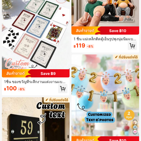
สต์มาสสำหรับครอบครัว ครอบครัว 2,3,
4,5,6 เครื่องประดับคริสต์มาสสำหรับคร
อบครัวส่วนบุคคล, Autumn Home Refr
esh, ของตกแต่งคริสต์มาส, Home Har
mony
Save ฿10
1 ชิ้น แม่เหล็กติดตู้เย็นรูปพุงนุ่มนิ่มแบบ
กำหนดเอง, ของขวัญวันพ่อแบบส่วนตั
119
฿
-8%
ว, แม่เหล็กตู้เย็นตลก, ตกแต่งห้องครัว,
ของที่ระลึกวันเกิดสามี, พุงเบียร์พิซซ่า,
แม่เหล็กตู้เย็นกันกระแทก, ไม่ใช่หุ่นพ่อ,
แต่เป็นหุ่นพ่อ
Save ฿9
1ชิ้น ของขวัญที่ระลึกงานแต่งงานแบบ
กำหนดเอง, การ์ดเล่นคำเชิญข้อความส่
100
฿
-8%
วนบุคคล, ของขวัญครบรอบที่ไม่ซ้ำใค
ร, ของขวัญสำหรับเจ้าสาว, การ์ดธีมไพ่
กรอบหลากสี, ของตกแต่งงานแต่งงาน,
ของขวัญสำหรับแขกงานแต่งงาน
Save ฿10