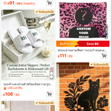
ด้, จี้ฟุตบอลที่ปรับแต่งชื่อและหมายเลข,
91
฿
-29%
วันสุดท้าย
ของขวัญทีมกีฬา, ของขวัญขอบคุณฟุต
บอล, ของขวัญนักฟุตบอล, ของที่ระลึกง
านปาร์ตี้จบฤดูกาล, ของที่ระลึกทีมแชม
ป์ลีก, ของขวัญทีมฟุตบอลเยาวชน
4
Save ฿8
พรมแขวนลายเสือดาวแบบกำหนดเอง,
ผ้าแขวนตกแต่งห้องส่วนบุคคล, ของขวั
111
฿
-7%
ญตลกๆ สำหรับเพื่อน, เครื่องมือติดตั้งฟ
รี ซักได้ สบาย อบอุ่น สั่งทำพิเศษ ไม่ซ้ำใ
คร เป็นของขวัญที่เหมาะ
รองเท้าแตะส่วนตัวพร้อมข้อความ/รูปภ
าพ เหมาะสำหรับของขวัญงานแต่งงา
เหลือแค่3ชิ้น
น/วันเกิด/ปาร์ตี้ รองเท้าแตะที่กำหนดเอ
106
ง/ของชำร่วยและของขวัญปาร์ตี้ รองเท้
฿
-3%
าแตะงานแต่งงานที่กำหนดเอง รองเท้า
แตะเพื่อนเจ้าสาวฟูฟ่อง รองเท้าแตะงา
นแต่งงานส่วนตัว