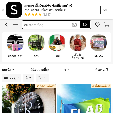
american flag custom
SHEIN-เสื้อผ้าแฟชั่น ช้อปปิ้งออนไลน์
×
דגל בהתאמה אישית
รับ
ดาวโหลดแอปเพื่อรับส่วนลดเพิ่มเติม
(1,345)
custom flag
costum flag
flag custom
american flag custom
דגל בהתאמה אישית
เส้นใย
มัลติคัลเลอร์
สีดำ
ไม่มี
PMMA
สังเคราะห์
แนะนำ
ที่นิยมมากที่สุด
ราคา
ตัวกรอง
หมวดหมู่
สี
วัสดุ