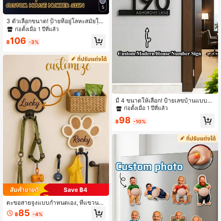
5
3 ตัวเลือกขนาด! ป้ายที่อยู่โลหะสมัยให
ม่, เลขที่บ้านและชื่อถนนโลหะ, ป้ายที่อยู่
ก่อตั้งเมื่อ 1 ปีที่แล้ว
ของขวัญ, ป้ายที่อยู่ภายนอกที่ปรับแต่งไ
106
ด้, ของขวัญที่อยู่บ้านสมัยใหม่, ความสว
฿
-3%
ยงามของทางเข้า, งานโลหะสีดำด้าน
มี 4 ขนาดให้เลือก! ป้ายเลขบ้านแบบปรั
บแต่งได้ - ป้ายเลขบ้านและที่อยู่สีดำ -
ก่อตั้งเมื่อ 1 ปีที่แล้ว
ป้ายเลขบ้าน, ของขวัญงานปาร์ตี้สาวโส
98
ด, ความสวยงามของบ้าน, ของขวัญขึ้น
฿
-10%
บ้านใหม่
Save ฿4
ตะขอสายจูงแบบกำหนดเอง, ที่แขวนส
ายจูงสุนัขไม้, ตะขอตกแต่ง, ตกแต่งบ้า
85
฿
-4%
นที่เป็นเอกลักษณ์, สำหรับคนรักสัตว์เลี้ย