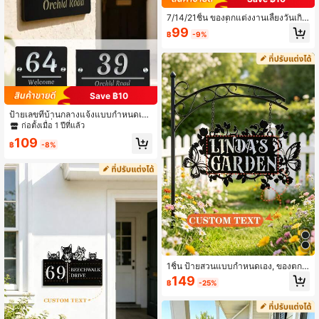
7/14/21ชิ้น ของตกแต่งงานเลี้ยงวันเกิด
ครบรอบ 1 ขวบที่ปรับแต่งได้ - ของตกแ
99
฿
-9%
ต่งรูปภาพเด็กส่วนบุคคล | ของตกแต่งง
านเลี้ยงวันเกิดครบรอบ 1 ขวบ | ของตก
แต่งหมวกวันเกิดโบว์สีชมพู | แบนเนอร์
งานเลี้ยง Baby Shower/Gender Reve
al, ธง, ฉากหลังรูปภาพ, ของขวัญวันเกิ
ด
Save ฿10
ป้ายเลขที่บ้านกลางแจ้งแบบกำหนดเอ
ง, ป้ายเลขที่บ้านอะคริลิกสีดำแบบส่วน
ก่อตั้งเมื่อ 1 ปีที่แล้ว
ตัว, ป้ายที่อยู่บ้าน, ป้ายที่อยู่ถนนแบบกำ
109
หนดเอง, ป้ายผนัง, ของขวัญกลางแจ้งส
฿
-8%
วนแบบไม่ซ้ำใคร, ตกแต่งสวน, ของขวั
ญวันเกิด, ตกแต่งความสวยงามของบ้า
น, ของขวัญขึ้นบ้านใหม่
1ชิ้น ป้ายสวนแบบกำหนดเอง, ของตกแ
ต่งผนังโลหะส่วนบุคคลสำหรับกลางแจ้
149
฿
-25%
ง, ดีไซน์ผีเสื้อและดอกกุหลาบ, ของขวัญ
ที่ไม่เหมือนใคร