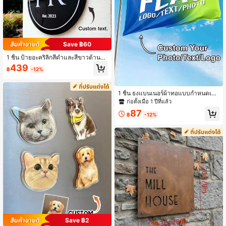
Save ฿60
1 ชิ้น ป้ายอะคริลิกสีดำและสีขาวด้านที่
สามารถปรับแต่งได้, ป้ายทางเข้าติดผนั
439
฿
-12%
ง, สำหรับใช้ในเชิงพาณิชย์, ข้อความแ
ละโลโก้ที่สามารถปรับแต่งได้, ตกแต่งอ
พาร์ตเมนต์, ของขวัญวันแม่, สไตล์โมเดิ
ร์นและเมืองชิค, ของขวัญขึ้นบ้านใหม่
1 ชิ้น ธงแบนเนอร์ผ้าทอแบบกำหนดเอ
ง, ธงสวน, ธงลานบ้าน, แบนเนอร์โลโก้
ก่อตั้งเมื่อ 1 ปีที่แล้ว
ข้อความ หรือรูปภาพแบบกำหนดเอง, ต
87
กแต่งผนัง, บ้าน, งานแต่งงาน, ป้ายต้อน
฿
-12%
รับ, ของขวัญส่วนบุคคล
Save ฿2