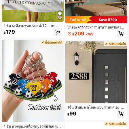
4
Save ฿790
1 ชิ้น ธงที่สามารถปรับแต่งได้, ธงตกแต่
ป้ายอะคริลิกสั่งทำสำหรับร้านเสริมสวย
งโพลีเอสเตอร์ที่ปรับแต่งได้, สามารถพิม
179
- ป้ายโลโก้ธุรกิจความงามและร้านทำผ
209
฿
พ์รูปภาพใดๆ, สีใดๆ, ข้อความใดๆ, เหม
฿
-79%
มแบบส่วนตัว - ของขวัญสำหรับช่างทำ
าะสำหรับสวน, คลับ, คอนเสิร์ต, บาร์, ห
ผมผู้หญิง - ตกแต่งห้องสปา ร้านทำเล็บ
อพัก, ห้องนั่งเล่น, ห้องนอน, ตกแต่งสวน,
ร้านต่อขนตา - อุปกรณ์ตกแต่งทางเข้า
สวนระเบียง, ของขวัญจบการศึกษา, บร
บ้าน
รยากาศห้องที่สวยงาม
1ชิ้น ป้ายประตูโลหะแบบกำหนดเอง: ป้
ายเลขที่ประตูส่วนบุคคล, การออกแบบเ
99
฿
ลขที่ประตูที่ทันสมัย, ของตกแต่งผนัง, ก
ารออกแบบแนวตั้ง, การติดตั้งแบบติดผ
นัง
1 ชิ้น พวงกุญแจเสื้อฟุตบอลที่ปรับแต่งไ