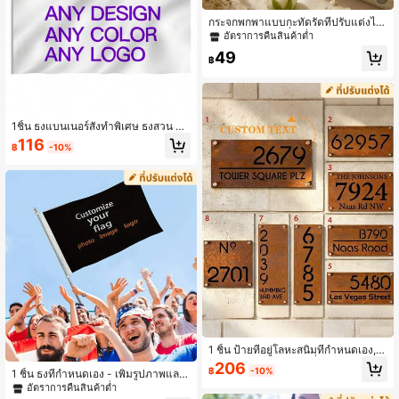
กระจกพกพาแบบกะทัดรัดที่ปรับแต่งได้,
ของขวัญสำหรับเพื่อนเจ้าสาว, กระจกแ
อัตราการคืนสินค้าต่ำ
ต่งหน้าดอกไม้ประจำเดือนเกิด, กระจกพ
49
กพาสำหรับเธอ, ของขวัญขอบคุณเพื่อน
฿
เจ้าสาว, ของขวัญงานเลี้ยงสละโสด, โล
หะ, ของขวัญวันเกิด, ของขวัญที่ไม่ซ้ำใ
คร, ของขวัญรับปริญญา
1ชิ้น ธงแบนเนอร์สั่งทำพิเศษ ธงสวน ธง
สนาม, ตกแต่งผนังด้วยโลโก้ ข้อความ
116
฿
-10%
หรือรูปภาพ, ใช้ซ้ำได้, ของขวัญสำหรับ
วันครบรอบ, วันวาเลนไทน์, วันแม่, วันเ
กิด, วันรับปริญญา, งานแต่งงาน, งานขึ้
นบ้านใหม่, สำนักงานที่บ้าน
1 ชิ้น ป้ายที่อยู่โลหะสนิมที่กำหนดเอง, ป้
ายประตูภายนอก, ป้ายที่อยู่พิมพ์ 2D สนิ
206
฿
-10%
1 ชิ้น ธงที่กำหนดเอง - เพิ่มรูปภาพและ
มเทียม, ป้ายที่อยู่สมัยใหม่, ของขวัญป้า
ข้อความของคุณเอง - เหมาะสำหรับวัน
ยประตูที่กำหนดเอง, วัสดุเหล็ก, โครงสร้
อัตราการคืนสินค้าต่ำ
เกิด, งานแต่งงาน, งานปาร์ตี้, วันพ่อ, วั