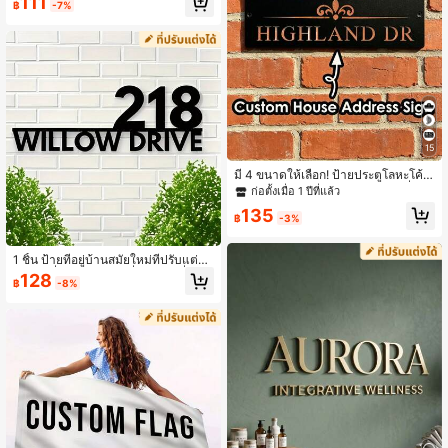
111
฿
-7%
สำหรับแบนเนอร์พาณิชย์, ตกแต่งสนาม
หญ้ากลางแจ้งแบบกำหนดเอง, ป้ายสว
นกันน้ำตามฤดูกาล, ธงบ้านส่วนตัว, ตก
แต่งระเบียงหน้าบ้าน
15
มี 4 ขนาดให้เลือก! ป้ายประตูโลหะโค้ง
แบบกำหนดเอง, ป้ายเลขบ้านและชื่อถน
ก่อตั้งเมื่อ 1 ปีที่แล้ว
นแบบส่วนตัว
135
฿
-3%
1 ชิ้น ป้ายที่อยู่บ้านสมัยใหม่ที่ปรับแต่งไ
ด้, ป้ายที่อยู่ตกแต่งเลขที่ถนนและชื่อถน
128
฿
-8%
นที่ปรับแต่งเฉพาะบุคคล, ของขวัญขึ้นบ้
านใหม่ที่เหมาะสม, เหมาะสำหรับการต
กแต่งผนังทางเข้า, ของขวัญวันหยุดที่ส
มบูรณ์แบบ