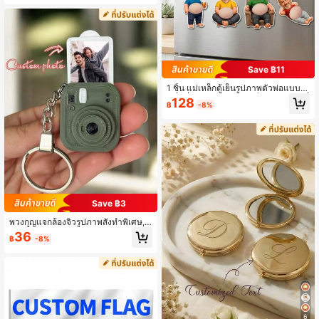
ง, วันครบรอบสัตว์เลี้ยง, ตกแต่งวันเกิดสั
ตว์เลี้ยง, แกะสลัก, ของขวัญวันรับเลี้ยง,
ตกแต่งผนัง
Save ฿11
1 ชิ้น แม่เหล็กตู้เย็นรูปภาพตัวพ่อแบบนุ่
มนิ่มที่ปรับแต่งได้, แม่เหล็กตลกขบขันที่
128
฿
-8%
ปรับแต่งใบหน้าสำหรับวันพ่อ, ของขวัญ
ตกแต่งตู้เย็นที่แปลกใหม่, แม่เหล็กบีบพุ
งสำหรับเพื่อนพ่อ, ของขวัญแกล้งวันเกิ
ด, พุง, คลายเครียด, ตกแต่งห้องครัว
Save ฿3
พวงกุญแจกล้องจิ๋วรูปภาพสั่งทำพิเศษ,
ของที่ระลึกส่วนบุคคลพร้อมช่องใส่รูปภา
36
฿
-8%
พที่ปรับแต่งได้, พวงกุญแจรูปกล้องน่ารั
ก, เหมาะสำหรับเป็นของขวัญคู่รัก/เพื่อ
น, อุปกรณ์เสริมพกพาประจำวันที่ปรับแ
ต่งได้ไม่เหมือนใคร, ของตกแต่งสวน
6