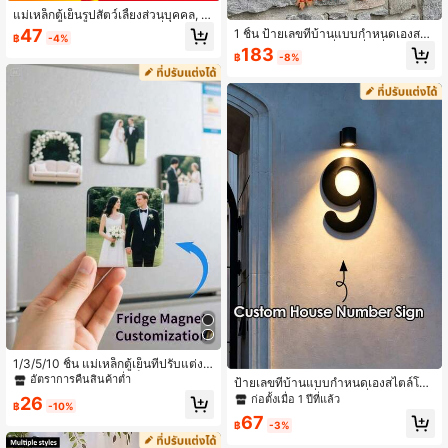
แม่เหล็กตู้เย็นรูปสัตว์เลี้ยงส่วนบุคคล, ต
กแต่งตู้เย็นรูปหน้าแมว/สุนัขที่กำหนดเอ
47
1 ชิ้น ป้ายเลขที่บ้านแบบกำหนดเองสไต
฿
-4%
ง, ของที่ระลึก, ตกแต่งบ้าน/ครัวที่น่ารัก
ล์วินเทจ - ป้ายเลขที่บ้านสี่เหลี่ยม - ดีไซ
183
และสนุกสนาน, ของขวัญที่ใส่ใจสำหรับ
฿
-8%
น์วินเทจ - ข้อความแกะสลักด้วยเลเซอร์
คนรักสัตว์เลี้ยง ครอบครัวและเพื่อน, ขอ
- ดีไซน์ติดผนัง - ป้ายตกแต่งที่อยู่ - ป้า
งขวัญวันหยุด, งานวันเกิดและงานขึ้นบ้
ยที่อยู่
านใหม่, บ้านที่สวยงาม
1/3/5/10 ชิ้น แม่เหล็กตู้เย็นที่ปรับแต่งไ
ด้ สามารถพิมพ์ดีไซน์ใดก็ได้ เหมาะสำห
อัตราการคืนสินค้าต่ำ
ป้ายเลขที่บ้านแบบกำหนดเองสไตล์โมเ
รับการตกแต่งบ้าน ตกแต่งภายนอก ตู้
ดิร์น - ป้ายเลขที่บ้านและที่อยู่สีดำ - ป้า
ก่อตั้งเมื่อ 1 ปีที่แล้ว
26
สำนักงานและตู้ครัว เหมาะสำหรับหลา
฿
-10%
ยเลขที่บ้าน
ยโอกาส ของขวัญวันวาเลนไทน์ ของขวั
67
฿
-3%
ญสำหรับเธอ ของขวัญสำหรับเขา ของข
วัญสำหรับแม่ ของขวัญสำหรับเพื่อน กา