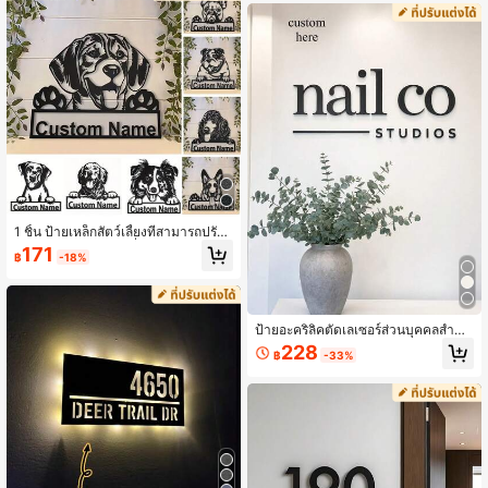
รตกแต่งบ้าน การตกแต่ง ของขวัญที่ปรั
บแต่งได้ ของขวัญที่ปรับแต่ง
1 ชิ้น ป้ายเหล็กสัตว์เลี้ยงที่สามารถปรับ
แต่งได้ - ตกแต่งผนังชื่อคนรักสุนัข, วัส
171
฿
-18%
ดุเหล็กชุบสังกะสี - ความหนา 1 มม., ป้า
ยสุนัขที่ปรับแต่งได้, ป้ายประตูโลหะสร้า
งสรรค์, ศิลปะผนังโลหะ, สำหรับตกแต่ง
บ้าน, ของขวัญขึ้นบ้านใหม่, ติดตั้งง่าย,
โลหะคุณภาพเกรด AAA, สามารถถอดอ
ป้ายอะคริลิคตัดเลเซอร์ส่วนบุคคลสำหรั
อกและใช้ซ้ำได้, ตกแต่งภายใน
บร้านเสริมสวย, สตูดิโอธุรกิจ, ร้านบูติก,
228
฿
-33%
ปรับแต่งโลโก้และชื่อได้, ตกแต่งร้านเส
ริมสวยขนตา, ป้ายร้านเล็บและเสื้อผ้า,
ป้ายสตูดิโอวัสดุอะคริลิคเท่านั้น