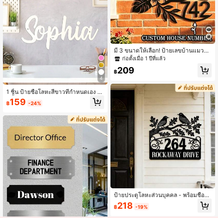
มี 3 ขนาดให้เลือก! ป้ายเลขบ้านแมวโล
หะแบบกำหนดเอง, ศิลปะผนังโลหะสีดำ
ก่อตั้งเมื่อ 1 ปีที่แล้ว
สำหรับตกแต่งระเบียงหน้าบ้านและสวน
209
฿
4
1 ชิ้น ป้ายชื่อโลหะสีขาวที่กำหนดเอง ติ
ดตั้งง่าย ตกแต่งผนังโลหะ ประติมากรร
159
฿
-24%
มตกแต่ง ตกแต่งผนังส่วนบุคคล ป้ายตัว
อักษร เหมาะสำหรับบ้าน งานแต่งงาน ง
านขึ้นบ้านใหม่ วันครบรอบ โอกาสพิเศ
ษ
ป้ายประตูโลหะส่วนบุคคล - พร้อมชื่อแ
ละหมายเลข, ดีไซน์พวงหรีดนกและใบโ
218
฿
-19%
อ๊ค, ผิวด้านกันน้ำ, ติดตั้งง่ายบนประตูห
น้า/ตู้จดหมาย, ของขวัญขึ้นบ้านใหม่กล