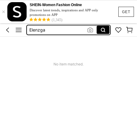
SHEIN-Women Fashion Online
×
เดรสขาว
Discover latest trends, inspirations and APP only
GET
promotions on APP
เสื้ออชายหาดผู้หญิง
(1,345)
Elenzga
Tennis Outfit Plus Size
Pariaura
เดรสขาว
No item matched.
เสื้ออชายหาดผู้หญิง