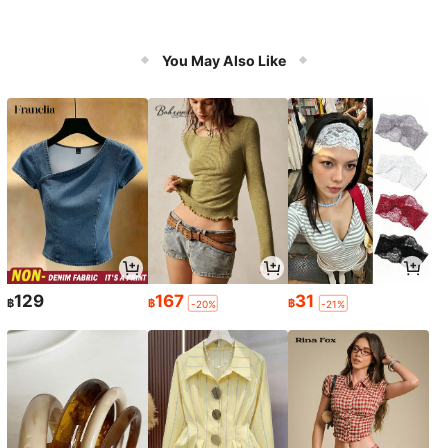
You May Also Like
129
167
31
฿
฿
฿
-20%
-21%