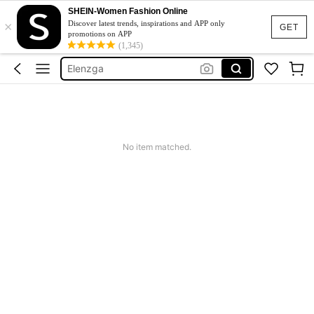
SHEIN-Women Fashion Online
×
เดรสขาว
Discover latest trends, inspirations and APP only
GET
promotions on APP
เสื้ออชายหาดผู้หญิง
(1,345)
Elenzga
Tennis Outfit Plus Size
Pariaura
เดรสขาว
No item matched.
เสื้ออชายหาดผู้หญิง