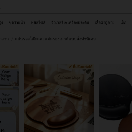
ต
and down arrow keys to navigate search การค้นหาล่าสุด and ค้นหา. Press Enter to
ญิง
ชุดว่ายน้ำ
พลัสไซส์
จิวเวลรี่ & เครื่องประดับ
เสื้อผ้าผู้ชาย
เด็ก
ทำงาน
แผ่นรองโต๊ะและแผ่นรองเมาส์แบบสั่งทำพิเศษ
/