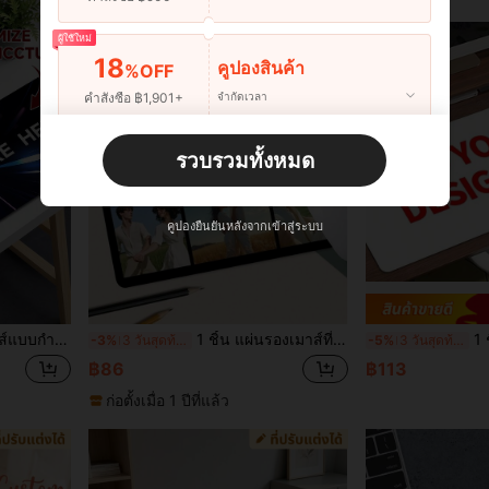
ผู้ใช้ใหม่
18
คูปองสินค้า
%OFF
คำสั่งซื้อ ฿1,901+
จำกัดเวลา
ผู้ใช้ใหม่
รวบรวมทั้งหมด
22
คูปองสินค้า
%OFF
คำสั่งซื้อ ฿2,534+
จำกัดเวลา
คูปองยืนยันหลังจากเข้าสู่ระบบ
 หรือคอมพิวเตอร์ที่บ้าน ของขวัญที่สมบูรณ์แบบสำหรับคริสต์มาสและฮาโลวีน
1 ชิ้น แผ่นรองเมาส์ที่ปรับแต่งด้วยรูปภาพ ออกแบบด้วยข้อความและรูปภาพของคุณ ขอบเย็บ เหมาะสำหรับสำนักงาน การโฆษณา เกม อนิเมะ งานแต่งงาน วันแม่ วันพ่อ วันวาเลนไทน์ คริสต์มาส ฮาโลวีน ของขวัญ
1 ชิ้น แผ่นรองเมาส์ที่ปรับแต่งได้, แผ่นรองเมาส์เกมมิ่ง
-3%
3 วันสุดท้าย
-5%
3 วันสุดท้าย
฿86
฿113
ก่อตั้งเมื่อ 1 ปีที่แล้ว