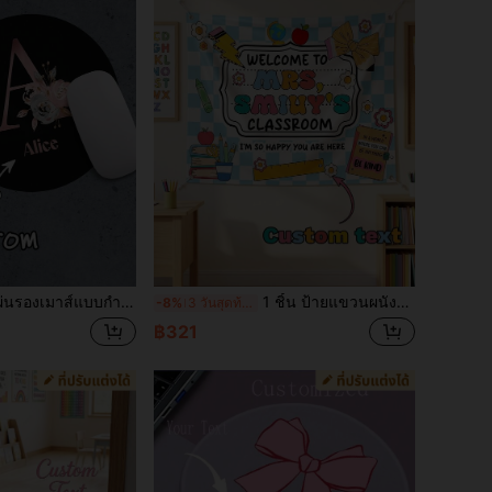
ะสำหรับใช้ในสำนักงาน, เล่นเกม หรือคอมพิวเตอร์ที่บ้าน, ของขวัญที่สมบูรณ์แบบสำหรับคริสต์มาสและฮาโลวีน, แผ่นรองเมาส์สำหรับเล่นเกมคอมพิวเตอร์แล็ปท็อป, แผ่นรองโต๊ะพรีเมียมสำหรับเมาส์คอมพิวเตอร์แล็ปท็อป PC, ลายพิมพ์ตัวอักษร Rose Gold
1 ชิ้น ป้ายแขวนผนังห้องเรียนครูที่ปรับแต่งได้ ข้อความที่ปรับแต่งได้ "ยินดีต้อนรับสู่ห้องเรียนของฉัน" ผ้าแขวนผนัง พื้นหลังลายตาราง ธงผนัง ตกแต่งครู
-8%
3 วันสุดท้าย
฿321