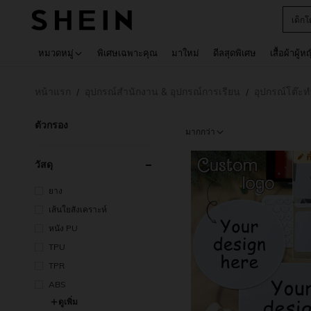
เด็กโ
Use up 
หมวดหมู่
พิเศษเฉพาะคุณ
มาใหม่
ดีลสุดพิเศษ
เสื้อผ้าผู้ห
หน้าแรก
อุปกรณ์สำนักงาน & อุปกรณ์การเรียน
อุปกรณ์โต๊ะ
/
/
ตัวกรอง
มากกว่า
วัสดุ
ยาง
เส้นใยสังเคราะห์
หนัง PU
TPU
TPR
ABS
ดูเพิ่ม