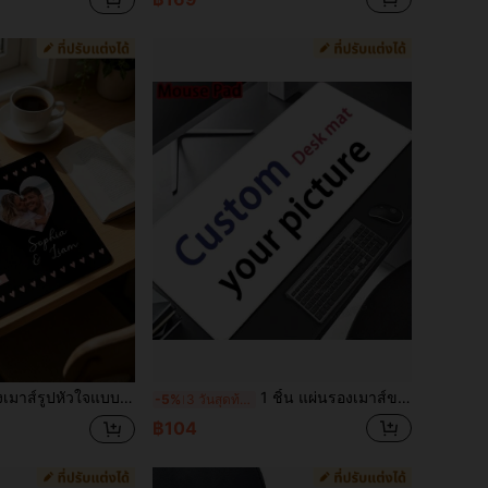
วันวาเลนไทน์, ของขวัญครบรอบคู่รัก, อุปกรณ์เสริมโต๊ะทำงานสุดโรแมนติกสำหรับบ้าน สำนักงาน โรงเรียน เล่นเกม
1 ชิ้น แผ่นรองเมาส์ขนาดใหญ่ DIY ขอบเย็บ แผ่นรองเมาส์ยางกันลื่น เหมาะสำหรับทำงานในสำนักงาน แล็ปท็อป บ้าน แผ่นรองเมาส์สำหรับเกม อุปกรณ์เสริมสำหรับตั้งบนโต๊ะ ของขวัญที่เหมาะสำหรับเพื่อน แบบที่กำหนดเอง
-5%
3 วันสุดท้าย
฿104