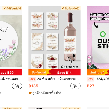
Save ฿20
Save ฿14
ลี้ยงเจ้าสาว วันเกิด งานเลี้ยงสาวโสด พิธีรับศีลล้างบาป สติกเกอร์ดอกไม้ สติกเกอร์ขนมหวานและคุกกี้ ป้ายของขวัญที่ทำด้วยมือแบบกำหนดเอง
20 ชิ้น สติกเกอร์ฉลากขวดไวน์หญ้าแพมพัส ข้อความที่ปรับแต่งได้สำหรับงานแต่งงาน พิธีรับศีลล้างบาป ตกแต่งวันเกิด ฉลากกาวที่ปรับแต่งได้
1/24/40/120 ชิ้น สติกเกอร์ที่ปรับแต่งได้ สามารถปรับแต่งด้วยดีไซน์ ภาพ โลโก้ ข้อความใดๆ เหมาะสำหรับโลโก้ธุรกิจ ฉลากขอบคุณ สติกเกอร์โฮโ
-9%
-7%
฿135
฿27
้ว
ลูกค้ากลับมาซื้อซ้ำ!