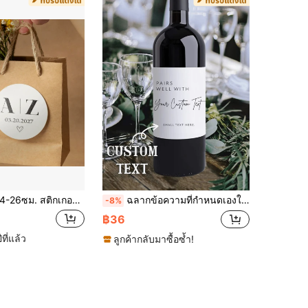
ซม. สติกเกอร์และฉลากแบบกำหนดเอง, สติกเกอร์ตัวอักษรผสมส่วนบุคคลพร้อมข้อความ, มีหลายขนาด, ทนทานต่อการซีดจาง, ของชำร่วยงานแต่งงาน, สามารถใช้เป็นของขวัญแขก, สติกเกอร์ขอบคุณ, สติกเกอร์งานแต่งงานทำมือ, สติกเกอร์ถุงขนม, สติกเกอร์ของชำร่วยของหวาน, และยังเหมาะเป็นของขวัญสำหรับผู้ชาย/ผู้หญิง, และอุปกรณ์เสริมงานแต่งงานแบบกำหนดเองอื่นๆ
ฉลากข้อความที่กำหนดเองในขนาดต่างๆ - สติกเกอร์ส่วนบุคคลกันน้ำ, ของขวัญที่ไม่ซ้ำใคร, เข้ากันได้อย่างลงตัวกับฉลากไวน์ที่กำหนดเอง, ฉลากไวน์ส่วนบุคคลสำหรับเพื่อนเจ้าสาว/ข้อเสนอของเพื่อนเจ้าสาว, ของขวัญแต่งงาน, เหมาะสำหรับงานแต่งงาน, วันครบรอบ, วันเกิด, งานหมั้น, ปาร์ตี้สละโสดและการเฉลิมฉลองพิเศษ, เหมาะสำหรับขวดไวน์, แชมเปญ, เตกีล่า, วิสกี้, สติกเกอร์ฉลากไวน์สนุกๆ, ของชำร่วยปาร์ตี้ฉลากแชมเปญที่กำหนดเอง
-8%
฿36
ปีที่แล้ว
ลูกค้ากลับมาซื้อซ้ำ!