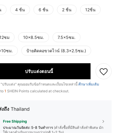
น
4 ชิ้น
6 ชิ้น
2 ชิ้น
12ชิ้น
12ซม
10x8.5ซม.
7.5x5ซม.
x10ซม.
ป้ายติดคอขวดไวน์ (8.3x2.5ซม.)
ปรับแต่งตอนนี้
 "ปรับแต่ง" คุณยอมรับข้อกำหนดและเงื่อนไขเหล่านี้
ศึกษาเพิ่มเติม
 to
1
SHEIN Points calculated at checkout.
ส่งถึง
Thailand
Free Shipping
ประมาณวันจัดส่ง:
5-8 วันทำการ
(คำสั่งซื้อที่มีสินค้าสั่งทำพิเศษ มัก
ใช้เวลาดำเนินการนานกว่าปกติ 1–2 วัน)