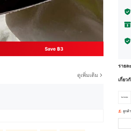
Save ฿3
รายละ
ดูเพิ่มเติม
เกี่ยว
ลูกค้