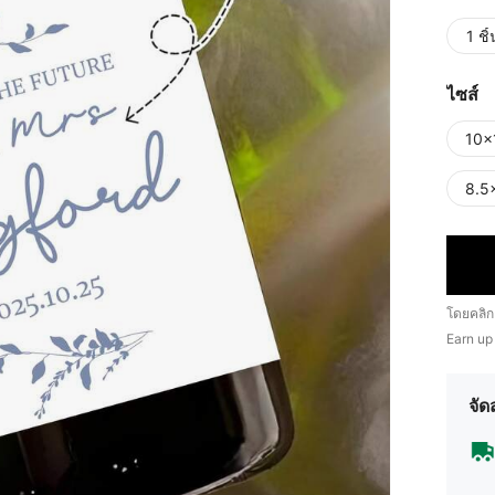
1 ชิ้
ไซส์
10x
8.5
โดยคลิก
Earn up
จัด