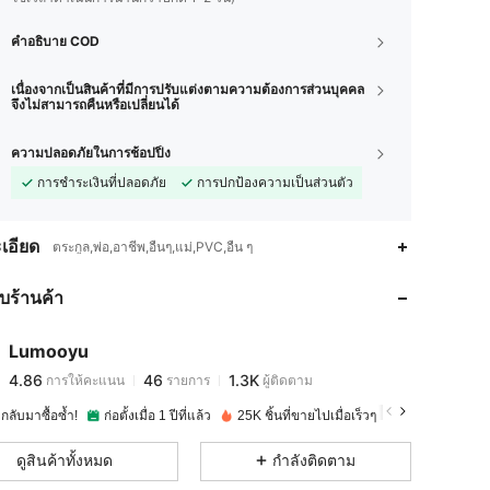
คำอธิบาย COD
เนื่องจากเป็นสินค้าที่มีการปรับแต่งตามความต้องการส่วนบุคคล
จึงไม่สามารถคืนหรือเปลี่ยนได้
ความปลอดภัยในการช้อปปิ้ง
การชำระเงินที่ปลอดภัย
การปกป้องความเป็นส่วนตัว
4.86
46
1.3K
เอียด
ตระกูล,พ่อ,อาชีพ,อื่นๆ,แม่,PVC,อื่น ๆ
กับร้านค้า
4.86
46
1.3K
Lumooyu
4.86
46
1.3K
การให้คะแนน
รายการ
ผู้ติดตาม
R***G
จ่าย
1 วันที่ผ่านมา
ากลับมาซื้อซ้ำ!
ก่อตั้งเมื่อ 1 ปีที่แล้ว
25K ชิ้นที่ขายไปเมื่อเร็วๆ นี้
4.86
46
1.3K
ดูสินค้าทั้งหมด
กำลังติดตาม