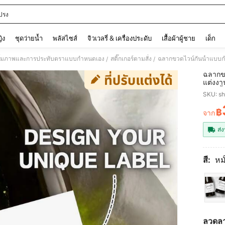
ปรง
and down arrow keys to navigate search การค้นหาล่าสุด and ค้นหา. Press Enter to
ญิง
ชุดว่ายน้ำ
พลัสไซส์
จิวเวลรี่ & เครื่องประดับ
เสื้อผ้าผู้ชาย
เด็ก
บั้มภาพและการประทับตราแบบกำหนดเอง
สติ๊กเกอร์ตามสั่ง
/
/
ฉลากข
แต่งงา
งานเลี
SKU: s
สาว, ฉ
เล็กหร
฿
จาก
PR
Brides
ส่ง
สี:
หม
ลวดล