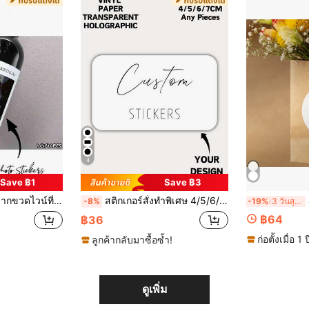
4
Save ฿1
Save ฿3
เกิดครบรอบ 40 ปี 60 ปี, กิจกรรมศิลปะวัยรุ่น, บรรยากาศอบอุ่น, การปรับปรุงบ้านในฤดูใบไม้ร่วง, ตกแต่งคริสต์มาส, ความสามัคคีในครอบครัว
สติกเกอร์สั่งทำพิเศษ 4/5/6/7 ซม. ป้ายโลโก้ธุรกิจ สติกเกอร์สำหรับงานแต่งงาน ปาร์ตี้ วันเกิด ป้ายของขวัญวันรับปริญญา วันพ่อ สำหรับของชำร่วยงานแต่ง ของขวัญเบบี้ชาวเวอร์ ซีลซองจดหมาย งานฝีมือ DIY ไอเดียของขวัญ
4-26
-8%
-19%
3 วันสุดท้าย
฿64
฿36
ก่อตั้งเมื่อ 1 
ลูกค้ากลับมาซื้อซ้ำ!
ดูเพิ่ม