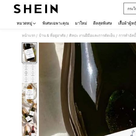
กระโ
Use up 
หมวดหมู่
พิเศษเฉพาะคุณ
มาใหม่
ดีลสุดพิเศษ
เสื้อผ้าผู้ห
หน้าแรก
บ้าน & ที่อยู่อาศัย
ศิลปะ งานฝีมือและการตัดเย็บ
การทำอัล
/
/
/