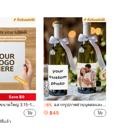
5
Save ฿9
แบบโลโก้รูปภาพใดก็ได้, สติกเกอร์กระดาษสี่เหลี่ยมด้านผิวด้านตัดแยก, ทนต่อการซีดจาง, สำหรับธุรกิจสำนักงานงานแต่งงานปาร์ตี้วันเกิดคริสต์มาส, ของขวัญส่วนบุคคล
ฉลากรูปภาพส่วนบุคคลและสติกเกอร์ขวดปาร์ตี้ที่ปรับแต่งได้ เหมาะสำหรับการตกแต่งขวดสำหรับวันเกิด งานแต่งงาน วันครบรอบ และงานปาร์ตี้
-8%
฿45
ปีที่แล้ว