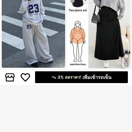
6
SHEIN EZwear ชุดเสื้อสเวตเชิ้ตและกา
Shapeblank
709
งเกงสเวตแพนท์ 2 ชิ้น ไซส์ใหญ่ สไตล์ส
เพิ่มเข้ารถเข็น
3% ลดราคา!
฿
Shapeblank ชุด 2 ชิ้นสำหรับผู้หญิงไซ
ตรีทแวร์กีฬา ไหล่เดียว ทรงหลวม บุซับ
ส์ใหญ่ แฟชั่นฤดูใบไม้ผลิ/ฤดูใบไม้ร่วง เ
#7 ขายดี
ใน ร้านซ่อมตัวถังรถยนต์ ขนาดบวก Co-Ords
ในกันหนาว พิมพ์ลายดิจิทัล เหมาะสำห
สื้อแขนยาวสีเทาหลวมสบาย และเดรสส
467
รับฤดูใบไม้ร่วง/ฤดูหนาว
฿
-15%
2 วันสุดท้าย
ายเดี่ยวสีดำ สไตล์มินิมอล
โดยประมาณ