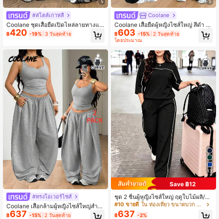
5
5
#สไตล์เกาหลี
Coolane
Coolane ชุดเสื้อยืดเปิดไหล่ลายทางแล
Coolane เสื้อยืดผู้หญิงไซส์ใหญ่ สีดำ เปิ
420
603
ะกางเกงวอร์มขากว้างสำหรับผู้หญิงไซ
ดไหล่ แต่งลูกไม้ต่อผ้า สไตล์เรียบหรู เซ็
฿
-19%
3 วันสุดท้าย
฿
-15%
2 วันสุดท้าย
ส์ใหญ่ สไตล์มินิมอลลำลองสตรีทแวร์
กซี่ ลำลอง ใส่ได้ทั้งฤดูร้อนและฤดูใบไม้
โดยประมาณ
สำหรับใส่ประจำวัน ฤดูใบไม้ร่วง เที่ยวพั
ร่วง เหมาะสำหรับใส่อยู่บ้าน ไปเที่ยวพัก
กผ่อน และงานทางการ
ผ่อน และงานทางการ พร้อมกางเกงขาบ
าน ลุคฮาโลวีน
13
Save ฿12
ชุด 2 ชิ้นผู้หญิงไซส์ใหญ่ ฤดูใบไม้ผลิ/ฤดู
#ทรงโอเวอร์ไซส์
ใบไม้ร่วง เสื้อยืดคอกลมแขน 3/4 และก
#10 ขายดี
ใน ท่องเที่ยว ขนาดบวก Co-Ords
Coolane เสื้อกล้ามผู้หญิงไซส์ใหญ่สำห
างเกงขายาวเอวยืดหลวมสำหรับใส่ประ
637
637
รับฤดูร้อนและฤดูใบไม้ร่วง สไตล์สตรีท
฿
-2%
฿
-15%
2 วันสุดท้าย
จำวัน สีดำพรางรูปร่าง