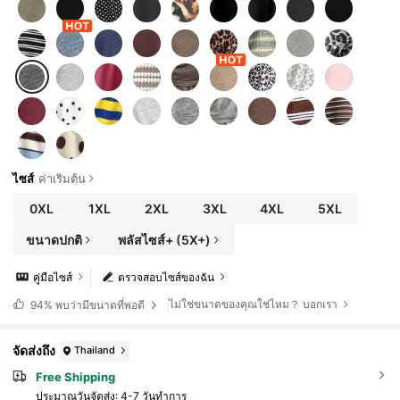
ไซส์
ค่าเริ่มต้น
0XL
1XL
2XL
3XL
4XL
5XL
ขนาดปกติ
พลัสไซส์+ (5X+)
คู่มือไซส์
ตรวจสอบไซส์ของฉัน
ไม่ใช่ขนาดของคุณใช่ไหม？ บอกเรา
94%
พบว่ามีขนาดที่พอดี
จัดส่งถึง
Thailand
Free Shipping
ประมาณวันจัดส่ง:
4-7 วันทำการ