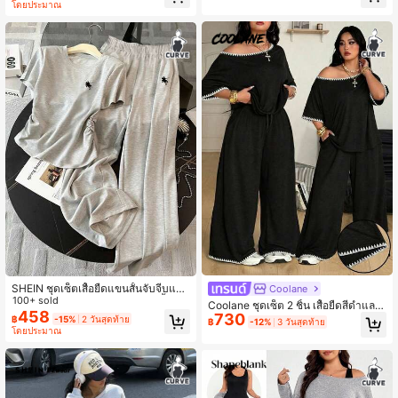
แวร์ ลำลอง สำหรับออกไปข้างนอก ฟิตเ
โดยประมาณ
นส กีฬา พื้นฐาน ยืดหยุ่น สบาย มีรอยบา
ก และกางเกงเอวยางยืดหลวม
SHEIN ชุดเซ็ตเสื้อยืดแขนสั้นจับจีบและ
Coolane
กางเกงลำลองฤดูร้อนไซส์ใหญ่ 2 ชิ้น
100+ sold
Coolane ชุดเซ็ต 2 ชิ้น เสื้อยืดสีดำและ
458
730
กางเกงวอร์มขากว้าง ขนาดใหญ่พิเศษ
฿
-15%
2 วันสุดท้าย
฿
-12%
3 วันสุดท้าย
สไตล์มินิมอล สตรีทแวร์ สำหรับฤดูร้อน
โดยประมาณ
ชุดลำลองประจำวัน สบายๆ เปิดไหล่ ผ้า
ฝ้าย 95% สีตัดกัน งานฝีมือปักลายดอกไ
ม้เปลือกหอยพิเศษ มีครบทุกขนาด เหมา
ะสำหรับทุกรูปร่าง