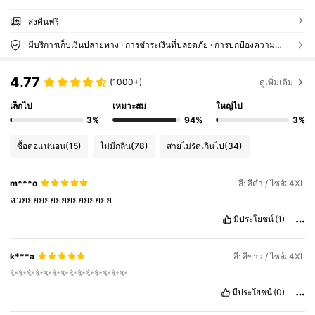
ส่งคืนฟรี
มีบริการเก็บเงินปลายทาง · การชำระเงินที่ปลอดภัย · การปกป้องความเป็นส่วนตัว
4.77
(1000+)
ดูเพิ่มเติม
เล็กไป
เหมาะสม
ใหญ่ไป
3%
94%
3%
ซื้อต่อแน่นอน
(15)
ไม่มีกลิ่น
(78)
สายไม่รัดเกินไป
(34)
m***o
สี: สีดำ / ไซส์: 4XL
สวยยยยยยยยยยยยยยยย
มีประโยชน์
(1)
k***a
สี: สีขาว / ไซส์: 4XL
✨✨✨✨✨✨✨✨✨✨✨✨✨✨
มีประโยชน์
(0)