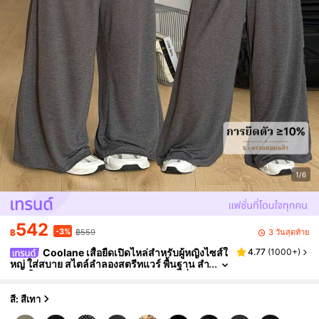
1/6
542
-3%
3 วันสุดท้าย
฿
฿559
Coolane เสื้อยืดเปิดไหล่สำหรับผู้หญิงไซส์ใ
4.77
(
1000+
)
หญ่ ใส่สบาย สไตล์ลำลองสตรีทแวร์ พื้นฐาน สำ
หรับใส่ประจำวัน คลับ ออกงาน ทางการ เที่ยวพั
กผ่อน ฤดูร้อนและฤดูใบไม้ร่วง
สี: สีเทา