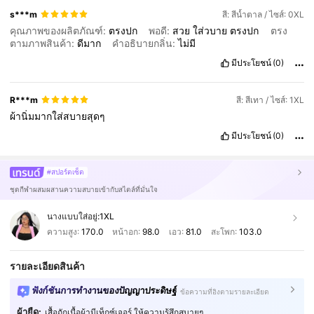
s***m
สี: สีน้ำตาล / ไซส์: 0XL
คุณภาพของผลิตภัณฑ์:
ตรงปก
พอดี:
สวย
ใส่วบาย
ตรงปก
ตรง
ตามภาพสินค้า:
ดีมาก
คำอธิบายกลิ่น:
ไม่มี
มีประโยชน์
(0)
R***m
สี: สีเทา / ไซส์: 1XL
ผ้านิ่มมากใส่สบายสุดๆ
มีประโยชน์
(0)
#สปอร์ตเซ็ต
ชุดกีฬาผสมผสานความสบายเข้ากับสไตล์ที่มั่นใจ
นางแบบใส่อยู่:
1XL
ความสูง:
170.0
หน้าอก:
98.0
เอว:
81.0
สะโพก:
103.0
รายละเอียดสินค้า
ฟังก์ชันการทำงานของปัญญาประดิษฐ์
ข้อความที่อิงตามรายละเอียด
ผ้ายืด:
เสื้อถักเนื้อผ้ามีเท็กซ์เจอร์ ให้ความรู้สึกสบายๆ