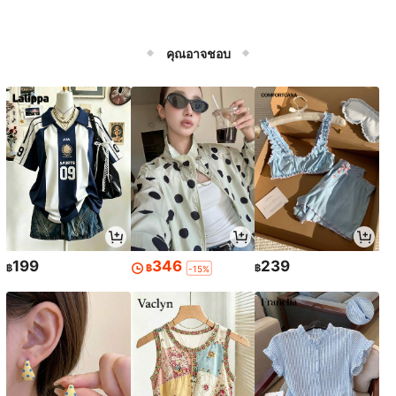
คุณอาจชอบ
199
346
239
฿
฿
฿
-15%