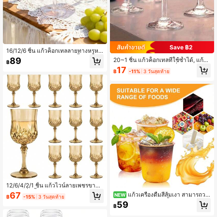
Save ฿2
16/12/6 ชิ้น แก้วค็อกเทลลายทางหรูหร
า แก้วแชมเปญลายทางแนวตั้งกลมวินเ
89
20~1 ชิ้น แก้วค็อกเทลที่ใช้ซ้ำได้, แก้ว
฿
ทจ แก้วน้ำผลไม้ แก้วไอศกรีม แก้วมิลค์
มาร์ตินีพลาสติก 5 ออนซ์ที่หรูหรา – เหม
17
เชค แก้วขนมหวาน เหมาะสำหรับงานแ
฿
-11%
3 วันสุดท้าย
าะสำหรับค็อกเทล แชมเปญ และของหว
ต่งงาน วันครบรอบ วันวาเลนไทน์ งานวั
าน – แก้วปาร์ตี้ที่ใช้ซ้ำได้เหมาะสำหรับ
นเกิด คริสต์มาส บาร์ งานสังสรรค์
งานแต่งงาน คริสต์มาส วันวาเลนไทน์
คาร์นิวัล อีสเตอร์ การรวมตัวของครอบ
ครัวแบบสบายๆ
12/6/4/2/1 ชิ้น แก้วไวน์ลายเพชรขาตั้ง
สูง แก้วดื่มน้ำหลายสีสไตล์วินเทจ ทนท
67
แก้วเครื่องดื่มสีส้มเงา สามารถวา
NEW
฿
-15%
3 วันสุดท้าย
าน | เหมาะสำหรับตกแต่งงานวันเกิด ง
งซ้อนได้ หนา และใช้ซ้ำได้ เหมาะสำหรั
59
านหมั้น งานเลี้ยงแต่งงาน เหมาะสำหรั
฿
บค็อกเทล น้ำผลไม้ ไวน์ฟอง เหมาะสำห
บไวน์ แชมเปญ ค็อกเทล น้ำผลไม้ และ
รับปิกนิกหลังบ้าน งานปาร์ตี้ผู้ใหญ่ บริก