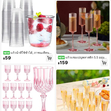
น้ำโซดา กิจกรรมกลางแจ้งในวันหยุด ฤ
ารโต๊ะงานแต่งงาน
ดูกลับโรงเรียน ฮาโลวีน คริสต์มาส การ
สร้างทีม และโอกาสอื่นๆ ห้องครัว ร้านอ
าหาร แก้ว แก้วน้ำผลไม้ แก้วกาแฟ
แก้วน้ำที่ใช้ซ้ำได้, ภาชนะที่ทนต่อ
NEW
การแตกร้าวพร้อมผิวเงางาม, เหมาะสำ
59
แก้วแชมเปญพลาสติก 5.5 ออนซ์
NEW
฿
หรับงานปาร์ตี้สาวโสด, งานปาร์ตี้สาว,
ลายริ้ว ไม่แตกหัก แก้วแชมเปญใช้ซ้ำไ
159
งานปาร์ตี้ค็อกเทล, ตกแต่งโต๊ะปาร์ตี้แช
฿
ด้ - สไตล์โมเดิร์นหรูหรา เหมาะสำหรับ
มเปญ
งานแต่งงาน งานปาร์ตี้ วันครบรอบ วัน
คริสต์มาส และงานฉลองวันเกิด 5.5 ออ
นซ์ - ลายริ้ว - สีชมพู