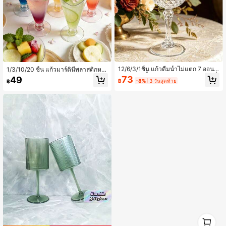
12/6/3/1ชิ้น แก้วดื่มน้ำไม่แตก 7 ออนซ์
1/3/10/20 ชิ้น แก้วมาร์ตินีพลาสติกหรู
แก้วก้านสีน้ำเงิน แก้วแชมเปญวินเทจที่
หรา 5 ออนซ์ เหมาะสำหรับค็อกเทล แช
73
49
฿
-8%
3 วันสุดท้าย
฿
ใช้ซ้ำได้ เหมาะสำหรับวันวาเลนไทน์ ง
มเปญ และของหวาน สามารถใช้ซ้ำได้
านปาร์ตี้ งานแต่งงาน เหมาะสำหรับแช
สำหรับงานแต่งงาน วันวาเลนไทน์ และ
มเปญหรือเครื่องดื่มฟองอื่นๆ เหมาะสำห
งานปาร์ตี้อื่นๆ
รับงานแต่งงาน วันครบรอบ งานวันเกิด
งานขึ้นบ้านใหม่ ปีใหม่ งานรวมญาติ ง
านปาร์ตี้คริสต์มาส งานปาร์ตี้วันขอบคุ
ณพระเจ้า งานปาร์ตี้ฮาโลวีน และงานป
าร์ตี้วันหยุดสำคัญอื่นๆ!
1
0