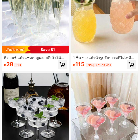
Save ฿1
5 ออนซ์ แก้วแชมเปญพลาสติกใสใช้ซ้ำ
1 ชิ้น ของแก้วน้ำรูปสับปะรดที่ไม่เหมือน
ได้, ก้านยาว, แก้วค็อกเทลสำหรับงานแ
ใคร, แก้วค็อกเทล, แก้วไวน์แดง, แก้ว
28
115
฿
-3%
฿
-3%
3 วันสุดท้าย
ต่งงานสำหรับเครื่องดื่ม, ของขวัญสำหรั
น้ำผลไม้, แก้วเครื่องดื่มสับปะรด, แก้วก
บวันวาเลนไทน์, เหมาะสำหรับวันเกิด, ง
าแฟ, กาน้ำชา, วอดก้าและตัวกรองเครื่
านแต่งงาน, วันวาเลนไทน์, วันแม่, ปาร์
องดื่มไฮดรอลิก, ค็อกเทล, แก้วสับปะรด,
ตี้, กลางแจ้ง, แคมป์ปิ้ง
แก้วไวน์, แก้วใส ทำจากวัสดุแก้วคุณภ
าพสูง มีดีไซน์ความจุขนาดใหญ่ และเป็
น และ .