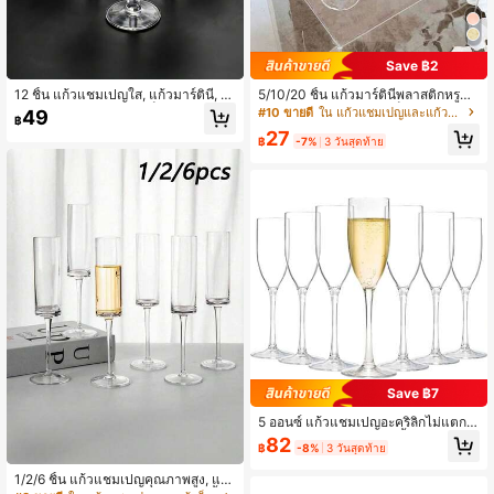
Save ฿2
12 ชิ้น แก้วแชมเปญใส, แก้วมาร์ตินี่, แ
5/10/20 ชิ้น แก้วมาร์ตินีพลาสติกหรูหร
ก้วไวน์, แก้วมีก้าน, แก้วค็อกเทล และแ
า 5 ออนซ์ เหมาะสำหรับค็อกเทล แชมเ
#10 ขายดี
ใน แก้วแชมเปญและแก้วค็อกเทล&การต้มเบียร์&แก้วเบียร
49
฿
ก้วแชมเปญทรงสูง, เหมาะสำหรับงานป
ปญ และของหวาน สามารถใช้ซ้ำได้ แก้
27
าร์ตี้, ปิกนิก, วันเกิด, วันวาเลนไทน์, อีสเ
วปาร์ตี้ แก้ววันเกิด เหมาะสำหรับงานแ
฿
-7%
3 วันสุดท้าย
ตอร์ และงานแต่งงาน
ต่งงาน วันวาเลนไทน์ และโอกาสอื่นๆ
Save ฿7
5 ออนซ์ แก้วแชมเปญอะคริลิกไม่แตก,
แก้วแชมเปญพลาสติกใช้ซ้ำได้, แก้วมา
82
฿
-8%
3 วันสุดท้าย
ร์ตินี่พลาสติกหรูหรา - เหมาะสำหรับค็อ
กเทล, แชมเปญและของหวาน - ใช้ซ้ำไ
1/2/6 ชิ้น แก้วแชมเปญคุณภาพสูง, แก้
ด้, ถ้วยมูส