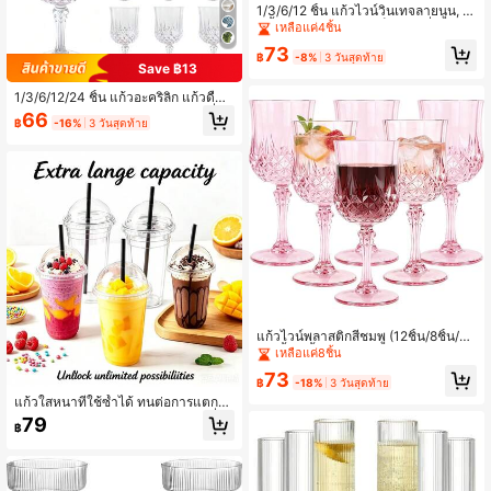
1/3/6/12 ชิ้น แก้วไวน์วินเทจลายนูน, ใ
ช้ซ้ำได้, แก้วแชมเปญค็อกเทลที่ทนทา
เหลือแค่4ชิ้น
น, แก้วน้ำผลไม้, เหมาะสำหรับงานปาร์
73
ตี้, งานแต่งงาน, สไตล์วินเทจ, เหมาะสำ
฿
-8%
3 วันสุดท้าย
Save ฿13
หรับวันวาเลนไทน์, งานเลี้ยงแต่งงาน, ง
านขนาดใหญ่
1/3/6/12/24 ชิ้น แก้วอะคริลิก แก้วดื่มวิ
นเทจ แก้วไวน์งานแต่งงาน ภาชนะดื่ม
66
฿
-16%
3 วันสุดท้าย
น้ำที่ใช้ซ้ำได้ แก้วแชมเปญวินเทจ แก้ว
แชมเปญหนักหนาที่ปั๊มนูน แก้วน้ำผลไม้
เหมาะสำหรับวันวาเลนไทน์ งานปาร์ตี้
งานแต่งงาน เหมาะสำหรับการเสิร์ฟ เห
มาะสำหรับงานปาร์ตี้วันหยุด
แก้วไวน์พลาสติกสีชมพู (12ชิ้น/8ชิ้น/6ชิ้
น/2ชิ้น/1ชิ้น) มีหลายขนาดให้เลือก - แ
เหลือแค่8ชิ้น
ก้วแชมเปญและแก้วก้านสำหรับงานปา
73
ร์ตี้ | แก้วสีชมพูที่ใช้ซ้ำได้ เหมาะสำหรับ
฿
-18%
3 วันสุดท้าย
งานฉลองวันวาเลนไทน์, งานปาร์ตี้วันก
แก้วใสหนาที่ใช้ซ้ำได้ ทนต่อการแตกหั
าเลนไทน์, งานเลี้ยงเจ้าสาว, งานปาร์ตี้
กและทนทาน เหมาะสำหรับการไปเที่ยว
79
ชายหาด, งานปาร์ตี้สละโสด และงานป
฿
ชายหาด งานเลี้ยงอาหารเช้าของเจ้าสา
าร์ตี้วันเกิด
ว งานเลี้ยงฉลองครบรอบ งานเลี้ยงเด็ก
แรกเกิด การรวมตัวครอบครัวกลางแจ้ง
และอื่นๆ