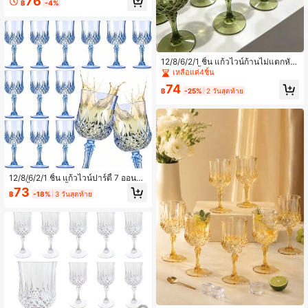
76
฿
-4%
ไม่แตกหัก เหมาะสำหรับงานปาร์ตี้
12/8/6/2/1 ชิ้น แก้วไวน์ก้านไม่แตกหัก
7 ออนซ์ สีน้ำเงินและสีเขียว แก้วแชมเป
เหลือแค่4ชิ้น
ญวินเทจที่ใช้ซ้ำได้ เหมาะสำหรับวันวาเ
74
ลนไทน์ งานปาร์ตี้ งานแต่งงาน สำหรับ
฿
-25%
2 วันสุดท้าย
ใส่ไวน์ขาว ไวน์แดง ไวน์ผสม วิสกี้ เบอร์
เบิน ค็อกเทล เหล้า หรือเครื่องดื่มอื่นๆ
12/8/6/2/1 ชิ้น แก้วไวน์ปาร์ตี้ 7 ออนซ์,
แก้วน้ำวินเทจสีน้ำเงิน, แก้วแชมเปญ, แ
73
฿
-18%
3 วันสุดท้าย
ก้วน้ำคริสตัลวิสกี้, เหมาะสำหรับบ้าน,
สำนักงาน, งานแต่งงาน, มีลวดลายพื้นผิ
ว, สระว่ายน้ำ, ชายหาด และงานปาร์ตี้
ขนาดใหญ่ต่างๆ (สีน้ำเงินมหาสมุทร, สี
ชมพูกุหลาบ, สีเขียวใหม่)