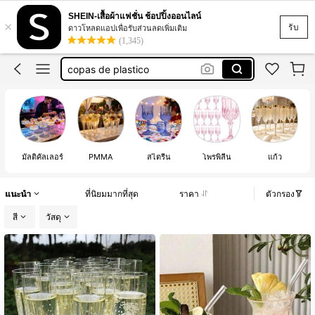
כוסות שמפניה
SHEIN-เสื้อผ้าแฟชั่น ช้อปปิ้งออนไลน์
×
copas de plástico
รับ
ดาวโหลดแอปเพื่อรับส่วนลดเพิ่มเติม
(1,345)
copas de plastico
シャンパングラス プラスチック
כוסות קוקטייל חד פעמי
כוסות שמפניה
copas de plástico
มัลติคัลเลอร์
PMMA
สไตรีน
โพรพิลีน
แก้ว
แนะนำ
ที่นิยมมากที่สุด
ราคา
ตัวกรอง
สี
วัสดุ