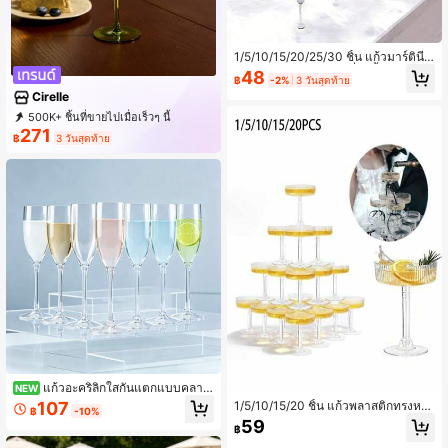
1/5/10/15/20/25/30 ชิ้น แก้วมาร์ตินีพ
ลาสติกหรูหรา 5 ออนซ์ที่ใช้ซ้ำได้ - เหม
48
฿
-2%
3 วันสุดท้าย
าะสำหรับค็อกเทล แชมเปญ และถ้วยขน
Cirelle
มหวาน เหมาะสำหรับงานแต่งงาน วันว
าเลนไทน์ และโอกาสอื่นๆ (ใช้ซ้ำได้)
500K+ ชิ้นที่ขายไปเมื่อเร็วๆ นี้
271
99K+ ซื้อซ้ำ
396K การสมัครสมาชิก
฿
3 วันสุดท้าย
แก้วอะคริลิกใสกันแตกแบบคลาส
NEW
สิกก้านสูง มีหลายจำนวนให้เลือกสำหรั
1/5/10/15/20 ชิ้น แก้วพลาสติกทรงหอ
107
฿
-10%
บแชมเปญและค็อกเทล วัสดุอะคริลิกนุ่ม
แชมเปญสร้างสรรค์ เหมาะสำหรับไวน์
59
แก้วลายริ้ว 5 ออนซ์ สำหรับค็อกเทลคล
฿
ค็อกเทล เบียร์ เครื่องดื่ม ของหวาน ฯลฯ
าสสิก ใช้ได้ทั้งในร่มและกลางแจ้ง เหมา
แก้วแชมเปญตกแต่งศิลปะที่หรูหราสำห