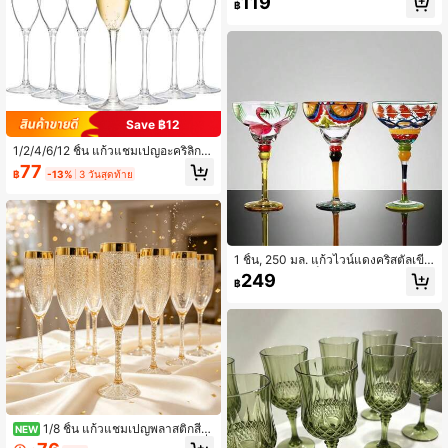
119
ไตล์โมเดิร์นหรูหรา เหมาะสำหรับงานแ
฿
ต่งงาน งานปาร์ตี้ วันครบรอบ คริสต์มา
ส วันเกิด
Save ฿12
1/2/4/6/12 ชิ้น แก้วแชมเปญอะคริลิก,
5 ออนซ์ (ประมาณ 141.7 กรัม) แก้วแช
77
฿
-13%
3 วันสุดท้าย
มเปญที่นำกลับมาใช้ใหม่ได้ไม่แตกหัก
- ทันสมัยและเหมาะสำหรับใช้ในบ้านทุ
กวัน, งานแต่งงาน, การอบ, การดื่ม, ปา
ร์ตี้ (โปร่งใส) งานแต่งงานระดับไฮเอนด
์, อีสเตอร์, การรับประทานอาหาร, งานเ
ลี้ยง, งานค็อกเทล และการใช้งานกลาง
1 ชิ้น, 250 มล. แก้วไวน์แดงคริสตัลเขีย
แจ้ง เช่น ลานบ้าน, สระว่ายน้ำ, ชายหา
นมือเทียม, แก้วค็อกเทล, แก้วมาการีตา
ด
249
฿
เหมาะสำหรับใช้ในบ้าน, การรวมตัวขอ
งคนในช่วงวันหยุด และงานปาร์ตี้
1/8 ชิ้น แก้วแชมเปญพลาสติกสีท
NEW
องประกาย (180 มล.) - แก้วแชมเปญที่