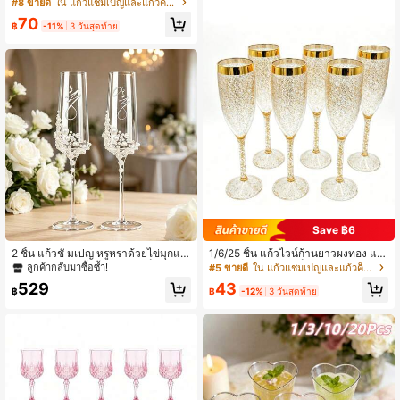
วแชมเปญพรีเมียมเหมาะสำหรับวิสกี้, ไ
#8 ขายดี
ใน แก้วแชมเปญและแก้วค็อกเทล&การต้มเบียร์&แก้วเบียร
วน์, ค็อกเทล, เบียร์, แชมเปญ, น้ำ, นม, โ
70
อ๊ตมีล, ชา, น้ำผลไม้, อาหารเช้า, กาแฟ,
฿
-11%
3 วันสุดท้าย
เครื่องดื่ม, เหมาะสำหรับคาเฟ่, บ้าน, ร้า
นอาหาร,
Save ฿6
2 ชิ้น แก้วชั มเปญ หรูหราด้วยไข่มุกแล
1/6/25 ชิ้น แก้วไวน์ก้านยาวผงทอง แก้
ะคริสตัล - แก้วใสลายมัดผนังเป็นลายมื
วไวน์ แก้วแชมเปญค็อกเทลสีขาว แก้ว
ลูกค้ากลับมาซื้อซ้ำ!
#5 ขายดี
ใน แก้วแชมเปญและแก้วค็อกเทล&การต้มเบียร์&แก้วเบียร
อที่ทำด้วยมือ เหมาะสำหรับงานแต่งงา
แชมเปญก้านยาว แก้วแชมเปญพลาสติ
43
529
น หпомолвки วันวาเลนไทน์ วันแม่ คริ
ก แก้วไวน์ที่ใช้ซ้ำได้ ทนต่อการแตกหัก
฿
-12%
3 วันสุดท้าย
฿
สต์มาส และของขวัญวันครบรอบ - เหม
ทนต่อแรงดัน เหมาะสำหรับงานแต่งงา
าะสำหรับการรวมตัวครอบครัว งานปาร์
น/ปาร์ตี้/ปิกนิก
ตี้และโอกาสพิเศษ | แก้วชั มเปญแบบค
ลาสสิก