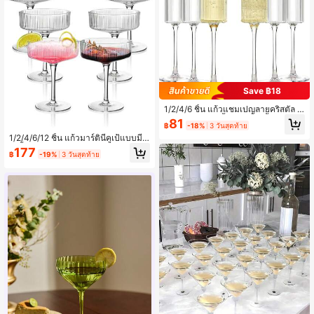
Save ฿18
1/2/4/6 ชิ้น แก้วแชมเปญลายคริสตัล แ
ก้วแชมเปญลายริ้ว แก้วที่ใช้ซ้ำได้ - เห
81
฿
-18%
3 วันสุดท้าย
มาะสำหรับงานแต่งงาน งานเลี้ยงเจ้าส
1/2/4/6/12 ชิ้น แก้วมาร์ตินี่คูเป้แบบมีล
าว วันอีสเตอร์ วันวาเลนไทน์ หรือปาร์ตี้
ายริ้วอะคริลิกใส 10 ออนซ์ แก้วแชมเป
ฉลองปีใหม่ และโอกาสต่างๆ
177
฿
-19%
3 วันสุดท้าย
ญวินเทจที่ใช้ซ้ำได้ แก้วน้ำผลไม้ที่ทนท
าน ล้างด้วยเครื่องล้างจานได้ (ใส) สำห
รับงานแต่งงานและงานวันเกิด