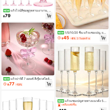
แก้วไวน์สีชมพูกุหลาบเงางาม, แก้
NEW
วแชมเปญหนาที่ใช้ซ้ำได้, เหมาะสำหรั
79
฿
บค็อกเทล, น้ำผลไม้, ไวน์ประกาย. เหมา
ะสำหรับปิกนิกในสวนหลังบ้าน, งานปาร์
ตี้ผู้ใหญ่, งานเลี้ยงเจ้าสาว และงานเลี้ยง
ต้อนรับงานแต่งงาน.
1/5/10/20 ชิ้น แก้วแชมเปญ, แก้
NEW
วแชมเปญพลาสติก, แก้วแชมเปญฟลูท
45
฿
-8%
3 วันสุดท้าย
ที่ใช้ซ้ำได้, แก้วแชมเปญประกาย, แก้ว
มิมโมซ่า, แก้วมาร์ตินี่พลาสติกใส - เหม
าะสำหรับค็อกเทล, แชมเปญ, ขนมหวา
น, และใช้เป็นแก้วมูสที่ใช้ซ้ำได้, แก้วน้ำ
ผลไม้
แก้วปาร์ตี้ 7 ออนซ์ สีเขียวสไตล์วิ
NEW
นเทจ แก้วแชมเปญ แก้ววิสกี้คริสตัล แก้
77
฿
-13%
วน้ำ เหมาะสำหรับบ้าน สำนักงาน งาน
แต่งงาน พร้อมดีไซน์พื้นผิว สำหรับสระว่
ายน้ำ ชายหาด และงานปาร์ตี้ขนาดให
ญ่ต่างๆ (สีเขียว)
แก้วแชมเปญลายทางแนวตั้ง 5.5
NEW
ออนซ์ (ประมาณ 155.9 กรัม) แก้วแชมเ
เหลือแค่8ชิ้น
ปญที่ทนต่อการแตกหักและใช้ซ้ำได้ - ส