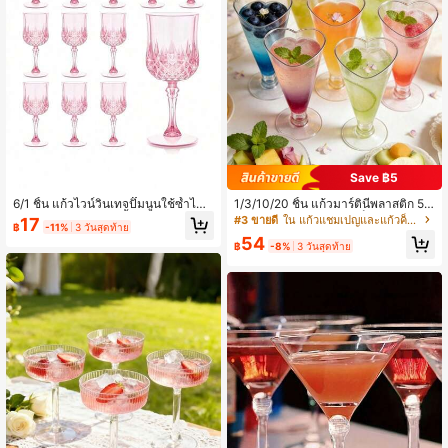
Save ฿5
6/1 ชิ้น แก้วไวน์วินเทจปั๊มนูนใช้ซ้ำได้
1/3/10/20 ชิ้น แก้วมาร์ตินีพลาสติก 5 อ
แก้วไวน์ทนทาน แก้วน้ำผลไม้ แก้วแชม
อนซ์ แก้วไม่แตก สำหรับค็อกเทล แชมเ
#3 ขายดี
ใน แก้วแชมเปญและแก้วค็อกเทล&การต้มเบียร์&แก้วเบียร
17
฿
-11%
3 วันสุดท้าย
เปญพลาสติกใส แก้วแชมเปญพลาสติกใ
ปญ ขนมหวาน งานแต่งงาน
54
สทรงสูง สำหรับงานปาร์ตี้ แก้วพลาสติก
฿
-8%
3 วันสุดท้าย
วินเทจปั๊มนูนใช้ซ้ำได้ แก้วน้ำผลไม้เหม
าะสำหรับงานปาร์ตี้&งานแต่งงาน