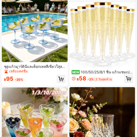
ะสำหรับงานสังสรรค์ ปาร์ตี้ ปิกนิก และกิ
รับงานแต่งงาน
จกรรมต่างๆ
ชุดแก้วมาร์ตินี่และค็อกเทลสีเขียวใสลา
ยริ้ว 12 ชิ้น/ชุด ขนาด (12/6/4/2/1 ชิ้น/
เหลือแค่4ชิ้น
100/50/25/8/1 ชิ้น แก้วแชมเปญ
NEW
ชุด) แก้วไอศกรีมลายริ้วแนวตั้ง แก้วซัน
ขอบทองใส, แก้วไวน์, แก้วค็อกเทล, แก้
58
95
เดย์ แก้วน้ำผลไม้ แก้วแชมเปญ แก้วน้ำ
฿
-2%
3 วันสุดท้าย
฿
-20%
วดื่มฉลองงานแต่งงาน, เหมาะสำหรับเ
วัสดุอะคริลิกไม่แตกหัก เหมาะสำหรับ
ทศกาล, งานปาร์ตี้, งานแต่งงาน, วันเกิ
ทำน้ำผลไม้ ไอศกรีม โยเกิร์ต หรือของห
ด, กลับโรงเรียน, แลกเปลี่ยนของขวัญ, ก
วานเย็นอื่นๆ งานปาร์ตี้ชายหาดกลางแ
ารรวมตัวของเพื่อนร่วมชั้น, การสร้างที
จ้งฤดูร้อน งานแต่งงาน เหมาะสำหรับวั
ม, ฮาโลวีน, คริสต์มาส, กิจกรรมวันหยุ
นวาเลนไทน์ งานเลี้ยงแต่งงาน ปาร์ตี้ช
ด, แคมปิ้ง, ปิกนิก, แก้วที่ใช้ซ้ำได้, แก้ว
ายหาด งานปาร์ตี้กลางแจ้งขนาดใหญ่
ระดับสูง, แก้วน้ำผลไม้, แก้วกาแฟ