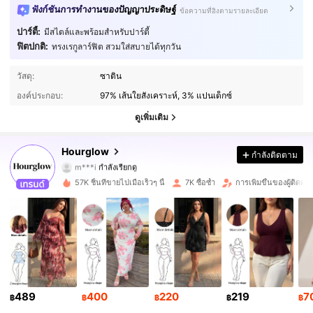
ฟังก์ชันการทำงานของปัญญาประดิษฐ์
ข้อความที่อิงตามรายละเอียด
ปาร์ตี้:
มีสไตล์และพร้อมสำหรับปาร์ตี้
ฟิตปกติ:
ทรงเรกูลาร์ฟิต สวมใส่สบายได้ทุกวัน
23K ผู้ติดตาม
4.78
วัสดุ:
ซาติน
องค์ประกอบ:
97% เส้นใยสังเคราะห์, 3% แปนเด็กซ์
23K ผู้ติดตาม
4.78
ดูเพิ่มเติม
23K ผู้ติดตาม
4.78
Hourglow
กำลังติดตาม
m***i
กำลังเรียกดู
23K ผู้ติดตาม
4.78
57K ชิ้นที่ขายไปเมื่อเร็วๆ นี้
7K ซื้อซ้ำ
การเพิ่มขึ้นของผู้ติดต
23K ผู้ติดตาม
4.78
23K ผู้ติดตาม
4.78
23K ผู้ติดตาม
4.78
489
400
220
219
7
23K ผู้ติดตาม
4.78
฿
฿
฿
฿
฿