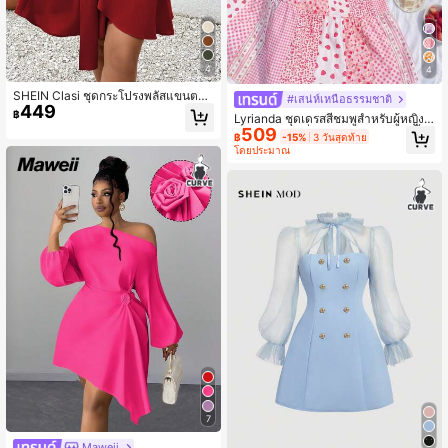
4
4
SHEIN Clasi ชุดกระโปรงพลัสแขนตกแ
#เสน่ห์เหนือธรรมชาติ
449
ต่งระบายผ้าพันข้างผูกเข่า สีเลือดหมู
฿
Lyrianda ชุดเดรสสีชมพูสำหรับผู้หญิงไ
สำหรับผู้หญิง
509
ซส์ใหญ่ คอเหลี่ยม แขนระบาย แขนสั้น
฿
-15%
3 วันสุดท้าย
เอวเข้ารูป ทรงเอ พิมพ์ลายดอกไม้และผ
โดยประมาณ
ลไม้ คัลเลอร์บล็อก จีบสง่างาม วินเทจ น่
ารัก สำหรับวันหยุด ปาร์ตี้ ลำลอง
7
Maweii