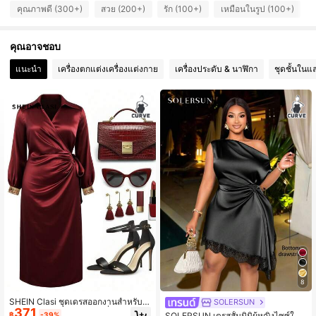
คุณภาพดี (300+)
สวย (200+)
รัก (100+)
เหมือนในรูป (100+)
23K ผู้ติดตาม
4.78
คุณอาจชอบ
23K ผู้ติดตาม
4.78
แนะนำ
เครื่องตกแต่งเครื่องแต่งกาย
เครื่องประดับ & นาฬิกา
ชุดชั้นในแ
23K ผู้ติดตาม
4.78
8
SHEIN Clasi ชุดเดรสออกงานสำหรับส
SOLERSUN
371
ตรีพลัสไซส์ ทรงสวยหรู ปะเลื่อม แต่งผิว
฿
-39%
SOLERSUN เดรสสั้นมินิผู้หญิงไซซ์ให