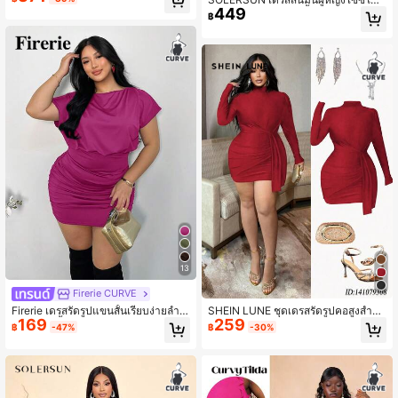
เงางาม สีแดงไวน์
449
ญ่ แขนกุด ผ้าซาตินสีพื้น ดีไซน์หรูหราแ
฿
ฟชั่น คอไม่สมมาตร มีเชือกรูด จับจีบ แ
ต่งลูกไม้ลายเท็กซ์เจอร์ ชายไม่สมมาตร
สไตล์ใหม่ เหมาะสำหรับใส่ไปทำงานทุก
วัน เทศกาลดนตรี งานวันเกิด เที่ยวพักผ่
อนช่วงฤดูใบไม้ผลิและฤดูร้อน ปิกนิก ลุ
คสง่างามและเหมาะสม
13
Firerie CURVE
Firerie เดรสรัดรูปแขนสั้นเรียบง่ายลำล
SHEIN LUNE ชุดเดรสรัดรูปคอสูงสำหรั
169
259
องจับจีบสีพื้นสำหรับผู้หญิงไซส์ใหญ่
บสตรีพลัสไซส์ เอวคอด ชุดมินิเดรสปาร์
฿
-47%
฿
-30%
ตี้ ฤดูใบไม้ร่วง/ฤดูหนาว