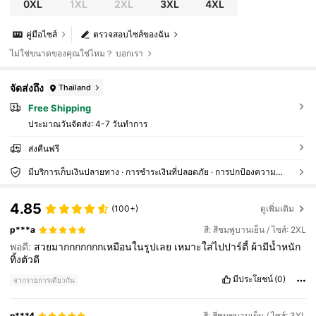
0XL
1XL
2XL
3XL
4XL
คู่มือไซส์
ตรวจสอบไซส์ของฉัน
ไม่ใช่ขนาดของคุณใช่ไหม？ บอกเรา
จัดส่งถึง
Thailand
Free Shipping
ประมาณวันจัดส่ง:
4-7 วันทำการ
ส่งคืนฟรี
มีบริการเก็บเงินปลายทาง · การชำระเงินที่ปลอดภัย · การปกป้องความเป็นส่วนตัว
4.85
(100+)
ดูเพิ่มเติม
p***a
สี: สีชมพูบานเย็น / ไซส์: 2XL
พอดี:
สวยมากกกกกกกเหมือนในรูปเลย
เหมาะใส่ไปปาร์ตี้
ผ้ามีน้ำหนัก
ทิ้งตัวดี
มีประโยชน์
(0)
จากรายการเดียวกัน
n***4
สี: สีชมพูบานเย็น / ไซส์: 3XL