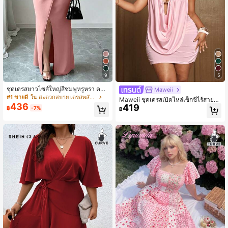
9
5
ชุดเดรสยาวไซส์ใหญ่สีชมพูหรูหรา คอวี
Maweii
แขนค้างคาว แบบพันตัว ผ่าข้างยาว 2
#1 ขายดี
ใน สะดวกสบาย เดรสพลัสไซส์
Maweii ชุดเดรสเปิดไหล่เซ็กซี่ไร้สายผูก
026 ใหม่ ชุดเดรสไซส์ใหญ่ช่วยเพิ่มควา
436
419
โบว์สำหรับผู้หญิงไซส์ใหญ่
฿
-7%
฿
มสูง สำหรับฤดูร้อน