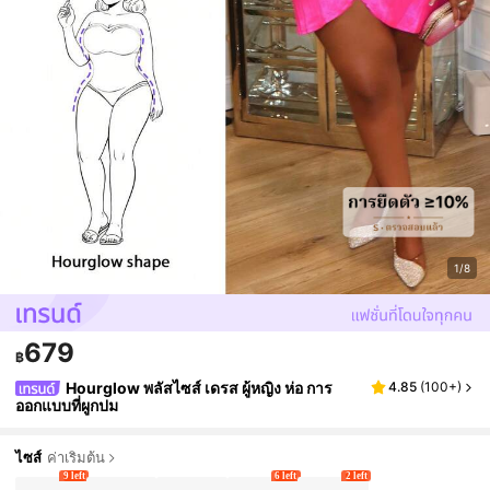
1/8
679
฿
Hourglow พลัสไซส์ เดรส ผู้หญิง ห่อ การ
4.85
(
100+
)
ออกแบบที่ผูกปม
ไซส์
ค่าเริ่มต้น
9 left
6 left
2 left