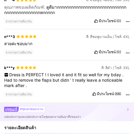
คุณภาพของผลิตภัณฑ์:
ดูดีมากกกกกกกกกกกกกกกกกกกกกกกกกกกกก
กกกกกกกกกกกกกกกหกกกกก
มีประโยชน์
(0)
จากรายการเดียวกัน
n***3
สี: สีชมพูบานเย็น / ไซส์: 4XL
สวยค่ะชอบมาก
มีประโยชน์
(0)
จากรายการเดียวกัน
k***y
สี: สีดำ / ไซส์: 3XL
Dress
is
PERFECT
!
I
loved
it
and
it
fit
so
well
for
my
bday
.
Had
to
remove
the
flaps
but
didn
’
t
really
leave
a
noticeable
mark
after
.
มีประโยชน์
(68)
จากรายการเดียวกัน
#ชุดเดรสออกงาน
เปล่งประกายและเปล่งประกายในชุดออกงานอันน่าทึ่งของเรา
รายละเอียดสินค้า