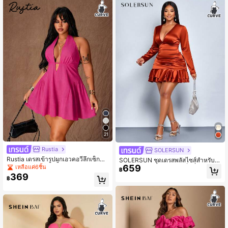
สำหรับออกงาน
21
Rustia
SOLERSUN
Rustia เดรสเข้ารูปผูกเอวคอวีลึกเซ็กซี่มี
SOLERSUN ชุดเดรสพลัสไซส์สำหรับฤ
สไตล์ไซส์ใหญ่
659
ดูใบไม้ร่วงและฤดูหนาว เซ็กซี่ แขนยาว
เหลือแค่6ชิ้น
฿
คอวี กระเป๋าคาดเอว ผ้าซาตินสีส้มระบ
369
฿
ายสองชั้น, ชุดปาร์ตี้, คริสต์มาส, หิมะ, ฮ
อลลี่, มินิเดรส, ชุดเดรสเซ็กซี่, ชุดเดรสห
รูหรา, คริสต์มาส