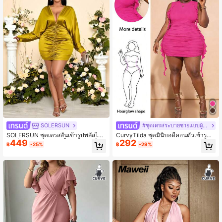
SOLERSUN
#ชุดเดรสระบายชายแบบผู้หญิง
SOLERSUN ชุดเดรสสั้นเข้ารูปพลัสไซส์
CurvyTilda ชุดมินิบอดี้คอนตัวเข้ารูป
449
292
แฟชั่นสำหรับผู้หญิง, สีพื้น, คอลึกวีเซ็กซี
สำหรับผู้หญิงไซส์พลัส ตกแต่งระบายสีย้
฿
-25%
฿
-29%
่, จับจีบรูด, เอวเข้ารูป, ผ้าซาติน, สำหรับ
อมสดใส เหมาะสำหรับการพักผ่อน เทศ
ใส่เที่ยว, ชุดออกเดทลำลอง, ชุดเซ็กซี่&โ
กาลดนตรี สวมใส่ได้หลากหลาย เหมาะ
รแมนติกสำหรับคริสต์มาส, เสื้อผ้าผู้หญิ
สำหรับชายหาด รีสอร์ท ใส่ในช่วงฤดูร้อ
งสำหรับฤดูใบไม้ร่วง, เสื้อผ้าผู้หญิงสำห
น วันแม่ แม่ ของขวัญวันแม่ ชุดวันเกิด
รับฤดูหนาว, ผ้าผิวมัน
สำหรับผู้หญิง