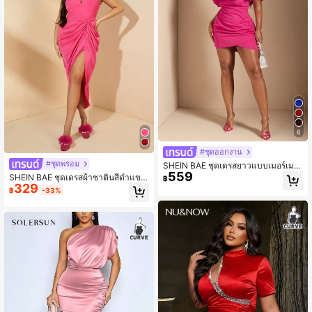
6
#ชุดออกงาน
#ชุดพรอม
SHEIN BAE ชุดเดรสยาวแบบเมอร์เมด
559
สีแดงกุหลาบหรูหราสำหรับผู้หญิงไซส์พ
SHEIN BAE ชุดเดรสผ้าซาตินสีดำแขน
฿
ลัส คอพองไหล่เดียวเอวโปร่ง สำหรับงา
329
กุด คอวี ระบายยาวแต่งแหวกสูง เหมาะ
฿
-33%
นปาร์ตี้, ชุดเดรสวันเกิดสำหรับผู้หญิง
สำหรับงานเลี้ยงอย่างเป็นทางการ ขนา
ดพิเศษ สำหรับฤดูใบไม้ผลิ ฤดูร้อน และ
ฤดูใบไม้ร่วง