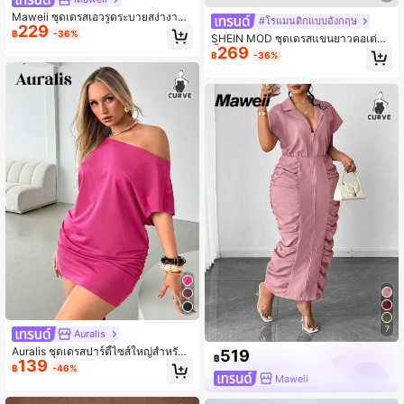
Maweii ชุดเดรสเอวรูดระบายสง่างามพ
#โรแมนติกแบบอังกฤษ
229
ร้อมชายกระโปรงอสมมาตร, แขนพองแ
฿
-36%
SHEIN MOD ชุดเดรสแขนยาวคอเต่าสี
ละตกแต่งดอกไม้กุหลาบ, ดีไซน์เรียบง่า
269
น้ำเงินแบบผูกคอ ผ้ามุ้งคอนทราสต์ แข
ยสำหรับสวมใส่ทุกวันและเดินทาง, ไซส์
฿
-36%
นระบาย ไซส์ใหญ่สำหรับสตรี, ชุดเดรส
ใหญ่พิเศษ
ผูกโบว์เบื้องหลังแบบโปร่ง, ชุดเดรสสีดำ
กลับไปโรงเรียน
7
Auralis
Auralis ชุดเดรสปาร์ตี้ไซส์ใหญ่สำหรับผู้
519
฿
139
หญิง, ชุดเดรสลำลองสีดำ, ชุดเดรสเปิดไ
฿
-46%
หล่, ชุดเดรสไหล่เดียว, ชุดเดรสฤดูใบไม้
Maweii
ร่วงสำหรับผู้หญิง, ชุดเดรสลำลอง, ชุดเ
ดรสเปิดไหล่, ชุดเดรสสั้นสีดำ, ชุดเดรส