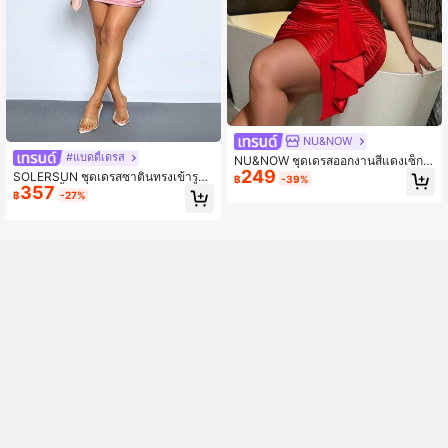
NU&NOW
#แบดดี้เดรส
NU&NOW ชุดเดรสออกงานสีแดงเซ็กซี่
249
สำหรับผู้หญิงอวบ
SOLERSUN ชุดเดรสซาตินทรงเข้ารูปเ
฿
-39%
357
ปิดไหล่สีพื้นสุดหรูสำหรับฤดูใบไม้ผลิแล
฿
-27%
ะฤดูร้อนสำหรับผู้หญิง, เหมาะสำหรับใส่
ในชีวิตประจำวัน, งานปาร์ตี้, ออกเดท,
และการเดินทางในแต่ละวัน