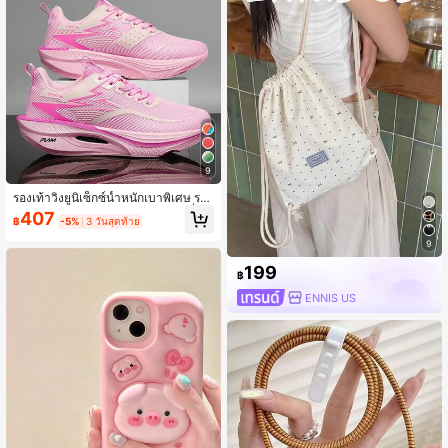
เหมาะสำหรับคอมพิวเตอร์ทุกเครื่อง
9
รองเท้าวิ่งยูนิเซ็กซ์น้ำหนักเบาพิเศษ ระ
บายอากาศได้ดี รองเท้ากีฬาเบาไม่ลื่น ร
407
฿
-5%
3 วันสุดท้าย
องเท้าเดินสบาย เหมาะสำหรับยิม กลาง
แจ้ง เดิน และใส่ในชีวิตประจำวัน
9
199
฿
ENNIS US