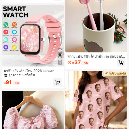
ป้องกันน้ำหนักเบา, เข้ากันได้กับ Pock
et 4
ที่วางแปรงสีฟันโดปามีนและชุดป้องกัน
การ์ตูน - ที่วางแปรงสีฟันรูปเชอร์รี่และโ
37
5
฿
-5%
บว์ และรูปสตรอว์เบอร์รี่ กล่องแปรงสีฟั
นสีสดใสสำหรับการเดินทางพร้อมรูระบ
นาฬิกาอัจฉริยะใหม่ 2026 ออกแบบสำ
ายอากาศ เหมาะสำหรับใช้ที่บ้าน หอพัก
หรับผู้หญิงวัยรุ่นแฟชั่น ผู้ชาย และคู่รัก ร
ลูกค้ากลับมาซื้อซ้ำ!
และการเดินทาง ลวดลายการ์ตูนสตรอว์
องรับการโทรแบบไร้สาย ควบคุมเพลง เ
เบอร์รี่ | ชั้นวางหัวแปรงสีฟันน่ารัก เหม
91
ข้ากันได้กับโทรศัพท์ Android/iOS ของ
฿
-8%
าะสำหรับการจัดเก็บในห้องน้ำ สิ่งจำเป็
ขวัญที่เหมาะสำหรับงานปาร์ตี้ ปีใหม่ วั
นสำหรับวิทยาลัย สิ่งจำเป็นสำหรับการเ
นวาเลนไทน์ อีสเตอร์ ปีใหม่มุสลิม และวั
ดินทางที่บ้าน
นหยุด