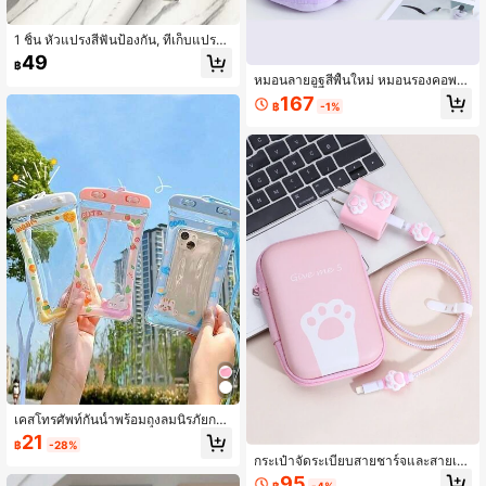
1 ชิ้น หัวแปรงสีฟันป้องกัน, ที่เก็บแปรงสี
ฟันรูปกล้วยน่ารักแบบพกพาฝาครอบกัน
49
฿
ฝุ่น, กล่องเก็บแปรงสีฟันและยาสีฟัน, สะ
หมอนลายอูฐสีพื้นใหม่ หมอนรองคอพก
ดวกและเล็ก, จัดเก็บง่าย
พาเหมาะสำหรับการเดินทางกลางแจ้ง
167
฿
-1%
การนอนกลางวันในสำนักงาน พร้อมฟัง
ก์ชันจัดเก็บแม่เหล็ก หมอนผ้าทรง U
เคสโทรศัพท์กันน้ำพร้อมถุงลมนิรภัยการ์
ตูนน่ารัก, วัสดุ PVC, ตัวล็อค, ใช้งานได้
21
฿
-28%
กับอุปกรณ์สูงสุด 6.5 นิ้ว, เหมาะสำหรับ
กระเป๋าจัดระเบียบสายชาร์จและสายเคเ
การตั้งแคมป์และกีฬา, กระเป๋ากันน้ำแบ
บิลรูปอุ้งเท้าแมว กระเป๋าใส่หูฟัง เข้ากัน
95
บแห้งสนิท": เหมาะสำหรับการว่ายน้ำ,
฿
-4%