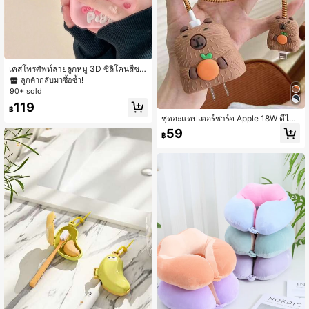
เคสโทรศัพท์ลายลูกหมู 3D ซิลิโคนสีชม
พูน่ารักสำหรับ IPhone 13, 13 Pro, 13
ลูกค้ากลับมาซื้อซ้ำ!
Pro Max, 14 Pro Max, 14 Pro, 14, เค
90+ sold
สโทรศัพท์การ์ตูนซิลิโคนสำหรับ IPhon
119
e 11, 12, สำหรับ Samsung Galaxy A5
฿
1/A53/A54/A55/A12/A13/A15, รุ่นสา
ชุดอะแดปเตอร์ชาร์จ Apple 18W ดีไซ
กล, ไม่ใช่รุ่นในประเทศ ของขวัญวันเกิด
น์เพนกวิน 4-In-1, สายดาต้า, เคสซิลิโค
59
฿
สำหรับผู้หญิง
นป้องกัน เข้ากันได้กับเคสป้องกันเครื่อง
ชาร์จโทรศัพท์ Apple