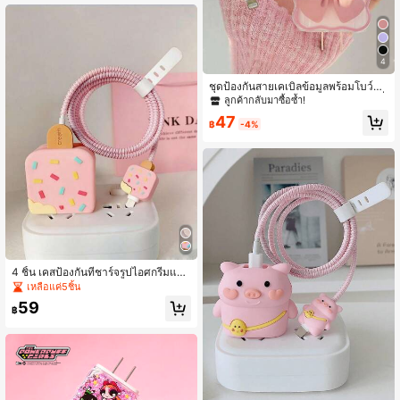
ตว์เลี้ยงกัด ของขวัญสำหรับแฟน/เพื่อน
สนิท
4
ชุดป้องกันสายเคเบิลข้อมูลพร้อมโบว์สีช
มพูสุดน่ารัก เข้ากันได้กับเคสป้องกันเครื่
ลูกค้ากลับมาซื้อซ้ำ!
องชาร์จ iPhone 18/20W อุปกรณ์ป้องกั
47
นสายเคเบิลข้อมูล เชือกกัดสาย อุปกรณ์
฿
-4%
ป้องกันสายเคเบิล อุปกรณ์ป้องกันเครื่อง
ชาร์จ
4 ชิ้น เคสป้องกันที่ชาร์จรูปไอศกรีมและ
ชุดป้องกันสายเคเบิลข้อมูลแบบเกลียว
เหลือแค่5ชิ้น
59
฿