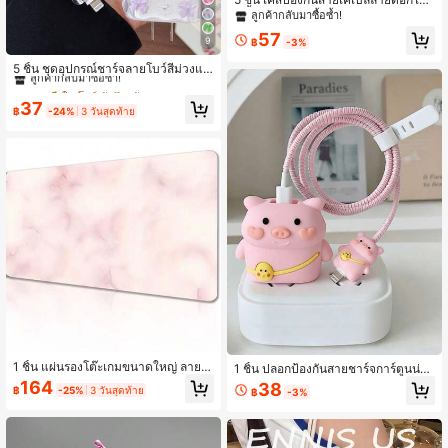
ผีเสื้อ/สายดาต้า สำหรับ Apple 15 Pro
ลูกค้ากลับมาซื้อซ้ำ!
Max ชาร์จเร็ว 20W 14 13 เคสซิลิโคน
57
นิ่ม 12 ที่ชาร์จ 11, ของขวัญที่ดีที่สุดสำห
9
฿
-3%
#2 ขายดี
ใน โบว์ ตัวป้องกันสายเคเบิล
รับเพื่อน
ลูกค้ากลับมาซื้อซ้ำ!
5 ชิ้น ชุดอุปกรณ์ชาร์จลายโบว์สีม่วงแล
ะไข่มุกสีขาว (20W/18W), ประกอบด้วย
#2 ขายดี
#2 ขายดี
ใน โบว์ ตัวป้องกันสายเคเบิล
ใน โบว์ ตัวป้องกันสายเคเบิล
ตัวป้องกันสายชาร์จ, ฝาครอบหัวชาร์จ,
ลูกค้ากลับมาซื้อซ้ำ!
ลูกค้ากลับมาซื้อซ้ำ!
37
ตัวป้องกันสายชาร์จที่เข้ากันได้, อุปกร
฿
-24%
3 วันสุดท้าย
#2 ขายดี
ใน โบว์ ตัวป้องกันสายเคเบิล
ณ์เสริมที่ชาร์จ, อุปกรณ์เสริมโทรศัพท์
ลูกค้ากลับมาซื้อซ้ำ!
1 ชิ้น แผ่นรองโต๊ะเกมขนาดใหญ่ ลายหิ
1 ชิ้น ปลอกป้องกันสายชาร์จการ์ตูนน่ารั
นอ่อนสีชมพูและสีขาว/แผ่นรองเมาส์ -
ก หมูสีชมพู ป้องกันการแตกหัก ป้องกันก
164
38
฿
-25%
3 วันสุดท้าย
฿
-3%
ฐานยางกันลื่นขยายได้, แผ่นรองข้อมือ
ารสึกหรอ ปลอกตกแต่งสายชาร์จ เข้ากั
คอมพิวเตอร์ลายหินอ่อน, เหมาะสำหรับ
นได้กับอะแดปเตอร์ชาร์จเร็ว 20W ของ
คอมพิวเตอร์เดสก์ท็อป/แล็ปท็อป, สถาน
การณ์สำนักงานและเกม, สไตล์มินิมอล,