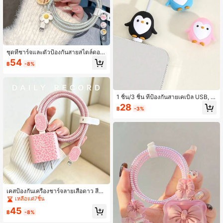
4
ชุดที่ชาร์จและตัวป้องกันสายสไตล์ดอก
ซากุระ, ตัวป้องกันสายชาร์จ Apple 40
54
฿
-8%
W ที่ทนทาน, ตัวจัดระเบียบสายป้องกันก
ารแตกหัก, เข้ากันได้กับที่ชาร์จโทรศัพท์
Apple 17/16/15/13/14
1 ชิ้น/3 ชิ้น ที่ป้องกันสายเคเบิล USB, ที่
ป้องกันสายข้อมูลโทรศัพท์, ป้องกันการสึ
28
฿
-3%
กหรอ, เข้ากันได้กับชาร์จไอโฟน 16 ฯล
ฯ
เคสป้องกันเครื่องชาร์จลายเสือดาว สีช
มพู/ดำ/ม่วง สำหรับ Apple Fast Charg
เหลือแค่7ชิ้น
er 18-20W หนัง สไตล์มินิมอล Ins พ่นสี
45
UV กันแตก ของขวัญจำเป็น สัมผัสพรีเมี
฿
-8%
ยม ยืดอายุการใช้งานเครื่องชาร์จ กันสั