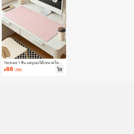
Teckwe 1 ชิ้น แผ่นรองโต๊ะขนาดใหญ่
พิเศษ หนัง PU กันน้ำ กันลื่น กันรอยขีด
88
฿
-11%
ข่วน สองด้าน ทำความสะอาดง่าย แผ่น
รองคีย์บอร์ด แผ่นรองเมาส์แล็ปท็อป สีพื้
น สไตล์เรียบง่าย อุปกรณ์เสริมอิเล็กทรอ
นิกส์ยอดนิยม สำหรับสำนักงาน บ้าน เก
มมิ่ง สถานีทำงาน โต๊ะทำงาน