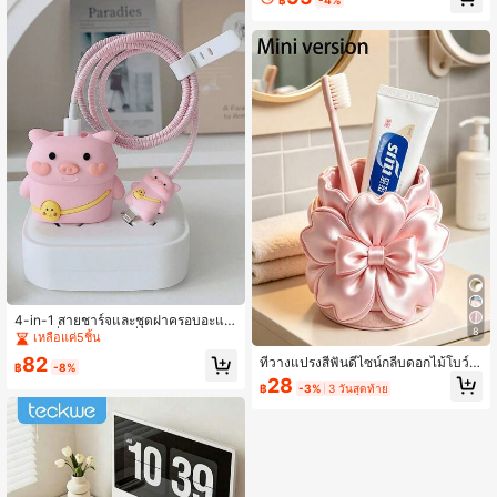
ได้กับสายชาร์จเร็ว iPhone 20w และป
ล่องลอย, และดำน้ำ ! และฝนตกสามารถ
ลอกป้องกัน กระเป๋าจัดระเบียบสายชาร์
ใช้งานได้โดยไม่ส่งผลกระทบต่อการทำ
จ
งานของหน้าจอสัมผัส., ของใช้จำเป็นสำ
หรับชายหาด, โฟมลอยน้ำในสระ
4-in-1 สายชาร์จและชุดฝาครอบอะแด
8
ปเตอร์ที่เข้ากันได้กับที่ชาร์จ Apple 20
เหลือแค่5ชิ้น
W, รวมถึงปลอกสายเคเบิล, ที่ม้วนสายเ
82
ที่วางแปรงสีฟันดีไซน์กลีบดอกไม้โบว์มิ
คเบิลและฝาครอบเต้าเสียบ
฿
-8%
นิสร้างสรรค์และสนุกสนาน แก้วใส่แปรง
28
฿
-3%
3 วันสุดท้าย
สีฟัน ชั้นวางของบนโต๊ะ สามารถใส่แปร
งสีฟัน ยาสีฟัน กระถางดอกไม้ แจกัน ตก
แต่งโต๊ะเครื่องแป้ง อุปกรณ์ห้องน้ำ ตกแ
ต่งห้องน้ำบ้านสไตล์อบอุ่น ตกแต่งฤดูใบ
ไม้ร่วง ช่วงเปิดเทอม