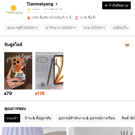
Tianmeiyang
กำลังติดตาม
1.9K ผู้ติดตาม
4.95
n***n
จ่าย
1 วันที่ผ่านมา
20K ชิ้นที่ขายไปเมื่อเร็วๆ นี้
4.7K ซื้อซ้ำ
1.9K ผู้ติดตาม
4.95
คุณภาพดี (4000+)
น่ารักมาก (2000+)
สวย (2000+)
เหมือนในรูป 
1.9K ผู้ติดตาม
4.95
จับคู่สไตล์
ชุด
1.9K ผู้ติดตาม
4.95
1.9K ผู้ติดตาม
4.95
79
118
฿
฿
1.9K ผู้ติดตาม
4.95
คุณอาจชอบ
1.9K ผู้ติดตาม
แนะนำ
บ้าน & ที่อยู่อาศัย
อุปกรณ์สำนักงาน & อุปกรณ์การเรียน
สินค้าอิเ
4.95