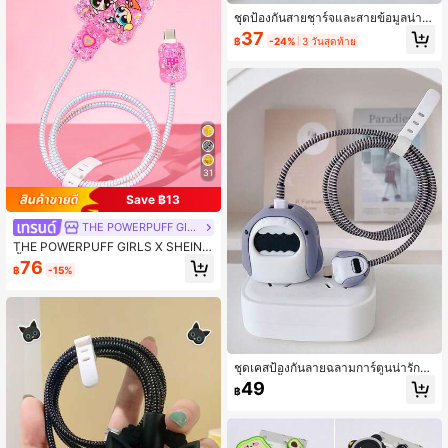
ชุดป้องกันสายชาร์จและสายข้อมูลน่ารั
ก เข้ากันได้กับที่ชาร์จ Apple 20W รวม
37
฿
-24%
3 วันสุดท้าย
ถึงตัวป้องกันสาย ตัวจัดระเบียบสาย แล
ะฝาครอบปลั๊ก ชุดป้องกันที่ชาร์จ 4 ชิ้น
31
Save ฿13
THE POWERPUFF GIRLS
THE POWERPUFF GIRLS X SHEIN 3
ชิ้น ปลอกป้องกันสายเคเบิลข้อมูล, เหมา
76
฿
-15%
ะสำหรับที่ชาร์จ , ลายพิมพ์เชอร์รี่, ปลอก
ป้องกันที่ชาร์จ (ไม่มีสายเคเบิลข้อมูล)
ชุดเคสป้องกันลายฉลามการ์ตูนน่ารักสีเ
ทา 5/4 ชิ้น สำหรับ Apple 18/20W พร้อ
49
฿
มหัวชาร์จและสายชาร์จ ประกอบด้วยที่
ป้องกันหัวชาร์จ ที่ป้องกันสายชาร์จ ที่จั
ดระเบียบสาย กันรอยขีดข่วน กันกระแท
ก กันสกปรก