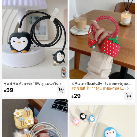
1.9K ผู้ติดตาม
4.95
1.9K ผู้ติดตาม
4.95
ชุด 4 ชิ้น หัวชาร์จ 18W ลูกเพนกวิน สา
4 ชิ้น เคสป้องกันที่ชาร์จลายการ์ตูนสตร
ยข้อมูล เคสป้องกันซิลิโคน ใช้ร่วมกับสา
อว์เบอร์รีและแอปเปิลน่ารัก, ใช้ได้กับ iP
#7 ขายดี
ใน การ์ตูน ตัวป้องกันสายเคเบิล
59
฿
ยข้อมูลของโทรศัพท์แอปเปิล ที่ป้องกันส
hone 18/20W - ตัวป้องกันสายเคเบิลแ
29
ายข้อมูล ที่ป้องกันเครื่องชาร์จ
ละปลั๊ก, ป้องกันรอยขีดข่วนและป้องกันก
฿
ารชน