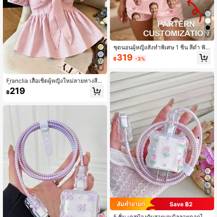
7
ชุดนอนผู้หญิงสั่งทำพิเศษ 1 ชิ้น สีดำ พิม
พ์หน้าและข้อความส่วนตัว พร้อมลาย L
319
฿
-3%
OVE และหัวใจสีชมพู ผ้าเนื้อนุ่ม สไตล์
ลำลอง เหมาะสำหรับใส่ในบ้าน
6
Franclia เสื้อเชิ้ตผู้หญิงใหม่ลายทางสี
น้ำเงินโบว์หน้าแขนพองเอวรวบชายบา
219
฿
นลำลอง/ทางการสำหรับออกไปข้างนอ
ก วันหยุด วันพักผ่อน สวมใส่ประจำวัน
5
Save ฿2
5 ชิ้น เคสป้องกันสายเคเบิลลายดอกไม้/