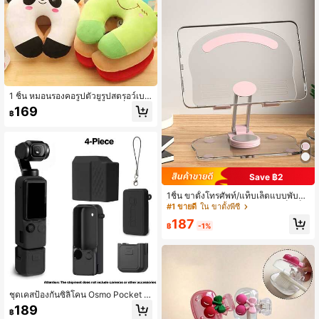
1 ชิ้น หมอนรองคอรูปตัวยูรูปสตรอว์เบอ
ร์รี, หมอนรองคอรูปตัวยูรูปสัตว์ที่สะดวก
169
฿
สบายสำหรับการเดินทางและการรองรับ
คอ, หมอนพิมพ์ลายการ์ตูนสัตว์นุ่ม, หมอ
นรองคอโพลีเอสเตอร์นุ่มเหมาะสำหรับเ
ครื่องบิน, รถยนต์, บ้านและสำนักงาน -
หมอนรองคอดีไซน์การ์ตูนที่สะดวกสบา
ยและน้ำหนักเบา - สีชมพูซักเครื่องได้,
ดีไซน์นุ่มและพกพาได้, ของใช้จำเป็นสำ
Save ฿2
หรับการเดินทาง, อุปกรณ์เสริมสำหรับก
1ชิ้น ขาตั้งโทรศัพท์/แท็บเล็ตแบบพับได
ารเดินทาง, อุปกรณ์กลับไปโรงเรียน
้, เหมาะสำหรับสมาร์ทโฟนและแท็บเล็ต
#1 ขายดี
ใน ขาตั้งพีซี
ขนาดสูงสุด 12 นิ้ว, ของขวัญคริสต์มาส/
187
ปีใหม่ 2026
฿
-1%
ชุดเคสป้องกันซิลิโคน Osmo Pocket 4
/ 4P, ฝาครอบซิลิโคนนุ่มพร้อมการป้อง
189
฿
กันหน้าจอและไมโครโฟน, อุปกรณ์เสริม