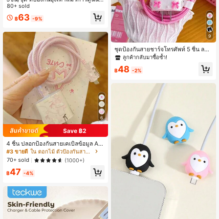
รักสีขาวดำ, เหมาะสำหรับอะแดปเตอร์
80+ sold
ชาร์จ 18/20W ฝาครอบป้องกันที่เข้ากัน
63
฿
-9%
ได้กับ iPhone11/12/13/14/15/16 Pro
Max/Plus, ชุดเคสป้องกัน 2-In-1
9
ชุดป้องกันสายชาร์จโทรศัพท์ 5 ชิ้น ลาย
โบว์สีแดงกุหลาบและไข่มุกสีขาว ประก
ลูกค้ากลับมาซื้อซ้ำ!
อบด้วยตัวป้องกันสายชาร์จ ตัวป้องกันหั
48
วชาร์จ ฯลฯ สามารถป้องกันสายชาร์จจ
฿
-2%
ากการหักที่ปลายทั้งสองด้าน เหมาะสำ
หรับเครื่องชาร์จ 18W/20W
6
Save ฿2
4 ชิ้น ปลอกป้องกันสายเคเบิลข้อมูล Ap
ple 18/20W ลายโบว์สีชมพู/ดอกไม้/ผีเ
#3 ขายดี
ใน ดอกไม้ ตัวป้องกันสายเคเบิล
สื้อ, เข้ากันได้กับอะแดปเตอร์ชาร์จ 16/1
70+ sold
(1000+)
6 Pro Max/15/14/13/11 และเคสอ่อนป้
47
องกันการโค้งงอของสายชาร์จ
฿
-4%