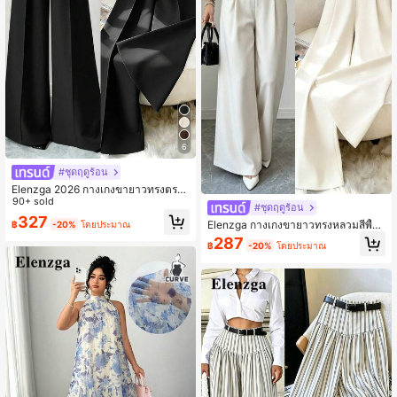
6
#ชุดฤดูร้อน
Elenzga 2026 กางเกงขายาวทรงตรง
หลวมสไตล์วินเทจสีเขียวทหารสำหรับใ
90+ sold
#ชุดฤดูร้อน
ส่ทำงานและลำลอง, กางเกงเอวสูงทรงห
327
Elenzga กางเกงขายาวทรงหลวมสีพื้น
฿
-20%
โดยประมาณ
ลวมสำหรับผู้หญิงในฤดูใบไม้ผลิและฤดู
สำหรับผู้หญิง สวมใส่ได้หลากหลายสไต
ใบไม้ร่วง
287
฿
-20%
โดยประมาณ
ล์ สำหรับการเดินทาง