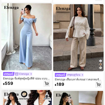
ผลิและฤดูร้อน
สมมาตร ตกแต่งดอกไม้โลหะ
Elenzga
#ชุดฤดูร้อน
Elenzga จั๊มพ์สูทผู้หญิงสีฟ้าอ่อน แบบเก
Elenzga เสื้อเบลาส์แขนยาวคอกลมจับ
าะอกเปิดไหล่ ดีไซน์ไม่สมมาตร จับจีบ เ
ย่นสำหรับผู้หญิง
559
189
฿
อวเข้ารูป ขาตรง ขากว้าง สไตล์หรูหรา
฿
เหมาะสำหรับใส่ไปทำงานและท่องเที่ยว
เซ็กซี่ สำหรับฤดูใบไม้ผลิ/ฤดูร้อน