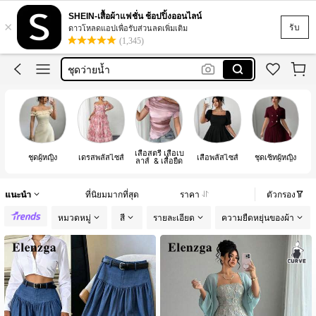
เสื้อแขนยาว
SHEIN-เสื้อผ้าแฟชั่น ช้อปปิ้งออนไลน์
×
เดรส
รับ
ดาวโหลดแอปเพื่อรับส่วนลดเพิ่มเติม
(1,345)
ชุดว่ายน้ำ
ชุดเซ็ทผู้หญิง
กางเกง
เสื้อแขนยาว
เดรส
เสื้อสตรี เสื้อเบ
จั๊
ชุดผู้หญิง
เดรสพลัสไซส์
เสื้อพลัสไซส์
ชุดเซ็ทผู้หญิง
ลาส์ & เสื้อยืด
แนะนำ
ที่นิยมมากที่สุด
ราคา
ตัวกรอง
หมวดหมู่
สี
รายละเอียด
ความยืดหยุ่นของผ้า