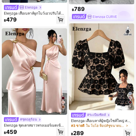
Elenzga
789
฿
Elenzga เสื้อเบลาส์ผูกโบว์เอวปรับได้จี
Elenzga CURVE
บสีน้ำเงินลำลองสำหรับผู้หญิง + กางเกง
479
฿
ขายาวทรงหลวมเอวสูงดีไซน์กระเป๋าสำ
หรับผู้หญิง
9
7
#ระเบียงชิลล์
#ชุดฤดูร้อน
Elenzga เสื้อเบลาส์ผู้หญิงไซส์ใหญ่ สไต
ล์หรูหราลำลอง อเนกประสงค์ สำหรับเที่
Elenzga ชุดเดรสยาวทรงเมอร์เมดเข้ารู
#3 ขายดี
ใน โบโฮ ท็อปส์ซูขนาดบวก
ยวพักผ่อนและออกงาน แขนพอง คอสี่เห
ปเน้นเอวสำหรับผู้หญิง ฤดูใบไม้ผลิ/ฤดูร้
459
289
฿
ลี่ยม เข้ารูปเอว คอลเลกชันใหม่ฤดูใบไม้
อน แฟชั่นใหม่หรูหรา ผ้าซาติน ไหล่ไม่
฿