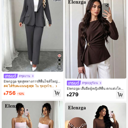
15
#ชุดงาน
Elenzga ชุดสูททางการสีพื้นไซส์ใหญ่พิเ
#ชุดฤดูร้อน
ศษ เสื้อแจ็กเก็ตและกางเกง
#4 ได้รับคะแนนสูงสุด
ใน ชุดสูทไซส์ใหญ่
Elenzga เสื้อยืดผู้หญิงสีพื้น ตกแต่งโลห
756
ะ ลำลอง อเนกประสงค์ สำหรับใส่ทุกวัน
279
฿
-12%
฿