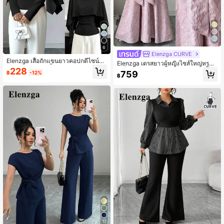
6
Elenzga CURVE
Elenzga เสื้อถักแขนยาวคอปกดีไซน์ให
Elenzga เดรสยาวผู้หญิงไซส์ใหญ่หรูหร
ม่สำหรับผู้หญิง, เสื้อยืดเข้ารูปเอวคอดเพ
228
าเซ็กซี่เปิดหลัง, ผ้าทอสีชมพู, คอเหลี่ยม,
759
฿
-12%
รียวบางสำหรับทุกวัน
฿
เอวเข้ารูป, ผูกโบว์ด้านหลัง, ทรงเอ, เดร
สยาว, ฤดูร้อน
17