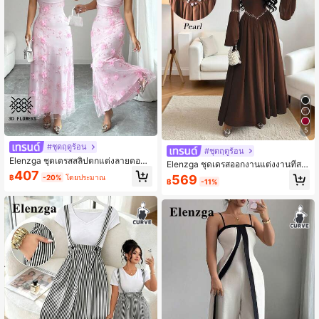
5
#ชุดฤดูร้อน
#ชุดฤดูร้อน
Elenzga ชุดเดรสสลิปตกแต่งลายดอกไ
Elenzga ชุดเดรสออกงานแต่งงานที่สง่
ม้ระบายหรูหราสำหรับผู้หญิง
407
างาม โรแมนติกและสง่างามสำหรับผู้ห
569
฿
-20%
โดยประมาณ
฿
-11%
ญิง