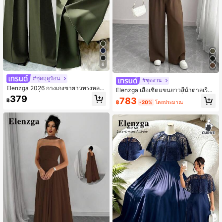
6
#ชุดฤดูร้อน
#ชุดงาน
Elenzga 2026 กางเกงขายาวทรงหลว
Elenzga เสื้อเชิ้ตแขนยาวสีน้ำตาลเรียบ
มขาตรงแฟชั่นลำลองสีกากีสไตล์วินเทจ
ง่ายสไตล์โรแมนติกซิซิลีฝรั่งเศสสำหรับ
379
783
฿
สำหรับผู้หญิง, เอวสูง, ใส่ได้หลากหลาย
฿
-20%
โดยประมาณ
ผู้หญิงอวบอ้วน คอปก กระดุมซ่อน ชายเ
ในฤดูใบไม้ผลิและฤดูใบไม้ร่วง
สื้อยางยืด + กางเกงคาร์โก้เอวยางยืด ชุ
ดเซ็ตสองชิ้นสีน้ำตาลสำหรับฤดูใบไม้ผ
ลิ/ใบไม้ร่วง/ฤดูหนาว ชุดกางเกงสองชิ้น
สำหรับผู้หญิง ชุดกางเกงสีน้ำตาลสำหรั
บผู้หญิง ชุดเซ็ต 2 ชิ้นสำหรับผู้หญิง ชุดโ
คออดสำหรับผู้หญิง