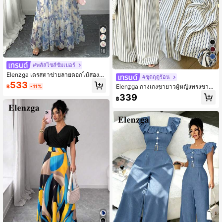
16
7
#พลัสไซส์ซัมเมอร์
Elenzga เดรสตาข่ายลายดอกไม้สองชั้
#ชุดฤดูร้อน
นไร้แขนทอหรูหราสำหรับผู้หญิงไซส์ให
533
Elenzga กางเกงขายาวผู้หญิงทรงขาก
฿
-11%
ญ่
ว้างทิ้งตัวสไตล์ฝรั่งเศส ลายทาง ช่วยพร
339
฿
างหุ่น เรียบหรู ลำลอง ใส่ไปทำงานได้