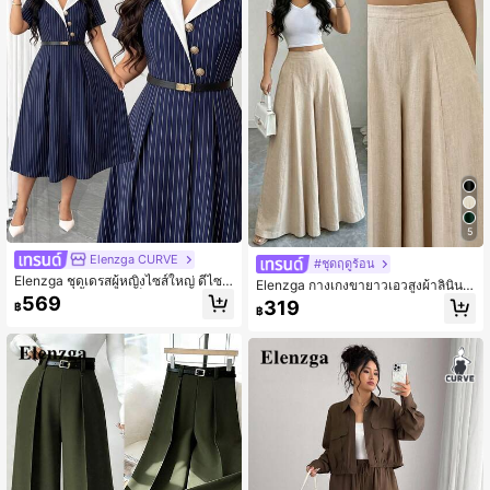
5
Elenzga CURVE
#ชุดฤดูร้อน
Elenzga ชุดเดรสผู้หญิงไซส์ใหญ่ ดีไซน์
Elenzga กางเกงขายาวเอวสูงผ้าลินินสี
คอปก แขนสั้น ลายสีบล็อกและลายทาง
แอปริคอทสำหรับผู้หญิง, กางเกงลำลอง
569
319
฿
เข้ารูปเอว ตกแต่งกระดุมโลหะ สไตล์หรู
฿
ทรงขากว้างดีไซน์ฤดูร้อนทรงเพรียวสง่า
หรา
งามสำหรับใส่ทำงาน