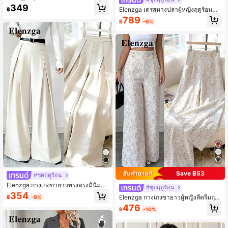
ญิง, เสื้อสายเดี่ยวผูกโบว์ด้านหลัง + กาง
349
Elenzga เดรสหางปลาผู้หญิงฤดูร้อนหรู
฿
เกงขาสั้น, เหมาะสำหรับออกเดท, ช้อปปิ้
หรา ชายกระโปรงไม่สมมาตร, คอวี โรแ
ง, ปาร์ตี้, เดินทาง, สไตล์เก๋ไก๋
789
฿
-6%
มนติก สำหรับงานแต่งงาน, ออฟฟิศ, ลำ
ลอง
Save ฿53
#ชุดฤดูร้อน
Elenzga กางเกงขายาวทรงตรงมินิมอล
#ชุดฤดูร้อน
อเนกประสงค์สำหรับผู้หญิง เหมาะสำหรั
354
Elenzga กางเกงขายาวผู้หญิงสีครีมฤดู
฿
-9%
บใส่ไปทำงาน
ร้อนหรูหราลูกไม้ขาบาน,กางเกงเอวสูง
476
฿
-10%
ทรงสลิมประดับเลื่อมสำหรับงานปาร์ตี้ช
าพร้อมตกแต่งหัวเข็มขัดโลหะ,ไอเทมแ
ฟชั่นทางการที่จำเป็น