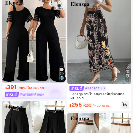
7
391
#ชุดฤดูร้อน
฿
-20%
โดยประมาณ
Elenzga กระโปรงผูกเอวพิมพ์ลายดอกไ
#ชุดจั๊มสูทลำลอง
ม้สำหรับผู้หญิง
50+ sold
255
฿
-20%
โดยประมาณ