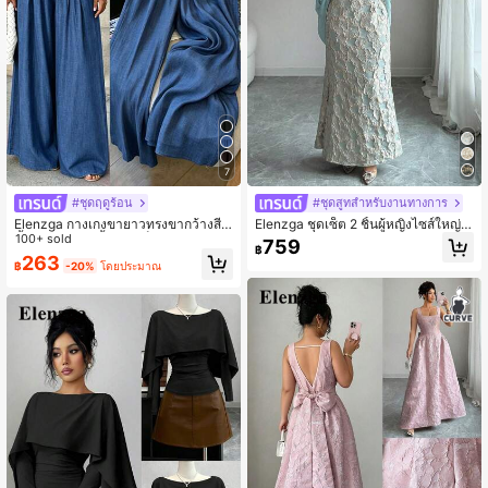
7
#ชุดฤดูร้อน
#ชุดสูทสำหรับงานทางการ
Elenzga กางเกงขายาวทรงขากว้างสี
Elenzga ชุดเซ็ต 2 ชิ้นผู้หญิงไซส์ใหญ่ ส
น้ำเงินกรมท่า เนื้อผ้ามีเท็กซ์เจอร์ เหมาะ
100+ sold
ไตล์โรแมนติกหรูหราประณีต สำหรับวัน
759
฿
สำหรับใส่ทำงานและใส่ลำลอง
หยุด เดท และใส่ไปทำงาน ฤดูใบไม้ผลิ/
263
฿
-20%
โดยประมาณ
ฤดูร้อน เดรสยาวทรงหางเงือกเอวคอด ไ
ร้สาย สีเขียวถั่ว สีเขียวอ่อน สีเขียวมิ้นต์
ผ้าแจ็คการ์ดลายดอกไม้หนาแบบนูนมีเ
ท็กซ์เจอร์ พร้อมแจ็คเก็ตผ้าชีฟองซีทรูดี
ไซน์เปิดด้านหน้า