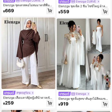
Elenzga CURVE
Elenzga CURVE
Elenzga ชุดเดรสคอไม่สมมาตรสีพื้นสำ
Elenzga ชุดเซ็ต 2 ชิ้น ไซซ์ใหญ่ ผ้าลาย
หรับผู้หญิงไซส์ใหญ่ ประดับพลอยเทียม,
เท็กซ์เจอร์ สไตล์หวานสดใสแนวพาสทอ
669
559
฿
ชุดราตรีหรูหรา, ชุดราตรียาวสำหรับวัน
฿
รัล สำหรับใส่กลางแจ้งลำลอง เสื้อคอวีล
เกิด, คลับ, ปาร์ตี้, โอกาสหรูหรา, เป็นทา
ายทาง แขนพัฟ แขนสั้น ชายเอไลน์ แต่
งการ
งโบว์ พร้อมกางเกงขายาวทรงตรงขาก
ว้าง
7
#ชุดฤดูร้อน
Elenzga
Elenzga เสื้อเบลาส์ผู้หญิงสีน้ำตาลเข้ม
Elenzga ชุดจั๊มสูทขาสั้นลูกไม้สีทองขอ
จับจีบแบบพันตัว ชายเสื้อไม่สมมาตรแ
งผู้หญิง 2 ชิ้น
259
919
฿
ละแขนกระดิ่งยาวพิเศษ เหมาะสำหรับก
฿
ารเดินทางไปทำงาน การช้อปปิ้ง และก
ารออกเดท เสื้อลำลอง