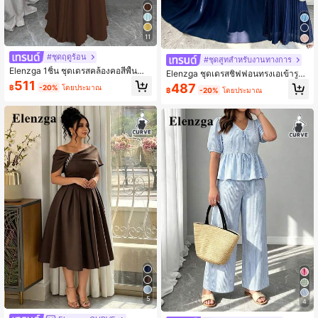
11
#ชุดฤดูร้อน
#ชุดสูทสำหรับงานทางการ
Elenzga 1ชิ้น ชุดเดรสคล้องคอสีพื้นสำ
Elenzga ชุดเดรสชิฟฟอนทรงเอเข้ารูปเ
หรับผู้หญิง ดีเทลอัดพลีท, ชุดเดรสยาวแ
อว 2 ชิ้น สำหรับผู้หญิงไซส์ใหญ่ สไตล์ห
511
487
฿
-20%
โดยประมาณ
ม็กซี่แขนกุดหรูหราสำหรับผู้หญิง
฿
-20%
โดยประมาณ
รูหราทางการ สำหรับงานปาร์ตี้ งานแต่
งงาน และอีเวนต์ พร้อมเสื้อสายเดี่ยวผ้า
ลูกไม้จับจีบแบบคลุมไหล่
5
4