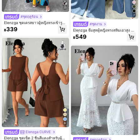
25
7
#ชุดฤดูร้อน
Elenzga ชุดเดรสยาวผู้หญิงทรงเข้ารูป
#ชุดงาน
สลิมฟิตชายบาน ดีไซน์อัดพลีท แขนระ
339
Elenzga จั๊มสูทผู้หญิงทรงสลิมเอวสูง คอ
฿
บาย ลายใบไม้สีแดงเบอร์กันดี สไตล์หรู
เหลี่ยม แต่งระบาย สาบกระดุมหลอก พร้
หรา สำหรับฤดูใบไม้ผลิ/ฤดูร้อน
549
฿
อมเข็มขัดและกระดุมตกแต่ง สไตล์หรูห
รา สำหรับใส่ประจำวันและไปทำงาน
6
Elenzga CURVE
Elenzga ชุดเซ็ต 2 ชิ้นสีแดงสำหรับผู้ห
#ชุดฤดูร้อน