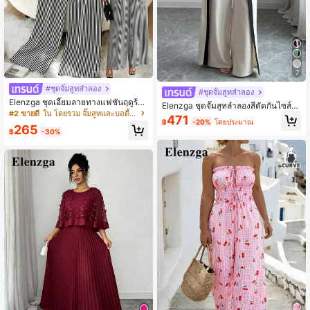
7
#ชุดจั๊มสูทลำลอง
#ชุดจั๊มสูทลำลอง
Elenzga ชุดเอี๊ยมลายทางแฟชั่นฤดูร้อ
Elenzga ชุดจั๊มสูทลำลองสีตัดกันไซส์ใ
นสไตล์หรูหราสำหรับผู้หญิงไซซ์ใหญ่สำ
#2 ขายดี
ใน โดยรวม จั๊มสูทและบอดี้สูทไซส์ใหญ่
หญ่สำหรับผู้หญิง
471
หรับใส่ไปทำงาน
฿
-20%
โดยประมาณ
265
฿
-30%