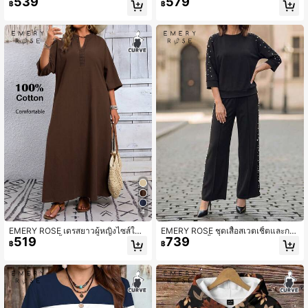
539
579
สำหรับผู้หญิงไซส์ใหญ่ ลำลองสำหรับฤดู
ระดุมเดี่ยวและกางเกง สีพื้น สำหรับผู้ห
฿
฿
ร้อนและวันหยุด
ญิงไซส์ใหญ่ สไตล์ลำลอง ใส่ได้ทุกวัน
4
EMERY ROSE เดรสยาวผู้หญิงไซส์ให
EMERY ROSE ชุดเสื้อสเวตเชิ้ตและกาง
519
739
ญ่ แขน 3/4 สีพื้น ลำลองสำหรับฤดูร้อน
เกงลำลอง 2 ชิ้น สำหรับผู้หญิง ตกแต่งด้
฿
฿
และวันหยุดพักผ่อน ใส่ได้ถึงฤดูใบไม้ร่ว
วยไข่มุกเทียม คอกลม แขน 3/4
ง