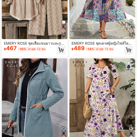
21
7
EMERY ROSE ชุดเสื้อแขนยาวและกาง
EMERY ROSE ชุดเดรสผู้หญิงไซส์ใหญ่
467
489
เกงลำลองสำหรับผู้หญิงไซส์ใหญ่ 2 ชิ้น,
ลายพิมพ์แพตช์เวิร์กวินเทจ ดีไซน์กระดุ
฿
-10%
ล่าสุด 12 ชม
฿
-14%
ล่าสุด 12 ชม
ชุดลายทางสำหรับผู้หญิง, ชุดลำลองสำ
ม
หรับผู้หญิง