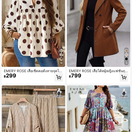
18
5
EMERY ROSE เสื้อเชิ้ตคอตั้งลายจุดไซ
EMERY ROSE เสื้อโค้ทผู้หญิงแฟชั่นฤดู
299
799
ส์ใหญ่ สำหรับออฟฟิศ วันหยุด คลับ ฤดู
ใบไม้ร่วง/ฤดูหนาว ขอบตัดสี ผสมขนสั
฿
฿
ใบไม้ร่วง สไตล์หรูหรา
ตว์