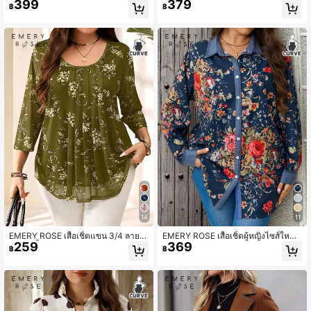
399
379
ลำลอง สีแอปริคอต คอกลม แขนกุด ทร
ดกัน คอกลม แขนสั้น จีบ ต่อผ้า สำหรับ
฿
฿
งหลวม ลายทาง กางเกงขาสั้น สำหรับฤ
ออฟฟิศ สีน้ำเงินเข้มและสีขาว ฤดูร้อน
ดูร้อน/พักผ่อน สไตล์คันทรี
หรูหราและคลาสสิก
14
11
EMERY ROSE เสื้อเชิ้ตแขน 3/4 ลายด
EMERY ROSE เสื้อเชิ้ตผู้หญิงไซส์ใหญ่
259
369
อกไม้สีน้ำเงินสำหรับผู้หญิงไซส์ใหญ่,ชุด
ลายดอกไม้ กระดุมแถวเดียว สไตล์ลำล
฿
฿
ฤดูร้อนสำหรับผู้หญิงฤดูใบไม้ร่วง
องและธุรกิจลำลอง ใส่ได้หลากหลาย สำ
หรับใส่ประจำวันและท่องเที่ยว สีน้ำเงินเ
ข้ม ฤดูร้อนและฤดูใบไม้ร่วง