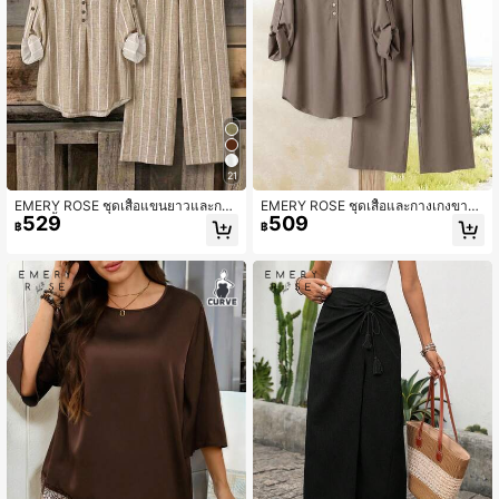
21
EMERY ROSE ชุดเสื้อแขนยาวและกาง
EMERY ROSE ชุดเสื้อและกางเกงขายา
529
509
เกง 2 ชิ้น สำหรับผู้หญิงไซส์ใหญ่, ชุดลา
วสีขากีเรียบง่าย คอวี แขนพับ เอวยืดหยุ่
฿
฿
ยทางสำหรับผู้หญิง, ชุดลำลองสำหรับผู้
น - ชุดผู้หญิงสบายฤดูใบไม้ร่วง/ฤดูหนา
หญิง
ว ชุดเสื้อเชิ้ตที่หรูหรา