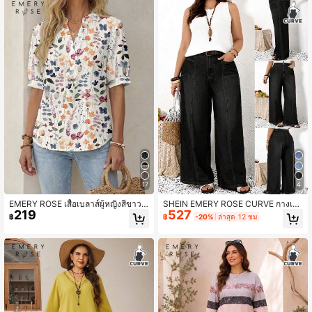
17
4
EMERY ROSE เสื้อเบลาส์ผู้หญิงสีขาวล
SHEIN EMERY ROSE CURVE กางเกง
219
527
ายดอกไม้สไตล์โบโฮสำหรับฤดูร้อนและ
ยีนส์เดนิมไซซ์ใหญ่สำหรับผู้หญิง ทรงห
฿
฿
-20%
ล่าสุด 12 ชม
วันหยุดพักผ่อน,เสื้อท็อปพิมพ์ลายสีสันส
ลวม มีกระเป๋า ปิดด้วยซิปและกระดุม
ดใสแบบสีน้ำสไตล์วินเทจหรูหราแบบมิ
นิมอลสำหรับเทศกาลดนตรีและชายหา
ด