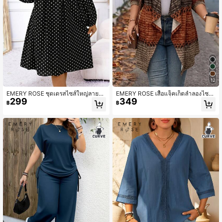
12
EMERY ROSE ชุดเดรสไซส์ใหญ่ลายจุ
EMERY ROSE เสื้อแจ็คเก็ตลำลองไซส์ใ
299
349
ด แขนโคมไฟ สีดำ & ขาว สไตล์วินเทจ
หญ่สไตล์เรโทรลายบล็อกสีต่อผ้า
฿
฿
เหมาะสำหรับใส่ไปทำงาน & ชุดเที่ยวช่
วงฤดูใบไม้ร่วง