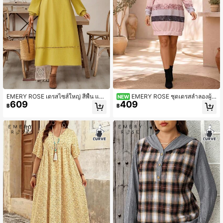
EMERY ROSE เดรสไซส์ใหญ่ สีพื้น แข
EMERY ROSE ชุดเดรสลำลองผู้ห
NEW
609
409
นโคมไฟ ลำลองธุรกิจ ลำลองวันหยุด สีเ
ญิงไซส์ใหญ่ ลายทาง คอกลม ไหล่ตก แ
฿
฿
หลืองมัสตาร์ด ฤดูร้อน ฤดูใบไม้ร่วง
ขนยาว