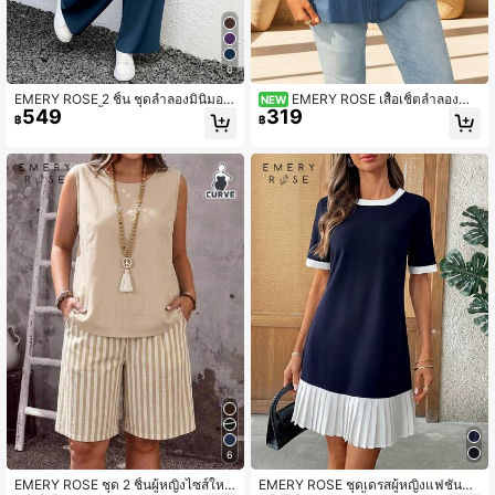
6
EMERY ROSE 2 ชิ้น ชุดลำลองมินิมอล
EMERY ROSE เสื้อเชิ้ตลำลองสำ
NEW
549
319
ลายขนนกยูงสีน้ำเงินพลัสไซส์ เหมาะสำ
หรับวันหยุด ไซส์ใหญ่ ตกแต่งลูกไม้แบบ
฿
฿
หรับฤดูร้อน
แพตช์เวิร์ก
6
EMERY ROSE ชุด 2 ชิ้นผู้หญิงไซส์ใหญ่
EMERY ROSE ชุดเดรสผู้หญิงแฟชั่นสีตั