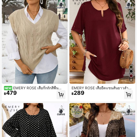
8
EMERY ROSE เสื้อกั๊กถักสีพื้นลำล
EMERY ROSE เสื้อยืดแขนสั้นยาวสำหรั
NEW
479
289
องอเนกประสงค์ไซส์ใหญ่สำหรับฤดูหนา
บผู้หญิงไซส์ใหญ่ สีเขียวทหาร สำหรับฤ
฿
฿
ว
ดูใบไม้ผลิช่วงต้น