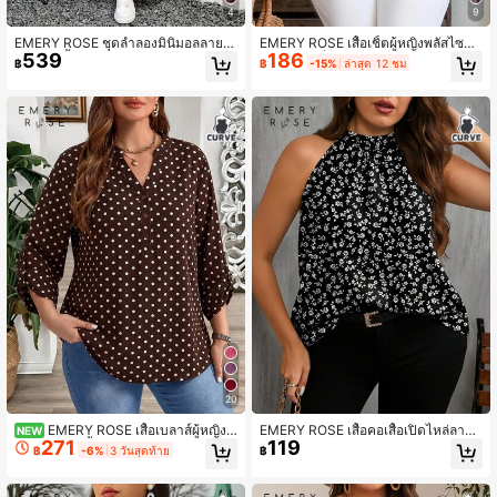
4
9
EMERY ROSE ชุดลำลองมินิมอลลายเสื
EMERY ROSE เสื้อเชิ้ตผู้หญิงพลัสไซส์
539
186
อดาว 2 ชิ้น เหมาะสำหรับฤดูร้อน
คอวี ลายบล็อกสี สวมใส่สบาย เหมาะสำ
฿
฿
-15%
ล่าสุด 12 ชม
หรับใส่ในชีวิตประจำวัน เหมาะสำหรับฤ
ดูร้อน
20
EMERY ROSE เสื้อเบลาส์ผู้หญิงไ
EMERY ROSE เสื้อคอเสื้อเปิดไหล่ลายด
NEW
271
119
ซส์ใหญ่ สีอูฐพื้น คอเว้า แขนยาวพับได้
อกไม้สบายๆสำหรับผู้หญิงไซส์พลัส
฿
-6%
3 วันสุดท้าย
฿
กระดุมทรงหลวม สไตล์ลำลองสำหรับใส่
ประจำวันและออกไปข้างนอก แฟชั่นฤดู
ใบไม้ร่วง 2026