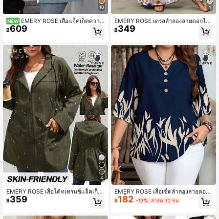
10
4
EMERY ROSE เสื้อแจ็คเก็ตความ
EMERY ROSE เดรสลำลองลายดอกไม้
NEW
609
349
ยาวปานกลาง มีกระเป๋าซิปสีตัดกัน รัดเ
สีม่วง, เหมาะสำหรับฤดูร้อน
฿
฿
อว เหมาะสำหรับสวมใส่ในฤดูใบไม้ร่ว
ง/ฤดูหนาวสำหรับผู้หญิง
4
EMERY ROSE เสื้อโค้ทเทรนช์แจ็คเก็ต
EMERY ROSE เสื้อเชิ้ตลำลองลายดอกไ
359
182
มีฮู้ดบางสีดำเอวเข้ารูปสำหรับผู้หญิงไซ
ม้สีน้ำเงินกรมท่าหรูหรา เหมาะสำหรับฤ
฿
฿
-17%
ล่าสุด 12 ชม
ซ์ใหญ่ สไตล์ลำลองฤดูใบไม้ร่วง พร้อมก
ดูร้อน
ระเป๋า