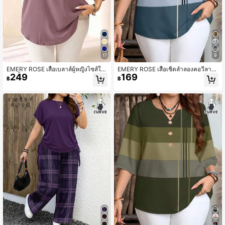
17
9
EMERY ROSE เสื้อเบลาส์ผู้หญิงไซส์ให
EMERY ROSE เสื้อเชิ้ตลำลองคอวีลาย
249
169
ญ่ สีพื้น คอวีเว้า ลำลอง สำหรับใส่ประ
ทางแขน 3/4 ส่วนสำหรับผู้หญิง
฿
฿
จำวัน