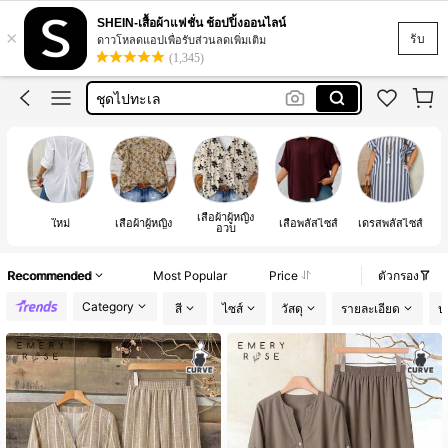
ชุดเซ็ทผู้หญิง
SHEIN-เสื้อผ้าแฟชั่น ช้อปปิ้งออนไลน์
×
เดรส
รับ
ดาวโหลดแอปเพื่อรับส่วนลดเพิ่มเติม
(1,345)
ชุดไปทะเล
ชุดว่ายน้ำ
เสื้อยืด
ชุดเซ็ทผู้หญิง
เดรส
เสื้อผ้าผู้หญิง
เส
ใหม่
เสื้อผ้าผู้หญิง
เสื้อพลัสไซส์
เดรสพลัสไซส์
อวบ
ล
Recommended
Most Popular
Price
ตัวกรอง
Category
สี
ไซส์
วัสดุ
รายละเอียด
ป