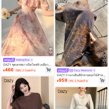
#ชุดฤดูร้อน
6
DAZY ชุดเดรสยาวเปิดไหล่ข้างเดียวระ
บายชายกระโปรงพิมพ์ลายดอกไม้สำหรั
466
Dazy Weekend
฿
-12%
2 วันสุดท้าย
บผู้หญิง, ชุดสำหรับงานเลี้ยงวันเกิดฤดูร้
อน, ชุดเดรสยาวสำหรับกลับไปโรงเรียน
DAZY กางเกงยีนส์ปักลายดอกไม้สำหรั
บผู้หญิง สไตล์เฟมินีน & สตรีทแวร์ แฟชั่
959
฿
-1%
2 วันสุดท้าย
นเกาหลี