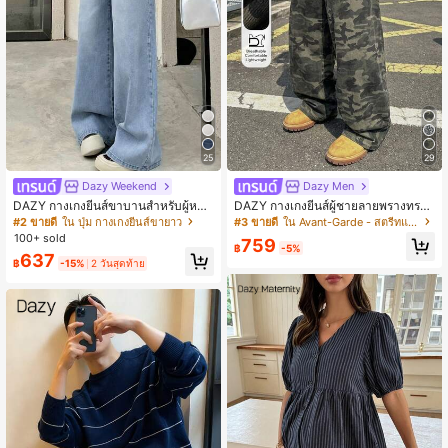
25
29
Dazy Weekend
Dazy Men
DAZY กางเกงยีนส์ขาบานสำหรับผู้หญิง
DAZY กางเกงยีนส์ผู้ชายลายพรางทรงห
ลำลองใส่ทุกวัน ซักฟอก กระเป๋าเฉียง
ลวมกระเป๋าเฉียงหลากสีสำหรับฤดูใบไม้
#2 ขายดี
ใน ปุ่ม กางเกงยีนส์ขายาว
#3 ขายดี
ใน Avant-Garde - สตรีทแวร์ฮิปฮอป กางเกงยีนส์ผู้ชาย
สำหรับโรงเรียน
ผลิ
100+ sold
759
฿
-5%
637
฿
-15%
2 วันสุดท้าย