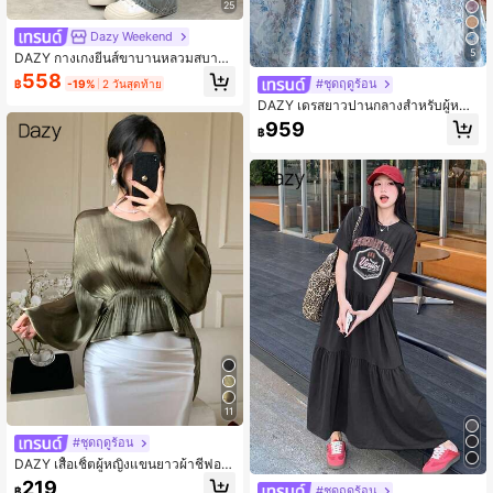
25
Dazy Weekend
5
DAZY กางเกงยีนส์ขาบานหลวมสบาย
สำหรับผู้หญิง สีตัดกัน มีกระเป๋า สำหรับ
558
#ชุดฤดูร้อน
฿
-19%
2 วันสุดท้าย
ใส่ไปโรงเรียน
DAZY เดรสยาวปานกลางสำหรับผู้หญิง
ดีไซน์หรูหรา ประดับด้วยผ้าลูกไม้และล
959
฿
ายดอกไม้ คอตั้ง มีเข็มขัด แขนระบาย เ
หมาะสำหรับฤดูร้อน
11
#ชุดฤดูร้อน
DAZY เสื้อเชิ้ตผู้หญิงแขนยาวผ้าชีฟอง
สีเขียวสำหรับฤดูใบไม้ผลิและฤดูร้อน สี
219
#ชุดฤดูร้อน
฿