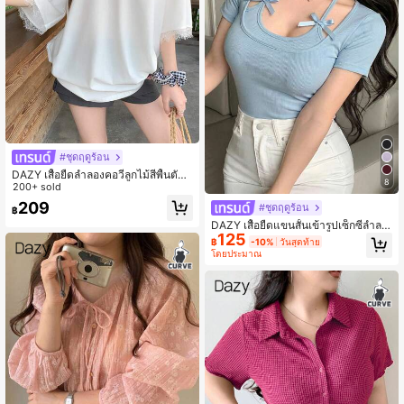
#ชุดฤดูร้อน
DAZY เสื้อยืดลำลองคอวีลูกไม้สีพื้นตัดกั
8
นไหล่ตกสำหรับผู้หญิง
200+ sold
209
#ชุดฤดูร้อน
฿
DAZY เสื้อยืดแขนสั้นเข้ารูปเซ็กซี่ลำลอ
125
งประดับโบว์คล้องคอสำหรับผู้หญิงช่วง
฿
-10%
วันสุดท้าย
ฤดูร้อน
โดยประมาณ