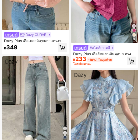
Dazy CURVE
8
Dazy Plus เสื้อเบลาส์แขนยาวทรงหลว
มสีชมพูลายดอกไม้เล็กทั่วตัว ผูกเอว แข
349
#สไตล์เกาหลี
฿
นโคมไฟ สไตล์หรูหรา สำหรับฤดูใบไม้ผ
Dazy Plus เสื้อยืดแขนสั้นคอปก ทรงฟิ
ลิ ฤดูร้อน และฤดูใบไม้ร่วง
233
ต ผ้าเนื้อหยาบ ไซส์พิเศษ, เสื้อผ้าฤดูร้อน
฿
-10%
วันสุดท้าย
สำหรับผู้หญิง รุ่นฤดูใบไม้ผลิ/ฤดูร้อน, เสื้
โดยประมาณ
อแบบเอวลอย สำหรับผู้หญิง