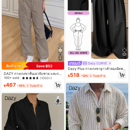
4
Dazy CURVE
Save ฿52
Dazy Plus กางเกงขายาวลำลองอัดพลี
ท ขากว้าง ทรงใหญ่ สีพื้น กระดุมสองเม็
DAZY กางเกงขาสั้นเอวจับชาย และกร
518
฿
-12%
2 วันสุดท้าย
ด ใส่ได้ทุกฤดู
ะเป๋าเอียง
100+ sold
(1000+)
467
฿
-10%
2 วันสุดท้าย