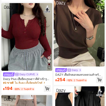
15
Dazy
Dazy CURVE
DAZY เสื้อถักคอกลมทรงหลวมสำหรับผู้
หญิง ฤดูร้อน
Dazy Plus เสื้อยืดแขนยาวสีดำเข้ารูปยื
254
฿
-12%
2 วันสุดท้าย
ดหยุ่นมีซิปครึ่งตัวสีพื้นอเนกประสงค์, ฤ
#3 ขายดี
ใน สีแดง เสื้อยืดพลัสไซส์
ดูใบไม้ผลิ/ฤดูร้อน/ฤดูใบไม้ร่วง
194
฿
-22%
2 วันสุดท้าย