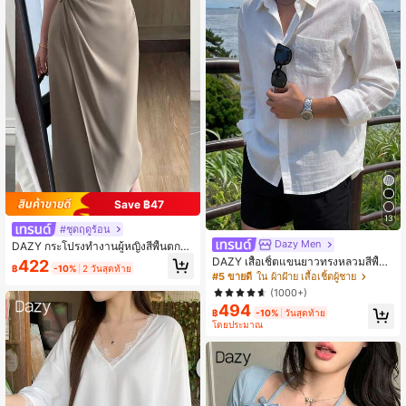
Save ฿47
13
#ชุดฤดูร้อน
Dazy Men
DAZY กระโปรงทำงานผู้หญิงสีพื้นตกแ
ต่งโลหะหรูหราสำหรับฤดูร้อน
DAZY เสื้อเชิ้ตแขนยาวทรงหลวมสีพื้น
422
฿
-10%
2 วันสุดท้าย
สำหรับผู้ชาย
#5 ขายดี
ใน ผ้าฝ้าย เสื้อเชิ้ตผู้ชาย
(1000+)
494
฿
-10%
วันสุดท้าย
โดยประมาณ