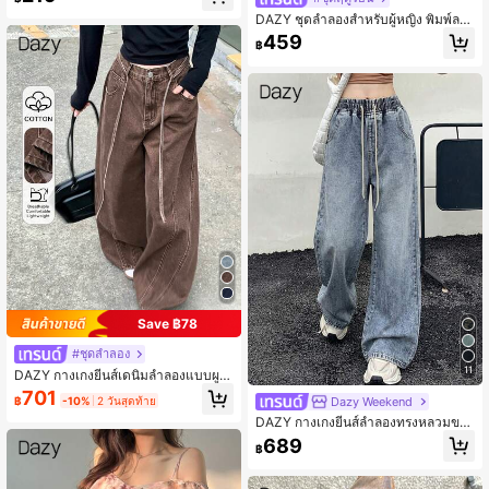
พื้น ดีไซน์คอผ้าคลุม ชายเสื้อไม่สมมาต
ร สำหรับวันวาเลนไทน์ งานแต่งงาน ลำ
DAZY ชุดลำลองสำหรับผู้หญิง พิมพ์ลา
ลอง วันหยุด ทรงเข้ารูป หรูหรา ใส่ไปทำ
ยดอกไม้ ยาวระดับเอว ฤดูใบไม้ผลิ/ฤดูร้
459
฿
งาน เอวระบาย
อน
Save ฿78
#ชุดลำลอง
11
DAZY กางเกงยีนส์เดนิมลำลองแบบผูกเ
อวสำหรับผู้หญิง สไตล์สตรีท สำหรับฤดู
701
Dazy Weekend
฿
-10%
2 วันสุดท้าย
ใบไม้ร่วง/ฤดูหนาว
DAZY กางเกงยีนส์ลำลองทรงหลวมขา
กว้างมีกระเป๋าเอวยางยืดสำหรับผู้หญิง
689
฿