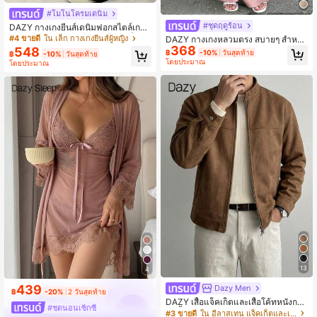
#โมโนโครมเดนิม
#ชุดฤดูร้อน
DAZY กางเกงยีนส์เดนิมฟอกสไตล์เกาห
ลีหลวมๆลำลองสำหรับผู้หญิงไซส์เล็ก
#4 ขายดี
ใน เล็ก กางเกงยีนส์ผู้หญิง
DAZY กางเกงหลวมตรง สบายๆ สำหรับ
368
ผู้หญิงในฤดูร้อน เหมาะสำหรับการพักผ่
548
฿
-10%
วันสุดท้าย
฿
-10%
วันสุดท้าย
อนบนชายหาด
โดยประมาณ
โดยประมาณ
13
4
439
Dazy Men
฿
-20%
2 วันสุดท้าย
DAZY เสื้อแจ็คเก็ตและเสื้อโค้ทหนังกลั
#ชุดนอนเซ็กซี่
บสีน้ำตาลสำหรับผู้ชาย, ฤดูใบไม้ร่วง/ฤ
#3 ขายดี
ใน อีลาสเทน แจ็คเก็ตและเสื้อโค้ทสำหรับผู้ชาย