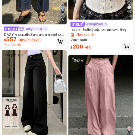
12
5
#ชุดฤดูร้อน
Dazy SPICE
DAZY เสื้อยืดผู้หญิงแขนสั้นทรงเข้ารูป
คอเหลี่ยม แต่งโบว์ ดีไซน์ผูกด้านหน้าแ
DAZY กางเกงยีนส์ทรงตรงขาเต่อลำลอ
เกือบหมดแล้ว!
บบแพตช์เวิร์ก สีขาว สไตล์หรูหรา สำห
557
งสำหรับผู้หญิง Y2k
200+ sold
฿
-10%
วันสุดท้าย
รับฤดูใบไม้ผลิและฤดูร้อน วันวาเลนไท
โดยประมาณ
206
น์ งานแต่งงาน แฟชั่นปาร์ตี้ และเทศกา
฿
-6%
ลดนตรี