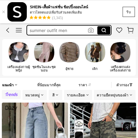
สร้อยเข็มขัดแบบเท่ห์
SHEIN-เสื้อผ้าแฟชั่น ช้อปปิ้งออนไลน์
×
เสื้อกางเกงเด็กผู้หญิง
รับ
ดาวโหลดแอปเพื่อรับส่วนลดเพิ่มเติม
(1,345)
summer outfit men
cat collar
thin robe with lace
สร้อยเข็มขัดแบบเท่ห์
เสื้อกางเกงเด็กผู้หญิง
เครื่องแต่งกายผู้
ชุดชั้นในและชุด
เครื่องตกแต่ง
ผู้ชาย
เด็ก
หญิง
นอน
เครื่องแต่งกาย
ปร
แนะนำ
ที่นิยมมากที่สุด
ราคา
ตัวกรอง
หมวดหมู่
สี
รายละเอียด
ความยืดหยุ่นของผ้า