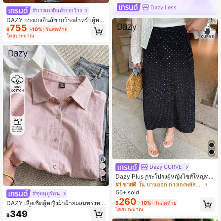
Dazy Less
#กางเกงยีนส์ขากว้าง
DAZY กางเกงยีนส์ขากว้างสำหรับผู้หญิ
755
ง ลายฟอกขาด ตกแต่งด้วยคริสตัล สำห
฿
-10%
วันสุดท้าย
รับใส่ไปเที่ยวพักผ่อนและไปโรงเรียน
โดยประมาณ
Dazy CURVE
Dazy Plus กระโปรงผู้หญิงไซส์ใหญ่ทร
18
งเอ ลายจุดทั้งตัว สไตล์เกาหลี น่ารัก ลำ
#1 ขายดี
ใน บานออก กางเกงพลัสไซส์
ลอง สีดำ ยาว ใส่ได้หลายโอกาส สำหรั
50+ sold
#ชุดฤดูร้อน
บฤดูใบไม้ผลิ ฤดูร้อน และฤดูใบไม้ร่วง
260
DAZY เสื้อเชิ้ตผู้หญิงผ้าฝ้ายผสมทรงหล
฿
-10%
วันสุดท้าย
โดยประมาณ
วมสีม่วงพื้น ลำลองอเนกประสงค์ แขนย
349
฿
าว สำหรับโรงเรียน