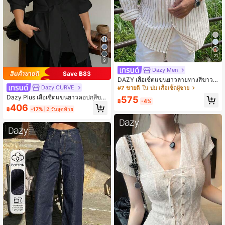
21
9
Dazy Men
Save ฿83
DAZY เสื้อเชิ้ตแขนยาวลายทางสีขาว
สำหรับผู้ชายฤดูใบไม้ผลิ
Dazy CURVE
#7 ขายดี
ใน ปม เสื้อเชิ้ตผู้ชาย
Dazy Plus เสื้อเชิ้ตแขนยาวคอปกสีขา
575
฿
-4%
วสำหรับผู้หญิงไซส์ใหญ่, กระดุมครึ่งตัว
406
฿
-17%
2 วันสุดท้าย
ชายเสื้อมีเชือกรูด, ฤดูใบไม้ผลิ ฤดูใบไม้
ร่วง และฤดูร้อน