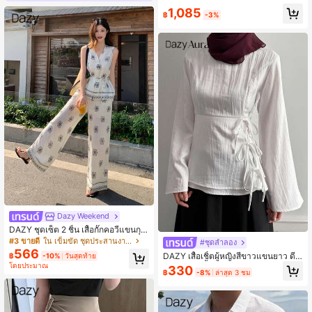
ดูใบไม้ผลิ
1,085
฿
-3%
Dazy Weekend
DAZY ชุดเซ็ต 2 ชิ้น เสื้อกั๊กคอวีแขนกุด
ลายเหรียญวินเทจและกางเกงผ้าลินินขา
#3 ขายดี
ใน เข็มขัด ชุดประสานงานสตรี
#ชุดลำลอง
บานสำหรับผู้หญิง ชุดสำหรับวันหยุดฤดู
566
DAZY เสื้อเชิ้ตผู้หญิงสีขาวแขนยาว ดีไ
฿
-10%
วันสุดท้าย
ร้อน
ซน์ลำลองสีพื้น สไตล์ Old Money Quie
โดยประมาณ
330
฿
-8%
ล่าสุด 3 ชม
t Luxury สำหรับออฟฟิศและเดินทางไป
ทำงาน ฤดูใบไม้ผลิ/ฤดูร้อน วันวาเลนไ
ทน์