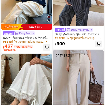
Save ฿52
Dazy Maternity
Dazy Men
Dazy Maternity ชุดแฟชั่นลายทาง เสื้
อแขนสั้นหลวม กางเกงขายาวลำลอง ชุ
DAZY เสื้อสเวตเตอร์ลายทางสีขาวพื้นสี
#2 ขายดี
ใน ชุดสูทสองชิ้นสำหรับคุณแม่ตั้งครรภ์
ด 2 ชิ้นสำหรับใส่ประจำวัน ชุดคลุมท้อง
กรมท่าสำหรับผู้ชาย, ฤดูใบไม้ร่วง
#1 ขายดี
ใน แขนยาว เสื้อสเวตเตอร์ผู้ชาย
609
ฤดูร้อน
฿
467
฿
-10%
วันสุดท้าย
โดยประมาณ