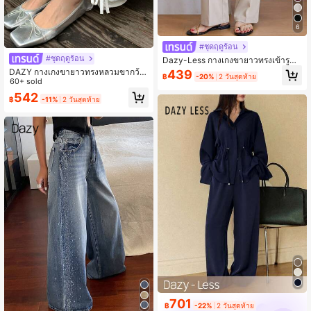
6
#ชุดฤดูร้อน
#ชุดฤดูร้อน
Dazy-Less กางเกงขายาวทรงเข้ารูปเ
รียบง่ายสำหรับใส่ทำงาน
DAZY กางเกงขายาวทรงหลวมขากว้า
439
฿
-20%
2 วันสุดท้าย
งสำหรับผู้หญิง, กางเกงลำลองสำหรับวั
60+ sold
นหยุดและการเดินทาง, สีพื้น, เอวยางยื
542
฿
-11%
2 วันสุดท้าย
ด, ชายลูกไม้ตัดกัน
701
฿
-22%
2 วันสุดท้าย