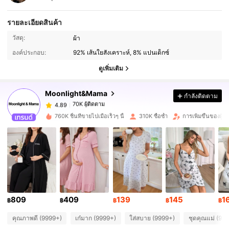
รายละเอียดสินค้า
70K ผู้ติดตาม
4.89
วัสดุ:
ผ้า
องค์ประกอบ:
92% เส้นใยสังเคราะห์, 8% แปนเด็กซ์
70K ผู้ติดตาม
4.89
ดูเพิ่มเติม
Moonlight&Mama
กำลังติดตาม
70K ผู้ติดตาม
4.89
c***4
จ่าย
1 วันที่ผ่านมา
760K ชิ้นที่ขายไปเมื่อเร็วๆ นี้
310K ซื้อซ้ำ
การเพิ่มขึ้นของผู้
70K ผู้ติดตาม
4.89
70K ผู้ติดตาม
4.89
70K ผู้ติดตาม
4.89
809
409
139
145
1
฿
฿
฿
฿
฿
คุณภาพดี (9999+)
เก๋มาก (9999+)
ใส่สบาย (9999+)
ชุดคุณแม่ (99
70K ผู้ติดตาม
4.89