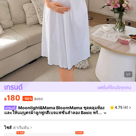
1/7
180
-50%
฿
฿359
Moonlight&Mama BloomMama ชุดคลุมท้อง
4.75
(
4
)
และให้นมบุตรผ้าลูกฟูกสีเบจแฟชั่นลำลอง Basic พร้
อมขอบลูกไม้
ไซส์
ค่าเริ่มต้น
9 left
4 left