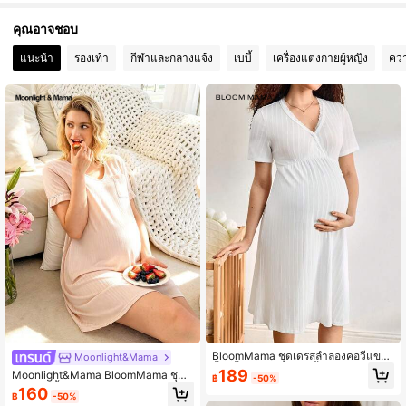
คุณอาจชอบ
70K ผู้ติดตาม
4.89
แนะนำ
รองเท้า
กีฬาและกลางแจ้ง
เบบี้
เครื่องแต่งกายผู้หญิง
คว
70K ผู้ติดตาม
4.89
70K ผู้ติดตาม
4.89
70K ผู้ติดตาม
4.89
BloomMama ชุดเดรสลำลองคอวีแขน
Moonlight&Mama
สั้นสีพื้นสำหรับคุณแม่ตั้งครรภ์
189
Moonlight&Mama BloomMama ชุดเ
฿
-50%
ดรสแขนสั้นคอวีสีแอปริคอทอ่อนลำลอง,
160
฿
-50%
ชุดอยู่บ้าน