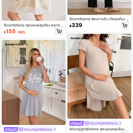
BloomMama ชุดเลานจ์แวร์คลุมท้องค
อวี แขนยาวเรียบง่าย ยางยืดสีดำชายเสื้
339
BloomMama ชุดนอนคลุมท้อง คอกลม
฿
อเป็นคลื่นใส่สบาย เสื้อ & กางเกง ชุดเสื้
แต่งโบว์ ชายระบาย ชุดอยู่บ้านลำลอง
155
อผ้าฤดูใบไม้ร่วงและฤดูหนาว ชุดใส่สบ
฿
-50%
าย
Moonlight&Mama
Moonlight&Mama ชุดนอนคลุมท้องผ้า
Moonlight&Mama