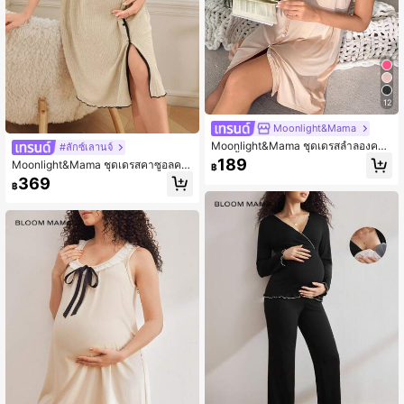
12
Moonlight&Mama
Moonlight&Mama ชุดเดรสลำลองคอวี
#ลักซ์เลานจ์
แขนสั้นกระดุมแถวเดียวสำหรับคุณแม่
189
Moonlight&Mama ชุดเดรสคาซูอลคอ
฿
ตั้งครรภ์
วี ปกอกเดียว กระเป๋าอก ผ้าพิมพ์ตัดต่อ
369
฿
แขนสั้น สำหรับคุณแม่