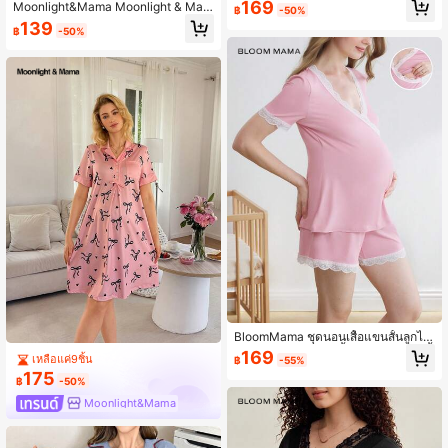
ฝ้ายสีพื้นแบบกระดุมแป๊ก, สวมใส่สบาย
169
Moonlight&Mama Moonlight & Mam
฿
-50%
สำหรับพักผ่อนและอยู่บ้าน
a ชุดเดรสคลุมท้องลายตัวอักษรสีขาวพิ
139
฿
-50%
มพ์ลายคลื่น สวมใส่สบาย สีเทาอ่อน
BloomMama ชุดนอนเสื้อแขนสั้นลูกไม้
ตัดกันและกางเกงขาสั้นสำหรับคุณแม่ตั้
169
เหลือแค่9ชิ้น
฿
-55%
งครรภ์
175
฿
-50%
Moonlight&Mama