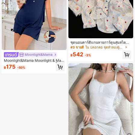
ชุดนอนคาร์ดิแกนลายการ์ตูนสุ่มสไตล์น่
ารักสำหรับผู้หญิง ใหม่ ชายระบาย สบา
#3 ขายดี
ใน ปลอกคอ ชุดลำลองผู้หญิง
ย ชุดใส่เล่น 2 ชิ้น
542
Moonlight&Mama
฿
-3%
Moonlight&Mama Moonlight & Mam
a ชุดคลุมท้องสำหรับให้นมบุตร สีน้ำเงิ
175
฿
-50%
นกรมท่า คอระบาย เปิดหน้า ปรับเอวได้