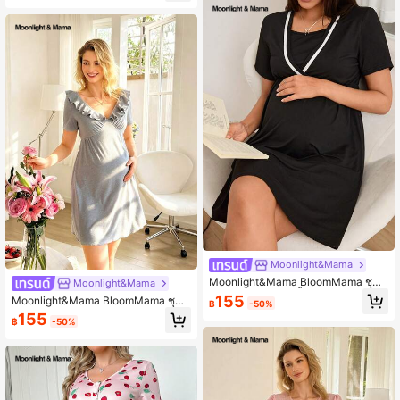
Moonlight&Mama
Moonlight&Mama BloomMama ชุดเ
Moonlight&Mama
ดรสให้นมบุตรแขนสั้นคอวีแต่งขอบสีข
155
Moonlight&Mama BloomMama ชุดค
฿
-50%
าวดำแบบลำลองสำหรับคุณแม่
ลุมท้องให้นมบุตร คอวี แต่งระบาย แขน
155
฿
-50%
สั้น ชายกระโปรงหยัก สำหรับใส่ลำลอง