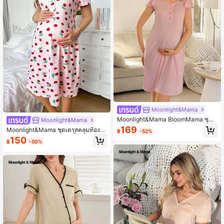
Moonlight&Mama
Moonlight&Mama BloomMama ชุดเ
Moonlight&Mama
ดรสคลุมท้องให้นมลูกผ้าถักสีชมพูแบบเ
169
Moonlight&Mama ชุดเดรสคลุมท้องแ
฿
-52%
ปิดด้านหน้าแฟชั่นลำลองพื้นฐาน
ละชุดให้นมลูกแบบลำลองพื้นฐาน Moo
150
฿
-50%
nlight & Mama สีชมพูลายเชอร์รี่ เปิดด้
านหน้า สำหรับใส่พักผ่อน