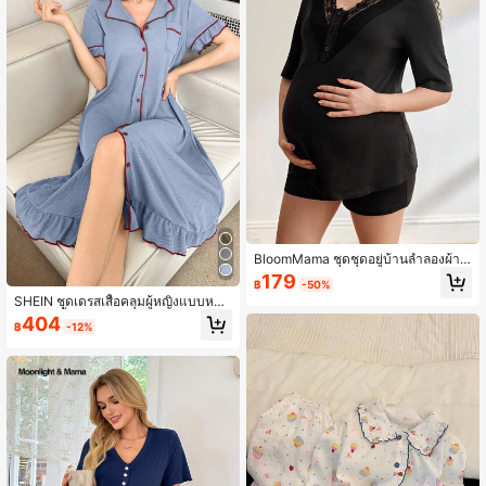
BloomMama ชุดชุดอยู่บ้านลำลองผ้าลู
กไม้ปะติดใส่สบาย, สวมใส่ง่าย, เหมาะ
179
฿
-50%
สำหรับคุณแม่ให้นมบุตรและสตรีมีครร
SHEIN ชุดเดรสเสื้อคลุมผู้หญิงแบบหลว
ภ์
มๆ แขนสั้น ปกพับลง ผ้ารัดรูปช่วงเอว ช
404
฿
-12%
ายระบาย คอวี แบบเสื้อเปิด ลายบล็อกสี
มู มู