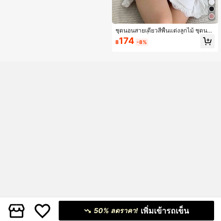
ชุดนอนสายเดี่ยวสีพื้นแต่งลูกไม้ ชุดนอ
นลำลองแฟชั่นผู้หญิง ฤดูใบไม้ผลิ ฤดูร้อ
174
฿
-8%
น ฤดูใบไม้ร่วง ทรงเข้ารูป
เพิ่มเข้ารถเข็น
50% ลดราคา!