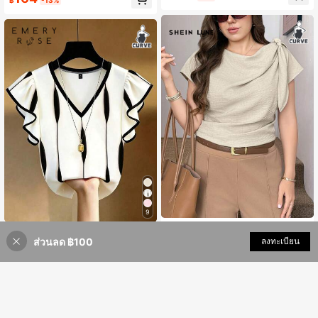
ารูป แขนแบบราเกลัน คอวี ตกแต่งด้วย
กระดุม เหมาะสำหรับใช้งานในชายหา
ดและรีสอร์ท
9
SHEIN LUNE เสื้อเชิ้ตผู้หญิงไซส์ใหญ่ สี
EMERY ROSE เสื้อยืดแขนสั้นคอวีแต่ง
พื้น ลำลอง ใส่ได้หลากหลาย สำหรับทุก
#2 ขายดี
ใน ใหม่ เสื้อเบลาส์พลัสไซส์
ส่วนลด ฿100
เพิ่มเข้ารถเข็น
ลงทะเบียน
ระบายสไตล์ฝรั่งเศสหรูหรา ไซส์ใหญ่ ทร
189
วัน
฿
50+ sold
งเข้ารูป
159
฿