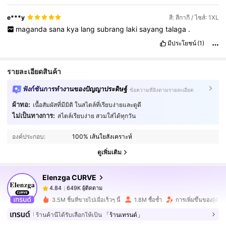
e***y
สี: สีกากี / ไซส์: 1XL
maganda
sana
kya
lang
subrang
laki
sayang
talaga
.
มีประโยชน์
(1)
รายละเอียดสินค้า
ฟังก์ชันการทำงานของปัญญาประดิษฐ์
ข้อความที่อิงตามรายละเอียด
ผ้าทอ:
เนื้อสัมผัสที่มีมิติ ในสไตล์ที่เรียบง่ายและดูดี
ไม่เป็นทางการ:
สไตล์เรียบง่าย สวมใส่ได้ทุกวัน
649K ผู้ติดตาม
4.84
องค์ประกอบ:
100% เส้นใยสังเคราะห์
ดูเพิ่มเติม
649K ผู้ติดตาม
4.84
Elenzga CURVE
649K ผู้ติดตาม
4.84
3.5M ชิ้นที่ขายไปเมื่อเร็วๆ นี้
1.8M ซื้อซ้ำ
การเพิ่มขึ้นของผู้ติ
ร้านค้านี้ได้รับเลือกให้เป็น
「ร้านเทรนด์」
649K ผู้ติดตาม
4.84