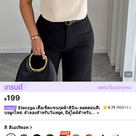
1/6
199
฿
Elenzga เสื้อเชิ้ตแขนกุดผ้าลินิน-คอตตอนสีเ
4.74
(
500+
)
บจผูกไหล่: ลำลองสำหรับวันหยุด, มีสไตล์สำหรับ
สตรีทแวร์, เหมาะสำหรับออฟฟิศ - เสื้อเบลาส์พลั
สไซส์สำหรับฤดูใบไม้ผลิและฤดูร้อน
สี: สีแอปริคอท