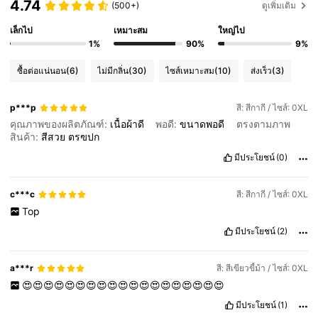
4.74
(500+)
ดูเพิ่มเติม
เล็กไป
เหมาะสม
ใหญ่ไป
1%
90%
9%
ซื้อต่อแน่นอน
(6)
ไม่มีกลิ่น
(30)
ไซส์เหมาะสม
(10)
ส่งเร็ว
(3)
p***p
สี: สีกากี / ไซส์: 0XL
คุณภาพของผลิตภัณฑ์:
เนื้อผ้าดี
พอดี:
ขนาดพอดี
ตรงตามภาพ
สินค้า:
สีสวย
ตรฃปก
มีประโยชน์
(0)
c***c
สี: สีกากี / ไซส์: 0XL
Top
มีประโยชน์
(2)
a***r
สี: สีเขียวขี้ม้า / ไซส์: 0XL
😍😍😍😍😍😍😍😍😍😍😍😍😍😍😍😍😍😍😍
มีประโยชน์
(1)