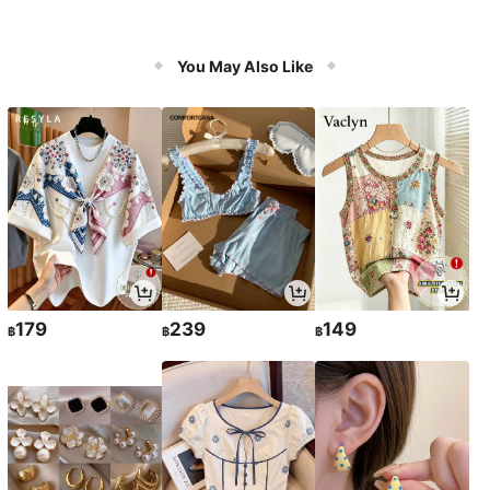
You May Also Like
179
239
149
฿
฿
฿