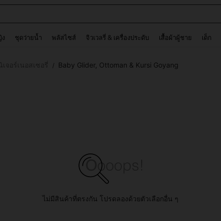
ต
and down arrow keys to navigate search การค้นหาล่าสุด and ค้นหา. Press Enter to
ญิง
ชุดว่ายน้ำ
พลัสไซส์
จิวเวลรี่ & เครื่องประดับ
เสื้อผ้าผู้ชาย
เด็ก
นิเจอร์เนอสเซอรี่
Baby Glider, Ottoman & Kursi Goyang
/
ไม่มีสินค้าที่ตรงกัน โปรดลองด้วยตัวเลือกอื่น ๆ