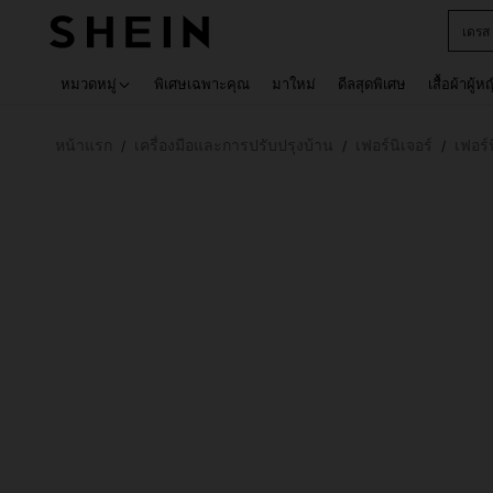
เด็กโ
Use up 
หมวดหมู่
พิเศษเฉพาะคุณ
มาใหม่
ดีลสุดพิเศษ
เสื้อผ้าผู้ห
หน้าแรก
เครื่องมือและการปรับปรุงบ้าน
เฟอร์นิเจอร์
เฟอร์
/
/
/