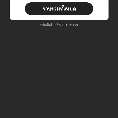
คำสั่งซื้อ ฿617+
จำกัดเวลา
รวบรวมทั้งหมด
ผู้ใช้ใหม่
คูปองสินค้า
50
%OFF
ต่อยอดที่ ฿1,167
คูปองยืนยันหลังจากเข้าสู่ระบบ
คำสั่งซื้อ ฿897+
จำกัดเวลา