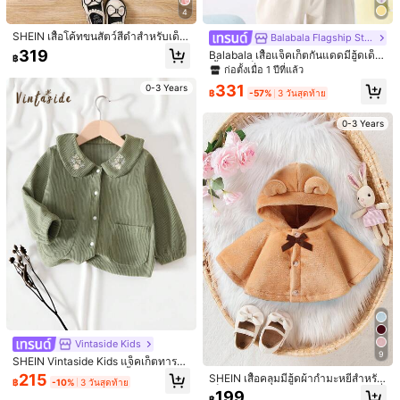
9-12M
(74-80 cm)
12-18M
(80-86 cm)
4
SHEIN เสื้อโค้ทขนสัตว์สีดำสำหรับเด็ก
18-24M
(86-92 cm)
2-3Y
(92-98 cm)
Balabala Flagship Store
หญิงฤดูหนาว ตกแต่งด้วยขอบขนฟู แข
319
Balabala เสื้อแจ็คเก็ตกันแดดมีฮู้ดเด็ก
฿
นเสื้อสีตัดกัน ดีไซน์แฟชั่นหวานหรูหรา
เสื้อแจ๊กเก็ตหลวมน่ารักฤดูร้อนปี 2025
ก่อตั้งเมื่อ 1 ปีที่แล้ว
สำหรับออกไปข้างนอก งานปาร์ตี้ และเ
คู่มือไซส์
ทศกาล
331
0-3 Years
฿
-57%
3 วันสุดท้าย
0-3 Years
จัดส่งถึง
Thailand
Free Shipping
ประมาณวันจัดส่ง:
4-7 วันทำการ
ส่งคืนฟรี
มีบริการเก็บเงินปลายทาง · การชำระเงินที่ปลอดภัย · การปกป้องความเป็นส่วนตัว
5.00
(30)
ดูเพิ่มเติม
เล็กไป
เหมาะสม
ใหญ่ไป
1%
96%
3%
Vintaside Kids
9
SHEIN Vintaside Kids แจ็คเก็ตทารก
ชุดไปเที่ยว
(1)
สง่างาม
(1)
สวย
(3)
เหมือนในรูป
(2)
หญิงโคทตอนคอร์ดูรอยสีพื้น ฤดูใบไม้ผ
215
SHEIN เสื้อคลุมมีฮู้ดผ้ากำมะหยี่สำหรับ
฿
-10%
3 วันสุดท้าย
ลิ/ฤดูใบไม้ร่วง/ฤดูหนาว แฟชั่นใหม่
เด็กผู้หญิง น่ารักและใส่สบาย คอลเลกชั่
199
฿