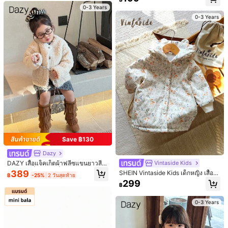
นใหม่ฤดูใบไม้ร่วง/ฤดูหนาวปี 2024
E***l
สี: มัลติคัลเลอร์ / ไซส์: 9-12M
0-3 Years
0-3 Years
‏
I
have
ordered
3
boxes
of
clothes
for
my
many
kids
.
All
items
arrived
and
packaged
nicely
with
good
tracking
.
The
clothes
are
very
affordable
.
My
kids
absolutely
love
the
cool
styles
.
Nothing
else
in
the
department
stores
is
remotely
close
.
They
มีประโยชน์
(1)
are
comfortable
and
seem
well
enough
made
compared
to
any
other
reasonable
priced
brand
.
I
have
ordered
3
boxes
of
clothes
for
my
many
kids
.
All
items
arrived
and
packaged
t***1
สี: มัลติคัลเลอร์ / ไซส์: 18-24M
nicely
with
good
tracking
.
The
clothes
are
very
affordable
.
My
حلو
ومنيح
كتير
نفس
الصورة
kids
absolutely
love
the
cool
styles
.
Nothing
else
in
the
department
stores
is
remotely
close
.
They
are
comfortable
and
มีประโยชน์
(0)
seem
well
enough
made
compared
to
any
other
reasonable
priced
brand
.
Very
comfortable
clothes
for
the
price
i
like
it
it
is
very
very
nice
very
beautiful
and
comfortable
i
love
she
in
e***9
สี: มัลติคัลเลอร์ / ไซส์: 12-18M
thank
you
she
in
for
everything
.
Very
comfortable
clothes
for
Save ฿130
جميلللللللللللللللللللللللل
the
price
i
like
it
it
is
very
very
very
beautiful
and
comfortable
i
Dazy
love
she
in
thank
you
she
in
for
everything
she
in
team
i
am
มีประโยชน์
(0)
DAZY เสื้อแจ็คเก็ตผ้าฟลีซแขนยาวสีพื้
Vintaside Kids
happy
with
all
the
p
นสำหรับเด็กผู้หญิงเล็ก สวมใส่สบายสำ
389
SHEIN Vintaside Kids เด็กหญิง เสื้อโ
฿
-25%
2 วันสุดท้าย
หรับฤดูใบไม้ร่วง/ฤดูหนาว
ค้ทฤดูใบไม้ร่วง&ฤดูหนาว สไตล์ชิลล์ ใ
299
a***9
สี: มัลติคัลเลอร์ / ไซส์: 18-24M
฿
หม่ที่หนาและอบอุ่นขึ้น
بشدة،،،،،،،،،،،،،،،،،،،،،،،،
جميل
وانصح
به
0-3 Years
มีประโยชน์
(0)