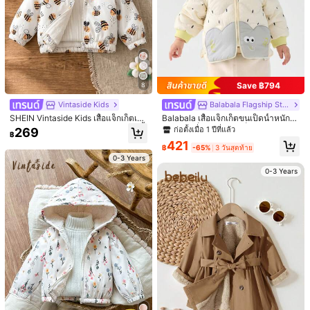
743K ผู้ติดตาม
4.96
743K ผู้ติดตาม
4.96
Save ฿794
8
743K ผู้ติดตาม
4.96
Vintaside Kids
Balabala Flagship Store
SHEIN Vintaside Kids เสื้อแจ็กเก็ตเด็
Balabala เสื้อแจ็กเก็ตขนเป็ดน้ำหนักเบ
กผู้หญิง แขนยาวมีฮู้ด ลายพิมพ์ดิจิทัลผึ้
าสำหรับเด็กผู้ชายและเด็กผู้หญิง ดีไซน์
ก่อตั้งเมื่อ 1 ปีที่แล้ว
269
743K ผู้ติดตาม
฿
4.96
งน่ารัก สไตล์แฟชั่นลำลองอเนกประสง
น่ารักและสนุกสำหรับฤดูหนาว 2024
421
ค์ ซับในกันหนาว สำหรับฤดูใบไม้ร่วง/ฤ
฿
-65%
3 วันสุดท้าย
ดูหนาว เหมาะสำหรับอากาศเย็น/หนา
0-3 Years
ว ใส่ไปเที่ยว ช้อปปิ้ง พักผ่อน หรือเดินเล่
0-3 Years
10
16
นในสวนประจำวัน
743K ผู้ติดตาม
4.96
Playful Pals
Pipplin
SHEIN Playful Pals 2 ชิ้น/เซ็ต เสื้อโค้
SHEIN เสื้อแจ็คเก็ตสำหรับเด็กผู้หญิง ฤ
ทฮู้ดกันหนาวผ้าฟลีซหลายสีแบบกลับด้
ดูใบไม้ร่วง/ฤดูหนาว สีสันน่ารัก อเนกปร
429
319
฿
฿
านได้สำหรับเด็กหญิง เสื้อคลุมอบอุ่นแบ
ะสงค์ บุซับใน ขนเฟอร์เทียม
บชุดเซตสำหรับใส่ในฤดูใบไม้ร่วงและฤ
ดูหนาว
0-3 Years
0-3 Years