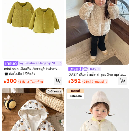
นางแบบใส่อยู่:
9-12M
ความสูง:
90.0
743K ผู้ติดตาม
4.96
รายละเอียดสินค้า
วัสดุ:
ผ้าสำลี
743K ผู้ติดตาม
4.96
องค์ประกอบ:
100% เส้นใยสังเคราะห์
ดูเพิ่มเติม
743K ผู้ติดตาม
4.96
Balabala Flagship Store
SHEIN Baby
mini bala เสื้อแจ็คเก็ตเชอร์ปาสำหรับเ
Dazy
กำลังติดตาม
ด็กผู้หญิง ใส่ได้สองด้าน เสื้อโค้ทหนาอ
ก่อตั้งเมื่อ 1 ปีที่แล้ว
DAZY เสื้อแจ็คเก็ตลำลองปักลายสไตล์เ
?***?
กำลังเรียกดู
บอุ่น ฤดูใบไม้ร่วง/ฤดูหนาวปี 2025
กาหลีสีตัดกันสำหรับเด็กผู้หญิง,เสื้อผ้าเ
743K ผู้ติดตาม
4.96
300
352
3.8M ชิ้นที่ขายไปเมื่อเร็วๆ นี้
4.1M ซื้อซ้ำ
฿
-51%
3 วันสุดท้าย
฿
-25%
2 วันสุดท้าย
ด็กผู้หญิงวัยหัดเดินฤดูใบไม้ร่วง,ฤดูหน
าว
สวย (9999+)
คุณภาพดี (9999+)
เก๋มาก (9999+)
เหมือนในรูป (9999
0-3 Years
743K ผู้ติดตาม
4.96
คุณอาจชอบ
743K ผู้ติดตาม
4.96
แนะนำ
เด็ก
ชุดชั้นในและชุดนอน
บ้าน & ที่อยู่อาศัย
ของเล่นและเกม
0-3 Years
0-3 Years