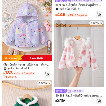
Balabala Flagship Store
mini bala เสื้อแจ็คเก็ตคอจีนกันไฟฟ้าส
ถิตย์สำหรับเด็กผู้หญิง, ใส่ได้ทั้งชายและ
ก่อตั้งเมื่อ 1 ปีที่แล้ว
หญิง, นุ่มและอบอุ่น, เสื้อคลุมสำหรับฤดู
445
ใบไม้ผลิ
฿
-42%
3 วันสุดท้าย
16
0-3 Years
15
Bebeilu
เด็กหญิง เสื้อแจ็กเก็ตแขนยาวมีฮู้ด ผ้านุ่
Vintaside Kids
ม กราฟฟิกหัวใจ เหมาะกับเสื้อผ้าสตรีท
249
SHEIN Vintaside Kids เสื้อแจ็คเก็ตมีฮู้
฿
แวร์อเนกประสงค์
ดแบบวินเทจสำหรับเด็กผู้หญิง ซิปรอบตั
208
฿
-28%
3 วันสุดท้าย
ว ลายดอกไม้ทั้งตัว บุด้วยวัสดุอุ่น เสื้อโ
ค้ทฤดูหนาวแฟชั่นสบายๆ
0-3 Years
6
0-3 Years
Save ฿46
เสื้อแจ็คเก็ตแขนยาวมีฮู้ดลายการ์ตูนน่
ารักสำหรับเด็กผู้หญิงแบบรูดซิป พิมพ์ล
ลูกค้ากลับมาซื้อซ้ำ!
ายสัตว์สายรุ้ง น้ำหนักเบา เหมาะสำหรั
183
฿
-20%
2 วันสุดท้าย
บใส่เที่ยวในชีวิตประจำวัน ฤดูใบไม้ผลิ/
โดยประมาณ
ใบไม้ร่วง
0-3 Years
Bebeilu
SHEIN เสื้อแจ็คเก็ตมีฮู้ดแต่งขอบขนเฟ
อร์เทียมลายหัวใจน่ารัก, เสื้อแจ็คเก็ตกัน
319
฿
หนาวสำหรับเด็กผู้หญิงฤดูใบไม้ร่วง/ฤดู
หนาว เสื้อแจ็คเก็ตฟูฟ่องสำหรับเด็กผู้ห