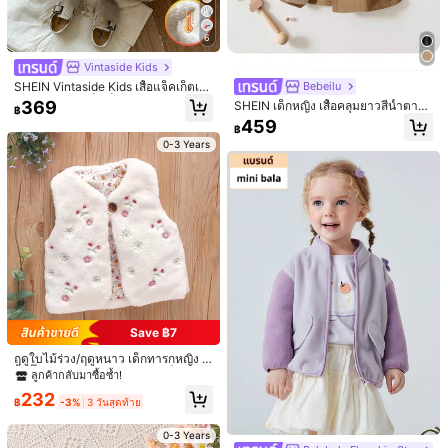
6
Vintaside Kids
SHEIN Vintaside Kids เสื้อแจ็คเก็ตเด็
Bebeilu
กผู้หญิงทารก/เด็กเล็ก ฤดูใบไม้ร่วง/ฤดู
369
SHEIN เด็กหญิง เสื้อคลุมยาวสีน้ำตาล
฿
หนาว ใหม่ ลำลองประจำวัน น่ารัก ลาย
ฟูเปอร์ซีมินิมอลสวมทับได้ พร้อมปกคอ
459
ดอกไม้สีชมพู อบอุ่น เสื้อโค้ทหนา เสื้อแ
฿
ปก ฤดูใบไม้ร่วง/ฤดูหนาว
จ็คเก็ตมีฮู้ด เสื้อโค้ทมีฮู้ด เสื้อแจ็คเก็ตฟ
0-3 Years
ลีซพร้อมซับในฟลีซ
Save ฿33
9
Lullasweet
Korababy
SHEIN เด็กผู้หญิง เสื้อคลุมมีฮู้ด ขนนุ่ม
เสื้อแจ็คเก็ตเด็กผู้หญิงลายดอกไม้ พิมพ์
น่ารัก สบาย อบอุ่น และหนา ใหม่มาถึงฤ
ลายหนา อบอุ่น ซับในกันความร้อน ฤดู
#2 ขายดี
ใน โปรโมชั่นลดราคาช่วงฤดูร้อน เสื้อนอกเด็กผู้หญิง
466
฿
-7%
3 วันสุดท้าย
ดูใบไม้ร่วง/ฤดูหนาว 2024
หนาว
207
฿
-20%
2 วันสุดท้าย
โดยประมาณ
0-3 Years
0-3 Years
Save ฿7
ฤดูใบไม้ร่วง/ฤดูหนาว เด็กทารกหญิง เ
สื้อกั๊ก พร้อม เย็บปักถักร้อย & แจ็คเก็ต
ลูกค้ากลับมาซื้อซ้ำ!
232
฿
-3%
3 วันสุดท้าย
0-3 Years