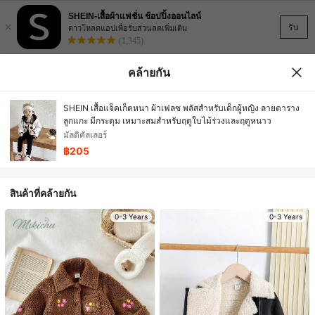
SHEIN-เสื้อผ้าแฟชั่น ช้อปปิ้งออนไลน์
×
รับ
ดาวโหลดแอปเพื่อรับส่วนลดเพิ่มเติม
(1,345)
คล้ายกัน
SHEIN เสื้อแจ็คเก็ตหนา ผ้าเฟลซ พลัสสำหรับเด็กผู้หญิง ลายตาราง
ลูกแกะ มีกระดุม เหมาะสมสำหรับฤดูใบไม้ร่วงและฤดูหนาว
มัลติคัลเลอร์
฿205
สินค้าที่คล้ายกัน
0-3 Years
0-3 Years