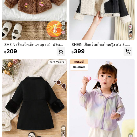
5
SHEIN เสื้อแจ็คเก็ตแขนยาวผ้าฟลีซหน
SHEIN เสื้อแจ็คเก็ตเด็กหญิง สไตล์แฟชั่
าปักลายดอกไม้สำหรับเด็กผู้หญิง, ฤดูใ
นสูงถนน แบบเบา ซับในหนา คอกำมะ
209
399
฿
฿
บไม้ร่วง/ฤดูหนาว
หยี่ แขนยาว สำหรับฤดูใบไม้ร่วง/ฤดูห
นาว
0-3 Years
1/6
205
-46%
฿
฿379
SHEIN เสื้อแจ็คเก็ตหนา ผ้าเฟลซ พลัสสำหรับเด็กผู้หญิง
5.00
(
30
)
ลายตารางลูกแกะ มีกระดุม เหมาะสมสำหรับฤดูใบ
ไม้ร่วงและฤดูหนาว
ไซส์
3-6M
(62-68 cm)
6-9M
(68-74 cm)