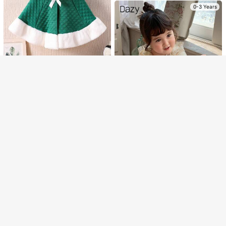
แสดงรายการในสต็อกที่คล้ายกัน
วิวทั้งหมด
ญิง เสื้อแจ็คเก็ตพิมพ์ลายหัวใจสำหรับเ
0-3 Years
23
ด็กผู้หญิง เสื้อแจ็คเก็ตขนปุยสำหรับเด็ก
ผู้หญิง เสื้อแจ็คเก็ตเด็กสีชมพูและขาว
ขออภัย ผลิตภัณฑ์นี้ขายหมดแล้ว
5
Sweetra Kids
สำหรับฤดูใบไม้ร่วง
SHEIN เด็กทารกสาว เสื้อโค้ทตรงคอฟ
Elladie kids
ส่วนลด ฿100
ขายหมด
ลงทะเบียน
อร์รี่โบว์ตกแต่ง, ฤดูใบไม้ร่วง/ฤดูหนาว
389
SHEIN Elladie kids เสื้อแจ็คเก็ตลำลอง
฿
เด็กผู้หญิงสีขาวขนปุยซับในกันความร้อ
299
฿
น, สง่างาม & น่ารักสำหรับใส่ทุกวัน, ฤดู
ใบไม้ร่วง/ฤดูหนาว
0-3 Years
0-3 Years
SHEIN ไหมพรมเด็กหญิง ลายศิลปะ ฟูๆ
แฟชั่นและใช้ได้หลากหลาย
เหลือแค่1ชิ้น
168
฿
-49%
0-3 Years
Dazy
DAZY เสื้อแจ็คเก็ตแขนยาวมีฮู้ดผ้าลูกไ
ม้สำหรับเด็กผู้หญิงเล็ก, ฤดูใบไม้ร่วง/ฤ
เหลือแค่1ชิ้น
ดูหนาว
245
฿
-40%
0-3 Years
Bebeilu
SHEIN เสื้อแจ็คเก็ตหนังPUผ้าสั้น กันห
SHEIN เสื้อแจ็คเก็ตฤดูหนาวสีชมพูลายเ